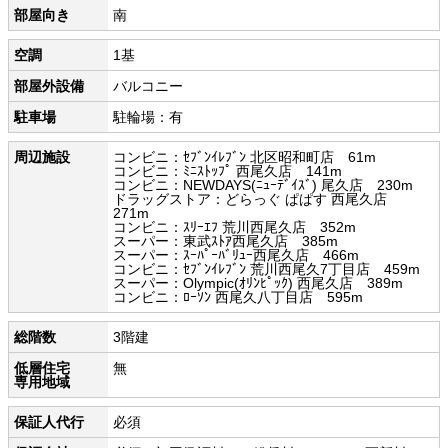
部屋向き
南
空調
1基
部屋外設備
バルコニー
駐車場
駐輪場：有
周辺施設
コンビニ：ｾﾌﾞﾝｲﾚﾌﾞﾝ 北区昭和町店 61m
コンビニ：ﾐﾆｽﾄｯﾌﾟ 西尾久店 141m
コンビニ：NEWDAYS(ﾆｭｰﾃﾞｲｽﾞ) 尾久店 230m
ドラッグストア：どらっぐ ぱぱす 西尾久店
271m
コンビニ：ｽﾘｰｴﾌ 荒川西尾久店 352m
スーパー：東武ｽﾄｱ西尾久店 385m
スーパー：ｽｰﾊﾟｰﾊﾞﾘｭｰ西尾久店 466m
コンビニ：ｾﾌﾞﾝｲﾚﾌﾞﾝ 荒川西尾久7丁目店 459m
スーパー：Olympic(ｵﾘﾝﾋﾟｯｸ) 西尾久店 389m
コンビニ：ﾛｰｿﾝ 西尾久八丁目店 595m
総階数
3階建
低層住宅
無
専用地域
保証人代行
必須