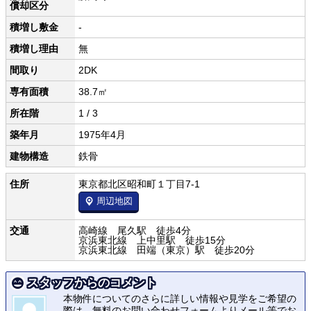
償却区分
積増し敷金
-
積増し理由
無
間取り
2DK
専有面積
38.7㎡
所在階
1 / 3
築年月
1975年4月
建物構造
鉄骨
住所
東京都北区昭和町１丁目7-1
周辺地図
交通
高崎線 尾久駅 徒歩4分
京浜東北線 上中里駅 徒歩15分
京浜東北線 田端（東京）駅 徒歩20分
スタッフからのコメント
本物件についてのさらに詳しい情報や見学をご希望の
際は、無料のお問い合わせフォームよりメール等でお