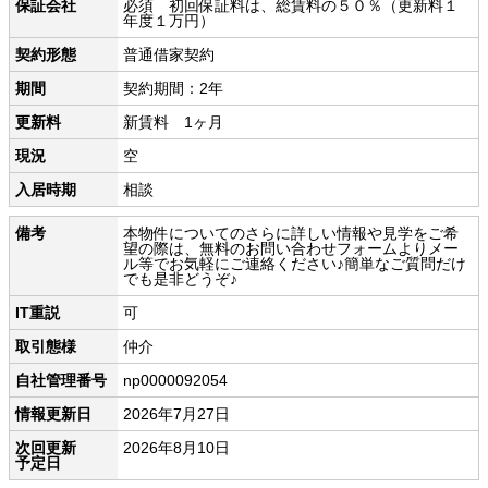
保証会社
必須 初回保証料は、総賃料の５０％（更新料１
年度１万円）
契約形態
普通借家契約
期間
契約期間：2年
更新料
新賃料 1ヶ月
現況
空
入居時期
相談
備考
本物件についてのさらに詳しい情報や見学をご希
望の際は、無料のお問い合わせフォームよりメー
ル等でお気軽にご連絡ください♪簡単なご質問だけ
でも是非どうぞ♪
IT重説
可
取引態様
仲介
自社管理番号
np0000092054
情報更新日
2026年7月27日
次回更新
2026年8月10日
予定日