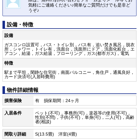
気軽にご連絡ください♪簡単なご質問だけでも是非ど
うぞ♪
設備・特徴
設備
ガスコンロ設置可，バス・トイレ別，バス有，追い焚き風呂，脱衣
所，シャワー，トイレ有，洗面台，洗面所にドア，洗面化粧台，エ
アコン，給湯，ガス給湯，フローリング，ガス(都市ガス)，電気
特徴
駅まで平坦，閑静な住宅街，南面バルコニー，角住戸，通風良好，
カード決済可(入居時費用)
物件詳細情報
損害保険
有 損保期間：24ヶ月
入居条件
ペット(不可)，事務所(可)，楽器等の使用(不可)，
性別(不問)，子供(不可)，単身(可)，二人(可)，高齢
者(相談)
間取り詳細
S(13.5畳) 洋室(4畳)