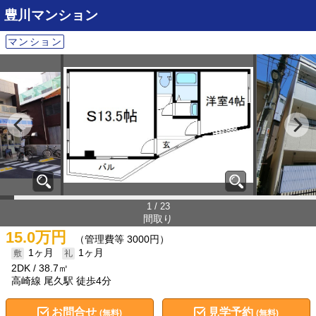
豊川マンション
マンション
1 / 23
間取り
15.0万円
（管理費等 3000円）
1ヶ月
1ヶ月
2DK
38.7㎡
高崎線 尾久駅 徒歩4分
お問合せ
見学予約
(無料)
(無料)