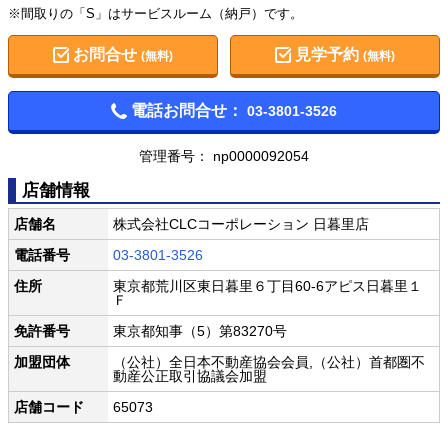
※間取りの「S」はサービスルーム（納戸）です。
お問合せ
見学予約
(無料)
(無料)
電話お問合せ：
03-3801-3526
管理番号： np0000092054
店舗情報
店舗名
株式会社CLCコーポレーション 日暮里店
電話番号
03-3801-3526
住所
東京都荒川区東日暮里６丁目60-6アピス日暮里１
Ｆ
免許番号
東京都知事（5）第83270号
加盟団体
（公社）全日本不動産協会会員,（公社）首都圏不
動産公正取引協議会加盟
店舗コード
65073