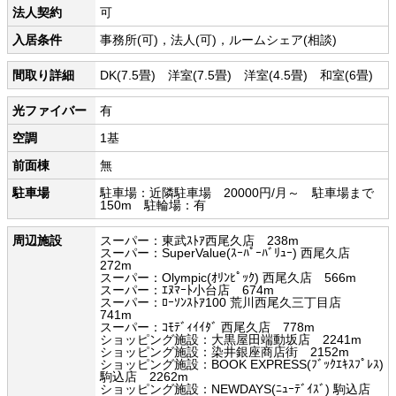
法人契約
可
入居条件
事務所(可)，法人(可)，ルームシェア(相談)
間取り詳細
DK(7.5畳) 洋室(7.5畳) 洋室(4.5畳) 和室(6畳)
光ファイバー
有
空調
1基
前面棟
無
駐車場
駐車場：近隣駐車場 20000円/月～ 駐車場まで
150m 駐輪場：有
周辺施設
スーパー：東武ｽﾄｱ西尾久店 238m
スーパー：SuperValue(ｽｰﾊﾟｰﾊﾞﾘｭｰ) 西尾久店
272m
スーパー：Olympic(ｵﾘﾝﾋﾟｯｸ) 西尾久店 566m
スーパー：ｴﾇﾏｰﾄ小台店 674m
スーパー：ﾛｰｿﾝｽﾄｱ100 荒川西尾久三丁目店
741m
スーパー：ｺﾓﾃﾞｨｲｲﾀﾞ 西尾久店 778m
ショッピング施設：大黒屋田端動坂店 2241m
ショッピング施設：染井銀座商店街 2152m
ショッピング施設：BOOK EXPRESS(ﾌﾞｯｸｴｷｽﾌﾟﾚｽ)
駒込店 2262m
ショッピング施設：NEWDAYS(ﾆｭｰﾃﾞｲｽﾞ) 駒込店