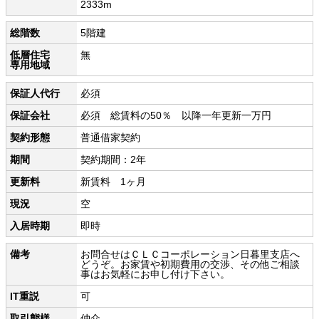
2333m
総階数
5階建
低層住宅
無
専用地域
保証人代行
必須
保証会社
必須 総賃料の50％ 以降一年更新一万円
契約形態
普通借家契約
期間
契約期間：2年
更新料
新賃料 1ヶ月
現況
空
入居時期
即時
備考
お問合せはＣＬＣコーポレーション日暮里支店へ
どうぞ。お家賃や初期費用の交渉、その他ご相談
事はお気軽にお申し付け下さい。
IT重説
可
取引態様
仲介