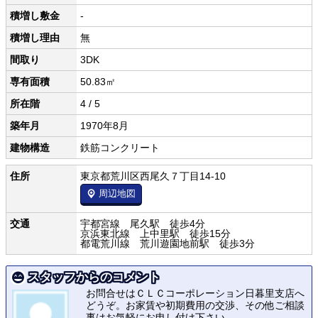
積増し敷金
-
積増し理由
無
間取り
3DK
専有面積
50.83㎡
所在階
4 / 5
築年月
1970年8月
建物構造
鉄筋コンクリート
住所
東京都荒川区西尾久７丁目14-10
周辺地図
交通
宇都宮線 尾久駅 徒歩4分
京浜東北線 上中里駅 徒歩15分
都電荒川線 荒川遊園地前駅 徒歩3分
スタッフからのコメント
お問合せはＣＬＣコーポレーション日暮里支店へ
どうぞ。お家賃や初期費用の交渉、その他ご相談
事はお気軽にお申し付け下さい。