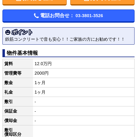
電話お問合せ：
03-3801-3526
ポイント
鉄筋コンクリートで音も安心！！ご家族の方にお勧めです！！
物件基本情報
賃料
12.0万円
管理費等
2000円
敷金
1ヶ月
礼金
1ヶ月
敷引
-
保証金
-
償却金
-
敷引
償却区分