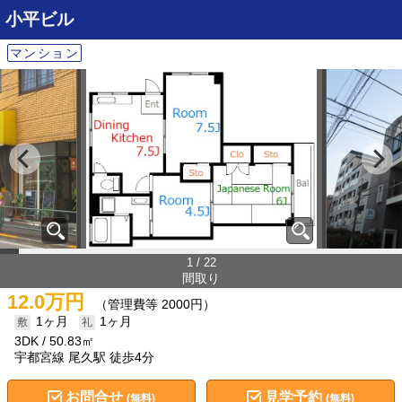
小平ビル
マンション
1 / 22
間取り
12.0万円
（管理費等 2000円）
1ヶ月
1ヶ月
3DK
50.83㎡
宇都宮線 尾久駅 徒歩4分
お問合せ
見学予約
(無料)
(無料)