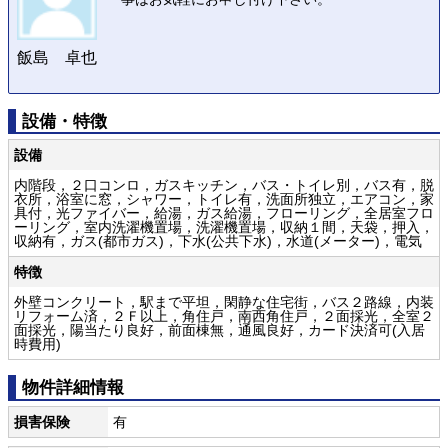
飯島 卓也
設備・特徴
設備
内階段，２口コンロ，ガスキッチン，バス・トイレ別，バス有，脱
衣所，浴室に窓，シャワー，トイレ有，洗面所独立，エアコン，家
具付，光ファイバー，給湯，ガス給湯，フローリング，全居室フロ
ーリング，室内洗濯機置場，洗濯機置場，収納１間，天袋，押入，
収納有，ガス(都市ガス)，下水(公共下水)，水道(メーター)，電気
特徴
外壁コンクリート，駅まで平坦，閑静な住宅街，バス２路線，内装
リフォーム済，２Ｆ以上，角住戸，南西角住戸，２面採光，全室２
面採光，陽当たり良好，前面棟無，通風良好，カード決済可(入居
時費用)
物件詳細情報
損害保険
有