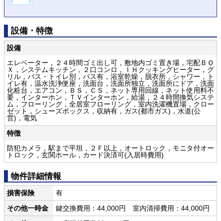
設備・特徴
設備
エレベーター，２４時間ゴミ出し可，敷地内ゴミ置き場，宅配ＢＯ
Ｘ，システムキッチン，２口コンロ，ＩＨクッキングヒーター，グ
リル，バス・トイレ別，バス有，浴室乾燥，脱衣所，シャワー，ト
イレ有，温水洗浄便座，洗面台，洗面所独立，洗面所にドア，洗面
化粧台，エアコン，ＢＳ，ＣＳ，ネット専用回線，ネット使用料不
要，インターホン，ＴＶインターホン，給湯，２４時間換気システ
ム，フローリング，全居室フローリング，室内洗濯機置場，クロー
ゼット，シューズボックス，収納有，ガス(都市ガス)，水道(公
営)，電気
特徴
防犯カメラ，駅まで平坦，２Ｆ以上，オートロック，モニタ付オー
トロック，玄関ホール，カード決済可(入居時費用)
物件詳細情報
損害保険
有
その他一時金
鍵交換費用：44,000円 室内清掃費用：44,000円