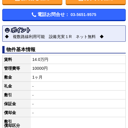
電話お問合せ：
03-5651-9575
ポイント
◆ 複数路線利用可能 設備充実１R ネット無料 ◆
物件基本情報
賃料
14.0万円
管理費等
10000円
敷金
1ヶ月
礼金
-
敷引
-
保証金
-
償却金
-
敷引
償却区分