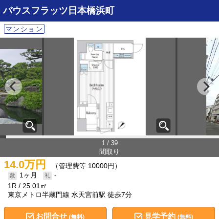
バウスフラッツ日本橋浜町
マンション
1 / 39
間取り
14.0万円
（管理費等 10000円）
1ヶ月
-
1R
25.01㎡
東京メトロ半蔵門線 水天宮前駅 徒歩7分
お問合せ
見学予約
(無料)
(無料)