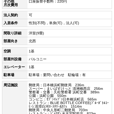
その他
口座振替手数料：220円
月次費用
法人契約
可
入居条件
性別(不問)，単身(可)，法人(可)
間取り詳細
洋室(9畳)
部屋向き
北西
空調
1基
部屋外設備
バルコニー
エレベーター
1基
駐車場
駐車場：要問い合わせ 駐輪場：有
周辺施設
郵便局：日本橋浜町郵便局 236m
スーパー：まいばすけっと 清洲橋西店 256m
警察署・交番：久松警察署 浜町交番 389m
公園：浜町公園 550m
コンビニ：ｾﾌﾞﾝｲﾚﾌﾞﾝ日本橋浜町店 565m
レストラン：BLUE BOTTLE COFFEE(ﾌﾞﾙｰﾎﾞﾄﾙｺｰ
ﾋｰ) 清澄白河ﾛｰｽﾀﾘｰ&ｶﾌｪ 1514m
郵便局：中央人形町二郵便局 703m
レストラン：ｼﾞｮﾅｻﾝ 水天宮駅前店 823m