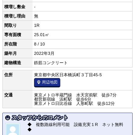
積増し敷金
-
積増し理由
無
間取り
1R
専有面積
25.01㎡
所在階
8 / 10
築年月
2022年3月
建物構造
鉄筋コンクリート
住所
東京都中央区日本橋浜町３丁目45-5
周辺地図
交通
東京メトロ半蔵門線 水天宮前駅 徒歩7分
都営新宿線 浜町駅 徒歩6分
東京メトロ日比谷線 人形町駅 徒歩12分
スタッフからのコメント
◆ 複数路線利用可能 設備充実１R ネット無料
◆