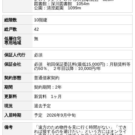
図書館：深川図書館 1054m
公園：清澄庭園 1099m
総階数
10階建
総戸数
42
低層住宅
無
専用地域
保証人代行
必須
保証会社
必須 初回保証委託料(最低15,000円)：月額賃料等
の50％、 ２年目以降：10,000円/年
契約形態
普通借家契約
期間
契約期間：2年
更新料
新賃料 1ヶ月
現況
退去予定
入居時期
予定 2026年9月中旬
備考
「遠方のため物件を見に行く時間がない」「でき
れば接するのを避けたい」という方にはオンライ