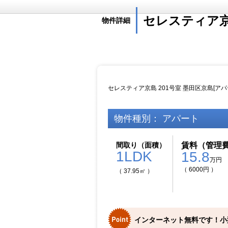
セレスティア京島
物件詳細
セレスティア京島 201号室 墨田区京島[ア
物件種別： アパート
間取り（面積）
賃料（管理
1LDK
15.8
万円
（ 6000円 ）
（ 37.95㎡ ）
インターネット無料です！小