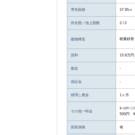
専有面積
37.95㎡
所在階／地上階数
2 / 3
軽量鉄骨
建物構造
賃料
15.8万円
敷金
-
保証金
-
積増し敷金
1ヶ月
ﾙｰﾑｸﾘｰ
その他一時金
500円 I
損害保険
有