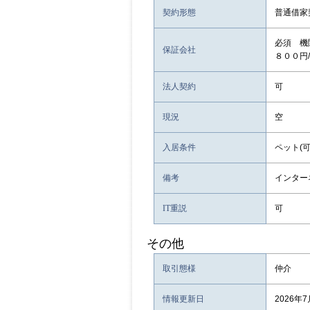
契約形態
普通借家
必須 機
保証会社
８００円
法人契約
可
現況
空
入居条件
ペット(可
備考
インター
IT重説
可
その他
取引態様
仲介
情報更新日
2026年7