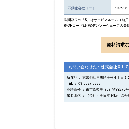
不動産会社コード
2105379
※間取りの「S」はサービスルーム（納戸
※QRコードは(株)デンソーウェーブの登
資料請求
お問い合わせ先：
株式会社ＣＬＣ
所在地 ： 東京都江戸川区平井４丁目１
TEL ： 03-5627-7555
免許番号 ： 東京都知事（5）第83270号
加盟団体 ： （公社）全日本不動産協会