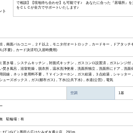
で相談】【現地待ち合わせ】も可能です♪ あなたに合った『居場所』を
をＣＬＣが全力でサポートいたします♪
ント
坦，南面バルコニー，２Ｆ以上，モニタ付オートロック，カードキー，ドアタッチ
人(不要)，カード決済可(入居時費用)
ミ置き場，システムキッチン，対面式キッチン，ガスコンロ設置済，ガスレンジ付
い焚き風呂，浴室乾燥，脱衣所，温水洗浄便座，洗面所独立，洗面所にドア，洗面
用回線，ネット使用料不要，ＴＶインターホン，ガス給湯，３点給湯，シャッター
シューズボックス，ガス(都市ガス)，下水(公共下水)，水道(公営)，電気
空調
1基
ー
無 駐輪場：有
ｾﾌﾞﾝｲﾚﾌﾞﾝ 墨田八広はなみずき通り店 291m