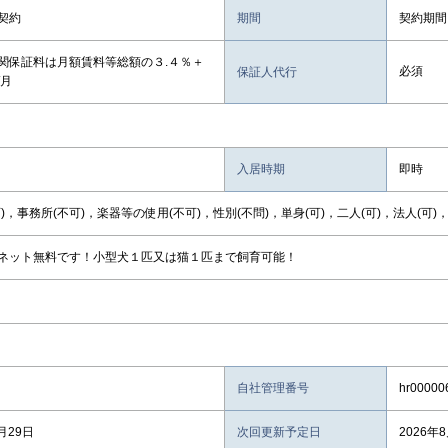
契約
期間
契約期間
関保証料は月額賃料等総額の３.４％＋
必須
保証人代行
/月
入居時期
即時
)，事務所(不可)，楽器等の使用(不可)，性別(不問)，単身(可)，二人(可)，法人(可)
ネット無料です！小型犬１匹又は猫１匹まで飼育可能！
自社管理番号
hr00000
月29日
次回更新予定日
2026年