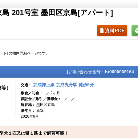
 201号室 墨田区京島[アパート]
パート] の物件詳細ページです。
お問い合わせ番号：
hr0000069164
京成押上線 京成曳舟駅 徒歩9分
交通：
費等）
敷金／礼金：
- ／ 2ヶ月
保証金／敷引／償却金：
- ／ - ／ -
所在地：
墨田区京島
築年月：
新築
2026年6月
型犬１匹又は猫１匹まで飼育可能！