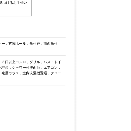
見つけるお手伝い
キー，玄関ホール，角住戸，南西角住
，３口以上コンロ，グリル，バス・トイ
化粧台，シャワー付洗面台，エアコン，
，複層ガラス，室内洗濯機置場，クロー