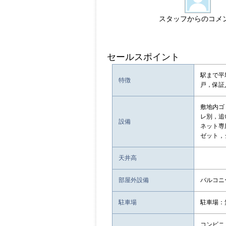
スタッフからのコメ
セールスポイント
駅まで平
特徴
戸，保証
敷地内ゴ
レ別，追
設備
ネット専
ゼット，
天井高
部屋外設備
バルコニ
駐車場
駐車場：
コンビニ：