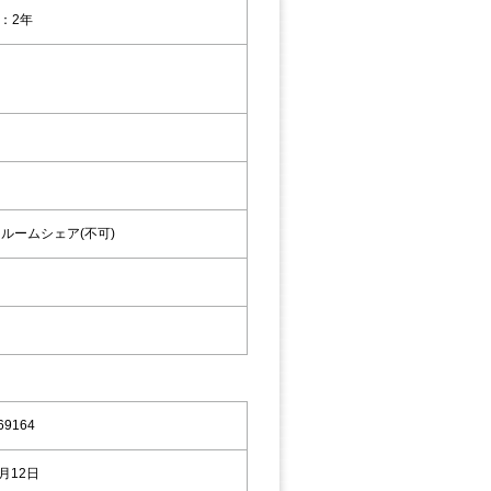
：2年
，ルームシェア(不可)
69164
8月12日