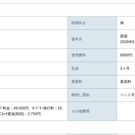
部屋向き
南
新築
築年月
2026年
管理費等
6000円
礼金
2ヶ月
更新料
新賃料 
積増し理由
ペット可
ﾆﾝｸﾞ料金：49,500円 ｶｰﾄﾞｷｰ発行料：16,
その他費用
Cﾛｯｸ電池(初回)：2,750円