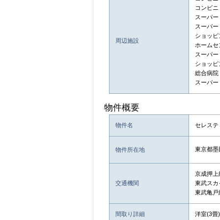
コンビニ：
スーパー
スーパー：B
ショッピ
周辺施設
ホームセンタ
スーパー：
ショッピ
総合病院
スーパー
物件概要
物件名
セレステ
東京都墨
物件所在地
京成押上
交通機関
東武スカ
東武亀戸
間取り詳細
洋室(3畳)