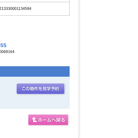
213330001134594
555
069164