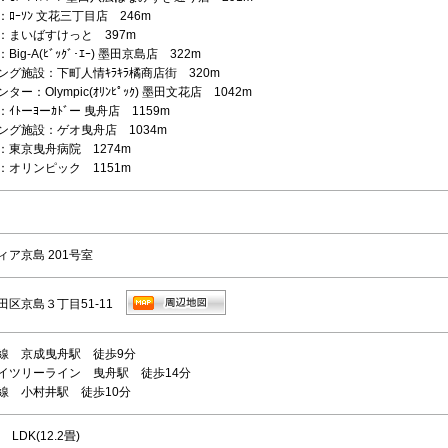
ﾛｰｿﾝ 文花三丁目店 246m
：まいばすけっと 397m
ig-A(ﾋﾞｯｸﾞ･ｴｰ) 墨田京島店 322m
ング施設：下町人情ｷﾗｷﾗ橘商店街 320m
ー：Olympic(ｵﾘﾝﾋﾟｯｸ) 墨田文花店 1042m
ｲﾄーﾖーｶﾄﾞー 曳舟店 1159m
ング施設：ゲオ曳舟店 1034m
：東京曳舟病院 1274m
：オリンピック 1151m
ィア京島 201号室
田区京島３丁目51-11
線 京成曳舟駅 徒歩9分
イツリーライン 曳舟駅 徒歩14分
線 小村井駅 徒歩10分
 LDK(12.2畳)