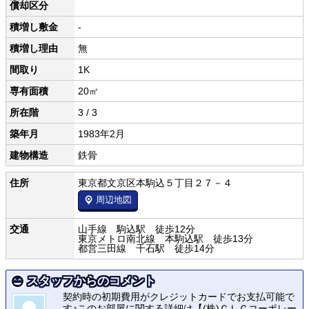
償却区分
積増し敷金
-
積増し理由
無
間取り
1K
専有面積
20㎡
所在階
3 / 3
築年月
1983年2月
建物構造
鉄骨
住所
東京都文京区本駒込５丁目２７－４
周辺地図
交通
山手線 駒込駅 徒歩12分
東京メトロ南北線 本駒込駅 徒歩13分
都営三田線 千石駅 徒歩14分
スタッフからのコメント
契約時の初期費用がクレジットカードでお支払可能で
す♪このお部屋に関する詳細は【(株)ＣＬＣコーポレー