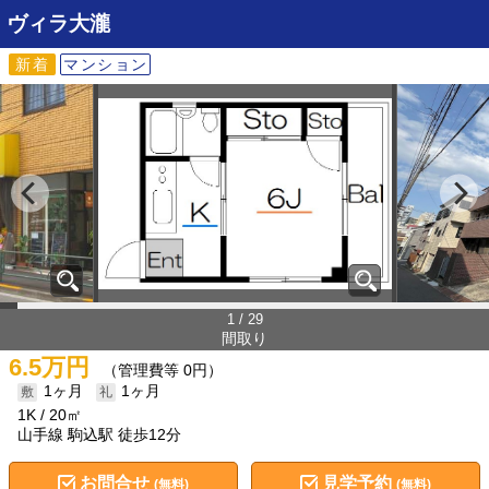
ヴィラ大瀧
新着
マンション
1 / 29
間取り
6.5万円
（管理費等 0円）
1ヶ月
1ヶ月
1K
20㎡
山手線 駒込駅 徒歩12分
お問合せ
見学予約
(無料)
(無料)