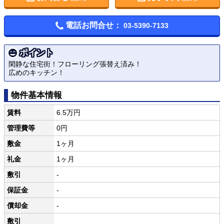
電話お問合せ：
03-5390-7133
ポイント
閑静な住宅街！フローリング張替え済み！
広めのキッチン！
物件基本情報
賃料
6.5万円
管理費等
0円
敷金
1ヶ月
礼金
1ヶ月
敷引
-
保証金
-
償却金
-
敷引