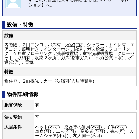
ション】へ。
設備・特徴
設備
内階段，２口コンロ，バス有，浴室に窓，シャワー，トイレ有，エ
アコン，照明付き，インターホン，給湯，ガス給湯，フローリン
グ，全居室フローリング，洗濯機置場，室外洗濯機置場，クローゼ
ット，収納有，収納２ヶ所，ガス(都市ガス)，下水(公共下水)，水
道(公営)，電気
特徴
角住戸，２面採光，カード決済可(入居時費用)
物件詳細情報
損害保険
有
法人契約
可
入居条件
ペット(不可)，楽器等の使用(不可)，子供(不可)，
単身(可)，二人(不可)，高齢者(不可)，法人(可)，ル
ームシェア(不可)，友人同士(不可)