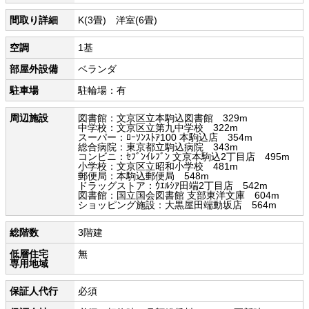
間取り詳細
K(3畳) 洋室(6畳)
空調
1基
部屋外設備
ベランダ
駐車場
駐輪場：有
周辺施設
図書館：文京区立本駒込図書館 329m
中学校：文京区立第九中学校 322m
スーパー：ﾛｰｿﾝｽﾄｱ100 本駒込店 354m
総合病院：東京都立駒込病院 343m
コンビニ：ｾﾌﾞﾝｲﾚﾌﾞﾝ 文京本駒込2丁目店 495m
小学校：文京区立昭和小学校 481m
郵便局：本駒込郵便局 548m
ドラッグストア：ｳｴﾙｼｱ田端2丁目店 542m
図書館：国立国会図書館 支部東洋文庫 604m
ショッピング施設：大黒屋田端動坂店 564m
総階数
3階建
低層住宅
無
専用地域
保証人代行
必須