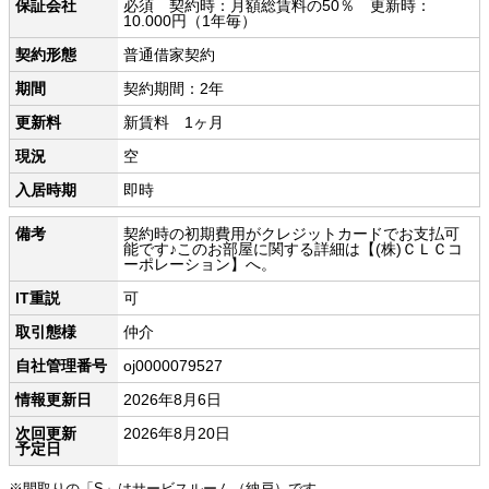
保証会社
必須 契約時：月額総賃料の50％ 更新時：
10.000円（1年毎）
契約形態
普通借家契約
期間
契約期間：2年
更新料
新賃料 1ヶ月
現況
空
入居時期
即時
備考
契約時の初期費用がクレジットカードでお支払可
能です♪このお部屋に関する詳細は【(株)ＣＬＣコ
ーポレーション】へ。
IT重説
可
取引態様
仲介
自社管理番号
oj0000079527
情報更新日
2026年8月6日
次回更新
2026年8月20日
予定日
※間取りの「S」はサービスルーム（納戸）です。