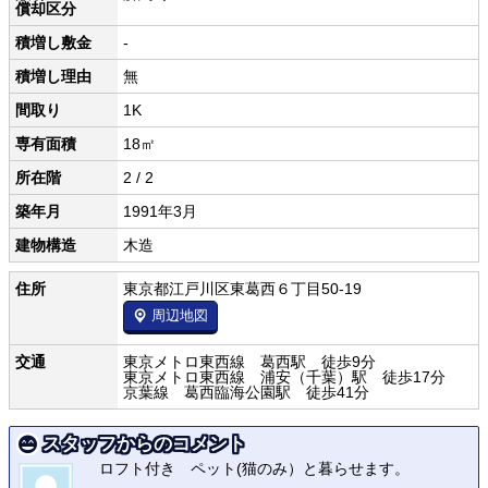
償却区分
積増し敷金
-
積増し理由
無
間取り
1K
専有面積
18㎡
所在階
2 / 2
築年月
1991年3月
建物構造
木造
住所
東京都江戸川区東葛西６丁目50-19
周辺地図
交通
東京メトロ東西線 葛西駅 徒歩9分
東京メトロ東西線 浦安（千葉）駅 徒歩17分
京葉線 葛西臨海公園駅 徒歩41分
スタッフからのコメント
ロフト付き ペット(猫のみ）と暮らせます。