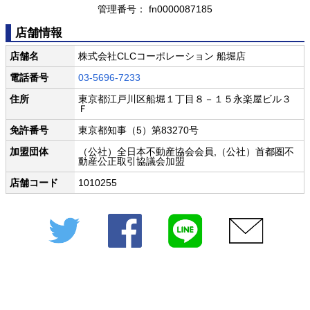
管理番号： fn0000087185
店舗情報
店舗名
株式会社CLCコーポレーション 船堀店
電話番号
03-5696-7233
住所
東京都江戸川区船堀１丁目８－１５永楽屋ビル３
Ｆ
免許番号
東京都知事（5）第83270号
加盟団体
（公社）全日本不動産協会会員,（公社）首都圏不
動産公正取引協議会加盟
店舗コード
1010255
Twitter
Facebook
LINE
メール