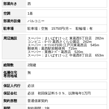
部屋向き
西
空調
1基
部屋外設備
バルコニー
駐車場
駐車場：空無 15750円/月～ 駐輪場：有
周辺施設
スーパー：まいばすけっと 東葛西5丁目店 282m
コンビニ：ﾛｰｿﾝ 葛西さくら公園店 242m
スーパー：ﾛｰｿﾝｽﾄｱ100 江戸川東葛西店 545m
郵便局：葛西駅前郵便局 715m
スーパー：業務ｽｰﾊﾟｰ 葛西店 520m
スーパー：まいばすけっと 中葛西8丁目店 653m
総階数
2階建
低層住宅
無
専用地域
保証人代行
必須
保証会社
必須 初回保証料５０％、以降毎年1万円
契約形態
普通借家契約
期間
契約期間：2年