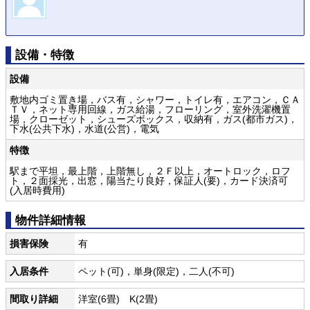
設備・特徴
設備
敷地内ゴミ置き場，バス有，シャワー，トイレ有，エアコン，ＣＡ
ＴＶ，ネット専用回線，ガス給湯，フローリング，室外洗濯機置
場，クローゼット，シューズボックス，収納有，ガス(都市ガス)，
下水(公共下水)，水道(公営)，電気
特徴
駅まで平坦，最上階，上階無し，２Ｆ以上，オートロック，ロフ
ト，２面採光，出窓，陽当たり良好，保証人(要)，カード決済可
(入居時費用)
物件詳細情報
損害保険
有
入居条件
ペット(可)，単身(限定)，二人(不可)
間取り詳細
洋室(6畳) K(2畳)