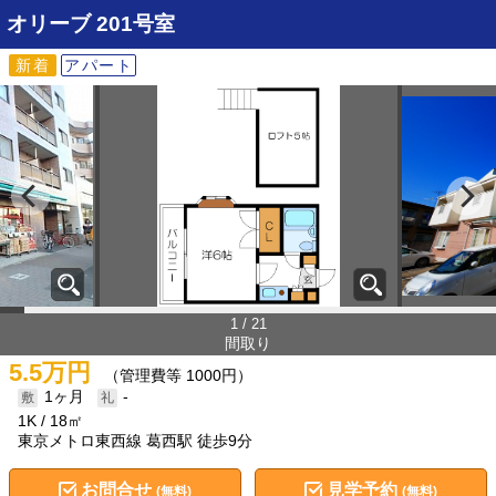
オリーブ
201号室
新着
アパート
1 / 21
間取り
5.5万円
（管理費等 1000円）
1ヶ月
-
1K
18㎡
東京メトロ東西線 葛西駅 徒歩9分
お問合せ
見学予約
(無料)
(無料)