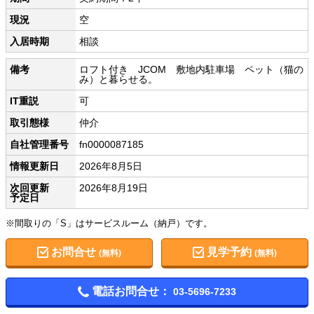
現況
空
入居時期
相談
備考
ロフト付き JCOM 敷地内駐車場 ペット（猫の
み）と暮らせる。
IT重説
可
取引態様
仲介
自社管理番号
fn0000087185
情報更新日
2026年8月5日
次回更新
2026年8月19日
予定日
※間取りの「S」はサービスルーム（納戸）です。
お問合せ
見学予約
(無料)
(無料)
電話お問合せ：
03-5696-7233