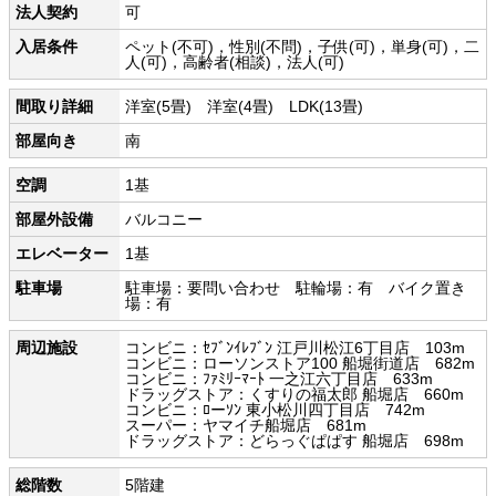
法人契約
可
入居条件
ペット(不可)，性別(不問)，子供(可)，単身(可)，二
人(可)，高齢者(相談)，法人(可)
間取り詳細
洋室(5畳) 洋室(4畳) LDK(13畳)
部屋向き
南
空調
1基
部屋外設備
バルコニー
エレベーター
1基
駐車場
駐車場：要問い合わせ 駐輪場：有 バイク置き
場：有
周辺施設
コンビニ：ｾﾌﾞﾝｲﾚﾌﾞﾝ 江戸川松江6丁目店 103m
コンビニ：ローソンストア100 船堀街道店 682m
コンビニ：ﾌｧﾐﾘｰﾏｰﾄ 一之江六丁目店 633m
ドラッグストア：くすりの福太郎 船堀店 660m
コンビニ：ﾛーｿﾝ 東小松川四丁目店 742m
スーパー：ヤマイチ船堀店 681m
ドラッグストア：どらっぐぱぱす 船堀店 698m
総階数
5階建