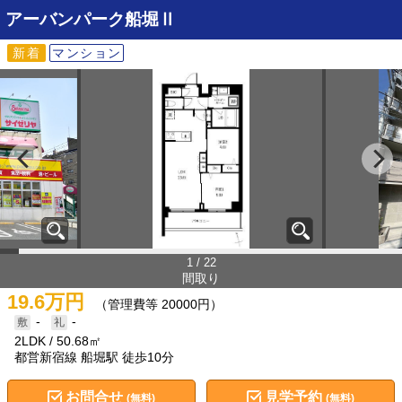
アーバンパーク船堀Ⅱ
新着
マンション
1 / 22
間取り
19.6万円
（管理費等 20000円）
-
-
2LDK
50.68㎡
都営新宿線 船堀駅 徒歩10分
お問合せ
見学予約
(無料)
(無料)