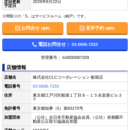
次回更新
2026年8月22日
予定日
※間取りの「S」はサービスルーム（納戸）です。
お問合せ
見学予約
(無料)
(無料)
電話お問合せ：
03-5696-7233
管理番号： fn0000087209
店舗情報
店舗名
株式会社CLCコーポレーション 船堀店
電話番号
03-5696-7233
住所
東京都江戸川区船堀１丁目８－１５永楽屋ビル３
Ｆ
免許番号
東京都知事（5）第83270号
加盟団体
（公社）全日本不動産協会会員,（公社）首都圏不
動産公正取引協議会加盟