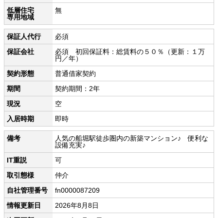
低層住宅
無
専用地域
保証人代行
必須
保証会社
必須 初回保証料：総賃料の５０％（更新：１万
円／年）
契約形態
普通借家契約
期間
契約期間：2年
現況
空
入居時期
即時
備考
人気の船堀駅徒歩圏内の新築マンション♪ 便利な
設備充実♪
IT重説
可
取引態様
仲介
自社管理番号
fn0000087209
情報更新日
2026年8月8日