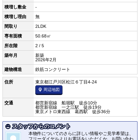
積増し敷金
-
積増し理由
無
間取り
2LDK
専有面積
50.68㎡
所在階
2 / 5
築年月
新築
2026年2月
建物構造
鉄筋コンクリート
住所
東京都江戸川区松江６丁目4-24
周辺地図
交通
都営新宿線 船堀駅 徒歩10分
都営新宿線 一之江駅 徒歩19分
東京メトロ東西線 葛西駅 徒歩36分
スタッフからのコメント
本物件についてのさらに詳しい情報やご見学希望は、
フリーダイヤルよりお電話をいただくか、お問い合わ