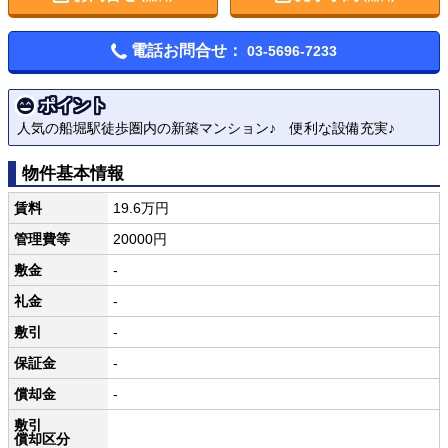
電話お問合せ：
03-5696-7233
ポイント
人気の船堀駅徒歩圏内の新築マンション♪ 便利な設備充実♪
物件基本情報
賃料
19.6万円
管理費等
20000円
敷金
-
礼金
-
敷引
-
保証金
-
償却金
-
敷引
償却区分