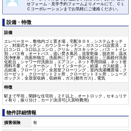
せフォーム・見学予約フォームよりメールにて、ＣＬ
Ｃコーポレーションまでお気軽にご連絡ください。
設備・特徴
設備
エレベーター，敷地内ゴミ置き場，宅配ＢＯＸ，システムキッチ
ン，対面式キッチン，カウンターキッチン，ガスコンロ設置済，２
口コンロ，３口以上コンロ，グリル，ガスキッチン，バス・トイレ
別，バス有，オートバス，追い焚き風呂，浴室乾燥，脱衣所，温水
洗浄便座，洗面所独立，洗面所にドア，洗面化粧台，三面鏡付洗面
化粧台，シャワー付洗面台，エアコン，ネット専用回線，ネット使
用料不要，インターホン，ＴＶインターホン，給湯，ガス給湯，３
点給湯，フローリング，全居室フローリング，室内洗濯機置場，ク
ローゼット，クローゼット２ヶ所，クローゼット３ヶ所，シューズ
ボックス，全居室収納，収納有，ガス(都市ガス)，電気
特徴
駅まで平坦，閑静な住宅街，２Ｆ以上，オートロック，セキュリテ
ィ有り，振り分け，カード決済可(入居時費用)
物件詳細情報
損害保険
有