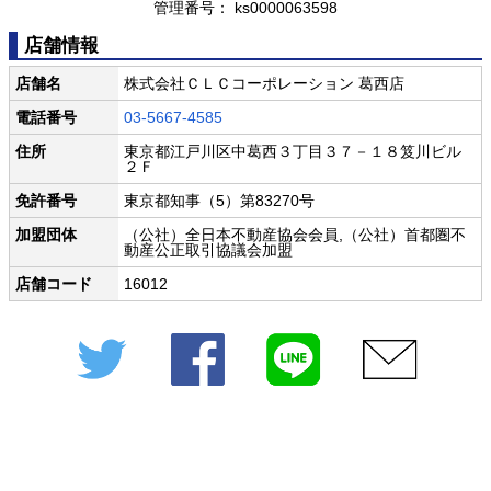
管理番号： ks0000063598
店舗情報
店舗名
株式会社ＣＬＣコーポレーション 葛西店
電話番号
03-5667-4585
住所
東京都江戸川区中葛西３丁目３７－１８笈川ビル
２Ｆ
免許番号
東京都知事（5）第83270号
加盟団体
（公社）全日本不動産協会会員,（公社）首都圏不
動産公正取引協議会加盟
店舗コード
16012
Twitter
Facebook
LINE
メール