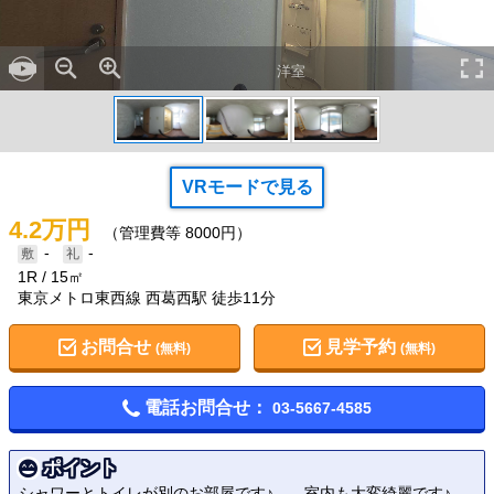
洋室
VRモードで見る
4.2万円
（管理費等 8000円）
-
-
1R
15㎡
東京メトロ東西線 西葛西駅 徒歩11分
お問合せ
見学予約
(無料)
(無料)
電話お問合せ：
03-5667-4585
ポイント
シャワーとトイレが別のお部屋です♪ 室内も大変綺麗です♪