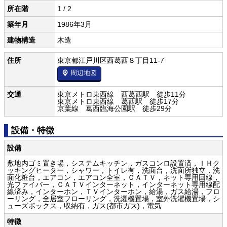
所在階
1 / 2
築年月
1986年3月
建物構造
木造
住所
東京都江戸川区西葛西８丁目11-7
周辺地図
交通
東京メトロ東西線 西葛西駅 徒歩11分
東京メトロ東西線 葛西駅 徒歩17分
京葉線 葛西臨海公園駅 徒歩29分
設備・特徴
設備
敷地内ゴミ置き場，システムキッチン，ガスコンロ設置済，ＩＨク
ッキングヒーター，シャワー，トイレ有，洗面台，洗面所独立，洗
面化粧台，エアコン，エアコン全室，ＣＡＴＶ，ネット専用回線，
光ファイバー，ＣＡＴＶインターネット，インターネット専用線配
線済み，インターホン，ＴＶインターホン，給湯，ガス給湯，フロ
ーリング，全居室フローリング，洗濯機置場，室外洗濯機置場，シ
ューズボックス，収納有，ガス(都市ガス)，電気
特徴