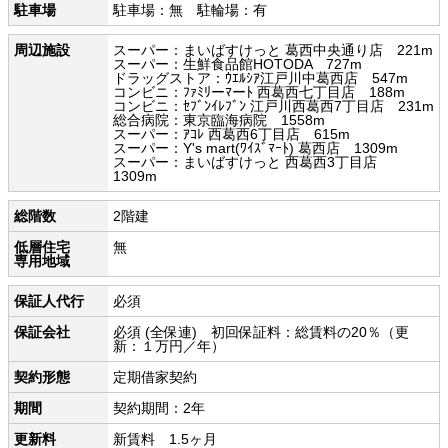
駐車場
駐車場：無 駐輪場：有
周辺施設
スーパー：まいばすけっと 葛西中央通り店 221m
スーパー：生鮮食品館HOTODA 727m
ドラッグストア：ｳｴﾙｼｱ江戸川中葛西店 547m
コンビニ：ﾌｧﾐﾘーﾏーﾄ 西葛西七丁目店 188m
コンビニ：ｾﾌﾞﾝｲﾚﾌﾞﾝ 江戸川西葛西7丁目店 231m
総合病院：東京臨海病院 1558m
スーパー：ｱｺﾚ 西葛西6丁目店 615m
スーパー：Y's mart(ﾜｲｽﾞﾏｰﾄ) 葛西店 1309m
スーパー：まいばすけっと 西葛西3丁目店
1309m
総階数
2階建
低層住宅
無
専用地域
保証人代行
必須
保証会社
必須 (全保連) 初回保証料：総賃料の20％（更
新：１万円／年）
契約形態
定期借家契約
期間
契約期間：2年
更新料
新賃料 1.5ヶ月