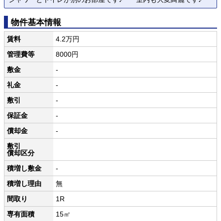
物件基本情報
賃料
4.2万円
管理費等
8000円
敷金
-
礼金
-
敷引
-
保証金
-
償却金
-
敷引
償却区分
積増し敷金
-
積増し理由
無
間取り
1R
専有面積
15㎡