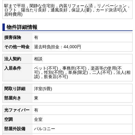
駅まで平坦，閑静な住宅街，内装リフォーム済，リノベーション，
ロフト，陽当たり良好，通風良好，保証人(要)，カード決済可(入
居時費用)
物件詳細情報
損害保険
有
その他一時金
退去時負担金：44,000円
法人契約
相談
入居条件
ペット(不可)，事務所(不可)，楽器等の使用(不
可)，性別(不問)，単身(限定)，二人(不可)，法人(相
談)，飲食店(不可)
間取り詳細
洋室(5畳)
部屋向き
東
光ファイバー
有
空調
全室
部屋外設備
バルコニー