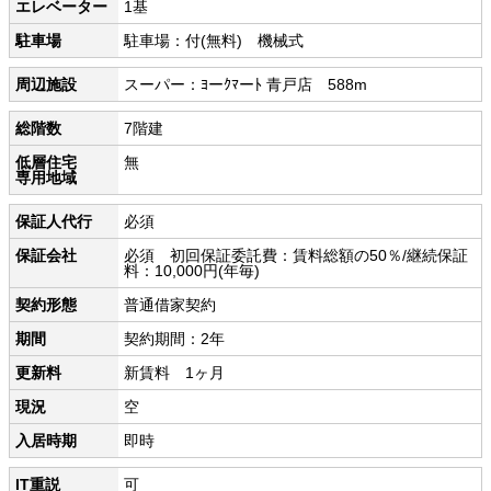
エレベーター
1基
駐車場
駐車場：付(無料) 機械式
周辺施設
スーパー：ﾖーｸﾏーﾄ 青戸店 588m
総階数
7階建
低層住宅
無
専用地域
保証人代行
必須
保証会社
必須 初回保証委託費：賃料総額の50％/継続保証
料：10,000円(年毎)
契約形態
普通借家契約
期間
契約期間：2年
更新料
新賃料 1ヶ月
現況
空
入居時期
即時
IT重説
可