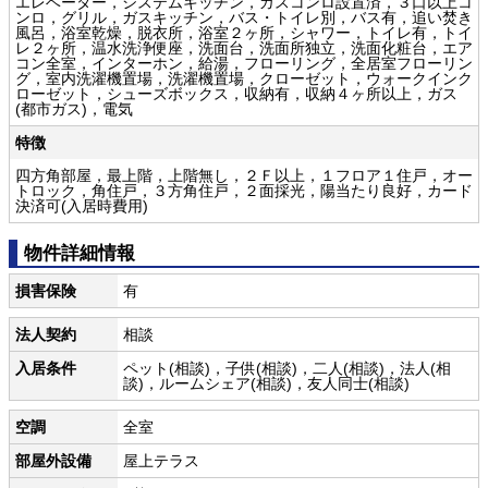
エレベーター，システムキッチン，ガスコンロ設置済，３口以上コ
ンロ，グリル，ガスキッチン，バス・トイレ別，バス有，追い焚き
風呂，浴室乾燥，脱衣所，浴室２ヶ所，シャワー，トイレ有，トイ
レ２ヶ所，温水洗浄便座，洗面台，洗面所独立，洗面化粧台，エア
コン全室，インターホン，給湯，フローリング，全居室フローリン
グ，室内洗濯機置場，洗濯機置場，クローゼット，ウォークインク
ローゼット，シューズボックス，収納有，収納４ヶ所以上，ガス
(都市ガス)，電気
特徴
四方角部屋，最上階，上階無し，２Ｆ以上，１フロア１住戸，オー
トロック，角住戸，３方角住戸，２面採光，陽当たり良好，カード
決済可(入居時費用)
物件詳細情報
損害保険
有
法人契約
相談
入居条件
ペット(相談)，子供(相談)，二人(相談)，法人(相
談)，ルームシェア(相談)，友人同士(相談)
空調
全室
部屋外設備
屋上テラス