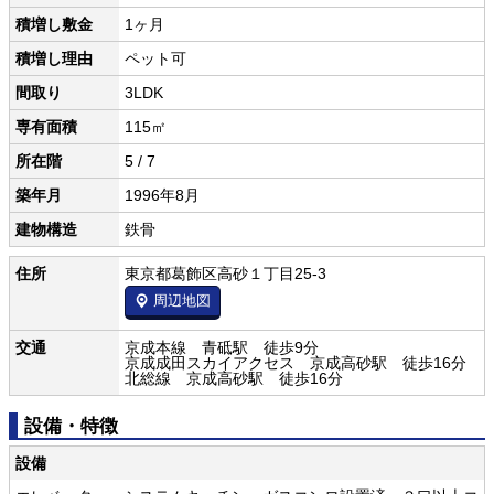
積増し敷金
1ヶ月
積増し理由
ペット可
間取り
3LDK
専有面積
115㎡
所在階
5 / 7
築年月
1996年8月
建物構造
鉄骨
住所
東京都葛飾区高砂１丁目25-3
周辺地図
交通
京成本線 青砥駅 徒歩9分
京成成田スカイアクセス 京成高砂駅 徒歩16分
北総線 京成高砂駅 徒歩16分
設備・特徴
設備