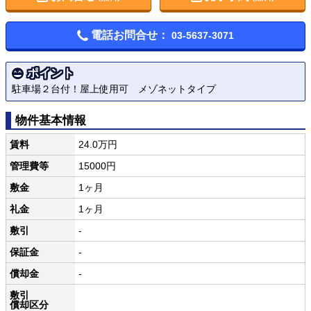
電話お問合せ：
03-5637-3071
ポイント
駐車場２台付！屋上使用可 メゾネットタイプ
物件基本情報
賃料
24.0万円
管理費等
15000円
敷金
1ヶ月
礼金
1ヶ月
敷引
-
保証金
-
償却金
-
敷引
償却区分