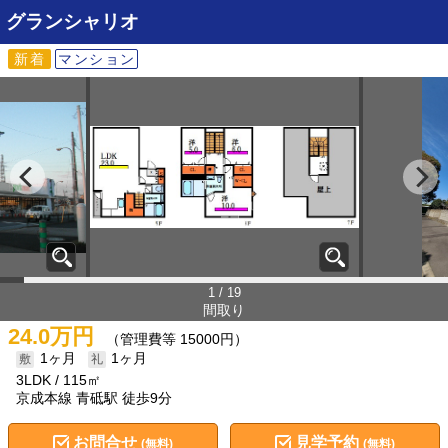
グランシャリオ
新着
マンション
1 / 19
間取り
24.0万円
（管理費等 15000円）
1ヶ月
1ヶ月
3LDK
115㎡
京成本線 青砥駅 徒歩9分
お問合せ
見学予約
(無料)
(無料)