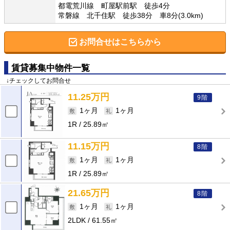
都電荒川線 町屋駅前駅 徒歩4分
常磐線 北千住駅 徒歩38分 車8分(3.0km)
お問合せはこちらから
賃貸募集中物件一覧
↓チェックしてお問合せ
11.25万円
9階
1ヶ月
1ヶ月
1R
25.89㎡
11.15万円
8階
1ヶ月
1ヶ月
1R
25.89㎡
21.65万円
8階
1ヶ月
1ヶ月
2LDK
61.55㎡