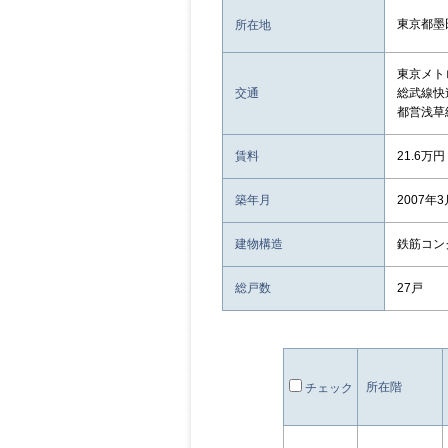
東京都墨
所在地
東京メト
交通
総武線快
都営浅草
賃料
21.6万円
築年月
2007年
建物構造
鉄筋コン
総戸数
27戸
所在階
チェック