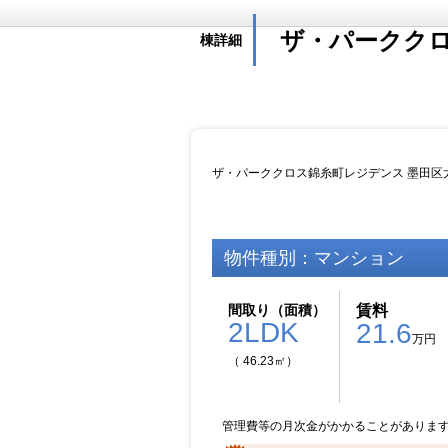
ザ・パークク
棟詳細
ザ・パーククロス錦糸町レジデンス 墨田区
物件種別：マンション
間取り（面積）
賃料
2LDK
21.6
万円
（ 46.23㎡）
管理費等の月次金がかかることがありま