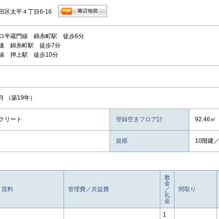
田区太平４丁目6-16
ロ半蔵門線 錦糸町駅 徒歩6分
速 錦糸町駅 徒歩7分
線 押上駅 徒歩10分
3月 （築19年）
クリート
登録空きフロア計
92.46㎡
規模
10階建／ 
敷
金
賃料
管理費／共益費
／
間取り
礼
金
1