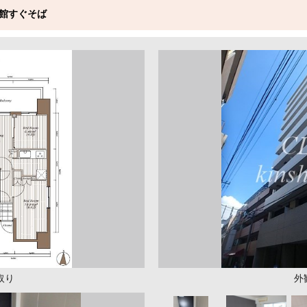
館すぐそば
取り
外