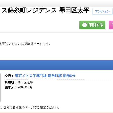
ロス錦糸町レジデンス 墨田区太平
マンション
太平[マンション]の棟詳細ページです。
東京メトロ半蔵門線 錦糸町駅 徒歩6分
交通：
所在地：
墨田区太平
築年月：
2007年3月
す。詳細は各部屋のページでご確認ください。