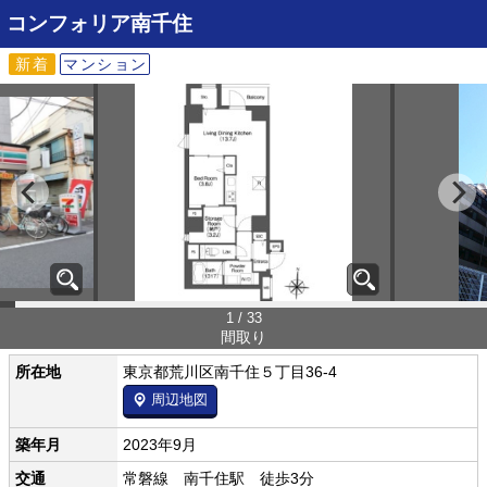
コンフォリア南千住
新着
マンション
1 / 33
間取り
所在地
東京都荒川区南千住５丁目36-4
周辺地図
築年月
2023年9月
交通
常磐線 南千住駅 徒歩3分