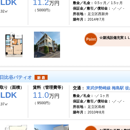
1LDK
11.2
万円
敷金／礼金：
0.5ヶ月／ 1.5ヶ月
保証金／敷引／償却金：
-／ -／ -
（ 5000円）
.32㎡
所在地：
足立区西新井
築年月：
2014年7月
☆築浅設備充実１
日比谷パティオ
取り（面積）
賃料（管理費等）
交通：
東武伊勢崎線 梅島駅 徒
1LDK
11.0
万円
敷金／礼金：
-／ 1ヶ月
保証金／敷引／償却金：
-／ -／ -
（ 9500円）
.37㎡
所在地：
足立区島根
築年月：
2010年8月