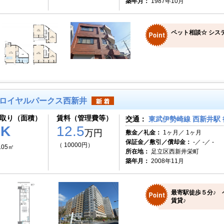
築年月：
1987年10月
ペット相談☆ システ
ロイヤルパークス西新井
取り（面積）
賃料（管理費等）
交通：
東武伊勢崎線 西新井駅 
1K
12.5
万円
敷金／礼金：
1ヶ月／ 1ヶ月
保証金／敷引／償却金：
-／ -／ -
（ 10000円）
.05㎡
所在地：
足立区西新井栄町
築年月：
2008年11月
最寄駅徒歩５分♪ 
賃貸♪