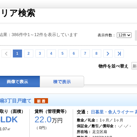
エリア検索
結果：386件中1～12件を表示しています
表示件数：
1
2
3
4
5
6
7
8
物件を並べ替え
新
扇3丁目戸建て
取り（面積）
賃料（管理費等）
交通：
日暮里・舎人ライナー 
4LDK
22.0
万円
敷金／礼金：
1ヶ月／ 1ヶ月
保証金／敷引／償却金：
-／ -／ -
（ 0円）
1.07㎡
所在地：
足立区扇