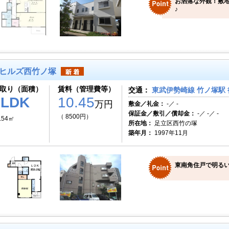
お洒落な外観！敷地
♪
ヒルズ西竹ノ塚
取り（面積）
賃料（管理費等）
交通：
東武伊勢崎線 竹ノ塚駅 
1LDK
10.45
万円
敷金／礼金：
-／ -
保証金／敷引／償却金：
-／ -／ -
（ 8500円）
.54㎡
所在地：
足立区西竹の塚
築年月：
1997年11月
東南角住戸で明るい