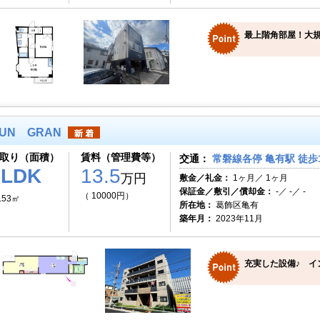
最上階角部屋！大
UN GRAN
取り（面積）
賃料（管理費等）
交通：
常磐線各停 亀有駅 徒歩
1LDK
13.5
万円
敷金／礼金：
1ヶ月／ 1ヶ月
保証金／敷引／償却金：
-／ -／ -
（ 10000円）
.53㎡
所在地：
葛飾区亀有
築年月：
2023年11月
充実した設備♪ イ