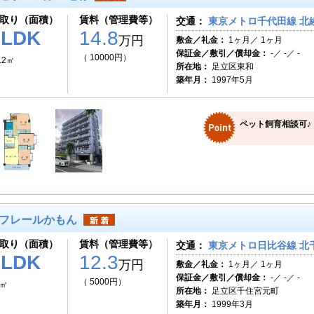
取り（面積）
賃料（管理費等）
交通：
東京メトロ千代田線 北綾
3LDK
14.8
万円
敷金／礼金：
1ヶ月／ 1ヶ月
保証金／敷引／償却金：
-／ -／ -
（ 10000円）
.2㎡
所在地：
足立区東和
築年月：
1997年5月
ペット飼育相談可♪
フレールかもん
取り（面積）
賃料（管理費等）
交通：
東京メトロ日比谷線 北千
1LDK
12.3
万円
敷金／礼金：
1ヶ月／ 1ヶ月
保証金／敷引／償却金：
-／ -／ -
（ 5000円）
1㎡
所在地：
足立区千住宮元町
築年月：
1999年3月