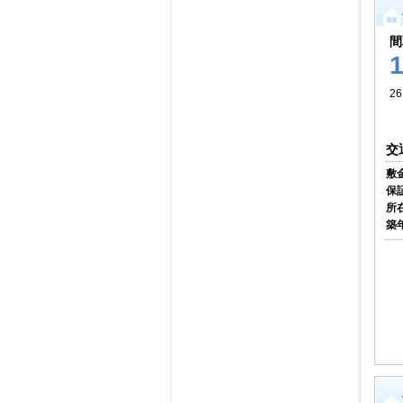
間
26
交
敷
保
所
築