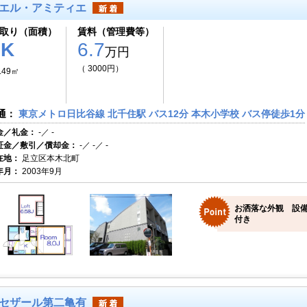
エル・アミティエ
取り（面積）
賃料（管理費等）
1K
6.7
万円
（ 3000円）
.49㎡
通：
東京メトロ日比谷線 北千住駅 バス12分 本木小学校 バス停徒歩1分
金／礼金：
-／ -
証金／敷引／償却金：
-／ -／ -
在地：
足立区本木北町
年月：
2003年9月
お洒落な外観 設備
付き
セザール第二亀有