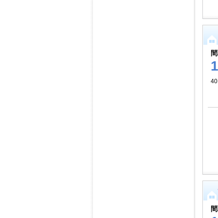
間
40
間