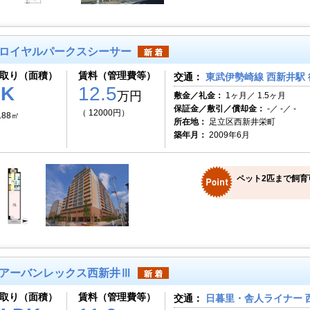
ロイヤルパークスシーサー
取り（面積）
賃料（管理費等）
交通：
東武伊勢崎線 西新井駅 
1K
12.5
万円
敷金／礼金：
1ヶ月／ 1.5ヶ月
保証金／敷引／償却金：
-／ -／ -
（ 12000円）
.88㎡
所在地：
足立区西新井栄町
築年月：
2009年6月
ペット2匹まで飼育
アーバンレックス西新井Ⅲ
取り（面積）
賃料（管理費等）
交通：
日暮里・舎人ライナー 西