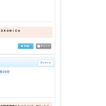
ＬＤＫ☆ＷＩＣ☆
アパート
歩16分