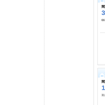
間
66
間
3