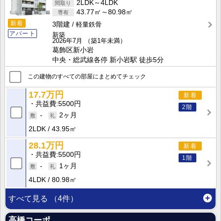
2LDK～4LDK
43.77㎡～80.98㎡
新着
3階建
軽量鉄骨
アパート
新築
2026年7月
（築1年未満）
葛飾区新小岩
中央・総武線各停 新小岩駅 徒歩5分
この建物のすべての部屋にまとめてチェック
17.7万円
新着
共益費
5500円
2階
-
2ヶ月
2LDK
43.95㎡
28.1万円
新着
共益費
5500円
1階
-
1ヶ月
4LDK
80.98㎡
すべて見る
（4件）
高橋コーポ