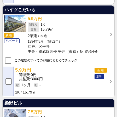
ハイツこだいら
5.9万円
1K
15.79㎡
新着
2階建
木造
アパート
1994年3月
（築32年）
江戸川区平井
中央・総武線各停 平井（東京）駅 徒歩4分
この建物のすべての部屋にまとめてチェック
5.9万円
新着
管理費
0円
2階
共益費
3000円
1ヶ月
-
1K
15.79㎡
染野ビル
7.5万円