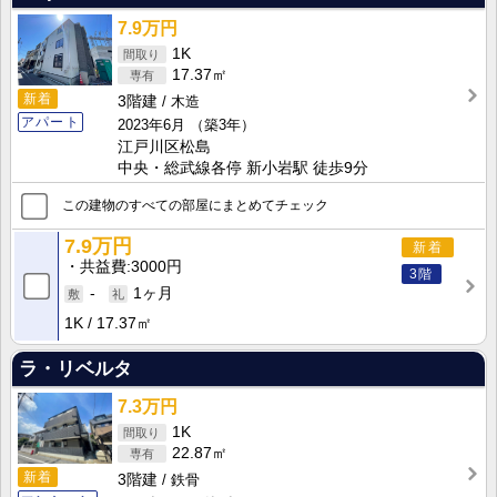
7.9万円
1K
17.37㎡
新着
3階建
木造
アパート
2023年6月
（築3年）
江戸川区松島
中央・総武線各停 新小岩駅 徒歩9分
この建物のすべての部屋にまとめてチェック
7.9万円
新着
共益費
3000円
3階
-
1ヶ月
1K
17.37㎡
ラ・リベルタ
7.3万円
1K
22.87㎡
新着
3階建
鉄骨