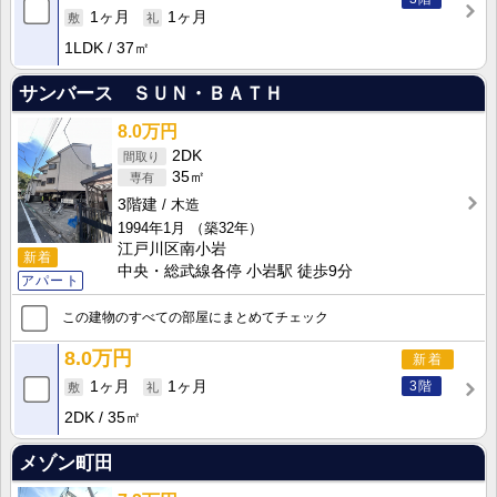
1ヶ月
1ヶ月
1LDK
37㎡
サンバース ＳＵＮ・ＢＡＴＨ
8.0万円
2DK
35㎡
3階建
木造
1994年1月
（築32年）
江戸川区南小岩
新着
中央・総武線各停 小岩駅 徒歩9分
アパート
この建物のすべての部屋にまとめてチェック
8.0万円
新着
3階
1ヶ月
1ヶ月
2DK
35㎡
メゾン町田