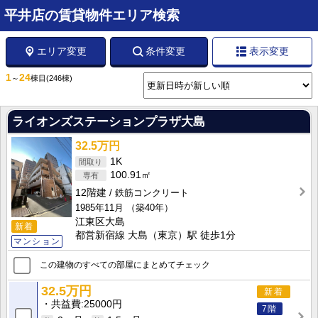
平井店の賃貸物件エリア検索
エリア変更
条件変更
表示変更
1
24
～
棟目
(246棟)
ライオンズステーションプラザ大島
32.5万円
1K
100.91㎡
12階建
鉄筋コンクリート
1985年11月
（築40年）
江東区大島
新着
都営新宿線 大島（東京）駅 徒歩1分
マンション
この建物のすべての部屋にまとめてチェック
32.5万円
新着
共益費
25000円
7階