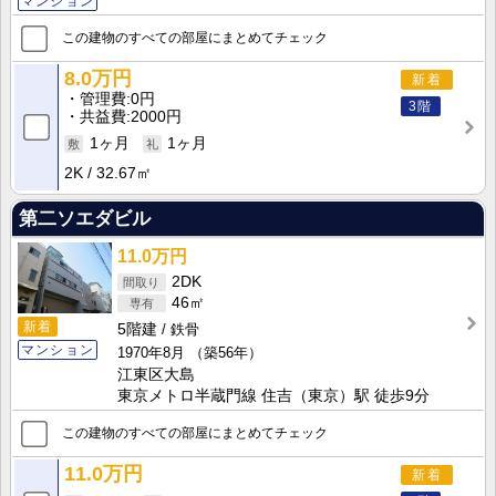
マンション
この建物のすべての部屋にまとめてチェック
8.0万円
新着
管理費
0円
3階
共益費
2000円
1ヶ月
1ヶ月
2K
32.67㎡
第二ソエダビル
11.0万円
2DK
46㎡
新着
5階建
鉄骨
マンション
1970年8月
（築56年）
江東区大島
東京メトロ半蔵門線 住吉（東京）駅 徒歩9分
この建物のすべての部屋にまとめてチェック
11.0万円
新着