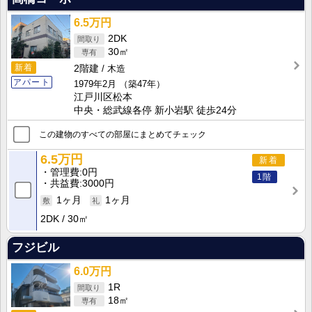
6.5万円
2DK
30㎡
新着
2階建
木造
アパート
1979年2月
（築47年）
江戸川区松本
中央・総武線各停 新小岩駅 徒歩24分
この建物のすべての部屋にまとめてチェック
6.5万円
新着
管理費
0円
1階
共益費
3000円
1ヶ月
1ヶ月
2DK
30㎡
フジビル
6.0万円
1R
18㎡