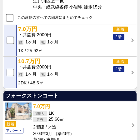
江戸川区上一色
中央・総武線各停 小岩駅 徒歩15分
この建物のすべての部屋にまとめてチェック
7.0万円
新着
共益費
2000円
2階
1ヶ月
1ヶ月
1K
25.92㎡
10.7万円
新着
共益費
2000円
2階
1ヶ月
1ヶ月
2DK
48.6㎡
フォークストンコート
7.0万円
1K
25.66㎡
新着
2階建
木造
アパート
2003年3月
（築23年）
葛飾区東堀切