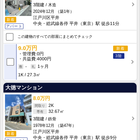
3階建
木造
2024年12月
（築1年）
江戸川区平井
新着
中央・総武線各停 平井（東京）駅 徒歩11分
アパート
この建物のすべての部屋にまとめてチェック
9.0万円
新着
管理費
0円
3階
共益費
4000円
-
1ヶ月
1K
27.3㎡
大徳マンション
8.0万円
2K
32.67㎡
3階建
鉄骨
1978年12月
（築47年）
江戸川区平井
新着
中央・総武線各停 平井（東京）駅 徒歩9分