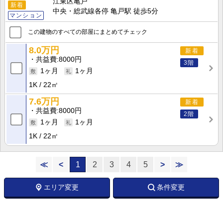
江東区亀戸
新着
中央・総武線各停 亀戸駅 徒歩5分
マンション
この建物のすべての部屋にまとめてチェック
8.0万円
新着
共益費
8000円
3階
1ヶ月
1ヶ月
1K
22㎡
7.6万円
新着
共益費
8000円
2階
1ヶ月
1ヶ月
1K
22㎡
≪
<
1
2
3
4
5
>
≫
エリア変更
条件変更