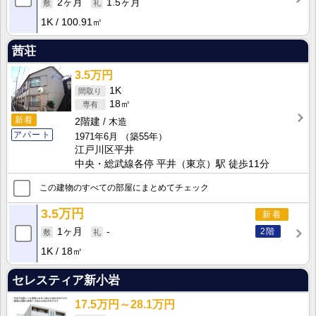
2ヶ月
1.5ヶ月
1K
100.91㎡
茜荘
3.5万円
1K
18㎡
新着
2階建
木造
アパート
1971年6月
（築55年）
江戸川区平井
中央・総武線各停 平井（東京）駅 徒歩11分
この建物のすべての部屋にまとめてチェック
3.5万円
新着
2階
1ヶ月
-
1K
18㎡
セレスティア新小岩
17.5万円～28.1万円