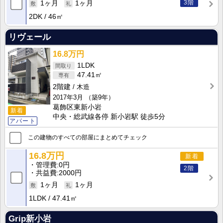
3階
1ヶ月
1ヶ月
2DK
46㎡
リヴェール
16.8万円
1LDK
47.41㎡
2階建
木造
2017年3月
（築9年）
葛飾区東新小岩
新着
中央・総武線各停 新小岩駅 徒歩5分
アパート
この建物のすべての部屋にまとめてチェック
16.8万円
新着
管理費
0円
2階
共益費
2000円
1ヶ月
1ヶ月
1LDK
47.41㎡
Grip新小岩