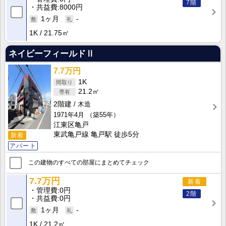
7階
共益費
8000円
1ヶ月
-
1K
21.75㎡
ネイビーフィールドⅡ
7.7万円
1K
21.2㎡
2階建
木造
1971年4月
（築55年）
江東区亀戸
東武亀戸線 亀戸駅 徒歩5分
新着
アパート
この建物のすべての部屋にまとめてチェック
7.7万円
新着
管理費
0円
2階
共益費
0円
1ヶ月
-
1K
21.2㎡