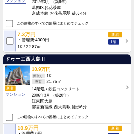
マンション
2017年3月
（築9年）
葛飾区お花茶屋
京成本線 お花茶屋駅 徒歩4分
この建物のすべての部屋にまとめてチェック
7.3万円
新着
管理費
4000円
1階
1K
22.87㎡
ドゥーエ西大島Ⅱ
10.9万円
1K
21.75㎡
新着
14階建
鉄筋コンクリート
マンション
2006年3月
（築20年）
江東区大島
都営新宿線 西大島駅 徒歩6分
この建物のすべての部屋にまとめてチェック
10.9万円
新着
管理費
0円