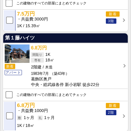
この建物のすべての部屋にまとめてチェック
7.5万円
新着
共益費
3000円
3階
1K
15.39㎡
第１藤ハイツ
6.8万円
1K
18㎡
新着
2階建
木造
アパート
1983年7月
（築43年）
葛飾区奥戸
中央・総武線各停 新小岩駅 徒歩22分
この建物のすべての部屋にまとめてチェック
6.8万円
新着
共益費
1000円
2階
1ヶ月
1ヶ月
1K
18㎡