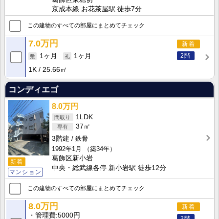
京成本線 お花茶屋駅 徒歩7分
この建物のすべての部屋にまとめてチェック
7.0万円
新着
2階
1ヶ月
1ヶ月
1K
25.66㎡
コンディエゴ
8.0万円
1LDK
37㎡
3階建
鉄骨
1992年1月
（築34年）
葛飾区新小岩
新着
中央・総武線各停 新小岩駅 徒歩12分
マンション
この建物のすべての部屋にまとめてチェック
8.0万円
新着
管理費
5000円
3階