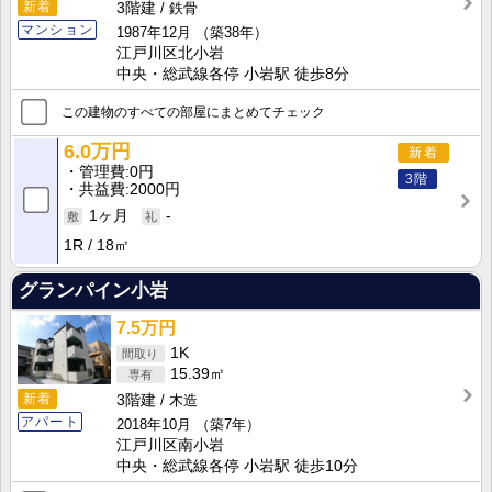
新着
3階建
鉄骨
マンション
1987年12月
（築38年）
江戸川区北小岩
中央・総武線各停 小岩駅 徒歩8分
この建物のすべての部屋にまとめてチェック
6.0万円
新着
管理費
0円
3階
共益費
2000円
1ヶ月
-
1R
18㎡
グランパイン小岩
7.5万円
1K
15.39㎡
新着
3階建
木造
アパート
2018年10月
（築7年）
江戸川区南小岩
中央・総武線各停 小岩駅 徒歩10分