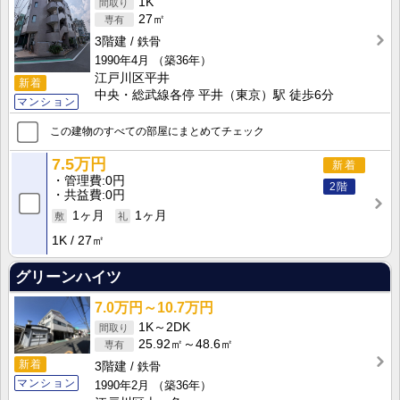
1K
27㎡
3階建
鉄骨
1990年4月
（築36年）
江戸川区平井
新着
中央・総武線各停 平井（東京）駅 徒歩6分
マンション
この建物のすべての部屋にまとめてチェック
7.5万円
新着
管理費
0円
2階
共益費
0円
1ヶ月
1ヶ月
1K
27㎡
グリーンハイツ
7.0万円～10.7万円
1K～2DK
25.92㎡～48.6㎡
新着
3階建
鉄骨
マンション
1990年2月
（築36年）