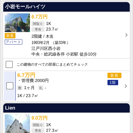
小岩モールハイツ
6.7万円
1K
23.7㎡
新着
2階建
木造
アパート
1993年2月
（築33年）
江戸川区西小岩
中央・総武線各停 小岩駅 徒歩10分
この建物のすべての部屋にまとめてチェック
6.7万円
新着
管理費
2000円
1階
1ヶ月
-
1K
23.7㎡
Lien
9.0万円
1K
27.3㎡