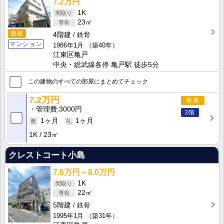
7.2万円
1K
23㎡
新着
4階建
鉄骨
マンション
1986年1月
（築40年）
江東区亀戸
中央・総武線各停 亀戸駅 徒歩5分
この建物のすべての部屋にまとめてチェック
7.2万円
新着
管理費
3000円
3階
1ヶ月
1ヶ月
1K
23㎡
クレストコート小島
7.6万円～8.0万円
1K
22㎡
5階建
鉄骨
1995年1月
（築31年）