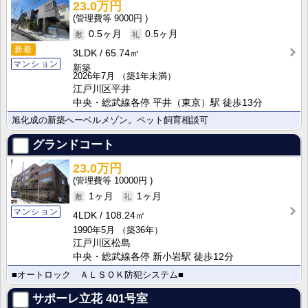
23.0万円
9000円
0.5ヶ月
0.5ヶ月
新着
3LDK
65.74㎡
マンション
新築
2026年7月
（築1年未満）
江戸川区平井
中央・総武線各停 平井（東京）駅 徒歩13分
旭化成の新築へーベルメゾン。ペット飼育相談可
グランドコート
23.0万円
10000円
1ヶ月
1ヶ月
マンション
4LDK
108.24㎡
1990年5月
（築36年）
江戸川区松島
中央・総武線各停 新小岩駅 徒歩12分
■オートロック ＡＬＳＯＫ防犯システム■
サポーレ立花
401号室