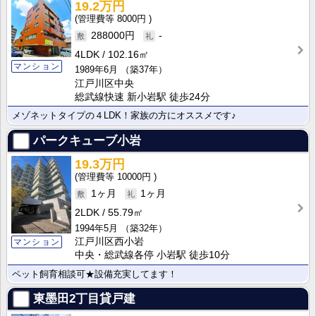
19.2万円
8000円
288000円
-
4LDK
102.16㎡
マンション
1989年6月
（築37年）
江戸川区中央
総武線快速 新小岩駅 徒歩24分
メゾネットタイプの４LDK！家族の方にオススメです♪
パークキューブ小岩
19.3万円
10000円
1ヶ月
1ヶ月
2LDK
55.79㎡
1994年5月
（築32年）
江戸川区西小岩
マンション
中央・総武線各停 小岩駅 徒歩10分
ペット飼育相談可★設備充実してます！
東墨田2丁目貸戸建