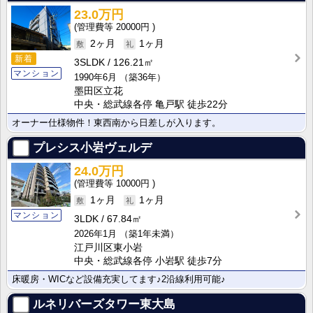
23.0万円
20000円
2ヶ月
1ヶ月
新着
3SLDK
126.21㎡
マンション
1990年6月
（築36年）
墨田区立花
中央・総武線各停 亀戸駅 徒歩22分
オーナー仕様物件！東西南から日差しが入ります。
プレシス小岩ヴェルデ
24.0万円
10000円
1ヶ月
1ヶ月
マンション
3LDK
67.84㎡
2026年1月
（築1年未満）
江戸川区東小岩
中央・総武線各停 小岩駅 徒歩7分
床暖房・WICなど設備充実してます♪2沿線利用可能♪
ルネリバーズタワー東大島