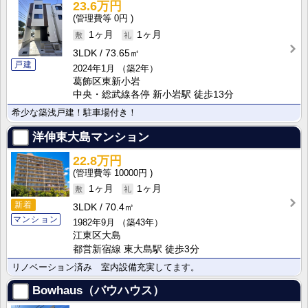
23.6万円
0円
1ヶ月
1ヶ月
3LDK
73.65㎡
戸建
2024年1月
（築2年）
葛飾区東新小岩
中央・総武線各停 新小岩駅 徒歩13分
希少な築浅戸建！駐車場付き！
洋伸東大島マンション
22.8万円
10000円
1ヶ月
1ヶ月
新着
3LDK
70.4㎡
マンション
1982年9月
（築43年）
江東区大島
都営新宿線 東大島駅 徒歩3分
リノベーション済み 室内設備充実してます。
Bowhaus（バウハウス）