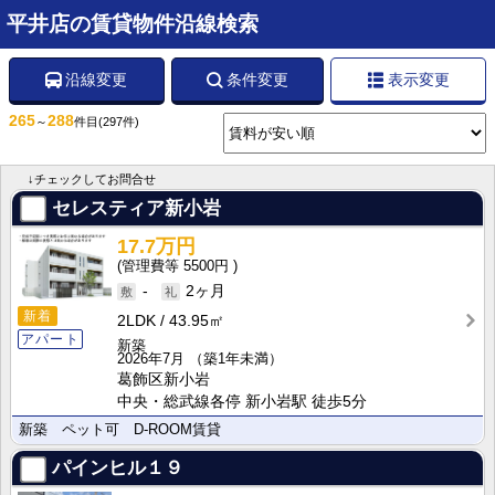
平井店の賃貸物件沿線検索
沿線変更
条件変更
表示変更
265
288
～
件目
(297件)
↓チェックしてお問合せ
セレスティア新小岩
17.7万円
5500円
-
2ヶ月
新着
2LDK
43.95㎡
アパート
新築
2026年7月
（築1年未満）
葛飾区新小岩
中央・総武線各停 新小岩駅 徒歩5分
新築 ペット可 D-ROOM賃貸
パインヒル１９