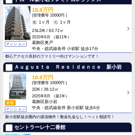
18.8万円
10000円
1ヶ月
1ヶ月
2SLDK
63.72㎡
2015年6月
（築11年）
葛飾区奥戸
マンション
中央・総武線各停 小岩駅 徒歩17分
都心アクセス良好のファミリー向けマンションです！
Ａｕｇｕｓｔａ Ｒｅｓｉｄｅｎｃｅ 新小岩
18.9万円
10000円
2DK
38.12㎡
2025年8月
（築1年）
葛飾区新小岩
新着
中央・総武線各停 新小岩駅 徒歩5分
マンション
新小岩駅徒歩圏内の築浅物件！敷金礼金なし！ペット相談可！
セントラーレ十二番館