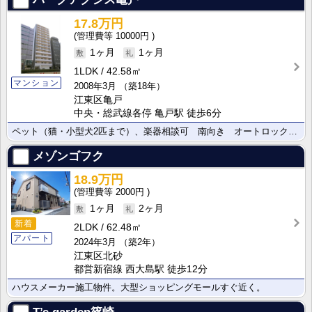
17.8万円
10000円
1ヶ月
1ヶ月
1LDK
42.58㎡
マンション
2008年3月
（築18年）
江東区亀戸
中央・総武線各停 亀戸駅 徒歩6分
ペット（猫・小型犬2匹まで）、楽器相談可 南向き オートロック、宅配BOX完備
メゾンゴフク
18.9万円
2000円
1ヶ月
2ヶ月
新着
2LDK
62.48㎡
アパート
2024年3月
（築2年）
江東区北砂
都営新宿線 西大島駅 徒歩12分
ハウスメーカー施工物件。大型ショッピングモールすぐ近く。