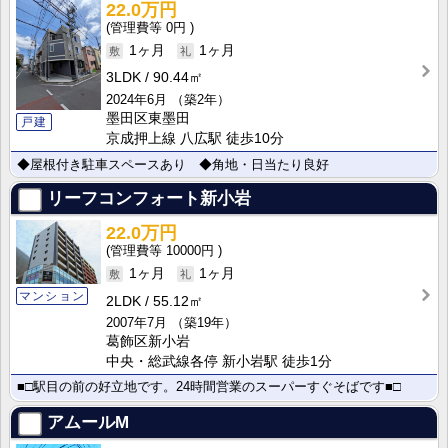
22.0万円
0円
1ヶ月
1ヶ月
3LDK
90.44㎡
2024年6月
（築2年）
墨田区東墨田
戸建
京成押上線 八広駅 徒歩10分
◆屋根付き駐車スペースあり ◆角地・日当たり良好
リーフコンフォート新小岩
22.0万円
10000円
1ヶ月
1ヶ月
マンション
2LDK
55.12㎡
2007年7月
（築19年）
葛飾区新小岩
中央・総武線各停 新小岩駅 徒歩1分
■□駅目の前の好立地です。24時間営業のスーパーすぐそばです■□
アムールM