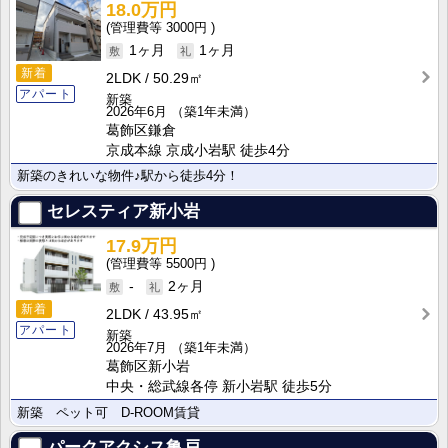
18.0万円
3000円
1ヶ月
1ヶ月
新着
2LDK
50.29㎡
アパート
新築
2026年6月
（築1年未満）
葛飾区鎌倉
京成本線 京成小岩駅 徒歩4分
新築のきれいな物件♪駅から徒歩4分！
セレスティア新小岩
17.9万円
5500円
-
2ヶ月
新着
2LDK
43.95㎡
アパート
新築
2026年7月
（築1年未満）
葛飾区新小岩
中央・総武線各停 新小岩駅 徒歩5分
新築 ペット可 D-ROOM賃貸
パークアクシス亀戸