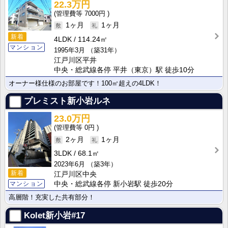
22.3万円
7000円
1ヶ月
1ヶ月
新着
4LDK
114.24㎡
マンション
1995年3月
（築31年）
江戸川区平井
中央・総武線各停 平井（東京）駅 徒歩10分
オーナー様仕様のお部屋です！100㎡超えの4LDK！
プレミスト新小岩ルネ
23.0万円
0円
2ヶ月
1ヶ月
3LDK
68.1㎡
2023年6月
（築3年）
新着
江戸川区中央
マンション
中央・総武線各停 新小岩駅 徒歩20分
高層階！充実した共有部分！
Kolet新小岩#17