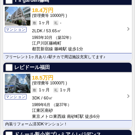
T’s garden篠崎
18.4万円
10000円
1ヶ月
-
マンション
2LDK
53.65㎡
1993年10月
（築32年）
江戸川区篠崎町
都営新宿線 篠崎駅 徒歩1分
フリーレント1ヶ月あり♪駅チカで周辺施設充実してます♪
レピドール福田
18.5万円
10000円
1ヶ月
1ヶ月
マンション
3DK
60㎡
1989年6月
（築37年）
江東区南砂
東京メトロ東西線 南砂町駅 徒歩6分
内装リフォーム済3DKマンション！
ドムール新小岩プレミアムレジデンス