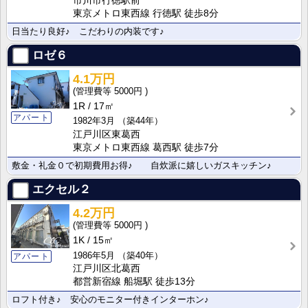
市川市行徳駅前
東京メトロ東西線 行徳駅 徒歩8分
日当たり良好♪ こだわりの内装です♪
ロゼ６
4.1万円
5000円
1R
17㎡
アパート
1982年3月
（築44年）
江戸川区東葛西
東京メトロ東西線 葛西駅 徒歩7分
敷金・礼金０で初期費用お得♪ 自炊派に嬉しいガスキッチン♪
エクセル２
4.2万円
5000円
1K
15㎡
1986年5月
（築40年）
アパート
江戸川区北葛西
都営新宿線 船堀駅 徒歩13分
ロフト付き♪ 安心のモニター付きインターホン♪