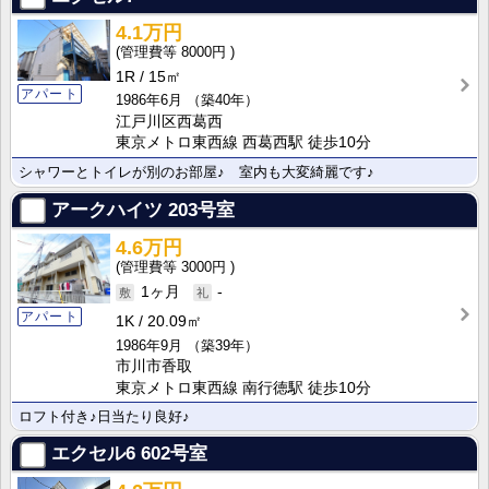
4.1万円
8000円
1R
15㎡
アパート
1986年6月
（築40年）
江戸川区西葛西
東京メトロ東西線 西葛西駅 徒歩10分
シャワーとトイレが別のお部屋♪ 室内も大変綺麗です♪
アークハイツ
203号室
4.6万円
3000円
1ヶ月
-
アパート
1K
20.09㎡
1986年9月
（築39年）
市川市香取
東京メトロ東西線 南行徳駅 徒歩10分
ロフト付き♪日当たり良好♪
エクセル6
602号室