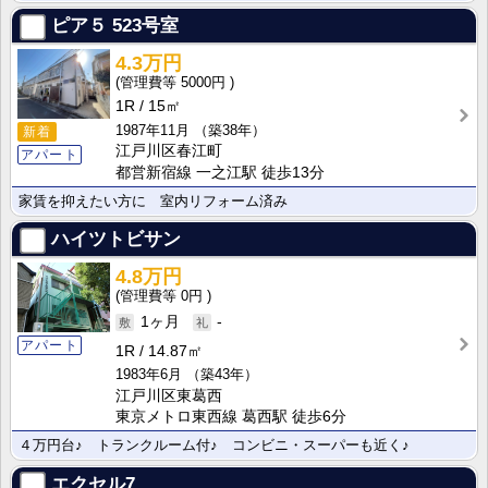
ピア５
523号室
4.3万円
5000円
1R
15㎡
1987年11月
（築38年）
新着
江戸川区春江町
アパート
都営新宿線 一之江駅 徒歩13分
家賃を抑えたい方に 室内リフォーム済み
ハイツトビサン
4.8万円
0円
1ヶ月
-
アパート
1R
14.87㎡
1983年6月
（築43年）
江戸川区東葛西
東京メトロ東西線 葛西駅 徒歩6分
４万円台♪ トランクルーム付♪ コンビニ・スーパーも近く♪
エクセル7