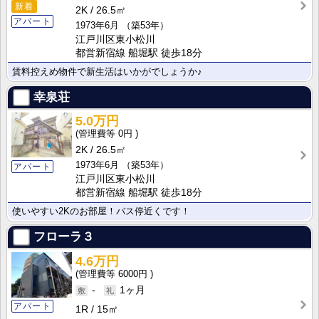
新着
2K
26.5㎡
アパート
1973年6月
（築53年）
江戸川区東小松川
都営新宿線 船堀駅 徒歩18分
賃料控えめ物件で新生活はいかがでしょうか♪
幸泉荘
5.0万円
0円
2K
26.5㎡
1973年6月
（築53年）
アパート
江戸川区東小松川
都営新宿線 船堀駅 徒歩18分
使いやすい2Kのお部屋！バス停近くです！
フローラ３
4.6万円
6000円
-
1ヶ月
アパート
1R
15㎡