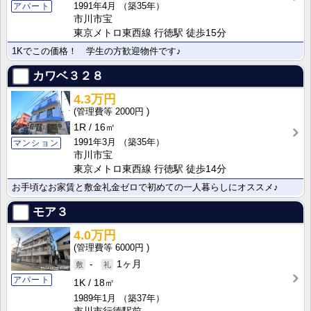
1991年4月
（築35年）
アパート
市川市宝
東京メトロ東西線 行徳駅 徒歩15分
1Kでこの価格！ 学生の方歓迎物件です♪
カワベ３２８
4.3万円
2000円
1R
16㎡
1991年3月
（築35年）
マンション
市川市宝
東京メトロ東西線 行徳駅 徒歩14分
お手頃なお家賃と敷金礼金ゼロで初めての一人暮らしにオススメ♪
モア３
4.0万円
6000円
-
1ヶ月
アパート
1K
18㎡
1989年1月
（築37年）