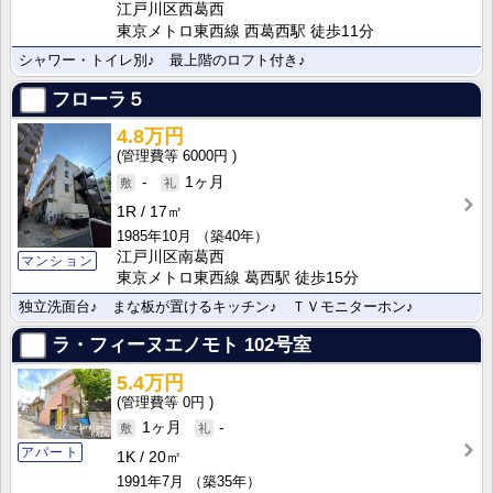
江戸川区西葛西
東京メトロ東西線 西葛西駅 徒歩11分
シャワー・トイレ別♪ 最上階のロフト付き♪
フローラ５
4.8万円
6000円
-
1ヶ月
1R
17㎡
1985年10月
（築40年）
江戸川区南葛西
マンション
東京メトロ東西線 葛西駅 徒歩15分
独立洗面台♪ まな板が置けるキッチン♪ ＴＶモニターホン♪
ラ・フィーヌエノモト
102号室
5.4万円
0円
1ヶ月
-
アパート
1K
20㎡
1991年7月
（築35年）