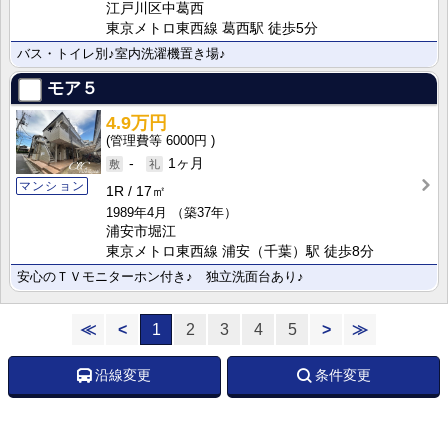
江戸川区中葛西
東京メトロ東西線 葛西駅 徒歩5分
バス・トイレ別♪室内洗濯機置き場♪
モア５
4.9万円
6000円
-
1ヶ月
マンション
1R
17㎡
1989年4月
（築37年）
浦安市堀江
東京メトロ東西線 浦安（千葉）駅 徒歩8分
安心のＴＶモニターホン付き♪ 独立洗面台あり♪
≪
<
1
2
3
4
5
>
≫
沿線変更
条件変更