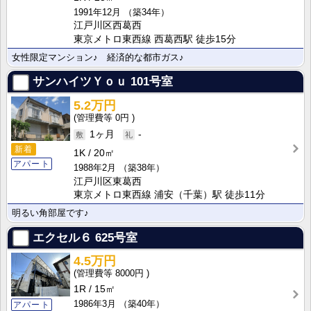
1991年12月
（築34年）
江戸川区西葛西
東京メトロ東西線 西葛西駅 徒歩15分
女性限定マンション♪ 経済的な都市ガス♪
サンハイツＹｏｕ
101号室
5.2万円
0円
1ヶ月
-
新着
1K
20㎡
アパート
1988年2月
（築38年）
江戸川区東葛西
東京メトロ東西線 浦安（千葉）駅 徒歩11分
明るい角部屋です♪
エクセル６
625号室
4.5万円
8000円
1R
15㎡
1986年3月
（築40年）
アパート