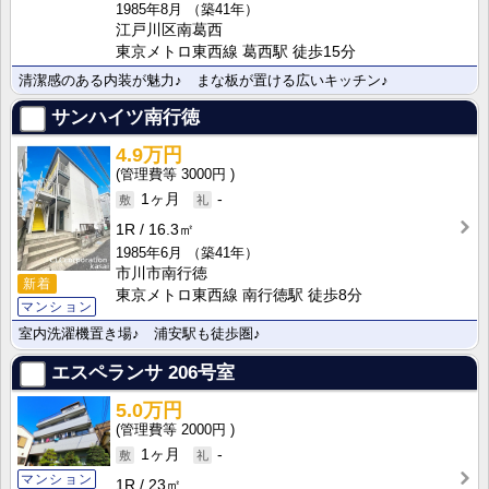
1985年8月
（築41年）
江戸川区南葛西
東京メトロ東西線 葛西駅 徒歩15分
清潔感のある内装が魅力♪ まな板が置ける広いキッチン♪
サンハイツ南行徳
4.9万円
3000円
1ヶ月
-
1R
16.3㎡
1985年6月
（築41年）
市川市南行徳
新着
東京メトロ東西線 南行徳駅 徒歩8分
マンション
室内洗濯機置き場♪ 浦安駅も徒歩圏♪
エスペランサ
206号室
5.0万円
2000円
1ヶ月
-
マンション
1R
23㎡