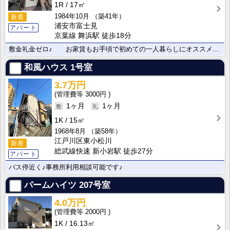
1R
17㎡
1984年10月
（築41年）
新着
浦安市富士見
アパート
京葉線 舞浜駅 徒歩18分
敷金礼金ゼロ♪ お家賃もお手頃で初めての一人暮らしにオススメです♪
和風ハウス
1号室
3.7万円
3000円
1ヶ月
1ヶ月
1K
15㎡
1968年8月
（築58年）
江戸川区東小松川
新着
総武線快速 新小岩駅 徒歩27分
アパート
バス停近く♪事務所利用相談可能です♪
パームハイツ
207号室
4.0万円
2000円
1K
16.13㎡