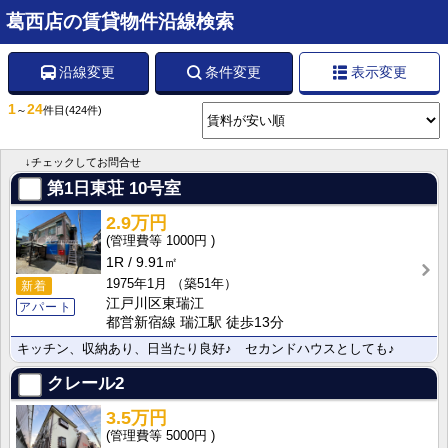
葛西店の賃貸物件沿線検索
沿線変更
条件変更
表示変更
1
24
～
件目
(424件)
↓チェックしてお問合せ
第1日東荘
10号室
2.9万円
1000円
1R
9.91㎡
1975年1月
（築51年）
新着
江戸川区東瑞江
アパート
都営新宿線 瑞江駅 徒歩13分
キッチン、収納あり、日当たり良好♪ セカンドハウスとしても♪
クレール2
3.5万円
5000円