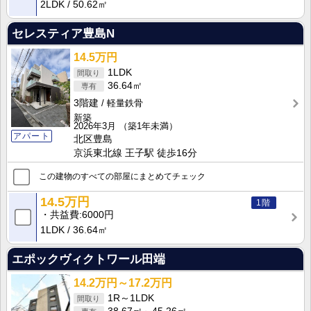
2LDK
50.62㎡
セレスティア豊島N
14.5万円
1LDK
36.64㎡
3階建
軽量鉄骨
新築
2026年3月
（築1年未満）
アパート
北区豊島
京浜東北線 王子駅 徒歩16分
この建物のすべての部屋にまとめてチェック
14.5万円
1階
共益費
6000円
1LDK
36.64㎡
エポックヴィクトワール田端
14.2万円～17.2万円
1R～1LDK