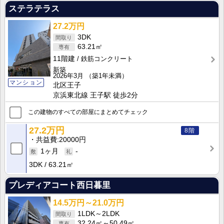
ステラテラス
27.2万円
3DK
63.21㎡
11階建
鉄筋コンクリート
新築
2026年3月
（築1年未満）
マンション
北区王子
京浜東北線 王子駅 徒歩2分
この建物のすべての部屋にまとめてチェック
27.2万円
8階
共益費
20000円
1ヶ月
-
3DK
63.21㎡
プレディアコート西日暮里
14.5万円～21.0万円
1LDK～2LDK
32.24㎡～50.49㎡