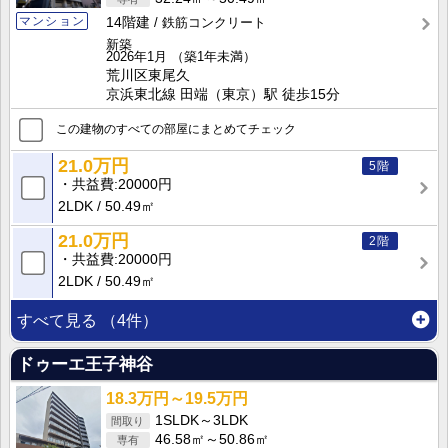
マンション
14階建
鉄筋コンクリート
新築
2026年1月
（築1年未満）
荒川区東尾久
京浜東北線 田端（東京）駅 徒歩15分
この建物のすべての部屋にまとめてチェック
21.0万円
5階
共益費
20000円
2LDK
50.49㎡
21.0万円
2階
共益費
20000円
2LDK
50.49㎡
すべて見る
（4件）
ドゥーエ王子神谷
18.3万円～19.5万円
1SLDK～3LDK
46.58㎡～50.86㎡