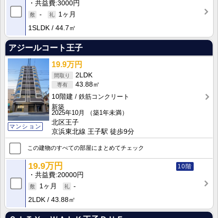
共益費
3000円
-
1ヶ月
1SLDK
44.7㎡
アジールコート王子
19.9万円
2LDK
43.88㎡
10階建
鉄筋コンクリート
新築
2025年10月
（築1年未満）
北区王子
マンション
京浜東北線 王子駅 徒歩9分
この建物のすべての部屋にまとめてチェック
19.9万円
10階
共益費
20000円
1ヶ月
-
2LDK
43.88㎡