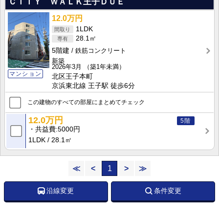
ＣＩＴＹ ＷＡＬＫ王子ＤＵＥ
12.0万円
1LDK
28.1㎡
5階建
鉄筋コンクリート
新築
2026年3月
（築1年未満）
マンション
北区王子本町
京浜東北線 王子駅 徒歩6分
この建物のすべての部屋にまとめてチェック
12.0万円
5階
共益費
5000円
1LDK
28.1㎡
≪
<
1
>
≫
沿線変更
条件変更