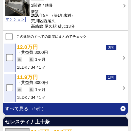
3階建
鉄骨
新築
2026年5月
（築1年未満）
マンション
荒川区西尾久
高崎線 尾久駅 徒歩13分
この建物のすべての部屋にまとめてチェック
12.0万円
3階
共益費
3000円
-
1ヶ月
1LDK
34.41㎡
11.9万円
1階
共益費
3000円
-
1ヶ月
1LDK
34.41㎡
すべて見る
（5件）
セレスティナ上十条