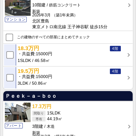
10階建
鉄筋コンクリート
新築
2026年3月
（築1年未満）
マンション
北区豊島
東京メトロ南北線 王子神谷駅 徒歩15分
この建物のすべての部屋にまとめてチェック
18.3万円
4階
共益費
15000円
1SLDK
46.58㎡
19.5万円
4階
共益費
15000円
3LDK
50.86㎡
Ｐｅｅｋ－ａ－ｂｏｏ
17.3万円
1SLDK
44.19㎡
アパート
3階建
木造
新築