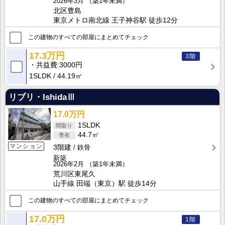
2026年3月
（築1年未満）
北区豊島
東京メトロ南北線 王子神谷駅 徒歩12分
この建物のすべての部屋にまとめてチェック
17.3万円
3階
共益費
3000円
1SLDK
44.19㎡
リブリ・IshidaⅢ
17.0万円
1SLDK
44.7㎡
マンション
3階建
鉄骨
新築
2026年2月
（築1年未満）
荒川区東尾久
山手線 田端（東京）駅 徒歩14分
この建物のすべての部屋にまとめてチェック
17.0万円
1階