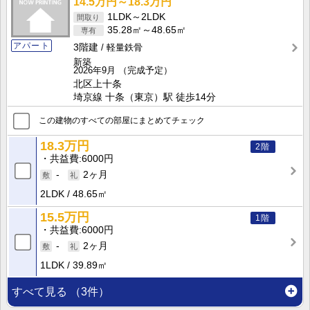
14.5万円～18.3万円
1LDK～2LDK
35.28㎡～48.65㎡
アパート
3階建
軽量鉄骨
新築
2026年9月
（完成予定）
北区上十条
埼京線 十条（東京）駅 徒歩14分
この建物のすべての部屋にまとめてチェック
18.3万円
2階
共益費
6000円
-
2ヶ月
2LDK
48.65㎡
15.5万円
1階
共益費
6000円
-
2ヶ月
1LDK
39.89㎡
すべて見る
（3件）