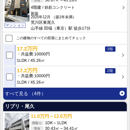
38.67㎡～45.26㎡
4階建
鉄筋コンクリート
新築
2025年12月
（築1年未満）
荒川区東尾久
マンション
山手線 田端（東京）駅 徒歩17分
この建物のすべての部屋にまとめてチェック
17.2万円
3階
共益費
10000円
1LDK
45.26㎡
17.2万円
2階
共益費
10000円
1LDK
45.26㎡
すべて見る
（4件）
リブリ・尾久
11.0万円～12.0万円
1DK～1LDK
30.43㎡～34.41㎡