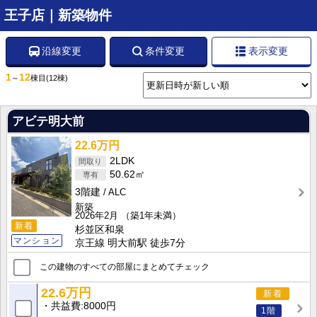
王子店｜新築物件
沿線変更
条件変更
表示変更
1
12
～
棟目
(12棟)
アビテ明大前
22.6万円
2LDK
50.62㎡
3階建
ALC
新築
2026年2月
（築1年未満）
新着
杉並区和泉
マンション
京王線 明大前駅 徒歩7分
この建物のすべての部屋にまとめてチェック
22.6万円
新着
共益費
8000円
1階