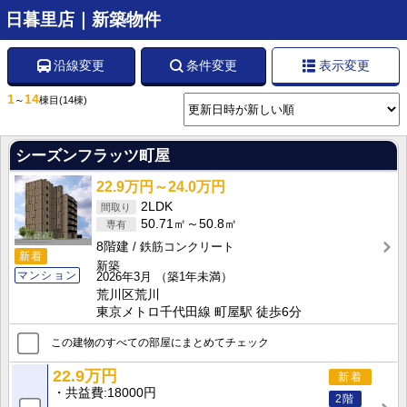
日暮里店｜新築物件
沿線変更
条件変更
表示変更
1
14
～
棟目
(14棟)
シーズンフラッツ町屋
22.9万円～24.0万円
2LDK
50.71㎡～50.8㎡
8階建
鉄筋コンクリート
新着
新築
マンション
2026年3月
（築1年未満）
荒川区荒川
東京メトロ千代田線 町屋駅 徒歩6分
この建物のすべての部屋にまとめてチェック
22.9万円
新着
共益費
18000円
2階