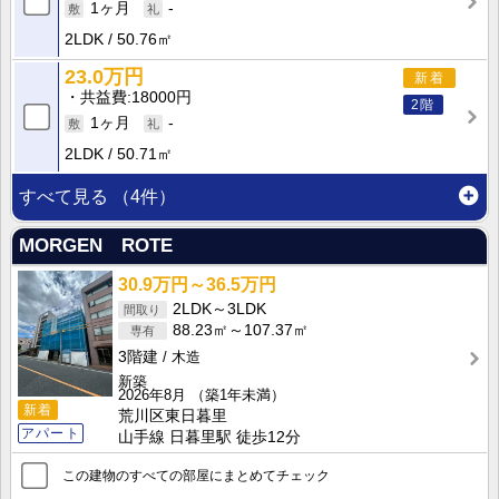
1ヶ月
-
2LDK
50.76㎡
23.0万円
新着
共益費
18000円
2階
1ヶ月
-
2LDK
50.71㎡
すべて見る
（4件）
MORGEN ROTE
30.9万円～36.5万円
2LDK～3LDK
88.23㎡～107.37㎡
3階建
木造
新築
2026年8月
（築1年未満）
新着
荒川区東日暮里
アパート
山手線 日暮里駅 徒歩12分
この建物のすべての部屋にまとめてチェック