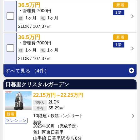
36.5万円
新着
管理費
7000円
1階
1ヶ月
1ヶ月
2LDK
107.37㎡
36.5万円
新着
管理費
7000円
1階
1ヶ月
1ヶ月
2LDK
107.37㎡
すべて見る
（4件）
日暮里クリスタルガーデン
22.15万円～22.25万円
2LDK
55.29㎡
新着
10階建
鉄筋コンクリート
マンション
新築
2026年10月
（完成予定）
荒川区東日暮里
山手線 日暮里駅 徒歩8分