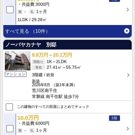
共益費
3000円
-
1ヶ月
1LDK
29.28㎡
すべて見る
（10件）
ノーバヤカナヤ 別邸
9.6万円～20.1万円
1K～2LDK
27.41㎡～55.75㎡
マンション
3階建
鉄骨
新築
2026年8月
（築1年未満）
荒川区南千住
常磐線 南千住駅 徒歩7分
この建物のすべての部屋にまとめてチェック
10.0万円
3階
共益費
6000円
-
1ヶ月