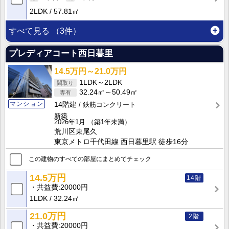
2LDK
57.81㎡
すべて見る
（3件）
プレディアコート西日暮里
14.5万円～21.0万円
1LDK～2LDK
32.24㎡～50.49㎡
マンション
14階建
鉄筋コンクリート
新築
2026年1月
（築1年未満）
荒川区東尾久
東京メトロ千代田線 西日暮里駅 徒歩16分
この建物のすべての部屋にまとめてチェック
14.5万円
14階
共益費
20000円
1LDK
32.24㎡
21.0万円
2階
共益費
20000円