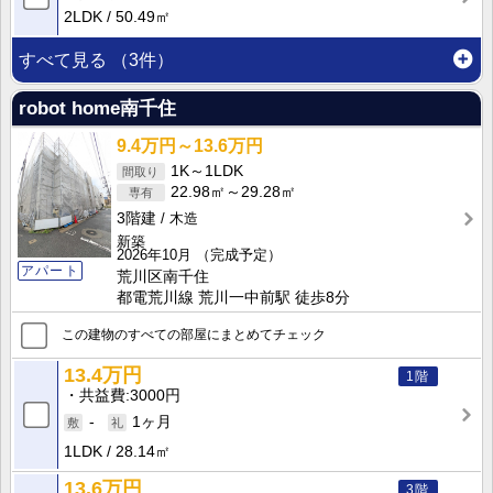
2LDK
50.49㎡
すべて見る
（3件）
robot home南千住
9.4万円～13.6万円
1K～1LDK
22.98㎡～29.28㎡
3階建
木造
新築
2026年10月
（完成予定）
アパート
荒川区南千住
都電荒川線 荒川一中前駅 徒歩8分
この建物のすべての部屋にまとめてチェック
13.4万円
1階
共益費
3000円
-
1ヶ月
1LDK
28.14㎡
13.6万円
3階