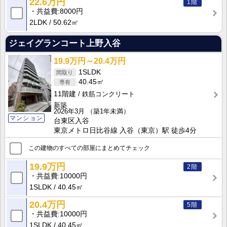
22.6万円
1階
共益費
8000円
2LDK
50.62㎡
ジェイグランコート上野入谷
19.9万円～20.4万円
1SLDK
40.45㎡
11階建
鉄筋コンクリート
新築
2026年3月
（築1年未満）
マンション
台東区入谷
東京メトロ日比谷線 入谷（東京）駅 徒歩4分
この建物のすべての部屋にまとめてチェック
19.9万円
2階
共益費
10000円
1SLDK
40.45㎡
20.4万円
5階
共益費
10000円
1SLDK
40.45㎡