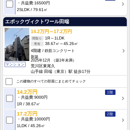
共益費
16500円
2SLDK
79.61㎡
エポックヴィクトワール田端
14.2万円～17.2万円
1R～1LDK
38.67㎡～45.26㎡
4階建
鉄筋コンクリート
新築
2025年12月
（築1年未満）
マンション
荒川区東尾久
山手線 田端（東京）駅 徒歩17分
この建物のすべての部屋にまとめてチェック
14.2万円
1階
共益費
9000円
1R
38.67㎡
17.2万円
2階
共益費
10000円
1LDK
45.26㎡