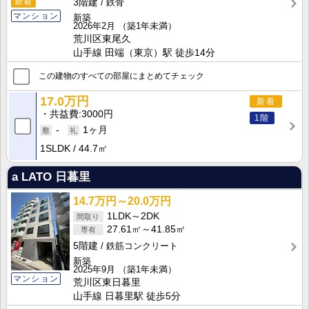
新着
3階建
鉄骨
マンション
新築
2026年2月
（築1年未満）
荒川区東尾久
山手線 田端（東京）駅 徒歩14分
この建物のすべての部屋にまとめてチェック
17.0万円
新着
共益費
3000円
1階
-
1ヶ月
1SLDK
44.7㎡
a LATO 日暮里
14.7万円～20.0万円
1LDK～2DK
27.61㎡～41.85㎡
5階建
鉄筋コンクリート
新築
2025年9月
（築1年未満）
マンション
荒川区東日暮里
山手線 日暮里駅 徒歩5分