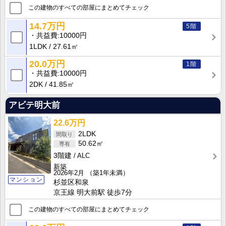
この建物のすべての部屋にまとめてチェック
14.7万円
5階
共益費
10000円
1LDK
27.61㎡
20.0万円
1階
共益費
10000円
2DK
41.85㎡
アビテ明大前
22.6万円
2LDK
50.62㎡
3階建
ALC
新築
2026年2月
（築1年未満）
マンション
杉並区和泉
京王線 明大前駅 徒歩7分
この建物のすべての部屋にまとめてチェック