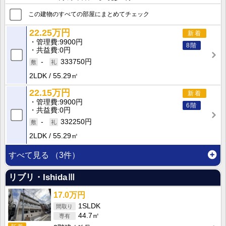
この建物のすべての部屋にまとめてチェック
22.25万円
新着
管理費
9900円
8階
共益費
0円
-
333750円
2LDK
55.29㎡
22.15万円
新着
管理費
9900円
6階
共益費
0円
-
332250円
2LDK
55.29㎡
すべて見る
（3件）
リブリ・IshidaⅢ
17.0万円
1SLDK
44.7㎡