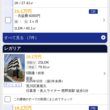
1K
27.41㎡
15.1万円
2階
共益費
6000円
-
1ヶ月
1LDK
40.1㎡
すべて見る
（7件）
レガリア
19.2万円
2SLDK
79.61㎡
5階建
鉄骨
新築
2025年10月
（築1年未満）
マンション
荒川区東尾久
日暮里・舎人ライナー 熊野前駅 徒歩1分
この建物のすべての部屋にまとめてチェック
19.2万円
2階