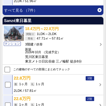
2LDK
51.96㎡
すべて見る
（7件）
Sanzé東日暮里
18.4万円～22.8万円
1LDK～2LDK
47.71㎡～57.81㎡
マンション
3階建
鉄骨
新築
2026年10月
（完成予定）
荒川区東日暮里
東京メトロ日比谷線 三ノ輪駅 徒歩8分
この建物のすべての部屋にまとめてチェック
22.8万円
3階
1ヶ月
1ヶ月
2LDK
57.81㎡
22.6万円
2階
1ヶ月
1ヶ月