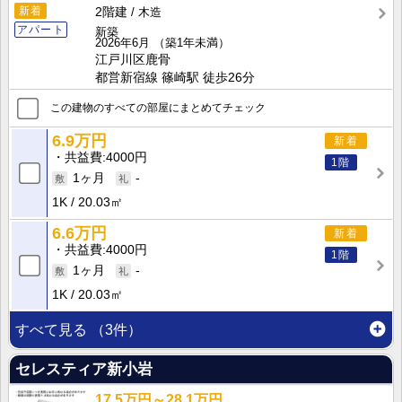
新着
2階建
木造
アパート
新築
2026年6月
（築1年未満）
江戸川区鹿骨
都営新宿線 篠崎駅 徒歩26分
この建物のすべての部屋にまとめてチェック
6.9万円
新着
共益費
4000円
1階
1ヶ月
-
1K
20.03㎡
6.6万円
新着
共益費
4000円
1階
1ヶ月
-
1K
20.03㎡
すべて見る
（3件）
セレスティア新小岩
17.5万円～28.1万円