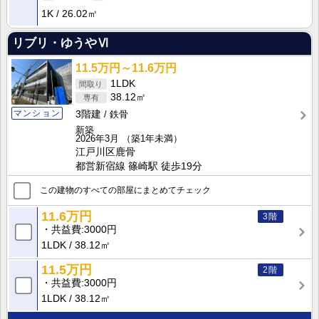
1K
26.02㎡
リブリ・ゆうやⅥ
11.5万円～11.6万円
1LDK
38.12㎡
マンション
3階建
鉄骨
新築
2026年3月
（築1年未満）
江戸川区鹿骨
都営新宿線 篠崎駅 徒歩19分
この建物のすべての部屋にまとめてチェック
11.6万円
3階
共益費
3000円
1LDK
38.12㎡
11.5万円
2階
共益費
3000円
1LDK
38.12㎡