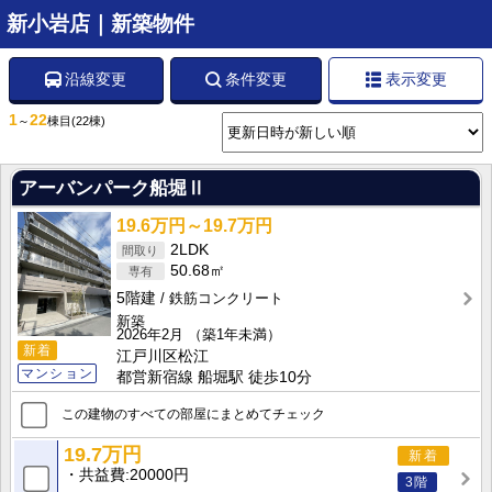
新小岩店｜新築物件
沿線変更
条件変更
表示変更
1
22
～
棟目
(22棟)
アーバンパーク船堀Ⅱ
19.6万円～19.7万円
2LDK
50.68㎡
5階建
鉄筋コンクリート
新築
2026年2月
（築1年未満）
新着
江戸川区松江
マンション
都営新宿線 船堀駅 徒歩10分
この建物のすべての部屋にまとめてチェック
19.7万円
新着
共益費
20000円
3階