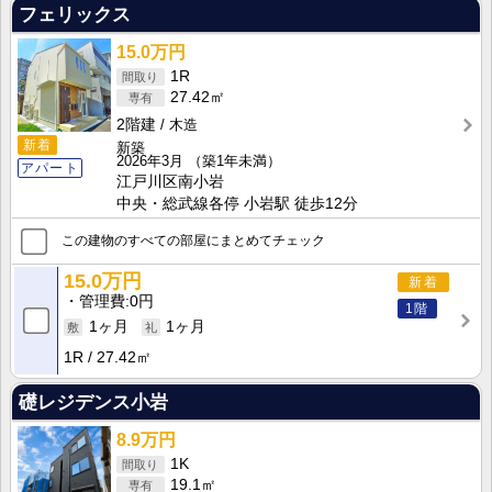
フェリックス
15.0万円
1R
27.42㎡
2階建
木造
新着
新築
2026年3月
（築1年未満）
アパート
江戸川区南小岩
中央・総武線各停 小岩駅 徒歩12分
この建物のすべての部屋にまとめてチェック
15.0万円
新着
管理費
0円
1階
1ヶ月
1ヶ月
1R
27.42㎡
礎レジデンス小岩
8.9万円
1K
19.1㎡