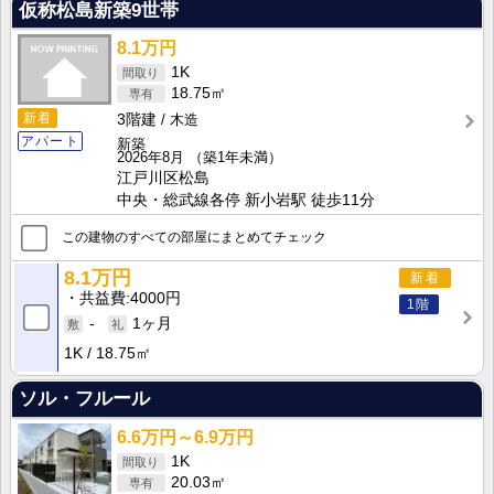
仮称松島新築9世帯
8.1万円
1K
18.75㎡
新着
3階建
木造
アパート
新築
2026年8月
（築1年未満）
江戸川区松島
中央・総武線各停 新小岩駅 徒歩11分
この建物のすべての部屋にまとめてチェック
8.1万円
新着
共益費
4000円
1階
-
1ヶ月
1K
18.75㎡
ソル・フルール
6.6万円～6.9万円
1K
20.03㎡