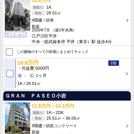
10.8万円
1K
28.01㎡
4階建
鉄骨
新築
2026年7月
（築1年未満）
マンション
江戸川区平井
中央・総武線各停 平井（東京）駅 徒歩4分
この建物のすべての部屋にまとめてチェック
10.8万円
3階
共益費
5000円
-
1ヶ月
1K
28.01㎡
ＧＲＡＮ ＰＡＳＥＯ小岩
11.8万円～15.3万円
1K～2DK
25.61㎡～36.06㎡
9階建
鉄筋コンクリート
新築