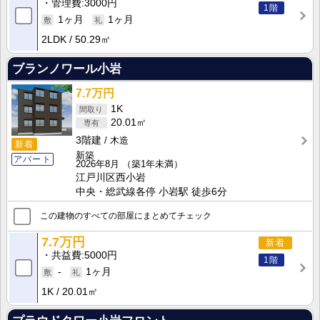
管理費
3000円
1階
1ヶ月
1ヶ月
2LDK
50.29㎡
ブランノワール小岩
7.7万円
1K
20.01㎡
3階建
木造
新着
新築
アパート
2026年8月
（築1年未満）
江戸川区西小岩
中央・総武線各停 小岩駅 徒歩6分
この建物のすべての部屋にまとめてチェック
7.7万円
新着
共益費
5000円
1階
-
1ヶ月
1K
20.01㎡