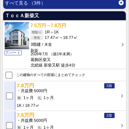
すべて見る
（3件）
ＴｏｃＡ新柴又
7.5万円～7.8万円
1R～1K
17.47㎡～18.77㎡
3階建
木造
新築
アパート
2026年7月
（築1年未満）
葛飾区柴又
北総線 新柴又駅 徒歩4分
この建物のすべての部屋にまとめてチェック
7.8万円
3階
共益費
5000円
1ヶ月
1ヶ月
1K
18.77㎡
7.5万円
3階
共益費
5000円
1ヶ月
1ヶ月