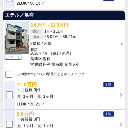
2LDK
58.13㎡
エテルノ亀有
8.6万円～11.0万円
1K～1LDK
26.02㎡～36.21㎡
3階建
木造
新築
2026年7月
（築1年未満）
アパート
葛飾区亀有
常磐線各停 亀有駅 徒歩6分
この建物のすべての部屋にまとめてチェック
11.0万円
3階
共益費
0円
1ヶ月
1ヶ月
1LDK
36.21㎡
8.6万円
1階
共益費
0円
1ヶ月
1ヶ月