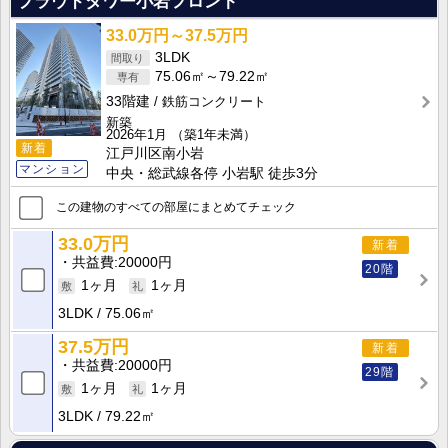
プラウドタワー小岩フロント
33.0万円～37.5万円
3LDK
75.06㎡～79.22㎡
33階建
鉄筋コンクリート
新築
2026年1月
（築1年未満）
新着
江戸川区南小岩
マンション
中央・総武線各停 小岩駅 徒歩3分
この建物のすべての部屋にまとめてチェック
33.0万円
新着
共益費
20000円
20階
1ヶ月
1ヶ月
3LDK
75.06㎡
37.5万円
新着
共益費
20000円
29階
1ヶ月
1ヶ月
3LDK
79.22㎡