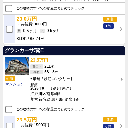
この建物のすべての部屋にまとめてチェック
23.0万円
新着
共益費
9000円
1階
0.5ヶ月
0.5ヶ月
3LDK
65.74㎡
グランカーサ瑞江
23.5万円
2LDK
58.13㎡
新着
6階建
鉄筋コンクリート
マンション
新築
2025年9月
（築1年未満）
江戸川区南篠崎町
都営新宿線 瑞江駅 徒歩8分
この建物のすべての部屋にまとめてチェック
23.5万円
新着
共益費
15000円
6階