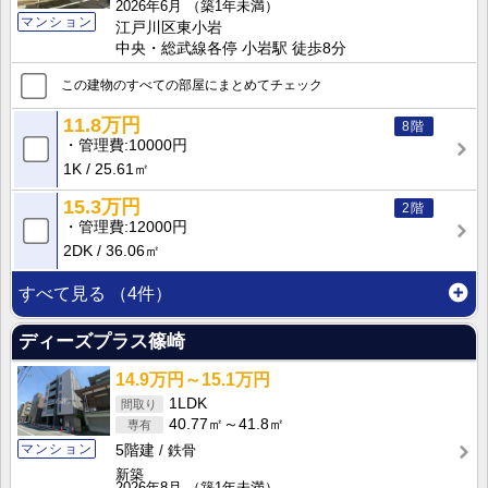
2026年6月
（築1年未満）
マンション
江戸川区東小岩
中央・総武線各停 小岩駅 徒歩8分
この建物のすべての部屋にまとめてチェック
11.8万円
8階
管理費
10000円
1K
25.61㎡
15.3万円
2階
管理費
12000円
2DK
36.06㎡
すべて見る
（4件）
ディーズプラス篠崎
14.9万円～15.1万円
1LDK
40.77㎡～41.8㎡
マンション
5階建
鉄骨
新築
2026年8月
（築1年未満）