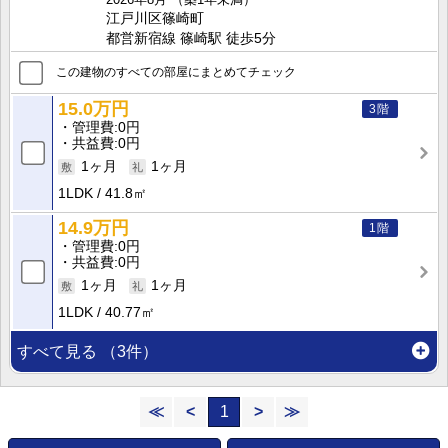
江戸川区篠崎町
都営新宿線 篠崎駅 徒歩5分
この建物のすべての部屋にまとめてチェック
15.0万円
3階
管理費
0円
共益費
0円
1ヶ月
1ヶ月
1LDK
41.8㎡
14.9万円
1階
管理費
0円
共益費
0円
1ヶ月
1ヶ月
1LDK
40.77㎡
すべて見る
（3件）
≪
<
1
>
≫