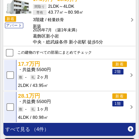
2LDK～4LDK
43.77㎡～80.98㎡
新着
3階建
軽量鉄骨
アパート
新築
2026年7月
（築1年未満）
葛飾区新小岩
中央・総武線各停 新小岩駅 徒歩5分
この建物のすべての部屋にまとめてチェック
17.7万円
新着
共益費
5500円
2階
-
2ヶ月
2LDK
43.95㎡
28.1万円
新着
共益費
5500円
1階
-
1ヶ月
4LDK
80.98㎡
すべて見る
（4件）