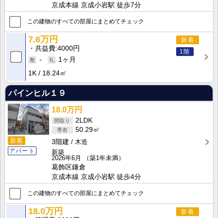
京成本線 京成小岩駅 徒歩7分
この建物のすべての部屋にまとめてチェック
7.6万円
新着
共益費
4000円
1階
-
1ヶ月
1K
18.24㎡
パインヒル１９
18.0万円
2LDK
50.29㎡
新着
3階建
木造
アパート
新築
2026年6月
（築1年未満）
葛飾区鎌倉
京成本線 京成小岩駅 徒歩4分
この建物のすべての部屋にまとめてチェック
18.0万円
新着