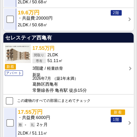
2LDK
50.68㎡
19.6万円
2階
共益費
20000円
2LDK
50.68㎡
セレスティア西亀有
17.55万円
2LDK
51.11㎡
新着
3階建
軽量鉄骨
アパート
新築
2026年7月
（築1年未満）
葛飾区西亀有
常磐線各停 亀有駅 徒歩15分
この建物のすべての部屋にまとめてチェック
17.55万円
新着
共益費
6000円
1階
-
2ヶ月
2LDK
51.11㎡