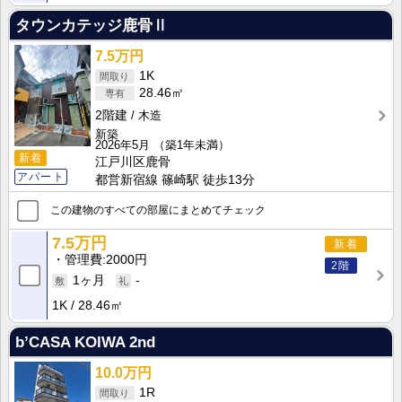
タウンカテッジ鹿骨Ⅱ
7.5万円
1K
28.46㎡
2階建
木造
新築
2026年5月
（築1年未満）
新着
江戸川区鹿骨
アパート
都営新宿線 篠崎駅 徒歩13分
この建物のすべての部屋にまとめてチェック
7.5万円
新着
管理費
2000円
2階
1ヶ月
-
1K
28.46㎡
b’CASA KOIWA 2nd
10.0万円
1R