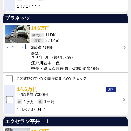
1R
17.47㎡
プラネッツ
14.6万円
1LDK
37.04㎡
マンション
3階建
鉄骨
新築
2026年1月
（築1年未満）
江戸川区本一色
中央・総武線各停 新小岩駅 徒歩16分
この建物のすべての部屋にまとめてチェック
14.6万円
3階
管理費
7000円
1ヶ月
1ヶ月
1LDK
37.04㎡
エクセラン平井 Ⅰ