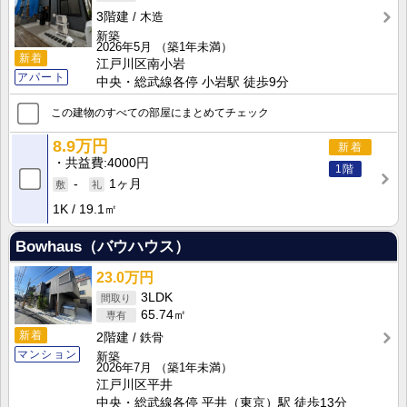
3階建
木造
新築
2026年5月
（築1年未満）
新着
江戸川区南小岩
アパート
中央・総武線各停 小岩駅 徒歩9分
この建物のすべての部屋にまとめてチェック
8.9万円
新着
共益費
4000円
1階
-
1ヶ月
1K
19.1㎡
Bowhaus（バウハウス）
23.0万円
3LDK
65.74㎡
新着
2階建
鉄骨
マンション
新築
2026年7月
（築1年未満）
江戸川区平井
中央・総武線各停 平井（東京）駅 徒歩13分