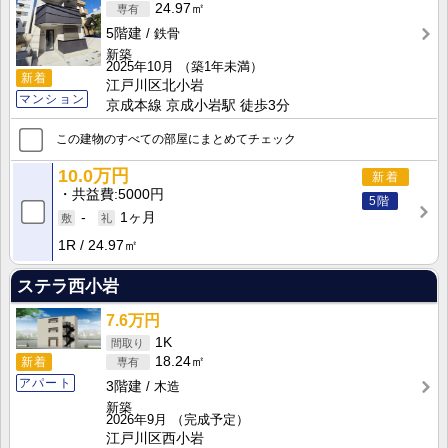
24.97㎡
5階建
鉄骨
新築
2025年10月
（築1年未満）
新着
江戸川区北小岩
マンション
京成本線 京成小岩駅 徒歩3分
この建物のすべての部屋にまとめてチェック
10.0万円
新着
共益費
5000円
5階
-
1ヶ月
1R
24.97㎡
ステラ西小岩
7.6万円
1K
18.24㎡
新着
アパート
3階建
木造
新築
2026年9月
（完成予定）
江戸川区西小岩