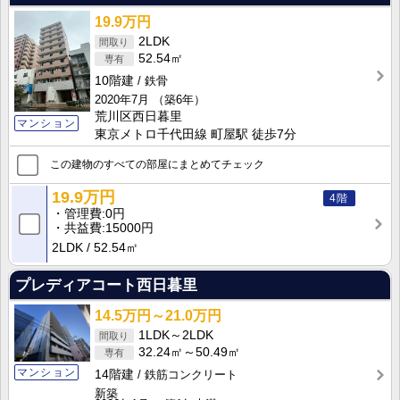
19.9万円
2LDK
52.54㎡
10階建
鉄骨
2020年7月
（築6年）
荒川区西日暮里
マンション
東京メトロ千代田線 町屋駅 徒歩7分
この建物のすべての部屋にまとめてチェック
19.9万円
4階
管理費
0円
共益費
15000円
2LDK
52.54㎡
プレディアコート西日暮里
14.5万円～21.0万円
1LDK～2LDK
32.24㎡～50.49㎡
マンション
14階建
鉄筋コンクリート
新築