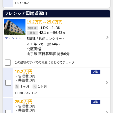
1K
18㎡
フレンシア田端道灌山
19.2万円～25.0万円
1LDK～2LDK
42.1㎡～56.43㎡
マンション
5階建
鉄筋コンクリート
2011年12月
（築14年）
北区田端
山手線 西日暮里駅 徒歩6分
この建物のすべての部屋にまとめてチェック
19.2万円
2階
管理費
0円
共益費
0円
1ヶ月
1ヶ月
1LDK
42.1㎡
25.0万円
3階
管理費
0円
共益費
0円