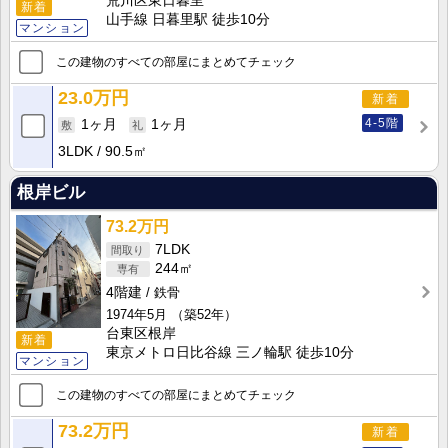
荒川区東日暮里
新着
山手線 日暮里駅 徒歩10分
マンション
この建物のすべての部屋にまとめてチェック
23.0万円
新着
4-5階
1ヶ月
1ヶ月
3LDK
90.5㎡
根岸ビル
73.2万円
7LDK
244㎡
4階建
鉄骨
1974年5月
（築52年）
台東区根岸
新着
東京メトロ日比谷線 三ノ輪駅 徒歩10分
マンション
この建物のすべての部屋にまとめてチェック
73.2万円
新着