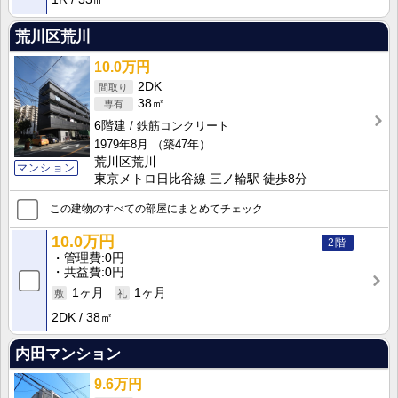
荒川区荒川
10.0万円
2DK
38㎡
6階建
鉄筋コンクリート
1979年8月
（築47年）
荒川区荒川
マンション
東京メトロ日比谷線 三ノ輪駅 徒歩8分
この建物のすべての部屋にまとめてチェック
10.0万円
2階
管理費
0円
共益費
0円
1ヶ月
1ヶ月
2DK
38㎡
内田マンション
9.6万円