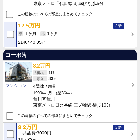
東京メトロ千代田線 町屋駅 徒歩5分
この建物のすべての部屋にまとめてチェック
12.5万円
3階
1ヶ月
1ヶ月
2DK
40.05㎡
コーポ茜
8.2万円
1R
33㎡
マンション
4階建
鉄骨
1990年1月
（築36年）
荒川区荒川
東京メトロ日比谷線 三ノ輪駅 徒歩10分
この建物のすべての部屋にまとめてチェック
8.2万円
2階
共益費
3000円
1R
33㎡