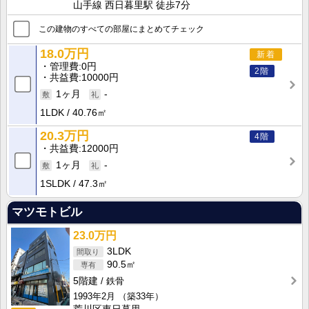
山手線 西日暮里駅 徒歩7分
この建物のすべての部屋にまとめてチェック
18.0万円
新着
管理費
0円
2階
共益費
10000円
1ヶ月
-
1LDK
40.76㎡
20.3万円
4階
共益費
12000円
1ヶ月
-
1SLDK
47.3㎡
マツモトビル
23.0万円
3LDK
90.5㎡
5階建
鉄骨
1993年2月
（築33年）