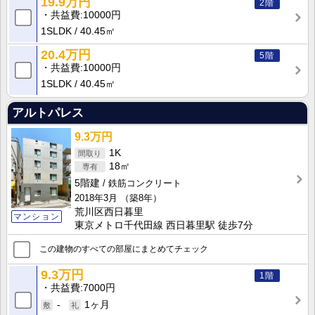
19.9万円
2階
共益費
10000円
1SLDK
40.45㎡
20.4万円
5階
共益費
10000円
1SLDK
40.45㎡
アルトパレス
9.3万円
1K
18㎡
5階建
鉄筋コンクリート
2018年3月
（築8年）
荒川区西日暮里
マンション
東京メトロ千代田線 西日暮里駅 徒歩7分
この建物のすべての部屋にまとめてチェック
9.3万円
1階
共益費
7000円
-
1ヶ月