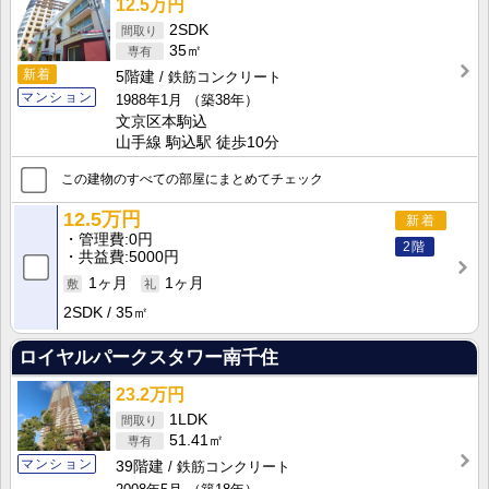
12.5万円
2SDK
35㎡
新着
5階建
鉄筋コンクリート
マンション
1988年1月
（築38年）
文京区本駒込
山手線 駒込駅 徒歩10分
この建物のすべての部屋にまとめてチェック
12.5万円
新着
管理費
0円
2階
共益費
5000円
1ヶ月
1ヶ月
2SDK
35㎡
ロイヤルパークスタワー南千住
23.2万円
1LDK
51.41㎡
マンション
39階建
鉄筋コンクリート