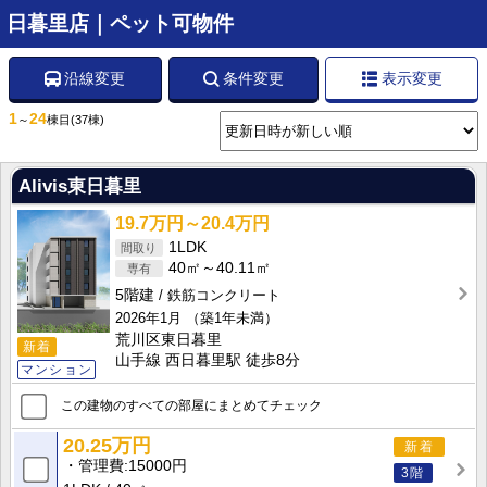
日暮里店｜ペット可物件
沿線変更
条件変更
表示変更
1
24
～
棟目
(37棟)
Alivis東日暮里
19.7万円～20.4万円
1LDK
40㎡～40.11㎡
5階建
鉄筋コンクリート
2026年1月
（築1年未満）
荒川区東日暮里
新着
山手線 西日暮里駅 徒歩8分
マンション
この建物のすべての部屋にまとめてチェック
20.25万円
新着
管理費
15000円
3階