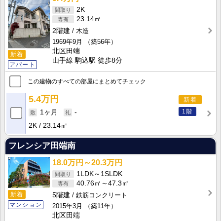
2K
23.14㎡
2階建
木造
1969年9月
（築56年）
北区田端
新着
山手線 駒込駅 徒歩8分
アパート
この建物のすべての部屋にまとめてチェック
5.4万円
新着
1階
1ヶ月
-
2K
23.14㎡
フレンシア田端南
18.0万円～20.3万円
1LDK～1SLDK
40.76㎡～47.3㎡
新着
5階建
鉄筋コンクリート
マンション
2015年3月
（築11年）
北区田端