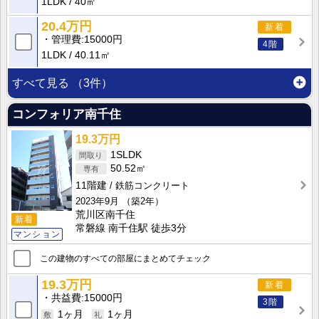
1LDK
40㎡
20.4万円
新着
管理費
15000円
4階
1LDK
40.11㎡
すべて見る
（3件）
コンフォリア南千住
19.3万円
1SLDK
50.52㎡
11階建
鉄筋コンクリート
2023年9月
（築2年）
荒川区南千住
新着
常磐線 南千住駅 徒歩3分
マンション
この建物のすべての部屋にまとめてチェック
19.3万円
新着
共益費
15000円
3階
1ヶ月
1ヶ月