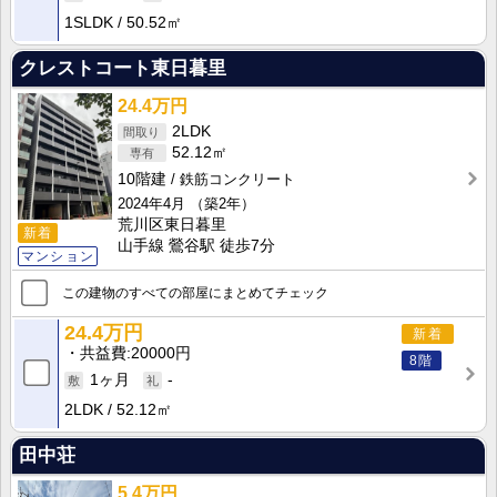
1SLDK
50.52㎡
クレストコート東日暮里
24.4万円
2LDK
52.12㎡
10階建
鉄筋コンクリート
2024年4月
（築2年）
荒川区東日暮里
新着
山手線 鶯谷駅 徒歩7分
マンション
この建物のすべての部屋にまとめてチェック
24.4万円
新着
共益費
20000円
8階
1ヶ月
-
2LDK
52.12㎡
田中荘
5.4万円