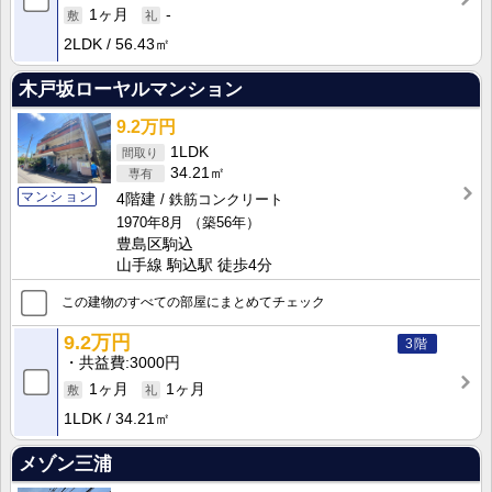
1ヶ月
-
2LDK
56.43㎡
木戸坂ローヤルマンション
9.2万円
1LDK
34.21㎡
マンション
4階建
鉄筋コンクリート
1970年8月
（築56年）
豊島区駒込
山手線 駒込駅 徒歩4分
この建物のすべての部屋にまとめてチェック
9.2万円
3階
共益費
3000円
1ヶ月
1ヶ月
1LDK
34.21㎡
メゾン三浦