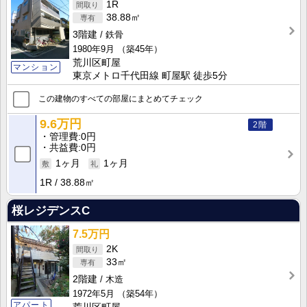
1R
38.88㎡
3階建
鉄骨
1980年9月
（築45年）
荒川区町屋
マンション
東京メトロ千代田線 町屋駅 徒歩5分
この建物のすべての部屋にまとめてチェック
9.6万円
2階
管理費
0円
共益費
0円
1ヶ月
1ヶ月
1R
38.88㎡
桜レジデンスC
7.5万円
2K
33㎡
2階建
木造
1972年5月
（築54年）
アパート