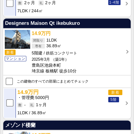
1-4階
2ヶ月
2ヶ月
7LDK
244㎡
Designers Maison Qt ikebukuro
14.9万円
1LDK
36.89㎡
新着
5階建
鉄筋コンクリート
マンション
2025年3月
（築1年）
豊島区池袋本町
埼京線 板橋駅 徒歩10分
この建物のすべての部屋にまとめてチェック
14.9万円
新着
管理費
5000円
5階
-
1ヶ月
1LDK
36.89㎡
メゾンド楼蘭