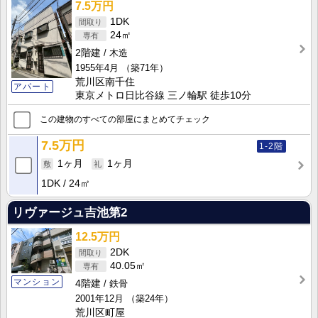
7.5万円
1DK
24㎡
2階建
木造
1955年4月
（築71年）
荒川区南千住
アパート
東京メトロ日比谷線 三ノ輪駅 徒歩10分
この建物のすべての部屋にまとめてチェック
7.5万円
1-2階
1ヶ月
1ヶ月
1DK
24㎡
リヴァージュ吉池第2
12.5万円
2DK
40.05㎡
マンション
4階建
鉄骨
2001年12月
（築24年）
荒川区町屋