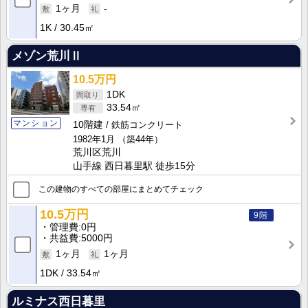
1ヶ月
-
1K
30.45㎡
メゾン荒川Ⅱ
10.5万円
1DK
33.54㎡
マンション
10階建
鉄筋コンクリート
1982年1月
（築44年）
荒川区荒川
山手線 西日暮里駅 徒歩15分
この建物のすべての部屋にまとめてチェック
10.5万円
9階
管理費
0円
共益費
5000円
1ヶ月
1ヶ月
1DK
33.54㎡
ルミナス西日暮里