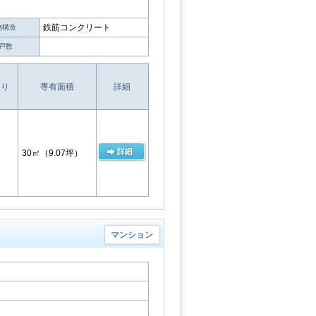
鉄筋コンクリート
物構造
戸数
取り
専有面積
詳細
30㎡
（9.07坪）
マンション