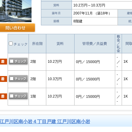
10.2万円～10.3万円
賃料
2007年11月 （築18年）
築年月
建
8階建
規模
総
敷
金
所在階
賃料
管理費／共益費
／
間
チェック
礼
金
-
2階
10.2万円
1K
0円
／ 15000円
／
-
-
2階
10.3万円
1K
0円
／ 15000円
／
-
-
1階
10.2万円
1K
0円
／ 15000円
／
-
江戸川区南小岩４丁目戸建 江戸川区南小岩