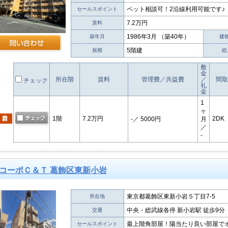
ペット相談可！2沿線利用可能です♪
セールスポイント
7.2万円
賃料
1986年3月 （築40年）
築年月
建
5階建
規模
総
敷
金
所在階
賃料
管理費／共益費
／
間取
チェック
礼
金
1
ヶ
1階
7.2万円
2DK
-
／ 5000円
月
／
-
コーポＣ＆Ｔ 葛飾区東新小岩
東京都葛飾区東新小岩５丁目7-5
所在地
中央・総武線各停 新小岩駅 徒歩9分
交通
最上階角部屋！陽当たり良い部屋で
セールスポイント