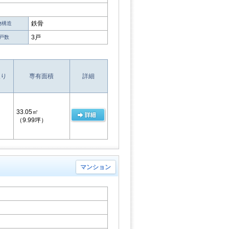
鉄骨
物構造
3戸
戸数
取り
専有面積
詳細
33.05㎡
（9.99坪）
マンション