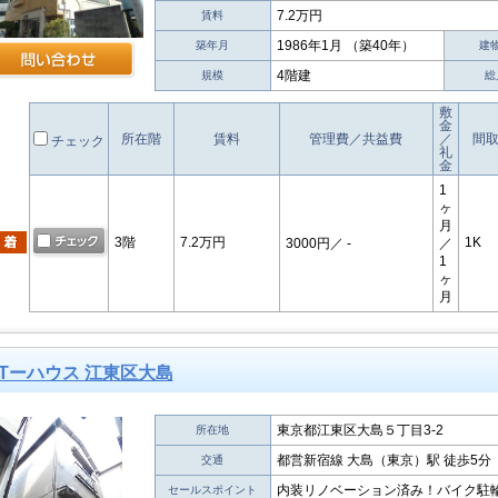
7.2万円
賃料
1986年1月 （築40年）
築年月
建
4階建
規模
総
敷
金
所在階
賃料
管理費／共益費
／
間
チェック
礼
金
1
ヶ
月
3階
7.2万円
1K
3000円
／ -
／
1
ヶ
月
Tーハウス 江東区大島
東京都江東区大島５丁目3-2
所在地
都営新宿線 大島（東京）駅 徒歩5分
交通
内装リノベーション済み！バイク駐
セールスポイント