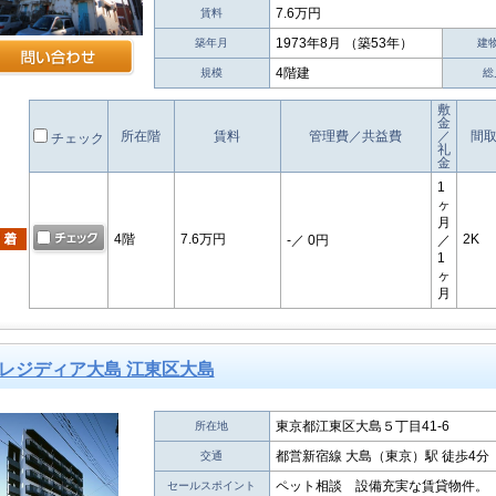
7.6万円
賃料
1973年8月 （築53年）
築年月
建
4階建
規模
総
敷
金
所在階
賃料
管理費／共益費
／
間
チェック
礼
金
1
ヶ
月
4階
7.6万円
2K
-
／ 0円
／
1
ヶ
月
レジディア大島 江東区大島
東京都江東区大島５丁目41-6
所在地
都営新宿線 大島（東京）駅 徒歩4分
交通
ペット相談 設備充実な賃貸物件。
セールスポイント