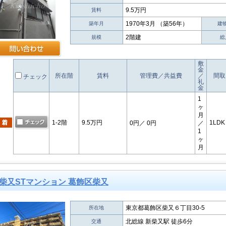
9.5万円
賃料
1970年3月 （築56年）
築年月
建
2階建
規模
総
敷
金
所在階
賃料
管理費／共益費
／
間取
チェック
礼
金
1
ヶ
月
1-2階
9.5万円
1LDK
0円
／ 0円
／
1
ヶ
月
柴又STマンション 葛飾区柴又
東京都葛飾区柴又６丁目30-5
所在地
北総線 新柴又駅 徒歩6分
交通