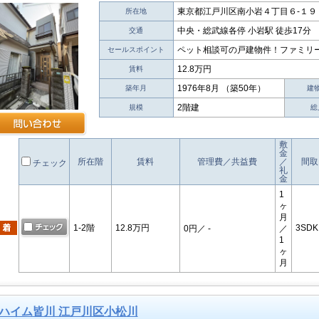
東京都江戸川区南小岩４丁目６-１９
所在地
中央・総武線各停 小岩駅 徒歩17分
交通
ペット相談可の戸建物件！ファミリ
セールスポイント
12.8万円
賃料
1976年8月 （築50年）
築年月
建
2階建
規模
総
敷
金
所在階
賃料
管理費／共益費
／
間取
チェック
礼
金
1
ヶ
月
1-2階
12.8万円
3SDK
0円
／ -
／
1
ヶ
月
ハイム皆川 江戸川区小松川