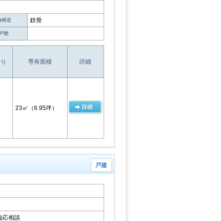
鉄骨
物構造
戸数
取り
専有面積
詳細
23㎡
（6.95坪）
戸建
輪応相談