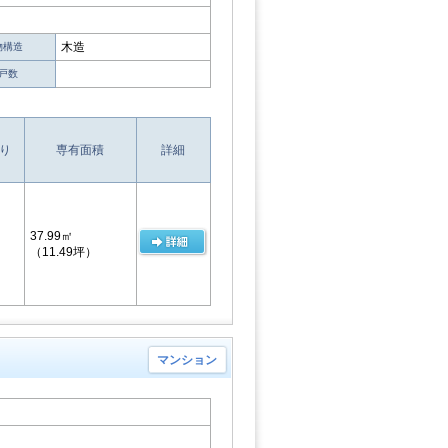
木造
物構造
戸数
り
専有面積
詳細
37.99㎡
（11.49坪）
マンション