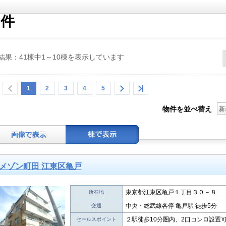
物件
結果：41棟中1～10棟を表示しています
1
2
3
4
5
物件を並べ替え
新
メゾン町田 江東区亀戸
東京都江東区亀戸１丁目３０－８
所在地
中央・総武線各停 亀戸駅 徒歩5分
交通
２駅徒歩10分圏内、2口コンロ設置
セールスポイント