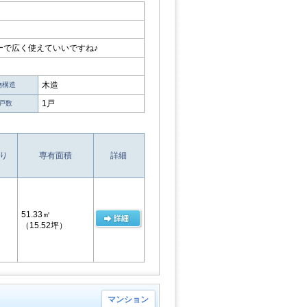
ーで広く使えていいですね♪
木造
物構造
1戸
戸数
り
専有面積
詳細
51.33㎡
（15.52坪）
マンション