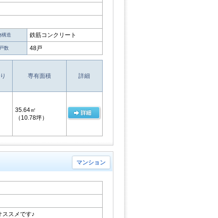
鉄筋コンクリート
物構造
48戸
戸数
り
専有面積
詳細
35.64㎡
（10.78坪）
マンション
オススメです♪