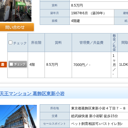
8.5万円
賃料
1987年6月 （築39年）
築年月
建
4階建
規模
総
敷
金
所在階
賃料
管理費／共益費
／
間
チェック
礼
金
1
ヶ
4階
8.5万円
1LDK
7000円
／ -
月
／
-
天王マンション 葛飾区東新小岩
東京都葛飾区東新小岩４丁目７－８
所在地
総武線快速 新小岩駅 徒歩15分
交通
ペット飼育相談可♪バストイレ別♪
セールスポイント