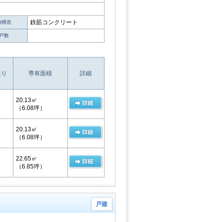
鉄筋コンクリート
物構造
戸数
取り
専有面積
詳細
20.13㎡
（6.08坪）
20.13㎡
（6.08坪）
22.65㎡
（6.85坪）
戸建