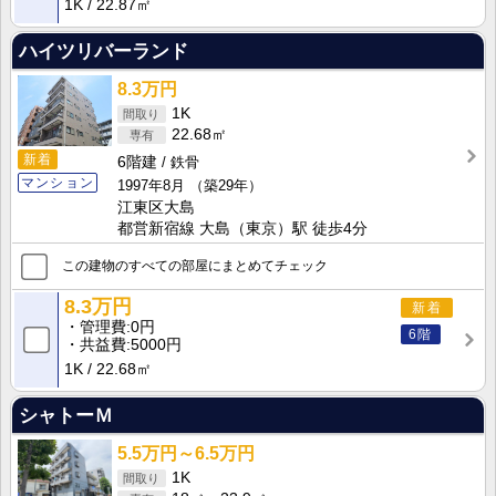
1K
22.87㎡
ハイツリバーランド
8.3万円
1K
22.68㎡
新着
6階建
鉄骨
マンション
1997年8月
（築29年）
江東区大島
都営新宿線 大島（東京）駅 徒歩4分
この建物のすべての部屋にまとめてチェック
8.3万円
新着
管理費
0円
6階
共益費
5000円
1K
22.68㎡
シャトーＭ
5.5万円～6.5万円
1K