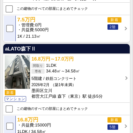
この建物のすべての部屋にまとめてチェック
7.5万円
新着
管理費
0円
2階
共益費
5000円
1K
21.13㎡
aLATO森下Ⅱ
16.8万円～17.0万円
1LDK
34.48㎡～34.58㎡
5階建
鉄筋コンクリート
2026年2月
（築1年未満）
墨田区立川
新着
都営大江戸線 森下（東京）駅 徒歩5分
マンション
この建物のすべての部屋にまとめてチェック
16.8万円
新着
共益費
15000円
5階
1LDK
34.58㎡