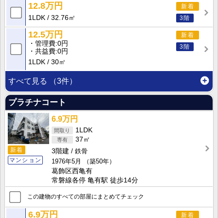
12.8万円
新着
1LDK
32.76㎡
3階
12.5万円
新着
管理費
0円
3階
共益費
0円
1LDK
30㎡
すべて見る
（3件）
プラチナコート
6.9万円
1LDK
37㎡
新着
3階建
鉄骨
マンション
1976年5月
（築50年）
葛飾区西亀有
常磐線各停 亀有駅 徒歩14分
この建物のすべての部屋にまとめてチェック
6.9万円
新着