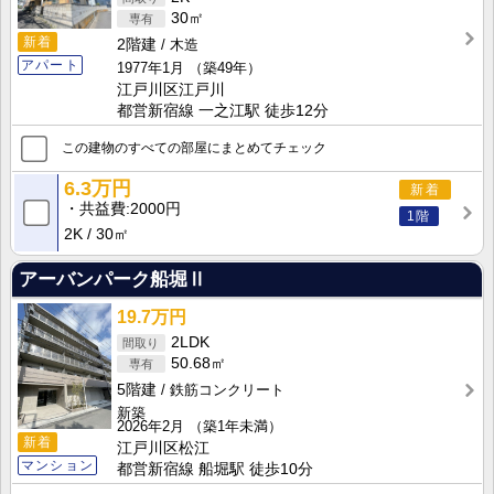
30㎡
新着
2階建
木造
アパート
1977年1月
（築49年）
江戸川区江戸川
都営新宿線 一之江駅 徒歩12分
この建物のすべての部屋にまとめてチェック
6.3万円
新着
共益費
2000円
1階
2K
30㎡
アーバンパーク船堀Ⅱ
19.7万円
2LDK
50.68㎡
5階建
鉄筋コンクリート
新築
2026年2月
（築1年未満）
新着
江戸川区松江
マンション
都営新宿線 船堀駅 徒歩10分