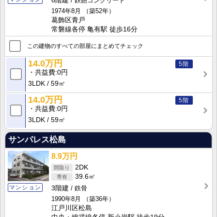
6階建
鉄筋コンクリート
1974年8月
（築52年）
葛飾区青戸
常磐線各停 亀有駅 徒歩16分
この建物のすべての部屋にまとめてチェック
14.0万円
5階
共益費
0円
3LDK
59㎡
14.0万円
5階
共益費
0円
3LDK
59㎡
サンパレス松島
8.9万円
2DK
39.6㎡
マンション
3階建
鉄骨
1990年8月
（築36年）
江戸川区松島