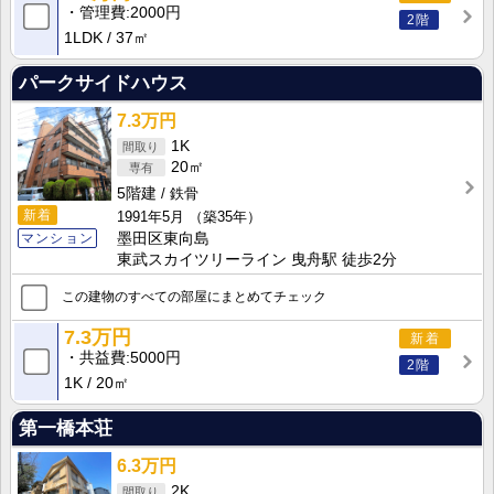
管理費
2000円
2階
1LDK
37㎡
パークサイドハウス
7.3万円
1K
20㎡
5階建
鉄骨
新着
1991年5月
（築35年）
マンション
墨田区東向島
東武スカイツリーライン 曳舟駅 徒歩2分
この建物のすべての部屋にまとめてチェック
7.3万円
新着
共益費
5000円
2階
1K
20㎡
第一橋本荘
6.3万円
2K