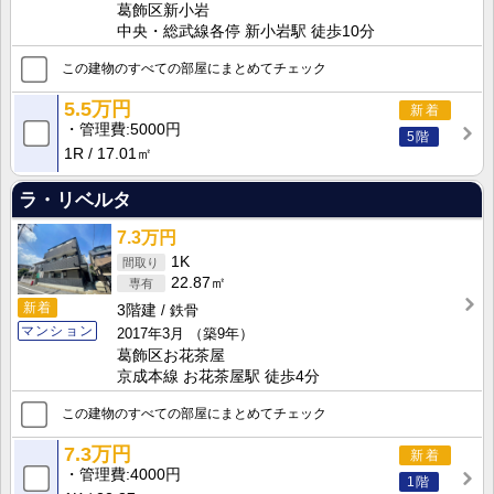
葛飾区新小岩
中央・総武線各停 新小岩駅 徒歩10分
この建物のすべての部屋にまとめてチェック
5.5万円
新着
管理費
5000円
5階
1R
17.01㎡
ラ・リベルタ
7.3万円
1K
22.87㎡
新着
3階建
鉄骨
マンション
2017年3月
（築9年）
葛飾区お花茶屋
京成本線 お花茶屋駅 徒歩4分
この建物のすべての部屋にまとめてチェック
7.3万円
新着
管理費
4000円
1階