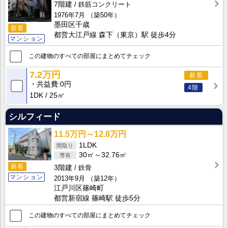
7階建
鉄筋コンクリート
1976年7月
（築50年）
墨田区千歳
新着
都営大江戸線 森下（東京）駅 徒歩4分
マンション
この建物のすべての部屋にまとめてチェック
7.2万円
新着
共益費
0円
4階
1DK
25㎡
シルフィード
11.5万円～12.8万円
1LDK
30㎡～32.76㎡
新着
3階建
鉄骨
マンション
2013年9月
（築12年）
江戸川区篠崎町
都営新宿線 篠崎駅 徒歩5分
この建物のすべての部屋にまとめてチェック