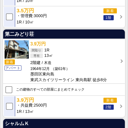
1R
10㎡
3.5万円
新着
管理費
3000円
1階
1R
10㎡
第二みどり荘
3.9万円
1R
13㎡
新着
2階建
木造
アパート
1964年12月
（築61年）
墨田区東向島
東武スカイツリーライン 東向島駅 徒歩8分
この建物のすべての部屋にまとめてチェック
3.9万円
新着
共益費
2500円
2階
1R
13㎡
シャルムＫ