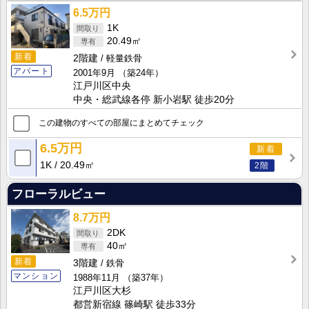
6.5万円
1K
20.49㎡
新着
2階建
軽量鉄骨
アパート
2001年9月
（築24年）
江戸川区中央
中央・総武線各停 新小岩駅 徒歩20分
この建物のすべての部屋にまとめてチェック
6.5万円
新着
1K
20.49㎡
2階
フローラルビュー
8.7万円
2DK
40㎡
新着
3階建
鉄骨
マンション
1988年11月
（築37年）
江戸川区大杉
都営新宿線 篠崎駅 徒歩33分