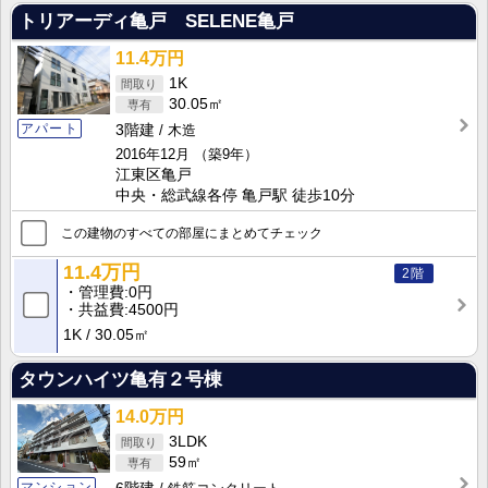
トリアーディ亀戸 SELENE亀戸
11.4万円
1K
30.05㎡
アパート
3階建
木造
2016年12月
（築9年）
江東区亀戸
中央・総武線各停 亀戸駅 徒歩10分
この建物のすべての部屋にまとめてチェック
11.4万円
2階
管理費
0円
共益費
4500円
1K
30.05㎡
タウンハイツ亀有２号棟
14.0万円
3LDK
59㎡
マンション