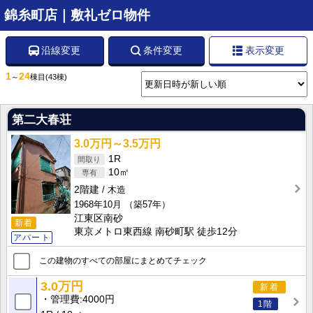
錦糸町店｜敷礼ゼロ物件
沿線変更
条件変更
表示変更
1
24
～
棟目
(43棟)
第二大春荘
3.0万円～3.5万円
1R
10㎡
2階建
木造
1968年10月
（築57年）
江東区南砂
新着
東京メトロ東西線 南砂町駅 徒歩12分
アパート
この建物のすべての部屋にまとめてチェック
3.0万円
新着
管理費
4000円
1階