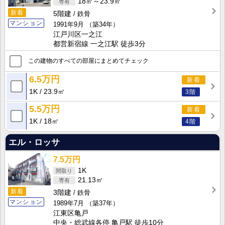
18㎡～23.9㎡
新着
5階建
鉄骨
マンション
1991年9月
（築34年）
江戸川区一之江
都営新宿線 一之江駅 徒歩3分
この建物のすべての部屋にまとめてチェック
6.5万円
新着
1K
23.9㎡
3階
5.5万円
新着
1K
18㎡
4階
エル・ロッサ
7.5万円
1K
21.13㎡
新着
3階建
鉄骨
マンション
1989年7月
（築37年）
江東区亀戸
中央・総武線各停 亀戸駅 徒歩10分