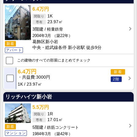
6.4万円
1K
23.97㎡
3階建
軽量鉄骨
2004年3月
（築22年）
葛飾区新小岩
新着
中央・総武線各停 新小岩駅 徒歩9分
アパート
この建物のすべての部屋にまとめてチェック
6.4万円
新着
共益費
3000円
2階
1K
23.97㎡
リッチハイツ新小岩
5.5万円
1R
17.01㎡
新着
5階建
鉄筋コンクリート
マンション
1984年3月
（築42年）