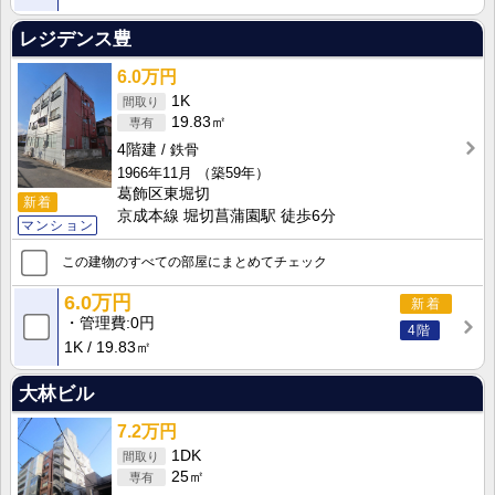
レジデンス豊
6.0万円
1K
19.83㎡
4階建
鉄骨
1966年11月
（築59年）
葛飾区東堀切
新着
京成本線 堀切菖蒲園駅 徒歩6分
マンション
この建物のすべての部屋にまとめてチェック
6.0万円
新着
管理費
0円
4階
1K
19.83㎡
大林ビル
7.2万円
1DK
25㎡