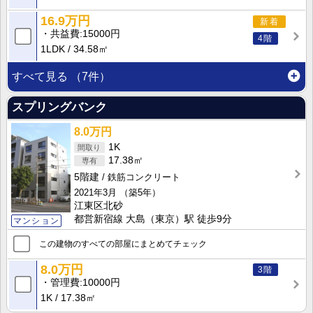
16.9万円
新着
共益費
15000円
4階
1LDK
34.58㎡
すべて見る
（7件）
スプリングバンク
8.0万円
1K
17.38㎡
5階建
鉄筋コンクリート
2021年3月
（築5年）
江東区北砂
都営新宿線 大島（東京）駅 徒歩9分
マンション
この建物のすべての部屋にまとめてチェック
8.0万円
3階
管理費
10000円
1K
17.38㎡