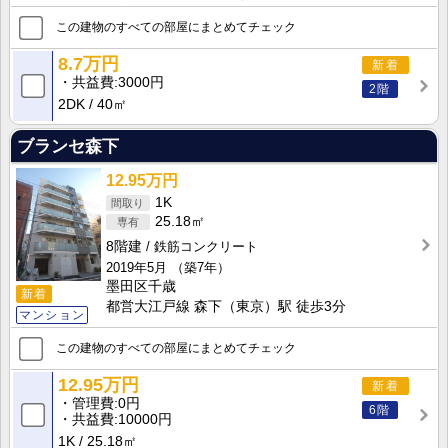
この建物のすべての部屋にまとめてチェック
8.7万円
新着
共益費
3000円
2階
2DK
40㎡
ブランセ森下
12.95万円
1K
25.18㎡
8階建
鉄筋コンクリート
2019年5月
（築7年）
墨田区千歳
新着
都営大江戸線 森下（東京）駅 徒歩3分
マンション
この建物のすべての部屋にまとめてチェック
12.95万円
新着
管理費
0円
6階
共益費
10000円
1K
25.18㎡