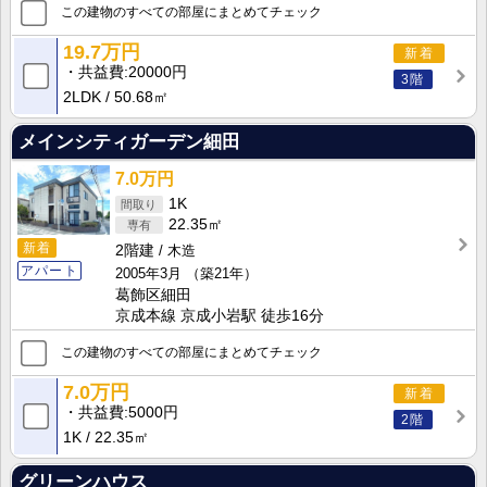
この建物のすべての部屋にまとめてチェック
19.7万円
新着
共益費
20000円
3階
2LDK
50.68㎡
メインシティガーデン細田
7.0万円
1K
22.35㎡
新着
2階建
木造
アパート
2005年3月
（築21年）
葛飾区細田
京成本線 京成小岩駅 徒歩16分
この建物のすべての部屋にまとめてチェック
7.0万円
新着
共益費
5000円
2階
1K
22.35㎡
グリーンハウス