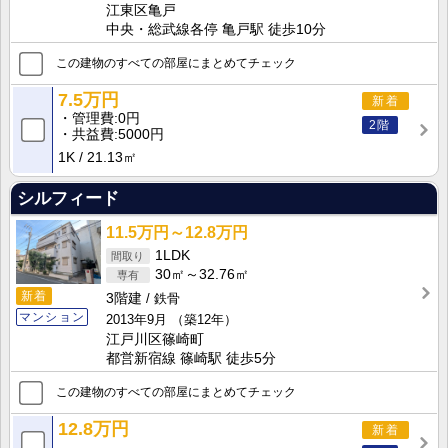
江東区亀戸
中央・総武線各停 亀戸駅 徒歩10分
この建物のすべての部屋にまとめてチェック
7.5万円
新着
管理費
0円
2階
共益費
5000円
1K
21.13㎡
シルフィード
11.5万円～12.8万円
1LDK
30㎡～32.76㎡
新着
3階建
鉄骨
マンション
2013年9月
（築12年）
江戸川区篠崎町
都営新宿線 篠崎駅 徒歩5分
この建物のすべての部屋にまとめてチェック
12.8万円
新着