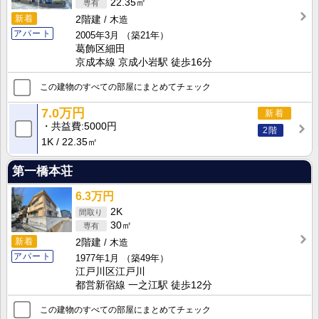
22.35㎡
新着
2階建
木造
アパート
2005年3月
（築21年）
葛飾区細田
京成本線 京成小岩駅 徒歩16分
この建物のすべての部屋にまとめてチェック
7.0万円
新着
共益費
5000円
2階
1K
22.35㎡
第一橋本荘
6.3万円
2K
30㎡
新着
2階建
木造
アパート
1977年1月
（築49年）
江戸川区江戸川
都営新宿線 一之江駅 徒歩12分
この建物のすべての部屋にまとめてチェック