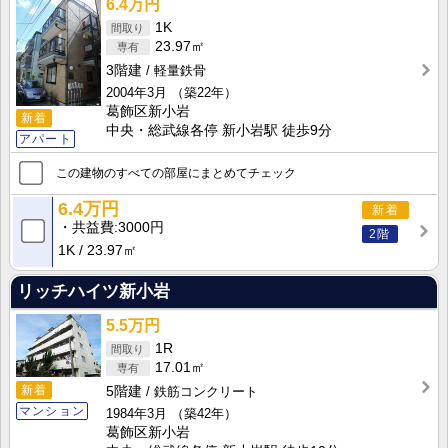
6.4万円
1K
23.97㎡
3階建
軽量鉄骨
2004年3月
（築22年）
葛飾区新小岩
新着
中央・総武線各停 新小岩駅 徒歩9分
アパート
この建物のすべての部屋にまとめてチェック
6.4万円
新着
共益費
3000円
2階
1K
23.97㎡
リッチハイツ新小岩
5.5万円
1R
17.01㎡
新着
5階建
鉄筋コンクリート
マンション
1984年3月
（築42年）
葛飾区新小岩