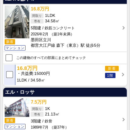
16.8万円
1LDK
34.58㎡
5階建
鉄筋コンクリート
2026年2月
（築1年未満）
墨田区立川
新着
都営大江戸線 森下（東京）駅 徒歩5分
マンション
この建物のすべての部屋にまとめてチェック
16.8万円
新着
共益費
15000円
1階
1LDK
34.58㎡
エル・ロッサ
7.5万円
1K
21.13㎡
新着
3階建
鉄骨
マンション
1989年7月
（築37年）