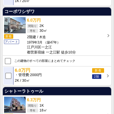
1K
20㎡
コーポワシザワ
6.0万円
2K
30㎡
新着
2階建
木造
アパート
1979年3月
（築47年）
江戸川区一之江
都営新宿線 一之江駅 徒歩10分
この建物のすべての部屋にまとめてチェック
6.0万円
新着
管理費
2000円
2階
2K
30㎡
シャトーラトゥール
6.3万円
1K
18㎡