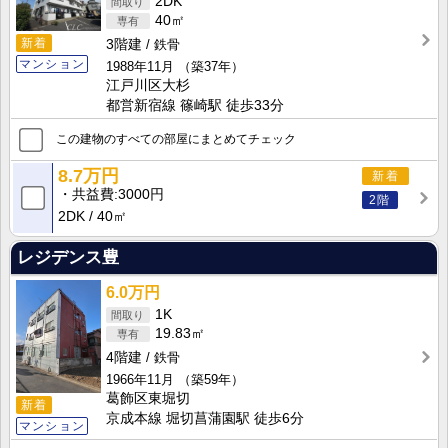
2DK
40㎡
新着
3階建
鉄骨
マンション
1988年11月
（築37年）
江戸川区大杉
都営新宿線 篠崎駅 徒歩33分
この建物のすべての部屋にまとめてチェック
8.7万円
新着
共益費
3000円
2階
2DK
40㎡
レジデンス豊
6.0万円
1K
19.83㎡
4階建
鉄骨
1966年11月
（築59年）
葛飾区東堀切
新着
京成本線 堀切菖蒲園駅 徒歩6分
マンション