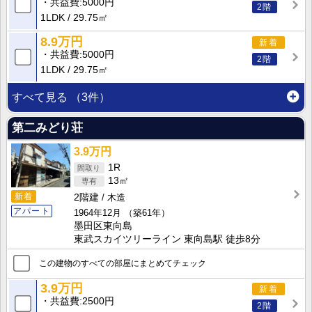
共益費
5000円
2階
1LDK
29.75㎡
8.9万円
新着
共益費
5000円
2階
1LDK
29.75㎡
すべて見る
（3件）
第二みどり荘
3.9万円
1R
13㎡
新着
2階建
木造
アパート
1964年12月
（築61年）
墨田区東向島
東武スカイツリーライン 東向島駅 徒歩8分
この建物のすべての部屋にまとめてチェック
3.9万円
新着
共益費
2500円
2階