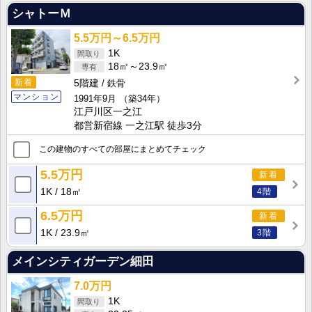
シャトーＭ
5.5万円～6.5万円
1K
18㎡～23.9㎡
新着
5階建
鉄骨
マンション
1991年9月
（築34年）
江戸川区一之江
都営新宿線 一之江駅 徒歩3分
この建物のすべての部屋にまとめてチェック
5.5万円
新着
1K
18㎡
4階
6.5万円
新着
1K
23.9㎡
3階
メインシティガーデン細田
7.0万円
1K