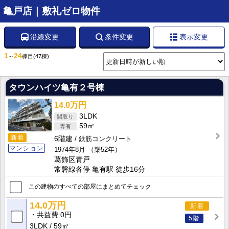
亀戸店｜敷礼ゼロ物件
沿線変更
条件変更
表示変更
1
24
～
棟目
(47棟)
タウンハイツ亀有２号棟
14.0万円
3LDK
59㎡
新着
6階建
鉄筋コンクリート
マンション
1974年8月
（築52年）
葛飾区青戸
常磐線各停 亀有駅 徒歩16分
この建物のすべての部屋にまとめてチェック
14.0万円
新着
共益費
0円
5階
3LDK
59㎡