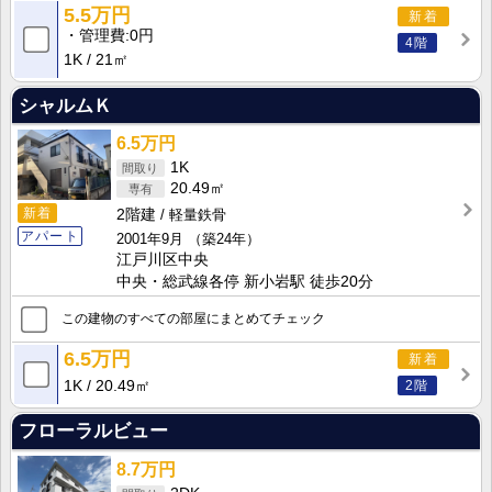
5.5万円
新着
管理費
0円
4階
1K
21㎡
シャルムＫ
6.5万円
1K
20.49㎡
新着
2階建
軽量鉄骨
アパート
2001年9月
（築24年）
江戸川区中央
中央・総武線各停 新小岩駅 徒歩20分
この建物のすべての部屋にまとめてチェック
6.5万円
新着
1K
20.49㎡
2階
フローラルビュー
8.7万円