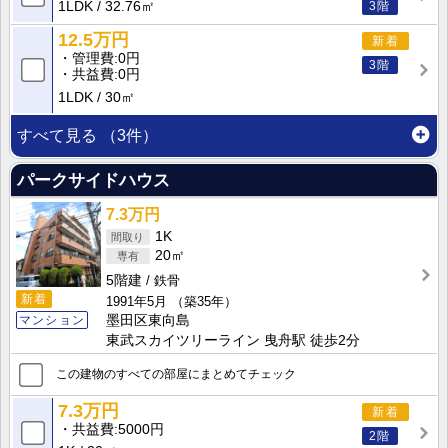
1LDK
32.76㎡
3階
12.5万円
新着
管理費
0円
3階
共益費
0円
1LDK
30㎡
すべて見る
（3件）
パークサイドハウス
7.3万円
1K
20㎡
5階建
鉄骨
新着
1991年5月
（築35年）
マンション
墨田区東向島
東武スカイツリーライン 曳舟駅 徒歩2分
この建物のすべての部屋にまとめてチェック
7.3万円
新着
共益費
5000円
2階