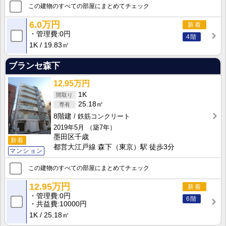
この建物のすべての部屋にまとめてチェック
6.0万円
新着
管理費
0円
4階
1K
19.83㎡
ブランセ森下
12.95万円
1K
25.18㎡
8階建
鉄筋コンクリート
2019年5月
（築7年）
墨田区千歳
新着
都営大江戸線 森下（東京）駅 徒歩3分
マンション
この建物のすべての部屋にまとめてチェック
12.95万円
新着
管理費
0円
6階
共益費
10000円
1K
25.18㎡