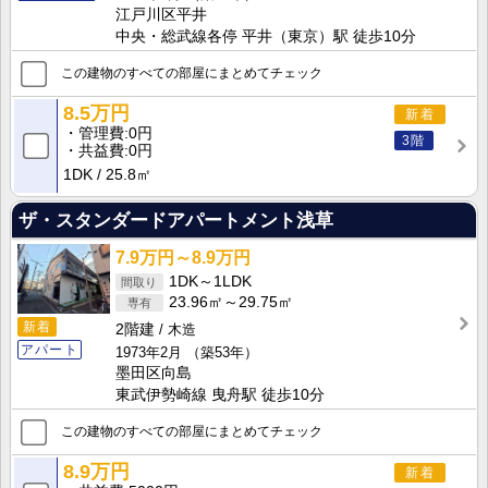
江戸川区平井
中央・総武線各停 平井（東京）駅 徒歩10分
この建物のすべての部屋にまとめてチェック
8.5万円
新着
管理費
0円
3階
共益費
0円
1DK
25.8㎡
ザ・スタンダードアパートメント浅草
7.9万円～8.9万円
1DK～1LDK
23.96㎡～29.75㎡
新着
2階建
木造
アパート
1973年2月
（築53年）
墨田区向島
東武伊勢崎線 曳舟駅 徒歩10分
この建物のすべての部屋にまとめてチェック
8.9万円
新着