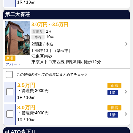
1R
13㎡
第二大春荘
3.0万円～3.5万円
1R
10㎡
2階建
木造
1968年10月
（築57年）
江東区南砂
新着
東京メトロ東西線 南砂町駅 徒歩12分
アパート
この建物のすべての部屋にまとめてチェック
3.5万円
新着
管理費
3000円
1階
1R
10㎡
3.0万円
新着
管理費
4000円
1階
1R
10㎡
aLATO森下Ⅱ