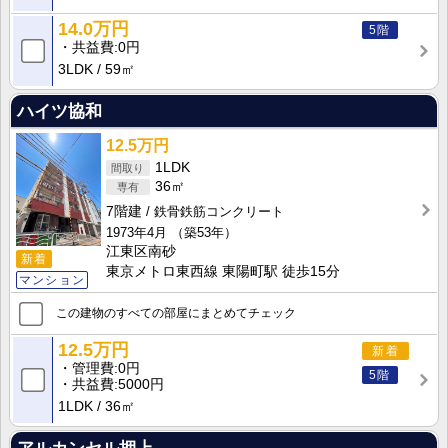
14.0万円
5階
共益費
0円
3LDK
59㎡
ハイツ協和
12.5万円
1LDK
36㎡
7階建
鉄骨鉄筋コンクリート
1973年4月
（築53年）
江東区南砂
新着
東京メトロ東西線 東陽町駅 徒歩15分
マンション
この建物のすべての部屋にまとめてチェック
12.5万円
新着
管理費
0円
5階
共益費
5000円
1LDK
36㎡