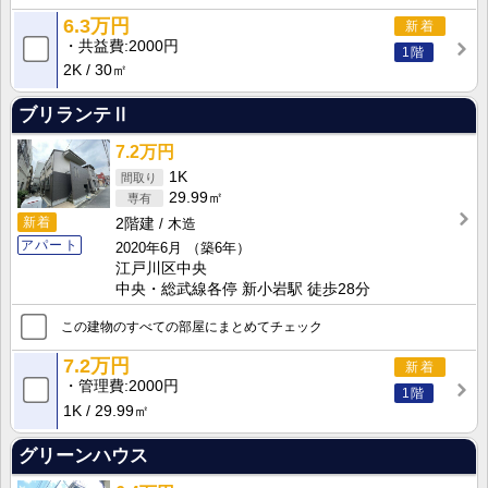
6.3万円
新着
共益費
2000円
1階
2K
30㎡
ブリランテⅡ
7.2万円
1K
29.99㎡
新着
2階建
木造
アパート
2020年6月
（築6年）
江戸川区中央
中央・総武線各停 新小岩駅 徒歩28分
この建物のすべての部屋にまとめてチェック
7.2万円
新着
管理費
2000円
1階
1K
29.99㎡
グリーンハウス