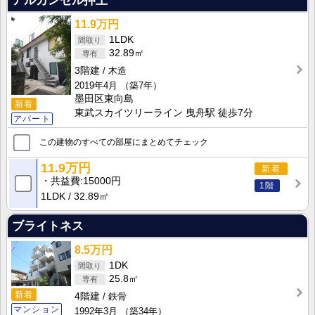
アルカンセル押上
11.9万円
1LDK
32.89㎡
3階建
木造
2019年4月
（築7年）
墨田区東向島
新着
東武スカイツリーライン 曳舟駅 徒歩7分
アパート
この建物のすべての部屋にまとめてチェック
11.9万円
新着
共益費
15000円
1階
1LDK
32.89㎡
ブライトネス
8.5万円
1DK
25.8㎡
新着
4階建
鉄骨
マンション
1992年3月
（築34年）