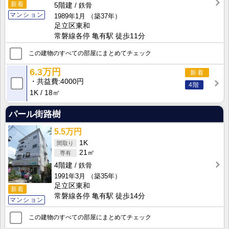
新着
5階建
鉄骨
マンション
1989年1月
（築37年）
足立区東和
常磐線各停 亀有駅 徒歩11分
この建物のすべての部屋にまとめてチェック
6.3万円
新着
共益費
4000円
4階
1K
18㎡
パール街路樹
5.5万円
1K
21㎡
4階建
鉄骨
1991年3月
（築35年）
足立区東和
新着
常磐線各停 亀有駅 徒歩14分
マンション
この建物のすべての部屋にまとめてチェック