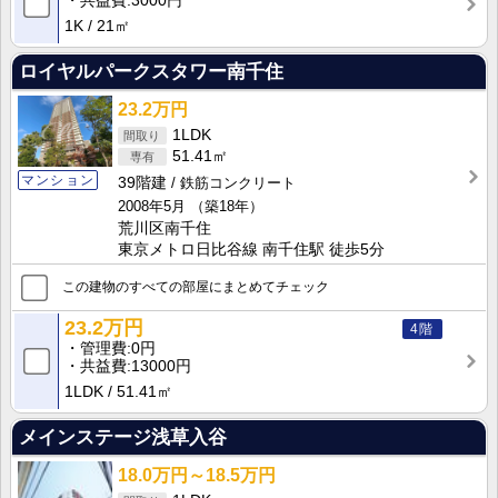
共益費
3000円
1K
21㎡
ロイヤルパークスタワー南千住
23.2万円
1LDK
51.41㎡
マンション
39階建
鉄筋コンクリート
2008年5月
（築18年）
荒川区南千住
東京メトロ日比谷線 南千住駅 徒歩5分
この建物のすべての部屋にまとめてチェック
23.2万円
4階
管理費
0円
共益費
13000円
1LDK
51.41㎡
メインステージ浅草入谷
18.0万円～18.5万円