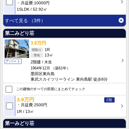
共益費
10000円
1SLDK
52.92㎡
すべて見る
（3件）
第二みどり荘
3.9万円
1R
13㎡
アパート
2階建
木造
1964年12月
（築61年）
墨田区東向島
東武スカイツリーライン 東向島駅 徒歩8分
この建物のすべての部屋にまとめてチェック
3.9万円
2階
共益費
2500円
1R
13㎡
第一みどり荘