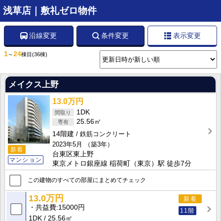
浅草店｜敷礼ゼロ物件
沿線変更
条件変更
表示変更
1
24
～
棟目
(36棟)
メイクス上野
13.0万円
1DK
25.56㎡
14階建
鉄筋コンクリート
2023年5月
（築3年）
新着
台東区東上野
マンション
東京メトロ銀座線 稲荷町（東京）駅 徒歩7分
この建物のすべての部屋にまとめてチェック
13.0万円
新着
共益費
15000円
11階
1DK
25.56㎡