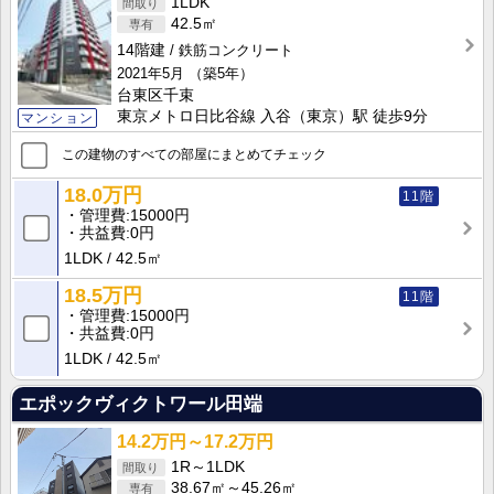
1LDK
42.5㎡
14階建
鉄筋コンクリート
2021年5月
（築5年）
台東区千束
東京メトロ日比谷線 入谷（東京）駅 徒歩9分
マンション
この建物のすべての部屋にまとめてチェック
18.0万円
11階
管理費
15000円
共益費
0円
1LDK
42.5㎡
18.5万円
11階
管理費
15000円
共益費
0円
1LDK
42.5㎡
エポックヴィクトワール田端
14.2万円～17.2万円
1R～1LDK
38.67㎡～45.26㎡