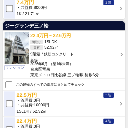
7.4万円
2階
共益費
8000円
1K
21.71㎡
ジーグランデ三ノ輪
22.4万円～22.6万円
1SLDK
52.92㎡
9階建
鉄筋コンクリート
新築
2026年6月
（築1年未満）
マンション
台東区竜泉
東京メトロ日比谷線 三ノ輪駅 徒歩6分
この建物のすべての部屋にまとめてチェック
22.5万円
5階
管理費
0円
共益費
10000円
1SLDK
52.92㎡
22.4万円
4階
管理費
0円