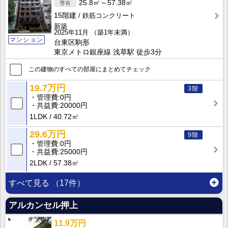
25.8㎡～57.38㎡
15階建
鉄筋コンクリート
新築
2025年11月
（築1年未満）
マンション
台東区駒形
東京メトロ銀座線 浅草駅 徒歩3分
この建物のすべての部屋にまとめてチェック
19.7万円
3階
管理費
0円
共益費
20000円
1LDK
40.72㎡
29.6万円
9階
管理費
0円
共益費
25000円
2LDK
57.38㎡
すべて見る
（17件）
アルカンセル押上
11.9万円