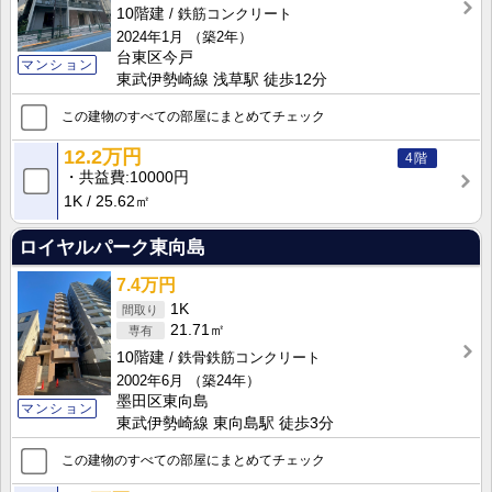
10階建
鉄筋コンクリート
2024年1月
（築2年）
台東区今戸
マンション
東武伊勢崎線 浅草駅 徒歩12分
この建物のすべての部屋にまとめてチェック
12.2万円
4階
共益費
10000円
1K
25.62㎡
ロイヤルパーク東向島
7.4万円
1K
21.71㎡
10階建
鉄骨鉄筋コンクリート
2002年6月
（築24年）
墨田区東向島
マンション
東武伊勢崎線 東向島駅 徒歩3分
この建物のすべての部屋にまとめてチェック