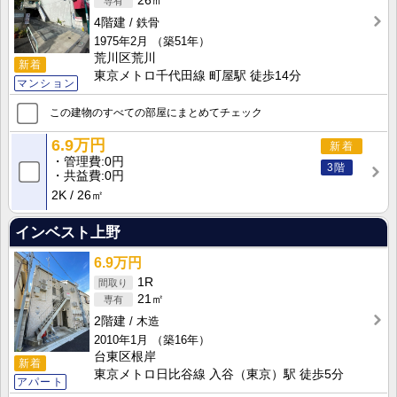
26㎡
4階建
鉄骨
1975年2月
（築51年）
荒川区荒川
新着
東京メトロ千代田線 町屋駅 徒歩14分
マンション
この建物のすべての部屋にまとめてチェック
6.9万円
新着
管理費
0円
3階
共益費
0円
2K
26㎡
インベスト上野
6.9万円
1R
21㎡
2階建
木造
2010年1月
（築16年）
台東区根岸
新着
東京メトロ日比谷線 入谷（東京）駅 徒歩5分
アパート