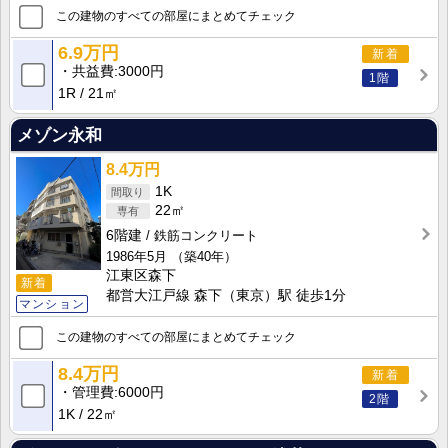
この建物のすべての部屋にまとめてチェック
6.9万円
新着
共益費
3000円
1階
1R
21㎡
メゾン永和
8.4万円
1K
22㎡
6階建
鉄筋コンクリート
1986年5月
（築40年）
江東区森下
新着
都営大江戸線 森下（東京）駅 徒歩1分
マンション
この建物のすべての部屋にまとめてチェック
8.4万円
新着
管理費
6000円
2階
1K
22㎡