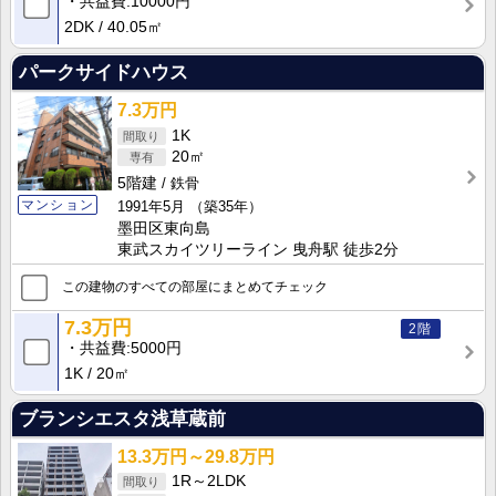
共益費
10000円
2DK
40.05㎡
パークサイドハウス
7.3万円
1K
20㎡
5階建
鉄骨
マンション
1991年5月
（築35年）
墨田区東向島
東武スカイツリーライン 曳舟駅 徒歩2分
この建物のすべての部屋にまとめてチェック
7.3万円
2階
共益費
5000円
1K
20㎡
ブランシエスタ浅草蔵前
13.3万円～29.8万円
1R～2LDK