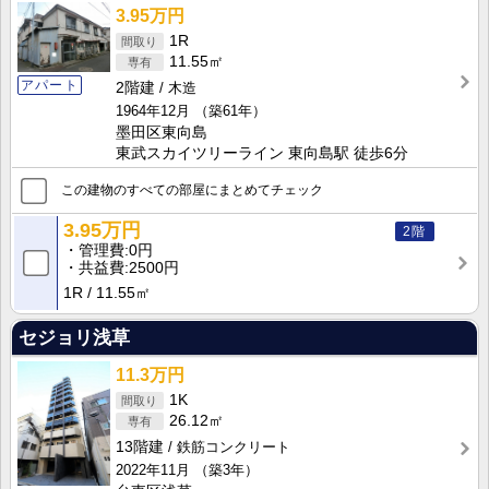
3.95万円
1R
11.55㎡
アパート
2階建
木造
1964年12月
（築61年）
墨田区東向島
東武スカイツリーライン 東向島駅 徒歩6分
この建物のすべての部屋にまとめてチェック
3.95万円
2階
管理費
0円
共益費
2500円
1R
11.55㎡
セジョリ浅草
11.3万円
1K
26.12㎡
13階建
鉄筋コンクリート
2022年11月
（築3年）