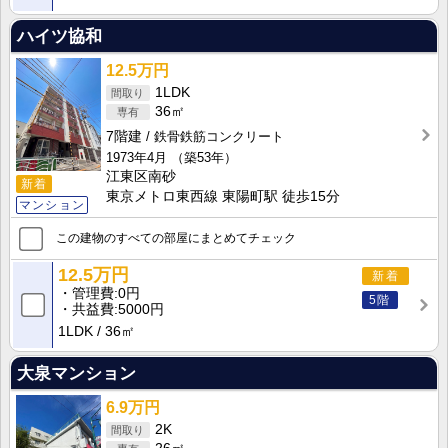
ハイツ協和
12.5万円
1LDK
36㎡
7階建
鉄骨鉄筋コンクリート
1973年4月
（築53年）
江東区南砂
新着
東京メトロ東西線 東陽町駅 徒歩15分
マンション
この建物のすべての部屋にまとめてチェック
12.5万円
新着
管理費
0円
5階
共益費
5000円
1LDK
36㎡
大泉マンション
6.9万円
2K