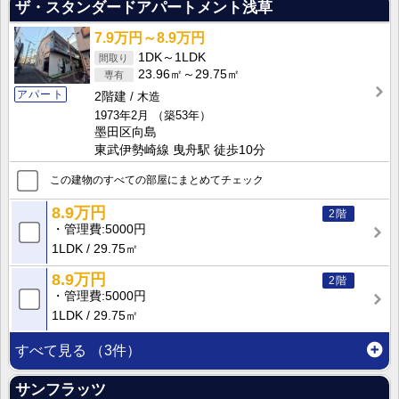
ザ・スタンダードアパートメント浅草
7.9万円～8.9万円
1DK～1LDK
23.96㎡～29.75㎡
アパート
2階建
木造
1973年2月
（築53年）
墨田区向島
東武伊勢崎線 曳舟駅 徒歩10分
この建物のすべての部屋にまとめてチェック
8.9万円
2階
管理費
5000円
1LDK
29.75㎡
8.9万円
2階
管理費
5000円
1LDK
29.75㎡
すべて見る
（3件）
サンフラッツ