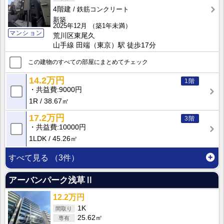
4階建
鉄筋コンクリート
新築
2025年12月
（築1年未満）
マンション
荒川区東尾久
山手線 田端（東京）駅 徒歩17分
この建物のすべての部屋にまとめてチェック
14.2万円
1階
共益費
9000円
1R
38.67㎡
17.2万円
3階
共益費
10000円
1LDK
45.26㎡
すべて見る
（3件）
アーバンパーク浅草Ⅱ
12.2万円
1K
25.62㎡