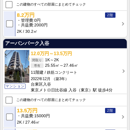
この建物のすべての部屋にまとめてチェック
8.2万円
2階
管理費
0円
共益費
2000円
2K
30.2㎡
アーバンパーク入谷
12.0万円～13.5万円
1K～2K
25.55㎡～27.46㎡
11階建
鉄筋コンクリート
2022年12月
（築3年）
台東区入谷
マンション
東京メトロ日比谷線 入谷（東京）駅 徒歩4分
この建物のすべての部屋にまとめてチェック
13.5万円
2階
共益費
15000円
2K
27.46㎡