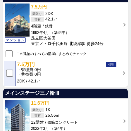
7.5万円
2DK
42.1㎡
4階建
鉄骨
1992年4月
（築34年）
足立区大谷田
マンション
東京メトロ千代田線 北綾瀬駅 徒歩24分
この建物のすべての部屋にまとめてチェック
7.5万円
4階
管理費
0円
共益費
0円
2DK
42.1㎡
メインステージ三ノ輪Ⅲ
11.6万円
1K
26.56㎡
12階建
鉄筋コンクリート
2022年3月
（築4年）