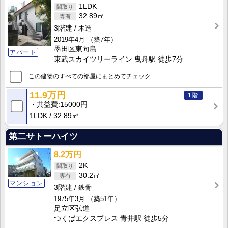
1LDK
32.89㎡
3階建
木造
2019年4月
（築7年）
墨田区東向島
アパート
東武スカイツリーライン 曳舟駅 徒歩7分
この建物のすべての部屋にまとめてチェック
11.9万円
1階
共益費
15000円
1LDK
32.89㎡
第二サトーハイツ
8.2万円
2K
30.2㎡
マンション
3階建
鉄骨
1975年3月
（築51年）
足立区弘道
つくばエクスプレス 青井駅 徒歩5分