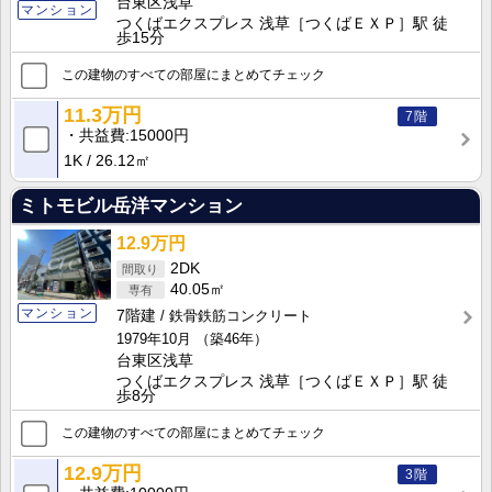
台東区浅草
マンション
つくばエクスプレス 浅草［つくばＥＸＰ］駅 徒
歩15分
この建物のすべての部屋にまとめてチェック
11.3万円
7階
共益費
15000円
1K
26.12㎡
ミトモビル岳洋マンション
12.9万円
2DK
40.05㎡
マンション
7階建
鉄骨鉄筋コンクリート
1979年10月
（築46年）
台東区浅草
つくばエクスプレス 浅草［つくばＥＸＰ］駅 徒
歩8分
この建物のすべての部屋にまとめてチェック
12.9万円
3階