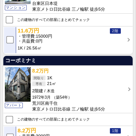
台東区日本堤
マンション
東京メトロ日比谷線 三ノ輪駅 徒歩5分
この建物のすべての部屋にまとめてチェック
11.6万円
2階
管理費
15000円
共益費
0円
1K
26.56㎡
コーポミナミ
8.2万円
1K
21㎡
2階建
木造
1972年3月
（築54年）
荒川区南千住
アパート
東京メトロ日比谷線 三ノ輪駅 徒歩5分
この建物のすべての部屋にまとめてチェック
8.2万円
1階