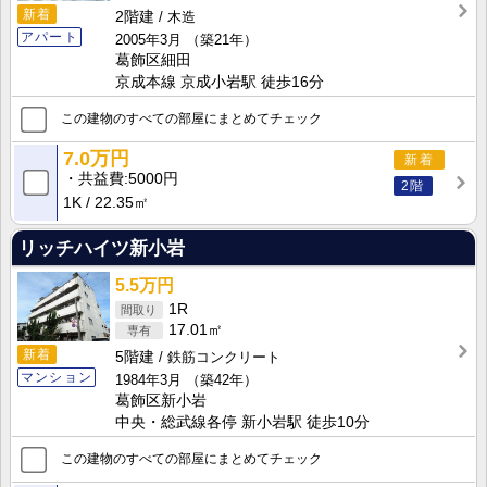
新着
2階建
木造
アパート
2005年3月
（築21年）
葛飾区細田
京成本線 京成小岩駅 徒歩16分
この建物のすべての部屋にまとめてチェック
7.0万円
新着
共益費
5000円
2階
1K
22.35㎡
リッチハイツ新小岩
5.5万円
1R
17.01㎡
新着
5階建
鉄筋コンクリート
マンション
1984年3月
（築42年）
葛飾区新小岩
中央・総武線各停 新小岩駅 徒歩10分
この建物のすべての部屋にまとめてチェック