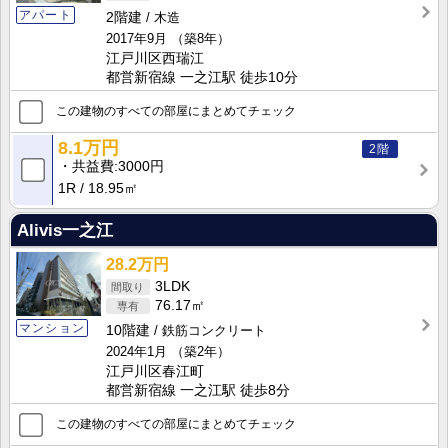
アパート
2階建
木造
2017年9月
（築8年）
江戸川区西瑞江
都営新宿線 一之江駅 徒歩10分
この建物のすべての部屋にまとめてチェック
8.1万円
2階
共益費
3000円
1R
18.95㎡
Alivis一之江
28.2万円
3LDK
76.17㎡
マンション
10階建
鉄筋コンクリート
2024年1月
（築2年）
江戸川区春江町
都営新宿線 一之江駅 徒歩8分
この建物のすべての部屋にまとめてチェック