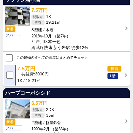
ラフラン新小岩
7.5万円
1K
19.21㎡
新着
3階建
木造
アパート
2018年10月
（築7年）
江戸川区本一色
総武線快速 新小岩駅 徒歩12分
この建物のすべての部屋にまとめてチェック
7.5万円
新着
共益費
3000円
1階
1K
19.21㎡
ハープコーポシシド
6.5万円
2DK
35㎡
新着
2階建
軽量鉄骨
アパート
1990年2月
（築36年）