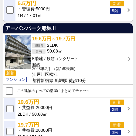
5.5万円
新着
管理費
5000円
5階
1R
17.01㎡
アーバンパーク船堀Ⅱ
19.6万円～19.7万円
2LDK
50.68㎡
5階建
鉄筋コンクリート
新築
2026年2月
（築1年未満）
新着
江戸川区松江
マンション
都営新宿線 船堀駅 徒歩10分
この建物のすべての部屋にまとめてチェック
19.6万円
新着
共益費
20000円
2階
2LDK
50.68㎡
19.7万円
新着
共益費
20000円
3階