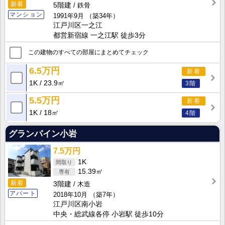
新着
5階建
鉄骨
マンション
1991年9月
（築34年）
江戸川区一之江
都営新宿線 一之江駅 徒歩3分
この建物のすべての部屋にまとめてチェック
6.5万円
新着
1K
23.9㎡
3階
5.5万円
新着
1K
18㎡
4階
グランパイン小岩
7.5万円
1K
15.39㎡
新着
3階建
木造
アパート
2018年10月
（築7年）
江戸川区南小岩
中央・総武線各停 小岩駅 徒歩10分