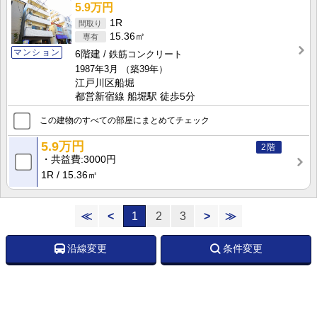
5.9万円
1R
15.36㎡
マンション
6階建
鉄筋コンクリート
1987年3月
（築39年）
江戸川区船堀
都営新宿線 船堀駅 徒歩5分
この建物のすべての部屋にまとめてチェック
5.9万円
2階
共益費
3000円
1R
15.36㎡
≪
<
1
2
3
>
≫
沿線変更
条件変更