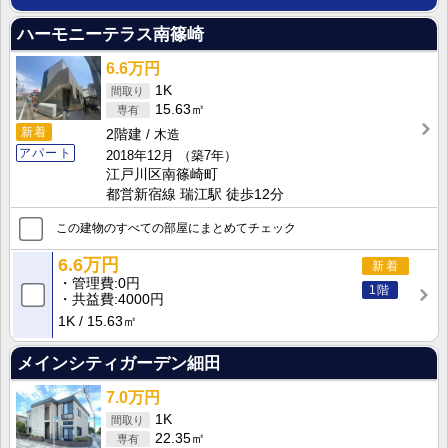
ハーモニーテラス南篠崎
6.6万円
1K
15.63㎡
新着
2階建
木造
アパート
2018年12月
（築7年）
江戸川区南篠崎町
都営新宿線 瑞江駅 徒歩12分
この建物のすべての部屋にまとめてチェック
6.6万円
新着
管理費
0円
1階
共益費
4000円
1K
15.63㎡
メインシティガーデン細田
7.0万円
1K
22.35㎡