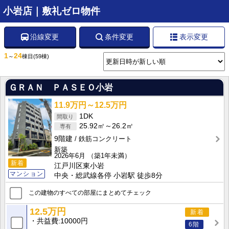
小岩店｜敷礼ゼロ物件
沿線変更
条件変更
表示変更
1
24
～
棟目
(59棟)
ＧＲＡＮ ＰＡＳＥＯ小岩
11.9万円～12.5万円
1DK
25.92㎡～26.2㎡
9階建
鉄筋コンクリート
新築
2026年6月
（築1年未満）
新着
江戸川区東小岩
マンション
中央・総武線各停 小岩駅 徒歩8分
この建物のすべての部屋にまとめてチェック
12.5万円
新着
共益費
10000円
6階