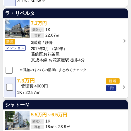
2LDK
50.68㎡
ラ・リベルタ
7.3万円
1K
22.87㎡
新着
3階建
鉄骨
マンション
2017年3月
（築9年）
葛飾区お花茶屋
京成本線 お花茶屋駅 徒歩4分
この建物のすべての部屋にまとめてチェック
7.3万円
新着
管理費
4000円
1階
1K
22.87㎡
シャトーＭ
5.5万円～6.5万円
1K
18㎡～23.9㎡