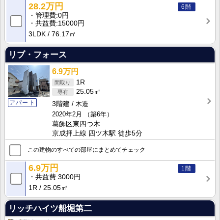
28.2万円
6階
管理費
0円
共益費
15000円
3LDK
76.17㎡
リブ・フォース
6.9万円
1R
25.05㎡
アパート
3階建
木造
2020年2月
（築6年）
葛飾区東四つ木
京成押上線 四ツ木駅 徒歩5分
この建物のすべての部屋にまとめてチェック
6.9万円
1階
共益費
3000円
1R
25.05㎡
リッチハイツ船堀第二