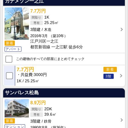
カナメゾン一之江
7.7万円
1K
25.25㎡
3階建
木造
2016年3月
（築10年）
江戸川区一之江
新着
都営新宿線 一之江駅 徒歩6分
アパート
この建物のすべての部屋にまとめてチェック
7.7万円
新着
共益費
3000円
3階
1K
25.25㎡
サンパレス松島
8.9万円
2DK
39.6㎡
新着
3階建
鉄骨
マンション
1990年8月
（築36年）