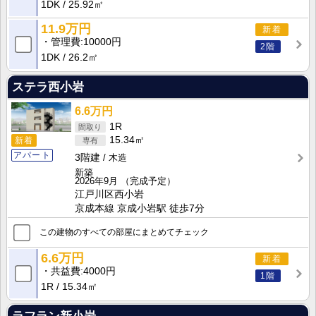
1DK
25.92㎡
11.9万円
新着
管理費
10000円
2階
1DK
26.2㎡
ステラ西小岩
6.6万円
1R
15.34㎡
新着
アパート
3階建
木造
新築
2026年9月
（完成予定）
江戸川区西小岩
京成本線 京成小岩駅 徒歩7分
この建物のすべての部屋にまとめてチェック
6.6万円
新着
共益費
4000円
1階
1R
15.34㎡