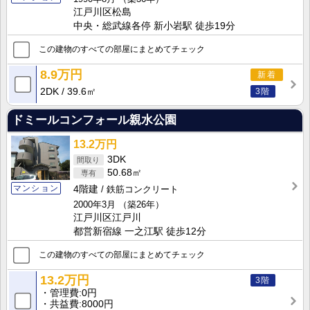
江戸川区松島
中央・総武線各停 新小岩駅 徒歩19分
この建物のすべての部屋にまとめてチェック
8.9万円
新着
2DK
39.6㎡
3階
ドミールコンフォール親水公園
13.2万円
3DK
50.68㎡
マンション
4階建
鉄筋コンクリート
2000年3月
（築26年）
江戸川区江戸川
都営新宿線 一之江駅 徒歩12分
この建物のすべての部屋にまとめてチェック
13.2万円
3階
管理費
0円
共益費
8000円