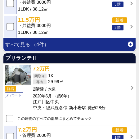
共益費
3000円
3階
1LDK
38.12㎡
11.5万円
新着
共益費
3000円
2階
1LDK
38.12㎡
すべて見る
（4件）
ブリランテⅡ
7.2万円
1K
29.99㎡
新着
2階建
木造
アパート
2020年6月
（築6年）
江戸川区中央
中央・総武線各停 新小岩駅 徒歩28分
この建物のすべての部屋にまとめてチェック
7.2万円
新着
管理費
2000円
1階