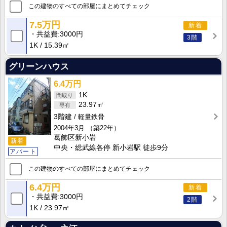
この建物のすべての部屋にまとめてチェック
7.5万円
新着
共益費
3000円
3階
1K
15.39㎡
グリーンハウス
6.4万円
1K
23.97㎡
3階建
軽量鉄骨
2004年3月
（築22年）
葛飾区新小岩
新着
中央・総武線各停 新小岩駅 徒歩9分
アパート
この建物のすべての部屋にまとめてチェック
6.4万円
新着
共益費
3000円
2階
1K
23.97㎡