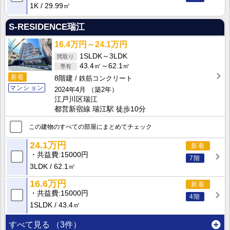
1K
29.99㎡
S-RESIDENCE瑞江
16.4万円～24.1万円
1SLDK～3LDK
43.4㎡～62.1㎡
新着
8階建
鉄筋コンクリート
マンション
2024年4月
（築2年）
江戸川区瑞江
都営新宿線 瑞江駅 徒歩10分
この建物のすべての部屋にまとめてチェック
24.1万円
新着
共益費
15000円
7階
3LDK
62.1㎡
16.6万円
新着
共益費
15000円
4階
1SLDK
43.4㎡
すべて見る
（3件）