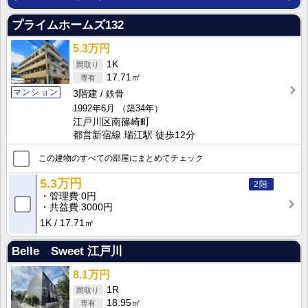
プライムホームズ132
5.3万円
1K
17.71㎡
マンション
3階建
鉄骨
1992年6月
（築34年）
江戸川区南篠崎町
都営新宿線 瑞江駅 徒歩12分
この建物のすべての部屋にまとめてチェック
5.3万円
2階
管理費
0円
共益費
3000円
1K
17.71㎡
Belle Sweet 江戸川
8.1万円
1R
18.95㎡