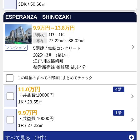
3DK
50.68㎡
ESPERANZA SHINOZAKI
9.9万円～13.8万円
1R～1K
27.22㎡～38.02㎡
マンション
5階建
鉄筋コンクリート
2025年3月
（築1年）
江戸川区篠崎町
都営新宿線 篠崎駅 徒歩4分
この建物のすべての部屋にまとめてチェック
11.0万円
4階
共益費
10000円
1K
29.55㎡
9.9万円
1階
共益費
10000円
1R
27.22㎡
すべて見る
（3件）