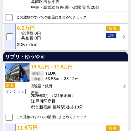
葛飾区西新小岩
中央・総武線各停 新小岩駅 徒歩20分
この建物のすべての部屋にまとめてチェック
6.5万円
新着
管理費
0円
1階
共益費
0円
2DK
35㎡
リブリ・ゆうやⅥ
10.8万円～11.6万円
1LDK
33.55㎡～38.12㎡
新着
3階建
鉄骨
マンション
新築
2026年3月
（築1年未満）
江戸川区鹿骨
都営新宿線 篠崎駅 徒歩19分
この建物のすべての部屋にまとめてチェック
11.6万円
新着