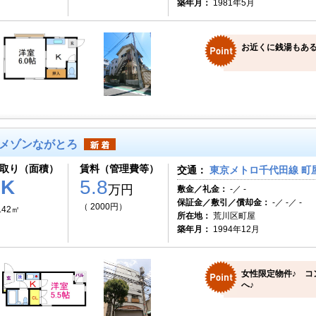
築年月：
1981年5月
お近くに銭湯もある
メゾンながとろ
取り（面積）
賃料（管理費等）
交通：
東京メトロ千代田線 町屋
1K
5.8
万円
敷金／礼金：
-／ -
保証金／敷引／償却金：
-／ -／ -
（ 2000円）
.42㎡
所在地：
荒川区町屋
築年月：
1994年12月
女性限定物件♪ コ
へ♪