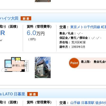
ハイツ大田
取り（面積）
賃料（管理費等）
交通：
東京メトロ千代田線 町屋
1R
6.0
万円
敷金／礼金：
-／ -
保証金／敷引／償却金：
-／ -／ -
（ 0円）
4㎡
所在地：
荒川区町屋
築年月：
1993年3月
最上階♪ 敷金礼金
a LATO 日暮里
取り（面積）
賃料（管理費等）
交通：
山手線 日暮里駅 徒歩5