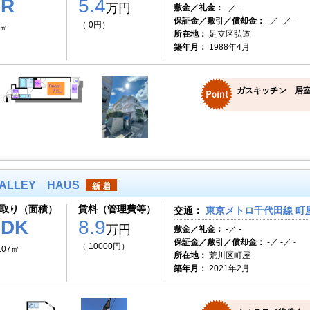
1R
5.4
万円
敷金／礼金：
-／ -
保証金／敷引／償却金：
-／ -／ -
（ 0円）
0㎡
所在地：
足立区弘道
築年月：
1988年4月
ガスキッチン 居室
ALLEY HAUS
取り（面積）
賃料（管理費等）
交通：
東京メトロ千代田線 町屋
1DK
8.9
万円
敷金／礼金：
-／ -
保証金／敷引／償却金：
-／ -／ -
（ 10000円）
.07㎡
所在地：
荒川区町屋
築年月：
2021年2月