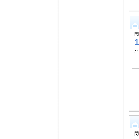
間
24
間