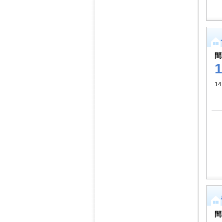
間
1
間