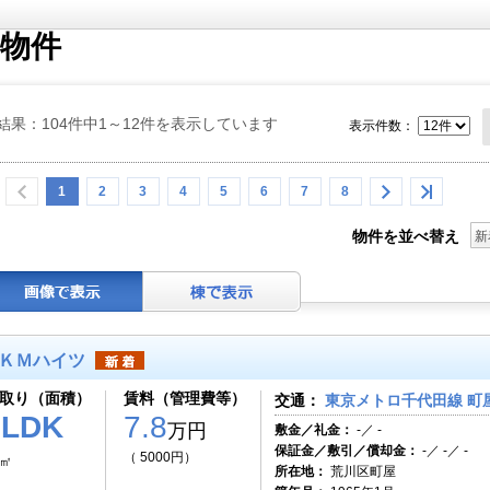
物件
結果：104件中1～12件を表示しています
表示件数：
1
2
3
4
5
6
7
8
物件を並べ替え
新
ＫＭハイツ
取り（面積）
賃料（管理費等）
交通：
東京メトロ千代田線 町屋
2LDK
7.8
万円
敷金／礼金：
-／ -
保証金／敷引／償却金：
-／ -／ -
（ 5000円）
2㎡
所在地：
荒川区町屋