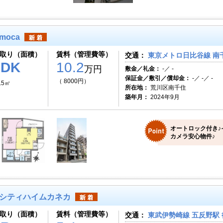
moca
取り（面積）
賃料（管理費等）
交通：
東京メトロ日比谷線 南千
1DK
10.2
万円
敷金／礼金：
-／ -
保証金／敷引／償却金：
-／ -／ -
（ 8000円）
.5㎡
所在地：
荒川区南千住
築年月：
2024年9月
オートロック付き♪
カメラ安心物件♪
シティハイムカネカ
取り（面積）
賃料（管理費等）
交通：
東武伊勢崎線 五反野駅 