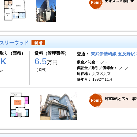
★オススメ物件★
スリーウッド
取り（面積）
賃料（管理費等）
交通：
東武伊勢崎線 五反野駅 
1K
6.5
万円
敷金／礼金：
-／ -
保証金／敷引／償却金：
-／ -／ -
（ 0円）
0㎡
所在地：
足立区足立
築年月：
1992年11月
居室8帖と広々 駅