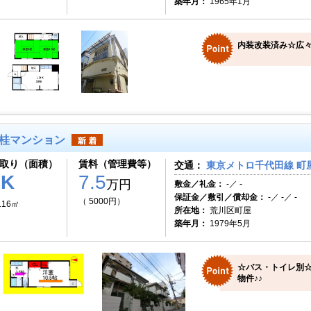
築年月：
1965年1月
内装改装済み☆広々
桂マンション
取り（面積）
賃料（管理費等）
交通：
東京メトロ千代田線 町屋
1K
7.5
万円
敷金／礼金：
-／ -
保証金／敷引／償却金：
-／ -／ -
（ 5000円）
.16㎡
所在地：
荒川区町屋
築年月：
1979年5月
☆バス・トイレ別☆敷
物件♪♪