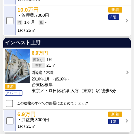
10.0万円
新着
管理費
7000円
3階
1ヶ月
-
1R
25㎡
インベスト上野
6.9万円
1R
21㎡
2階建
木造
2010年1月
（築16年）
台東区根岸
新着
東京メトロ日比谷線 入谷（東京）駅 徒歩5分
アパート
この建物のすべての部屋にまとめてチェック
6.9万円
新着
共益費
3000円
1階
1R
21㎡