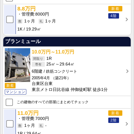
8.8万円
新着
管理費
8000円
4階
1ヶ月
1ヶ月
1K
19.29㎡
ブランミュール
10.0万円～11.0万円
1R
25㎡～29.64㎡
6階建
鉄筋コンクリート
2005年4月
（築21年）
台東区台東
新着
東京メトロ日比谷線 仲御徒町駅 徒歩1分
マンション
この建物のすべての部屋にまとめてチェック
11.0万円
新着
管理費
7000円
2階
1ヶ月
-
1R
29.64㎡