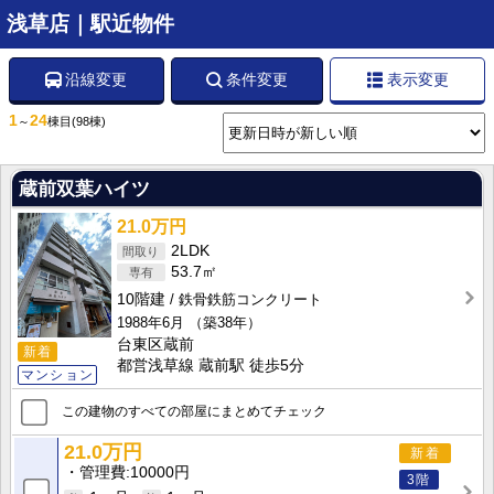
浅草店｜駅近物件
沿線変更
条件変更
表示変更
1
24
～
棟目
(98棟)
蔵前双葉ハイツ
21.0万円
2LDK
53.7㎡
10階建
鉄骨鉄筋コンクリート
1988年6月
（築38年）
台東区蔵前
新着
都営浅草線 蔵前駅 徒歩5分
マンション
この建物のすべての部屋にまとめてチェック
21.0万円
新着
管理費
10000円
3階