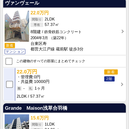
ヴァンヴェール
22.0万円
2LDK
57.37㎡
8階建
鉄骨鉄筋コンクリート
2004年3月
（築22年）
台東区寿
新着
都営大江戸線 蔵前駅 徒歩3分
マンション
この建物のすべての部屋にまとめてチェック
22.0万円
新着
管理費
0円
2階
共益費
10000円
-
1ヶ月
2LDK
57.37㎡
Grande Maison浅草合羽橋
15.6万円
1LDK