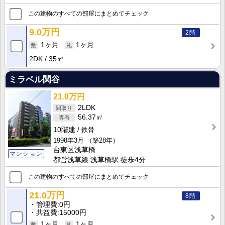
この建物のすべての部屋にまとめてチェック
9.0万円
2階
1ヶ月
1ヶ月
2DK
35㎡
ミラベル関谷
21.0万円
2LDK
56.37㎡
10階建
鉄骨
1998年3月
（築28年）
台東区浅草橋
マンション
都営浅草線 浅草橋駅 徒歩4分
この建物のすべての部屋にまとめてチェック
21.0万円
8階
管理費
0円
共益費
15000円
1ヶ月
1ヶ月