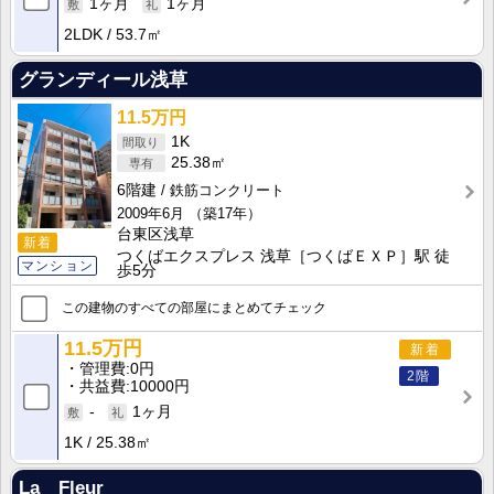
1ヶ月
1ヶ月
2LDK
53.7㎡
グランディール浅草
11.5万円
1K
25.38㎡
6階建
鉄筋コンクリート
2009年6月
（築17年）
台東区浅草
新着
つくばエクスプレス 浅草［つくばＥＸＰ］駅 徒
マンション
歩5分
この建物のすべての部屋にまとめてチェック
11.5万円
新着
管理費
0円
2階
共益費
10000円
-
1ヶ月
1K
25.38㎡
La Fleur