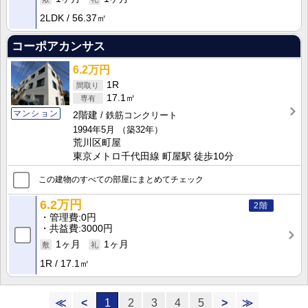
2LDK
56.37㎡
コーポアカンサス
6.2万円
1R
17.1㎡
マンション
2階建
鉄筋コンクリート
1994年5月
（築32年）
荒川区町屋
東京メトロ千代田線 町屋駅 徒歩10分
この建物のすべての部屋にまとめてチェック
6.2万円
2階
管理費
0円
共益費
3000円
1ヶ月
1ヶ月
1R
17.1㎡
≪
<
1
2
3
4
5
>
≫