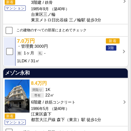
新着
3階建
鉄骨
マンション
1985年9月
（築40年）
台東区三ノ輪
東京メトロ日比谷線 三ノ輪駅 徒歩3分
この建物のすべての部屋にまとめてチェック
7.0万円
新着
管理費
3000円
3階
1ヶ月
-
1LDK
31㎡
メゾン永和
8.4万円
1K
22㎡
6階建
鉄筋コンクリート
1986年5月
（築40年）
江東区森下
新着
都営大江戸線 森下（東京）駅 徒歩1分
マンション