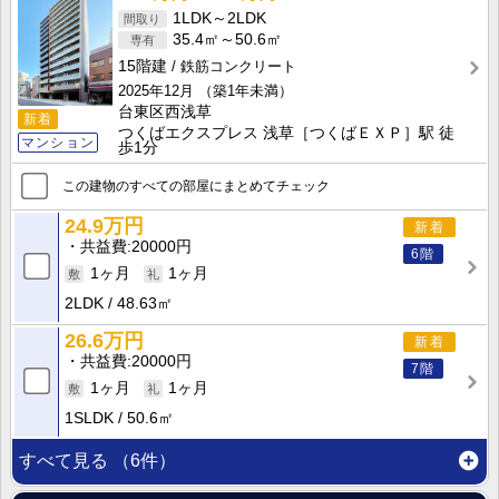
1LDK～2LDK
35.4㎡～50.6㎡
15階建
鉄筋コンクリート
2025年12月
（築1年未満）
台東区西浅草
新着
つくばエクスプレス 浅草［つくばＥＸＰ］駅 徒
マンション
歩1分
この建物のすべての部屋にまとめてチェック
24.9万円
新着
共益費
20000円
6階
1ヶ月
1ヶ月
2LDK
48.63㎡
26.6万円
新着
共益費
20000円
7階
1ヶ月
1ヶ月
1SLDK
50.6㎡
すべて見る
（6件）