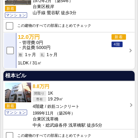
1972年2月
（築54年）
台東区根岸
新着
山手線 鶯谷駅 徒歩3分
マンション
この建物のすべての部屋にまとめてチェック
12.0万円
新着
管理費
0円
4階
共益費
5000円
1ヶ月
1ヶ月
1LDK
31㎡
根本ビル
8.8万円
1K
19.29㎡
新着
4階建
鉄筋コンクリート
マンション
1999年11月
（築26年）
台東区浅草橋
中央・総武線各停 浅草橋駅 徒歩5分
この建物のすべての部屋にまとめてチェック