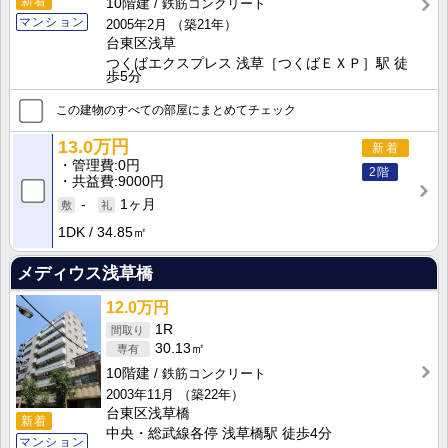
新着
10階建
鉄筋コンクリート
マンション
2005年2月
（築21年）
台東区浅草
つくばエクスプレス 浅草［つくばＥＸＰ］駅 徒
歩5分
この建物のすべての部屋にまとめてチェック
13.0万円
新着
管理費
0円
2階
共益費
9000円
-
1ヶ月
1DK
34.85㎡
メディウス浅草橋
12.0万円
1R
30.13㎡
10階建
鉄筋コンクリート
2003年11月
（築22年）
台東区浅草橋
新着
中央・総武線各停 浅草橋駅 徒歩4分
マンション