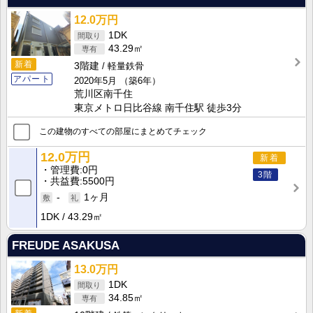
12.0万円
1DK
43.29㎡
新着
3階建
軽量鉄骨
アパート
2020年5月
（築6年）
荒川区南千住
東京メトロ日比谷線 南千住駅 徒歩3分
この建物のすべての部屋にまとめてチェック
12.0万円
新着
管理費
0円
3階
共益費
5500円
-
1ヶ月
1DK
43.29㎡
FREUDE ASAKUSA
13.0万円
1DK
34.85㎡