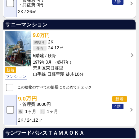
3階
共益費
0円
2K
26㎡
サニーマンション
9.0万円
2K
24.12㎡
5階建
鉄骨
1979年3月
（築47年）
荒川区東日暮里
新着
山手線 日暮里駅 徒歩10分
マンション
この建物のすべての部屋にまとめてチェック
9.0万円
新着
管理費
8000円
4階
1ヶ月
1ヶ月
2K
24.12㎡
サンワードパレスＴＡＭＡＯＫＡ