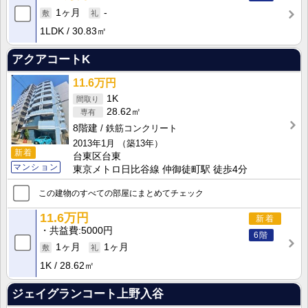
1ヶ月
-
1LDK
30.83㎡
アクアコートK
11.6万円
1K
28.62㎡
8階建
鉄筋コンクリート
2013年1月
（築13年）
新着
台東区台東
マンション
東京メトロ日比谷線 仲御徒町駅 徒歩4分
この建物のすべての部屋にまとめてチェック
11.6万円
新着
共益費
5000円
6階
1ヶ月
1ヶ月
1K
28.62㎡
ジェイグランコート上野入谷