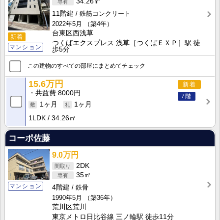
34.26㎡
11階建
鉄筋コンクリート
2022年5月
（築4年）
台東区西浅草
新着
つくばエクスプレス 浅草［つくばＥＸＰ］駅 徒
マンション
歩5分
この建物のすべての部屋にまとめてチェック
15.6万円
新着
共益費
8000円
7階
1ヶ月
1ヶ月
1LDK
34.26㎡
コーポ佐藤
9.0万円
2DK
35㎡
マンション
4階建
鉄骨
1990年5月
（築36年）
荒川区荒川
東京メトロ日比谷線 三ノ輪駅 徒歩11分