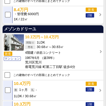
この建物のすべての部屋にまとめてチェック
8.4万円
新着
管理費
6000円
2階
1K
22㎡
メゾンカドリーユ
10.3万円～10.4万円
1LDK
30.68㎡～30.83㎡
4階建
鉄筋コンクリート
新着
1987年6月
（築39年）
マンション
荒川区荒川
都電荒川線 町屋二丁目駅 徒歩4分
この建物のすべての部屋にまとめてチェック
10.4万円
新着
1階
1ヶ月
-
1LDK
30.68㎡
10.3万円
1階