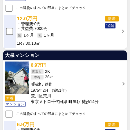
この建物のすべての部屋にまとめてチェック
12.0万円
新着
管理費
0円
10階
共益費
7000円
1ヶ月
1ヶ月
1R
30.13㎡
大泉マンション
6.9万円
2K
26㎡
4階建
鉄骨
1975年2月
（築51年）
荒川区荒川
新着
東京メトロ千代田線 町屋駅 徒歩14分
マンション
この建物のすべての部屋にまとめてチェック
6.9万円
新着
管理費
0円