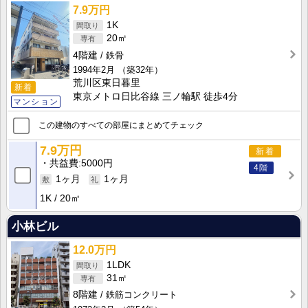
7.9万円
1K
20㎡
4階建
鉄骨
1994年2月
（築32年）
荒川区東日暮里
新着
東京メトロ日比谷線 三ノ輪駅 徒歩4分
マンション
この建物のすべての部屋にまとめてチェック
7.9万円
新着
共益費
5000円
4階
1ヶ月
1ヶ月
1K
20㎡
小林ビル
12.0万円
1LDK
31㎡
8階建
鉄筋コンクリート