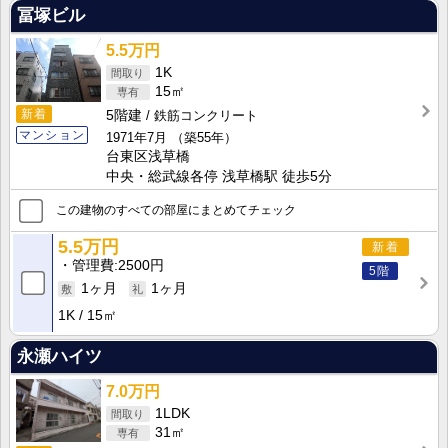
冨塚ビル
5.5万円
1K
15㎡
新着
5階建
鉄筋コンクリート
マンション
1971年7月
（築55年）
台東区浅草橋
中央・総武線各停 浅草橋駅 徒歩5分
この建物のすべての部屋にまとめてチェック
5.5万円
新着
管理費
2500円
5階
1ヶ月
1ヶ月
1K
15㎡
永瀬ハイツ
7.0万円
1LDK
31㎡