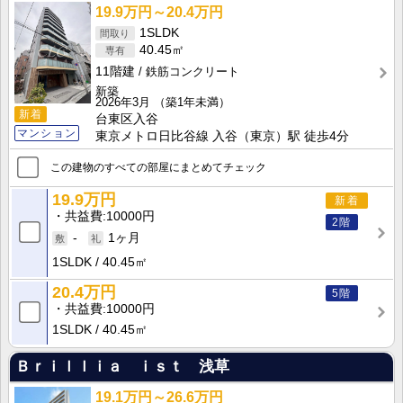
19.9万円～20.4万円
1SLDK
40.45㎡
11階建
鉄筋コンクリート
新築
2026年3月
（築1年未満）
新着
台東区入谷
マンション
東京メトロ日比谷線 入谷（東京）駅 徒歩4分
この建物のすべての部屋にまとめてチェック
19.9万円
新着
共益費
10000円
2階
-
1ヶ月
1SLDK
40.45㎡
20.4万円
5階
共益費
10000円
1SLDK
40.45㎡
Ｂｒｉｌｌｉａ ｉｓｔ 浅草
19.1万円～26.6万円