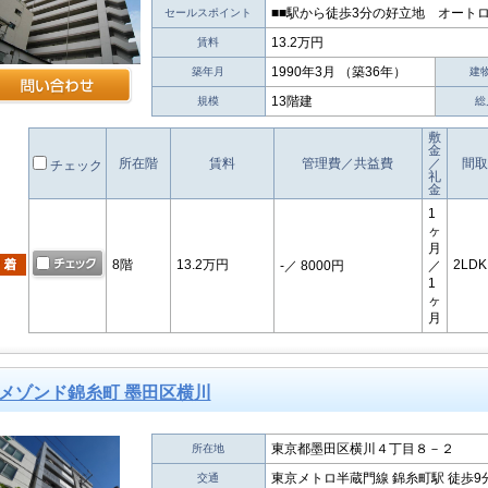
■■駅から徒歩3分の好立地 オートロ
セールスポイント
13.2万円
賃料
1990年3月 （築36年）
築年月
建
13階建
規模
総
敷
金
所在階
賃料
管理費／共益費
／
間取
チェック
礼
金
1
ヶ
月
8階
13.2万円
2LDK
-
／ 8000円
／
1
ヶ
月
メゾンド錦糸町 墨田区横川
東京都墨田区横川４丁目８－２
所在地
東京メトロ半蔵門線 錦糸町駅 徒歩9
交通