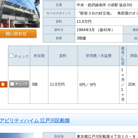
中央・総武線各停 小岩駅 徒歩3分
交通
『駅前３分の好立地』 角部屋のオ
セールスポイント
11.0万円
賃料
1984年3月 （築42年）
築年月
建
3階建
規模
総
敷
金
所在階
賃料
管理費／共益費
／
間取
チェック
礼
金
1
ヶ
月
3階
11.0万円
2DK
0円
／ 0円
／
1
ヶ
月
アビリティハイム 江戸川区船堀
東京都江戸川区船堀４丁目１０－８
所在地