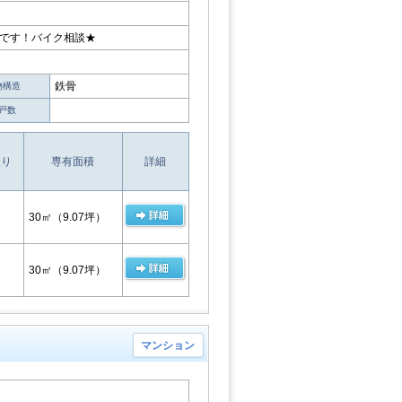
メです！バイク相談★
鉄骨
物構造
戸数
取り
専有面積
詳細
30㎡
（9.07坪）
30㎡
（9.07坪）
マンション