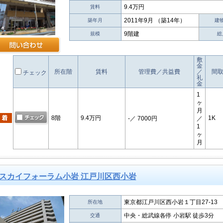
9.4万円
賃料
2011年9月 （築14年）
築年月
建
9階建
規模
総
敷
金
所在階
賃料
管理費／共益費
／
間
チェック
礼
金
1
ヶ
月
8階
9.4万円
1K
-
／ 7000円
／
1
ヶ
月
スカイフォーラム小岩 江戸川区西小岩
東京都江戸川区西小岩１丁目27-13
所在地
中央・総武線各停 小岩駅 徒歩3分
交通