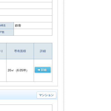
鉄骨
物構造
戸数
取り
専有面積
詳細
20㎡
（6.05坪）
マンション