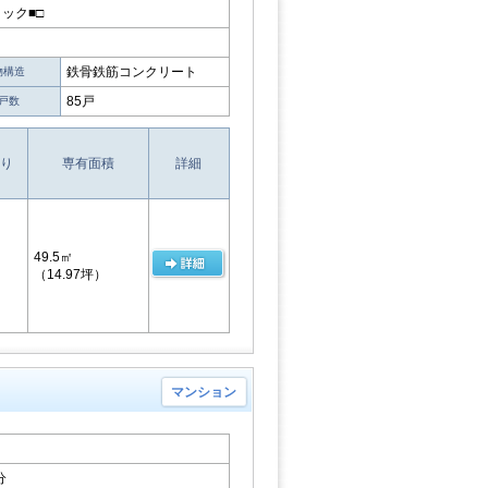
ック■□
鉄骨鉄筋コンクリート
物構造
85戸
戸数
り
専有面積
詳細
49.5㎡
（14.97坪）
マンション
分