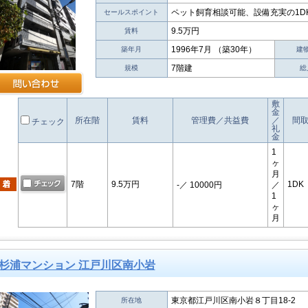
ペット飼育相談可能、設備充実の1D
セールスポイント
9.5万円
賃料
1996年7月 （築30年）
築年月
建
7階建
規模
総
敷
金
所在階
賃料
管理費／共益費
／
間
チェック
礼
金
1
ヶ
月
7階
9.5万円
1DK
-
／ 10000円
／
1
ヶ
月
杉浦マンション 江戸川区南小岩
東京都江戸川区南小岩８丁目18-2
所在地