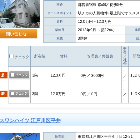
都営新宿線 篠崎駅 徒歩5分
交通
駅チカの人気物件♪最上階でオスス
セールスポイント
12.0万円～12.3万円
賃料
2013年9月 （築12年）
築年月
建
3階建
規模
総
敷
金
所在階
賃料
管理費／共益費
／
間
チェック
礼
金
-
3階
12.3万円
1LDK
0円
／ 3000円
／
-
-
3階
12.0万円
1LDK
0円
／ 0円
／
-
スワンハイツ 江戸川区平井
東京都江戸川区平井６丁目12-21
所在地