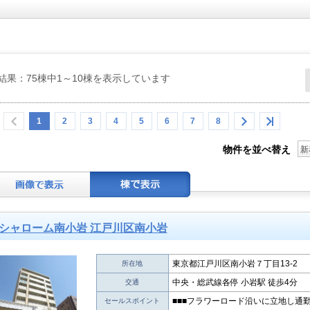
結果：75棟中1～10棟を表示しています
1
2
3
4
5
6
7
8
物件を並べ替え
新
シャローム南小岩 江戸川区南小岩
東京都江戸川区南小岩７丁目13-2
所在地
中央・総武線各停 小岩駅 徒歩4分
交通
■■■フラワーロード沿いに立地し通
セールスポイント