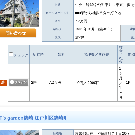
中央・総武線各停 平井（東京）駅 徒
交通
■■■駅から徒歩５分の好立地！
セールスポイント
7.2万円
賃料
1985年10月 （築40年）
築年月
建
3階建
規模
総
敷
金
所在階
賃料
管理費／共益費
／
間
チェック
礼
金
1
ヶ
月
2階
7.2万円
1K
0円
／ 3000円
／
1
ヶ
月
T’s garden篠崎 江戸川区篠崎町
東京都江戸川区篠崎町７丁目26-7
所在地