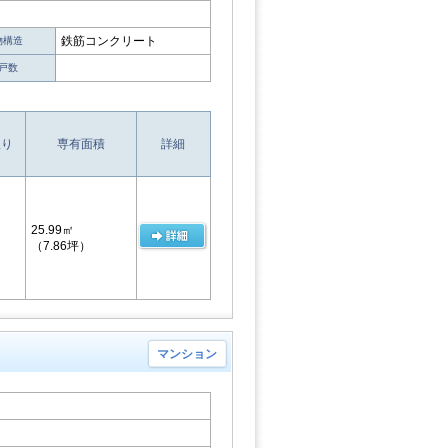
鉄筋コンクリート
物構造
戸数
取り
専有面積
詳細
25.99㎡
（7.86坪）
マンション