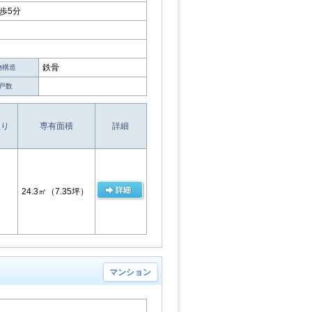
歩5分
鉄骨
物構造
戸数
取り
専有面積
詳細
24.3㎡
（7.35坪）
マンション