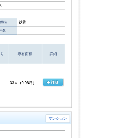
K
鉄骨
物構造
戸数
取り
専有面積
詳細
33㎡
（9.98坪）
マンション