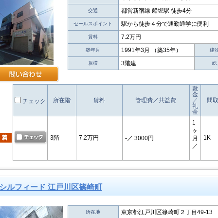
都営新宿線 船堀駅 徒歩4分
交通
駅から徒歩４分で通勤通学に便利
セールスポイント
7.2万円
賃料
1991年3月 （築35年）
築年月
建
3階建
規模
総
敷
金
所在階
賃料
管理費／共益費
／
間
チェック
礼
金
1
ヶ
3階
7.2万円
1K
-
／ 3000円
月
／
-
シルフィード 江戸川区篠崎町
東京都江戸川区篠崎町２丁目49-13
所在地