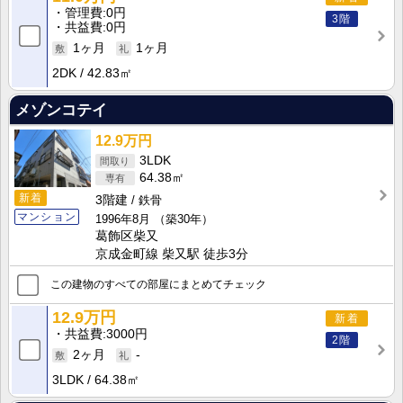
管理費
0円
3階
共益費
0円
1ヶ月
1ヶ月
2DK
42.83㎡
メゾンコテイ
12.9万円
3LDK
64.38㎡
新着
3階建
鉄骨
マンション
1996年8月
（築30年）
葛飾区柴又
京成金町線 柴又駅 徒歩3分
この建物のすべての部屋にまとめてチェック
12.9万円
新着
共益費
3000円
2階
2ヶ月
-
3LDK
64.38㎡