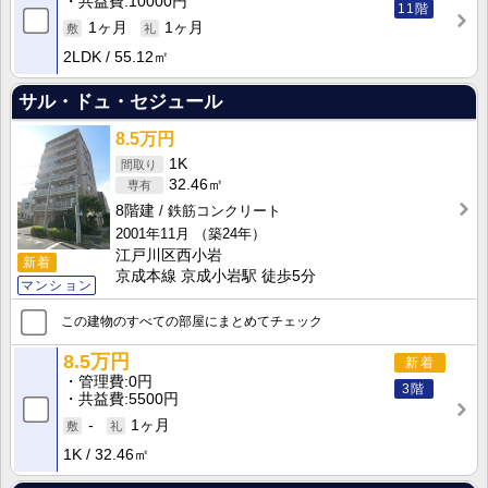
共益費
10000円
11階
1ヶ月
1ヶ月
2LDK
55.12㎡
サル・ドュ・セジュール
8.5万円
1K
32.46㎡
8階建
鉄筋コンクリート
2001年11月
（築24年）
江戸川区西小岩
新着
京成本線 京成小岩駅 徒歩5分
マンション
この建物のすべての部屋にまとめてチェック
8.5万円
新着
管理費
0円
3階
共益費
5500円
-
1ヶ月
1K
32.46㎡