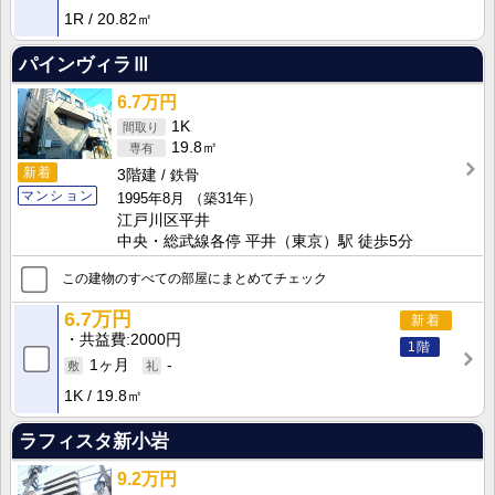
1R
20.82㎡
パインヴィラⅢ
6.7万円
1K
19.8㎡
新着
3階建
鉄骨
マンション
1995年8月
（築31年）
江戸川区平井
中央・総武線各停 平井（東京）駅 徒歩5分
この建物のすべての部屋にまとめてチェック
6.7万円
新着
共益費
2000円
1階
1ヶ月
-
1K
19.8㎡
ラフィスタ新小岩
9.2万円