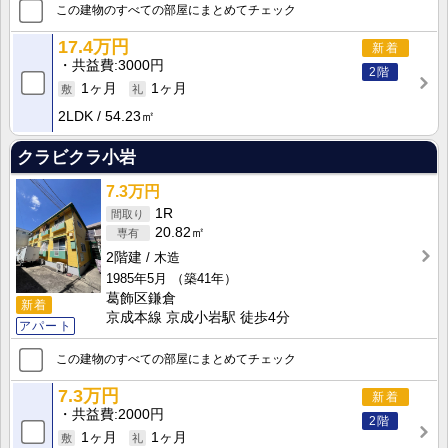
この建物のすべての部屋にまとめてチェック
17.4万円
新着
共益費
3000円
2階
1ヶ月
1ヶ月
2LDK
54.23㎡
クラビクラ小岩
7.3万円
1R
20.82㎡
2階建
木造
1985年5月
（築41年）
葛飾区鎌倉
新着
京成本線 京成小岩駅 徒歩4分
アパート
この建物のすべての部屋にまとめてチェック
7.3万円
新着
共益費
2000円
2階
1ヶ月
1ヶ月