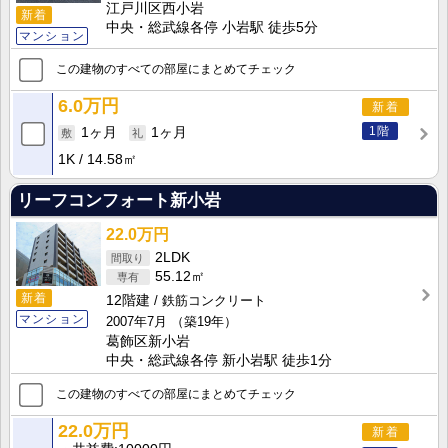
江戸川区西小岩
新着
中央・総武線各停 小岩駅 徒歩5分
マンション
この建物のすべての部屋にまとめてチェック
6.0万円
新着
1階
1ヶ月
1ヶ月
1K
14.58㎡
リーフコンフォート新小岩
22.0万円
2LDK
55.12㎡
新着
12階建
鉄筋コンクリート
マンション
2007年7月
（築19年）
葛飾区新小岩
中央・総武線各停 新小岩駅 徒歩1分
この建物のすべての部屋にまとめてチェック
22.0万円
新着