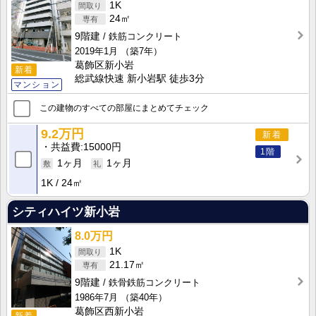
1K
24㎡
9階建
鉄筋コンクリート
2019年1月
（築7年）
葛飾区新小岩
新着
総武線快速 新小岩駅 徒歩3分
マンション
この建物のすべての部屋にまとめてチェック
9.2万円
新着
共益費
15000円
1階
1ヶ月
1ヶ月
1K
24㎡
シティハイツ新小岩
8.0万円
1K
21.17㎡
9階建
鉄骨鉄筋コンクリート
1986年7月
（築40年）
葛飾区西新小岩
新着