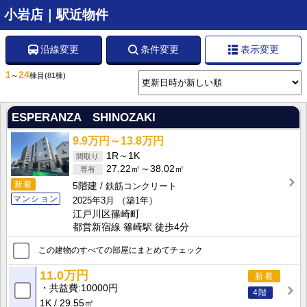
小岩店｜駅近物件
沿線変更
条件変更
表示変更
1
24
～
棟目
(81棟)
ESPERANZA SHINOZAKI
9.9万円～13.8万円
1R～1K
27.22㎡～38.02㎡
新着
5階建
鉄筋コンクリート
マンション
2025年3月
（築1年）
江戸川区篠崎町
都営新宿線 篠崎駅 徒歩4分
この建物のすべての部屋にまとめてチェック
11.0万円
新着
共益費
10000円
4階
1K
29.55㎡