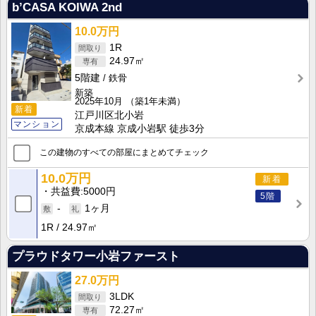
b’CASA KOIWA 2nd
10.0万円
1R
24.97㎡
5階建
鉄骨
新築
2025年10月
（築1年未満）
新着
江戸川区北小岩
マンション
京成本線 京成小岩駅 徒歩3分
この建物のすべての部屋にまとめてチェック
10.0万円
新着
共益費
5000円
5階
-
1ヶ月
1R
24.97㎡
プラウドタワー小岩ファースト
27.0万円
3LDK
72.27㎡