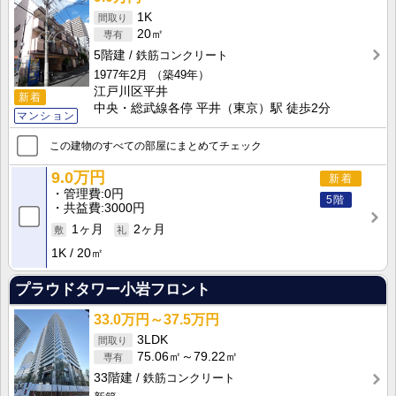
1K
20㎡
5階建
鉄筋コンクリート
1977年2月
（築49年）
江戸川区平井
新着
中央・総武線各停 平井（東京）駅 徒歩2分
マンション
この建物のすべての部屋にまとめてチェック
9.0万円
新着
管理費
0円
5階
共益費
3000円
1ヶ月
2ヶ月
1K
20㎡
プラウドタワー小岩フロント
33.0万円～37.5万円
3LDK
75.06㎡～79.22㎡
33階建
鉄筋コンクリート