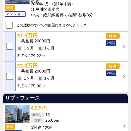
新築
2026年1月
（築1年未満）
新着
江戸川区南小岩
マンション
中央・総武線各停 小岩駅 徒歩3分
この建物のすべての部屋にまとめてチェック
37.5万円
新着
共益費
20000円
29階
1ヶ月
1ヶ月
3LDK
79.22㎡
33.0万円
新着
共益費
20000円
20階
1ヶ月
1ヶ月
3LDK
75.06㎡
リブ・フォース
6.9万円
1R
25.05㎡
新着
3階建
木造