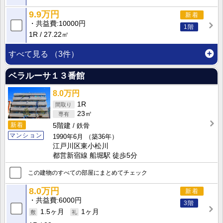
9.9万円
新着
共益費
10000円
1階
1R
27.22㎡
すべて見る
（3件）
ベラルーサ１３番館
8.0万円
1R
23㎡
新着
5階建
鉄骨
マンション
1990年6月
（築36年）
江戸川区東小松川
都営新宿線 船堀駅 徒歩5分
この建物のすべての部屋にまとめてチェック
8.0万円
新着
共益費
6000円
3階
1.5ヶ月
1ヶ月