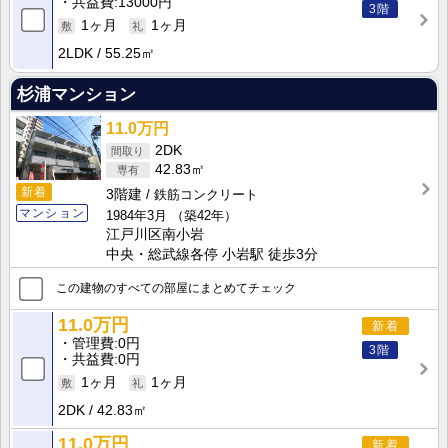
共益費
13000円
3階
1ヶ月
1ヶ月
2LDK
55.25㎡
杉浦マンション
11.0万円
2DK
42.83㎡
新着
3階建
鉄筋コンクリート
マンション
1984年3月
（築42年）
江戸川区南小岩
中央・総武線各停 小岩駅 徒歩3分
この建物のすべての部屋にまとめてチェック
11.0万円
新着
管理費
0円
3階
共益費
0円
1ヶ月
1ヶ月
2DK
42.83㎡
11.0万円
新着