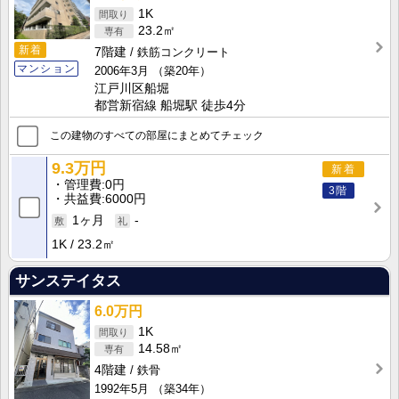
1K
23.2㎡
新着
7階建
鉄筋コンクリート
マンション
2006年3月
（築20年）
江戸川区船堀
都営新宿線 船堀駅 徒歩4分
この建物のすべての部屋にまとめてチェック
9.3万円
新着
管理費
0円
3階
共益費
6000円
1ヶ月
-
1K
23.2㎡
サンステイタス
6.0万円
1K
14.58㎡
4階建
鉄骨
1992年5月
（築34年）