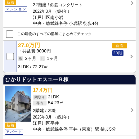
新着
22階建
鉄筋コンクリート
マンション
2022年3月
（築4年）
江戸川区南小岩
中央・総武線各停 小岩駅 徒歩4分
この建物のすべての部屋にまとめてチェック
27.0万円
新着
共益費
9000円
20階
2ヶ月
1ヶ月
3LDK
72.27㎡
ひかりドットエスユーＢ棟
17.4万円
2LDK
54.23㎡
2階建
木造
2025年3月
（築1年）
江戸川区平井
新着
中央・総武線各停 平井（東京）駅 徒歩5分
アパート