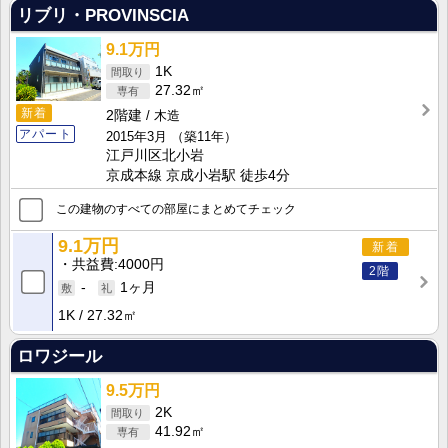
リブリ・PROVINSCIA
9.1万円
1K
27.32㎡
新着
2階建
木造
アパート
2015年3月
（築11年）
江戸川区北小岩
京成本線 京成小岩駅 徒歩4分
この建物のすべての部屋にまとめてチェック
9.1万円
新着
共益費
4000円
2階
-
1ヶ月
1K
27.32㎡
ロワジール
9.5万円
2K
41.92㎡