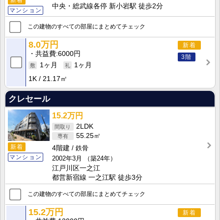
中央・総武線各停 新小岩駅 徒歩2分
マンション
この建物のすべての部屋にまとめてチェック
8.0万円
新着
共益費
6000円
3階
1ヶ月
1ヶ月
1K
21.17㎡
クレセール
15.2万円
2LDK
55.25㎡
新着
4階建
鉄骨
マンション
2002年3月
（築24年）
江戸川区一之江
都営新宿線 一之江駅 徒歩3分
この建物のすべての部屋にまとめてチェック
15.2万円
新着