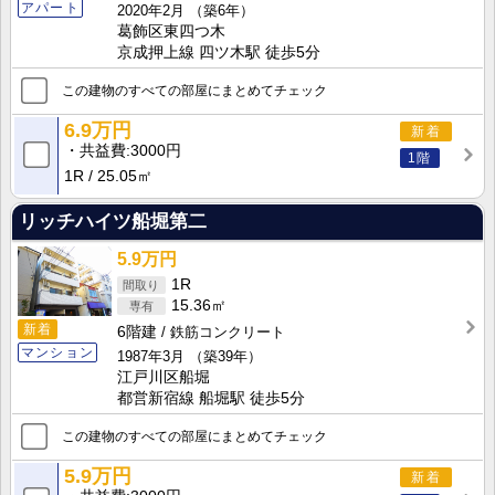
アパート
2020年2月
（築6年）
葛飾区東四つ木
京成押上線 四ツ木駅 徒歩5分
この建物のすべての部屋にまとめてチェック
6.9万円
新着
共益費
3000円
1階
1R
25.05㎡
リッチハイツ船堀第二
5.9万円
1R
15.36㎡
新着
6階建
鉄筋コンクリート
マンション
1987年3月
（築39年）
江戸川区船堀
都営新宿線 船堀駅 徒歩5分
この建物のすべての部屋にまとめてチェック
5.9万円
新着