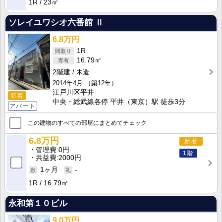
1R
23㎡
ソレイユワシオ六番館 Ⅱ
6.8万円
1R
16.79㎡
2階建
木造
2014年4月
（築12年）
江戸川区平井
新着
中央・総武線各停 平井（東京）駅 徒歩3分
アパート
この建物のすべての部屋にまとめてチェック
6.8万円
新着
管理費
0円
1階
共益費
2000円
1ヶ月
-
1R
16.79㎡
永和第１０ビル
9.0万円