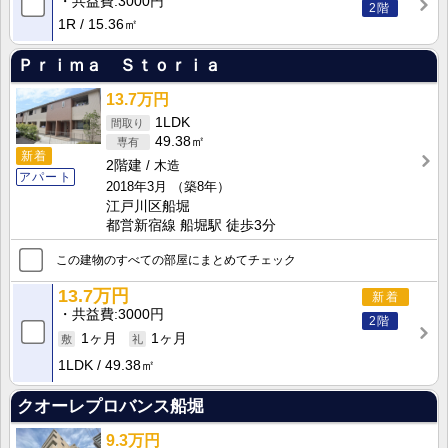
共益費
3000円
2階
1R
15.36㎡
Ｐｒｉｍａ Ｓｔｏｒｉａ
13.7万円
1LDK
49.38㎡
新着
2階建
木造
アパート
2018年3月
（築8年）
江戸川区船堀
都営新宿線 船堀駅 徒歩3分
この建物のすべての部屋にまとめてチェック
13.7万円
新着
共益費
3000円
2階
1ヶ月
1ヶ月
1LDK
49.38㎡
クオーレプロバンス船堀
9.3万円