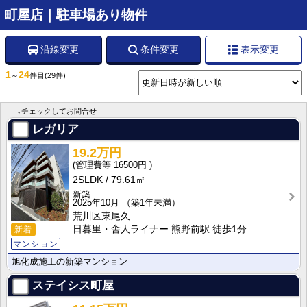
町屋店｜駐車場あり物件
沿線変更
条件変更
表示変更
1
24
～
件目
(29件)
↓チェックしてお問合せ
レガリア
19.2万円
16500円
2SLDK
79.61㎡
新築
2025年10月
（築1年未満）
荒川区東尾久
日暮里・舎人ライナー 熊野前駅 徒歩1分
新着
マンション
旭化成施工の新築マンション
ステイシス町屋