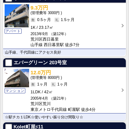
9.3万円
3000円
0.5ヶ月
1.5ヶ月
1K
23.17㎡
アパート
2013年9月
（築12年）
荒川区西日暮里
山手線 西日暮里駅 徒歩7分
山手線、千代田線にアクセス良好
エバーグリーン
203号室
12.0万円
8000円
1ヶ月
1ヶ月
マンション
1LDK
42㎡
2005年4月
（築21年）
荒川区荒川
東京メトロ千代田線 町屋駅 徒歩4分
☆駅チカ１LDK☆使いやすい振り分け間取り☆
Kolet町屋♯11