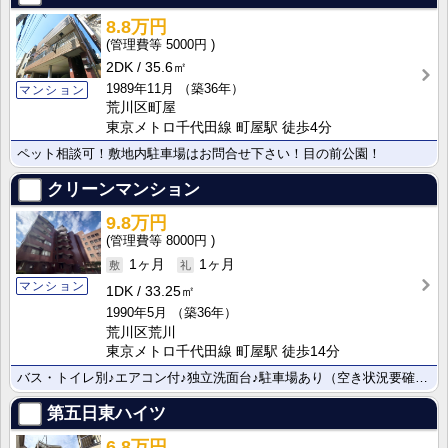
8.8万円
5000円
2DK
35.6㎡
1989年11月
（築36年）
マンション
荒川区町屋
東京メトロ千代田線 町屋駅 徒歩4分
ペット相談可！敷地内駐車場はお問合せ下さい！目の前公園！
クリーンマンション
9.8万円
8000円
1ヶ月
1ヶ月
マンション
1DK
33.25㎡
1990年5月
（築36年）
荒川区荒川
東京メトロ千代田線 町屋駅 徒歩14分
バス・トイレ別♪エアコン付♪独立洗面台♪駐車場あり（空き状況要確認）♪
第五日東ハイツ
6.8万円