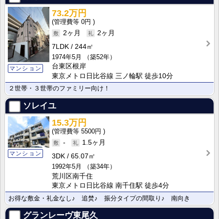
73.2万円
0円
2ヶ月
2ヶ月
7LDK
244㎡
1974年5月
（築52年）
台東区根岸
マンション
東京メトロ日比谷線 三ノ輪駅 徒歩10分
２世帯・３世帯のファミリー向け！
ソレイユ
15.3万円
5500円
-
1.5ヶ月
マンション
3DK
65.07㎡
1992年5月
（築34年）
荒川区南千住
東京メトロ日比谷線 南千住駅 徒歩4分
お得な敷金・礼金なし♪ 追焚♪ 振分タイプの間取り♪ 南向き
グランレーヴ東尾久