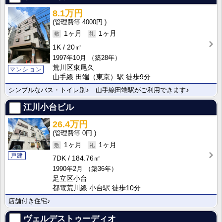
8.1万円
4000円
1ヶ月
1ヶ月
1K
20㎡
1997年10月
（築28年）
荒川区東尾久
マンション
山手線 田端（東京）駅 徒歩9分
シンプルなバス・トイレ別♪ 山手線田端駅がご利用できます♪
江川小台ビル
26.4万円
0円
1ヶ月
1ヶ月
戸建
7DK
184.76㎡
1990年2月
（築36年）
足立区小台
都電荒川線 小台駅 徒歩10分
店舗付き住宅♪
ヴェルデストゥーディオ