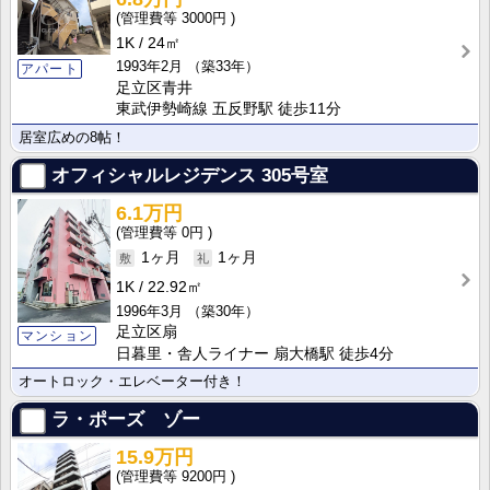
3000円
1K
24㎡
1993年2月
（築33年）
アパート
足立区青井
東武伊勢崎線 五反野駅 徒歩11分
居室広めの8帖！
オフィシャルレジデンス
305号室
6.1万円
0円
1ヶ月
1ヶ月
1K
22.92㎡
1996年3月
（築30年）
足立区扇
マンション
日暮里・舎人ライナー 扇大橋駅 徒歩4分
オートロック・エレベーター付き！
ラ・ポーズ ゾー
15.9万円
9200円