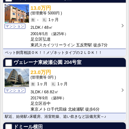
13.0万円
5000円
-
1ヶ月
マンション
2LDK
48㎡
2001年5月
（築25年）
足立区弘道
東武スカイツリーライン 五反野駅 徒歩7分
ペット飼育相談ＯＫ！！メゾネットタイプの２ＬＤＫ！！
ヴェレーナ東綾瀬公園
204号室
23.0万円
0円
1ヶ月
1ヶ月
マンション
3LDK
68.82㎡
2017年9月
（築8年）
足立区谷中
東京メトロ千代田線 北綾瀬駅 徒歩6分
駅近、始発駅♪床暖房、浴室乾燥、追い炊きなど設備充実～♪
ドミール横田