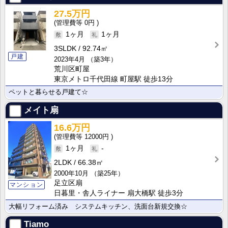
27.5万円
0円
1ヶ月
1ヶ月
3SLDK
92.74㎡
戸建
2023年4月
（築3年）
荒川区町屋
東京メトロ千代田線 町屋駅 徒歩13分
ペットと暮らせる戸建て☆
メイト扇
16.6万円
12000円
1ヶ月
-
2LDK
66.38㎡
2000年10月
（築25年）
足立区扇
マンション
日暮里・舎人ライナー 扇大橋駅 徒歩3分
大幅リフォーム済み システムキッチン、洗面台新規交換☆
Tiamo