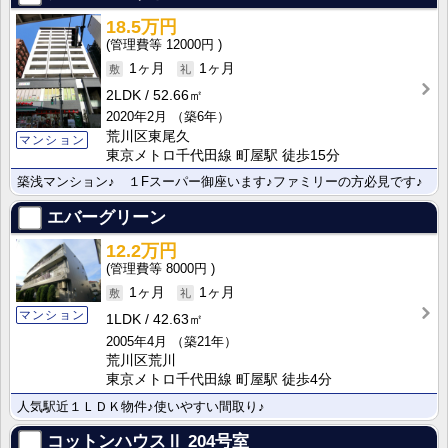
18.5万円
12000円
1ヶ月
1ヶ月
2LDK
52.66㎡
2020年2月
（築6年）
荒川区東尾久
マンション
東京メトロ千代田線 町屋駅 徒歩15分
築浅マンション♪ １Fスーパー御座います♪ファミリーの方必見です♪
エバーグリーン
12.2万円
8000円
1ヶ月
1ヶ月
マンション
1LDK
42.63㎡
2005年4月
（築21年）
荒川区荒川
東京メトロ千代田線 町屋駅 徒歩4分
人気駅近１ＬＤＫ物件♪使いやすい間取り♪
コットンハウスⅡ
204号室