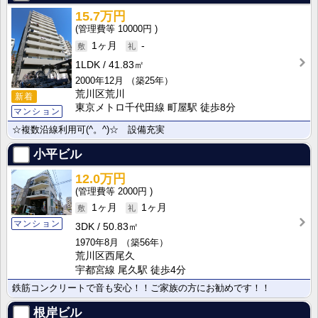
15.7万円
10000円
1ヶ月
-
1LDK
41.83㎡
2000年12月
（築25年）
荒川区荒川
新着
東京メトロ千代田線 町屋駅 徒歩8分
マンション
☆複数沿線利用可(^。^)☆ 設備充実
小平ビル
12.0万円
2000円
1ヶ月
1ヶ月
マンション
3DK
50.83㎡
1970年8月
（築56年）
荒川区西尾久
宇都宮線 尾久駅 徒歩4分
鉄筋コンクリートで音も安心！！ご家族の方にお勧めです！！
根岸ビル