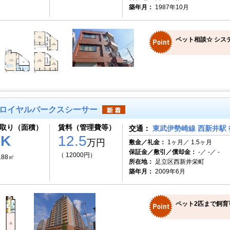
築年月：
1987年10月
ペット相談☆ システ
ロイヤルパークスシーサー
取り（面積）
賃料（管理費等）
交通：
東武伊勢崎線 西新井駅 
1K
12.5
万円
敷金／礼金：
1ヶ月／ 1.5ヶ月
保証金／敷引／償却金：
-／ -／ -
（ 12000円）
.88㎡
所在地：
足立区西新井栄町
築年月：
2009年6月
ペット2匹まで飼育