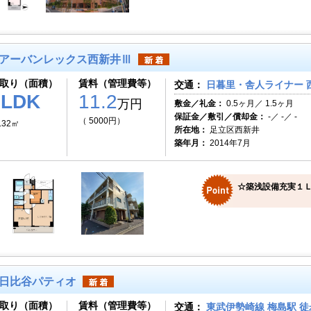
アーバンレックス西新井Ⅲ
取り（面積）
賃料（管理費等）
交通：
日暮里・舎人ライナー 西
1LDK
11.2
万円
敷金／礼金：
0.5ヶ月／ 1.5ヶ月
保証金／敷引／償却金：
-／ -／ -
（ 5000円）
.32㎡
所在地：
足立区西新井
築年月：
2014年7月
☆築浅設備充実１
日比谷パティオ
取り（面積）
賃料（管理費等）
交通：
東武伊勢崎線 梅島駅 徒