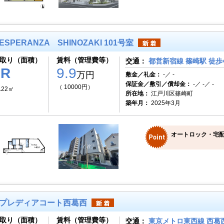
ESPERANZA SHINOZAKI 101号室
取り（面積）
賃料（管理費等）
交通：
都営新宿線 篠崎駅 徒歩
1R
9.9
万円
敷金／礼金：
-／ -
保証金／敷引／償却金：
-／ -／ -
（ 10000円）
.22㎡
所在地：
江戸川区篠崎町
築年月：
2025年3月
オートロック・宅配
プレディアコート西葛西
取り（面積）
賃料（管理費等）
交通：
東京メトロ東西線 西葛西