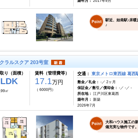
築年月：
2017年9月
駅近、始発駅♪床暖
♪
クラルスクア 203号室
取り（面積）
賃料（管理費等）
交通：
東京メトロ東西線 葛西駅
2LDK
17.1
万円
敷金／礼金：
-／ 2ヶ月
保証金／敷引／償却金：
-／ -／ -
（ 6000円）
.99㎡
所在地：
江戸川区東葛西
築年月：
新築
2026年7月
大和ハウス施工の
備充実な物件です