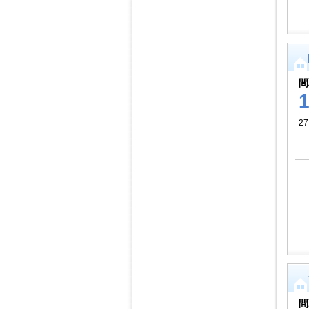
間
27
間