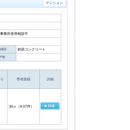
マンション
♬事務所使用相談可
鉄筋コンクリート
物構造
戸数
取り
専有面積
詳細
30㎡
（9.07坪）