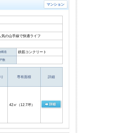
マンション
人気の山手線で快適ライフ
鉄筋コンクリート
物構造
戸数
り
専有面積
詳細
42㎡
（12.7坪）