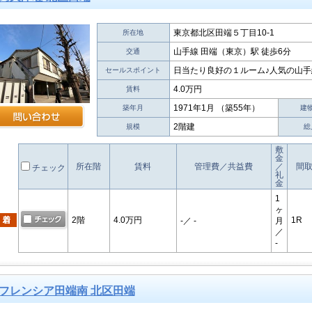
東京都北区田端５丁目10-1
所在地
山手線 田端（東京）駅 徒歩6分
交通
日当たり良好の１ルーム♪人気の山手
セールスポイント
4.0万円
賃料
1971年1月 （築55年）
築年月
建
2階建
規模
総
敷
金
所在階
賃料
管理費／共益費
／
間
チェック
礼
金
1
ヶ
2階
4.0万円
1R
-
／ -
月
／
-
フレンシア田端南 北区田端