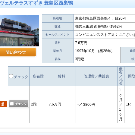
ヴェルテラスすずき 豊島区西巣鴨
東京都豊島区西巣鴨４丁目20-4
所在地
都営三田線 西巣鴨駅 徒歩2分
交通
コンビニエンスストア近くにございま
セールスポイント
7.6万円
賃料
1997年10月 （築28年）
築年月
建
3階建
規模
総
敷
金
所在階
賃料
管理費／共益費
／
間
チェック
礼
金
1
ヶ
月
2階
7.6万円
1R
-
／ 3800円
／
1
ヶ
月