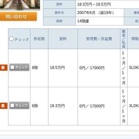
18.3万円～18.5万円
賃料
2007年6月 （築19年）
築年月
建
14階建
規模
総
敷
金
所在階
賃料
管理費／共益費
／
間取
チェック
礼
金
1
ヶ
月
8階
18.5万円
3LDK
0円
／ 17000円
／
1
ヶ
月
1
ヶ
月
6階
18.3万円
3LDK
0円
／ 17000円
／
1
ヶ
月