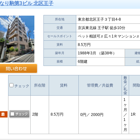
なり駒第3ビル 北区王子
東京都北区王子３丁目4-8
所在地
京浜東北線 王子駅 徒歩10分
交通
ペット相談可♬広々1Ｒマンション
セールスポイント
8.5万円
賃料
1988年3月 （築38年）
築年月
建
6階建
規模
総
敷
金
所在階
賃料
管理費／共益費
／
間
チェック
礼
金
1
ヶ
月
2階
8.5万円
1R
0円
／ 2000円
／
1
ヶ
月