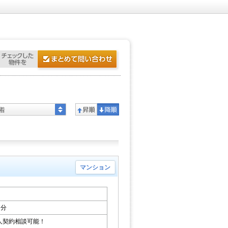
着
マンション
7分
人契約相談可能！