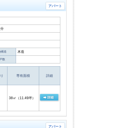
アパート
5分
木造
物構造
戸数
り
専有面積
詳細
38㎡
（11.49坪）
アパート