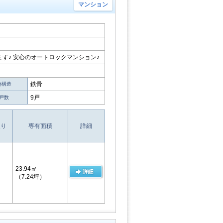
マンション
す♪ 安心のオートロックマンション♪
鉄骨
物構造
9戸
戸数
取り
専有面積
詳細
23.94㎡
（7.24坪）