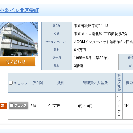
小泉ビル 北区栄町
東京都北区栄町11-13
所在地
東京メトロ南北線 王子駅 徒歩7分
交通
J:COMインターネット無料物件♪日
セールスポイント
6.4万円
賃料
1988年6月 （築38年）
築年月
建
3階建
規模
総
敷
金
所在階
賃料
管理費／共益費
／
間
チェック
礼
金
-
／
2階
6.4万円
1K
0円
／ 0円
1
ヶ
月