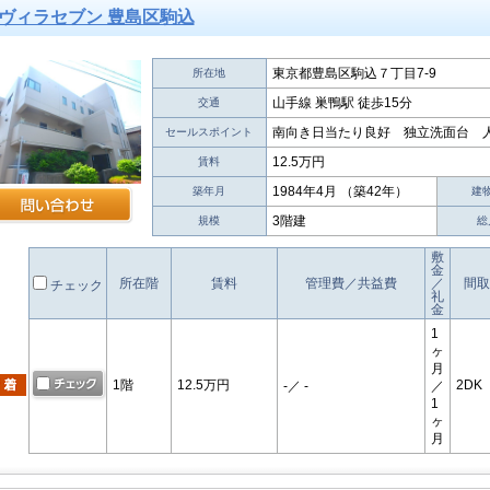
ヴィラセブン 豊島区駒込
東京都豊島区駒込７丁目7-9
所在地
山手線 巣鴨駅 徒歩15分
交通
南向き日当たり良好 独立洗面台 
セールスポイント
12.5万円
賃料
1984年4月 （築42年）
築年月
建
3階建
規模
総
敷
金
所在階
賃料
管理費／共益費
／
間取
チェック
礼
金
1
ヶ
月
1階
12.5万円
2DK
-
／ -
／
1
ヶ
月