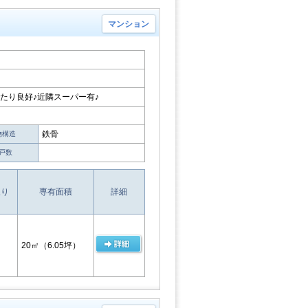
マンション
当たり良好♪近隣スーパー有♪
鉄骨
物構造
戸数
取り
専有面積
詳細
20㎡
（6.05坪）