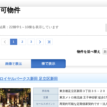
可物件
結果：22棟中1～10棟を表示しています
1
2
3
物件を並べ替え
新
ロイヤルパークス新田 足立区新田
東京都足立区新田３丁目３５－２０
所在地
東京メトロ南北線 王子神谷駅 徒歩1
交通
再契約可能な定期借家契約です！法
セールスポイント