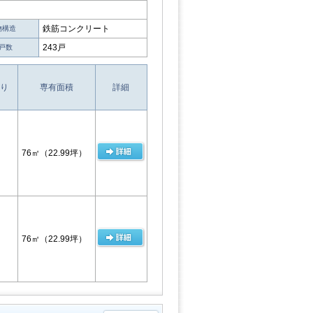
鉄筋コンクリート
物構造
243戸
戸数
り
専有面積
詳細
76㎡
（22.99坪）
76㎡
（22.99坪）