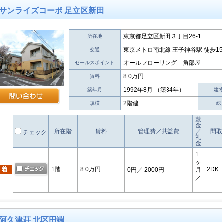
サンライズコーポ 足立区新田
東京都足立区新田３丁目26-1
所在地
東京メトロ南北線 王子神谷駅 徒歩1
交通
オールフローリング 角部屋
セールスポイント
8.0万円
賃料
1992年8月 （築34年）
築年月
建
2階建
規模
総
敷
金
所在階
賃料
管理費／共益費
／
間取
チェック
礼
金
1
ヶ
1階
8.0万円
2DK
0円
／ 2000円
月
／
-
阿久津荘 北区田端