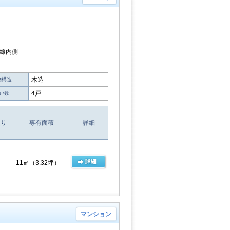
線内側
木造
物構造
4戸
戸数
取り
専有面積
詳細
11㎡
（3.32坪）
マンション