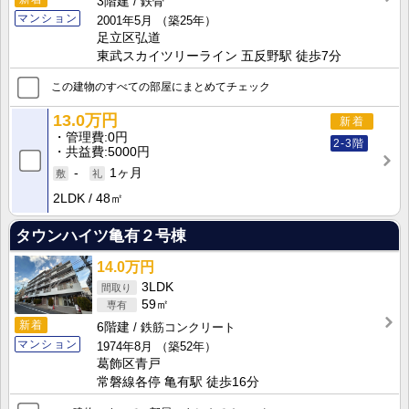
3階建
鉄骨
マンション
2001年5月
（築25年）
足立区弘道
東武スカイツリーライン 五反野駅 徒歩7分
この建物のすべての部屋にまとめてチェック
13.0万円
新着
管理費
0円
2-3階
共益費
5000円
-
1ヶ月
2LDK
48㎡
タウンハイツ亀有２号棟
14.0万円
3LDK
59㎡
新着
6階建
鉄筋コンクリート
マンション
1974年8月
（築52年）
葛飾区青戸
常磐線各停 亀有駅 徒歩16分