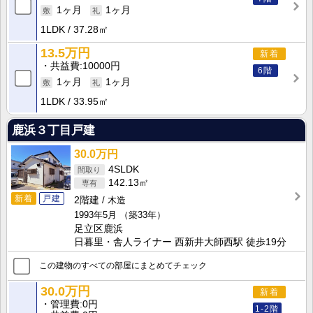
1ヶ月
1ヶ月
1LDK
37.28㎡
13.5万円
新着
共益費
10000円
6階
1ヶ月
1ヶ月
1LDK
33.95㎡
鹿浜３丁目戸建
30.0万円
4SLDK
142.13㎡
新着
戸建
2階建
木造
1993年5月
（築33年）
足立区鹿浜
日暮里・舎人ライナー 西新井大師西駅 徒歩19分
この建物のすべての部屋にまとめてチェック
30.0万円
新着
管理費
0円
1-2階