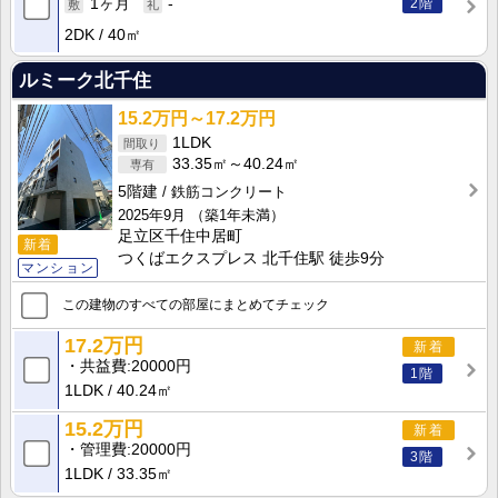
2階
1ヶ月
-
2DK
40㎡
ルミーク北千住
15.2万円～17.2万円
1LDK
33.35㎡～40.24㎡
5階建
鉄筋コンクリート
2025年9月
（築1年未満）
足立区千住中居町
新着
つくばエクスプレス 北千住駅 徒歩9分
マンション
この建物のすべての部屋にまとめてチェック
17.2万円
新着
共益費
20000円
1階
1LDK
40.24㎡
15.2万円
新着
管理費
20000円
3階
1LDK
33.35㎡