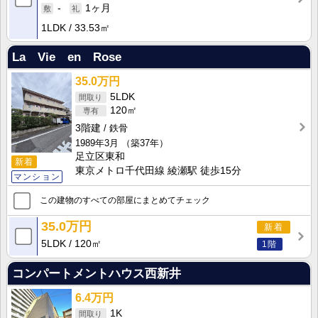
-
1ヶ月
1LDK
33.53㎡
La Vie en Rose
35.0万円
5LDK
120㎡
3階建
鉄骨
1989年3月
（築37年）
足立区東和
新着
東京メトロ千代田線 綾瀬駅 徒歩15分
マンション
この建物のすべての部屋にまとめてチェック
35.0万円
新着
5LDK
120㎡
1階
コンパートメントハウス西新井
6.4万円
1K