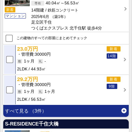
40.04㎡～56.53㎡
新着
14階建
鉄筋コンクリート
マンション
2025年6月
（築1年）
足立区千住
つくばエクスプレス 北千住駅 徒歩4分
この建物のすべての部屋にまとめてチェック
23.0万円
新着
管理費
30000円
14階
1ヶ月
-
2LDK
44.93㎡
29.2万円
新着
管理費
30000円
9階
1ヶ月
1ヶ月
2LDK
56.53㎡
すべて見る
（3件）
S-RESIDENCE千住大橋