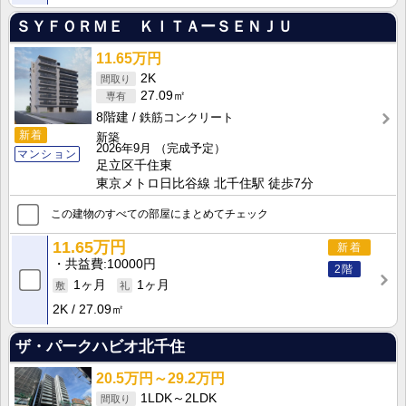
ＳＹＦＯＲＭＥ ＫＩＴＡーＳＥＮＪＵ
11.65万円
2K
27.09㎡
8階建
鉄筋コンクリート
新着
新築
2026年9月
（完成予定）
マンション
足立区千住東
東京メトロ日比谷線 北千住駅 徒歩7分
この建物のすべての部屋にまとめてチェック
11.65万円
新着
共益費
10000円
2階
1ヶ月
1ヶ月
2K
27.09㎡
ザ・パークハビオ北千住
20.5万円～29.2万円
1LDK～2LDK