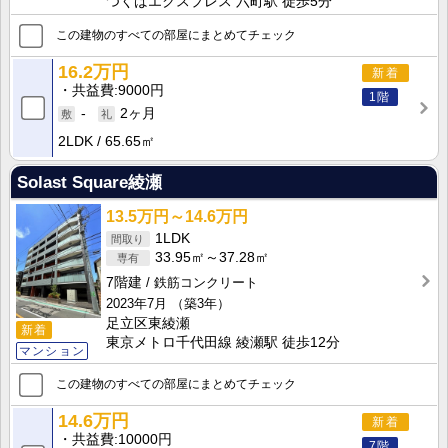
つくばエクスプレス 六町駅 徒歩5分
この建物のすべての部屋にまとめてチェック
16.2万円
新着
共益費
9000円
1階
-
2ヶ月
2LDK
65.65㎡
Solast Square綾瀬
13.5万円～14.6万円
1LDK
33.95㎡～37.28㎡
7階建
鉄筋コンクリート
2023年7月
（築3年）
足立区東綾瀬
新着
東京メトロ千代田線 綾瀬駅 徒歩12分
マンション
この建物のすべての部屋にまとめてチェック
14.6万円
新着
共益費
10000円
7階