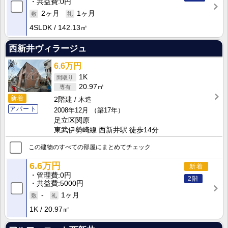
共益費
0円
2ヶ月
1ヶ月
4SLDK
142.13㎡
西新井ヴィラージュ
6.6万円
1K
20.97㎡
新着
2階建
木造
アパート
2008年12月
（築17年）
足立区関原
東武伊勢崎線 西新井駅 徒歩14分
この建物のすべての部屋にまとめてチェック
6.6万円
新着
管理費
0円
2階
共益費
5000円
-
1ヶ月
1K
20.97㎡