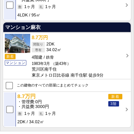
1ヶ月
1ヶ月
4LDK
95㎡
マンション麻衣
8.7万円
2DK
34.02㎡
新着
4階建
鉄骨
マンション
1983年3月
（築43年）
荒川区南千住
東京メトロ日比谷線 南千住駅 徒歩9分
この建物のすべての部屋にまとめてチェック
8.7万円
新着
管理費
0円
3階
共益費
3000円
1ヶ月
1ヶ月
2DK
34.02㎡