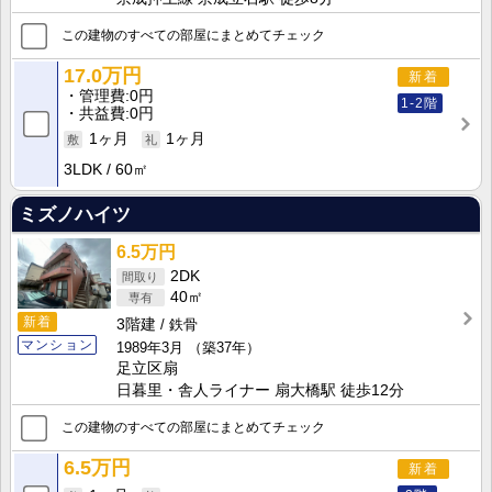
この建物のすべての部屋にまとめてチェック
17.0万円
新着
管理費
0円
1-2階
共益費
0円
1ヶ月
1ヶ月
3LDK
60㎡
ミズノハイツ
6.5万円
2DK
40㎡
新着
3階建
鉄骨
マンション
1989年3月
（築37年）
足立区扇
日暮里・舎人ライナー 扇大橋駅 徒歩12分
この建物のすべての部屋にまとめてチェック
6.5万円
新着