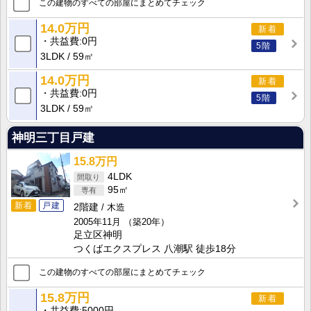
この建物のすべての部屋にまとめてチェック
14.0万円
新着
共益費
0円
5階
3LDK
59㎡
14.0万円
新着
共益費
0円
5階
3LDK
59㎡
神明三丁目戸建
15.8万円
4LDK
95㎡
新着
戸建
2階建
木造
2005年11月
（築20年）
足立区神明
つくばエクスプレス 八潮駅 徒歩18分
この建物のすべての部屋にまとめてチェック
15.8万円
新着
共益費
5000円