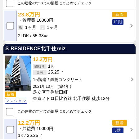
この建物のすべての部屋にまとめてチェック
23.8万円
新着
管理費
10000円
11階
1ヶ月
1ヶ月
2LDK
55.38㎡
S‐RESIDENCE北千住reiz
12.2万円
1K
25.25㎡
15階建
鉄筋コンクリート
2021年10月
（築4年）
足立区千住龍田町
新着
東京メトロ日比谷線 北千住駅 徒歩12分
マンション
この建物のすべての部屋にまとめてチェック
12.2万円
新着
共益費
10000円
5階
1K
25.25㎡