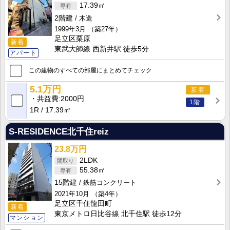
17.39㎡
2階建
木造
1999年3月
（築27年）
足立区栗原
新着
東武大師線 西新井駅 徒歩5分
アパート
この建物のすべての部屋にまとめてチェック
5.1万円
新着
共益費
2000円
1階
1R
17.39㎡
S-RESIDENCE北千住reiz
23.8万円
2LDK
55.38㎡
15階建
鉄筋コンクリート
2021年10月
（築4年）
足立区千住龍田町
新着
東京メトロ日比谷線 北千住駅 徒歩12分
マンション