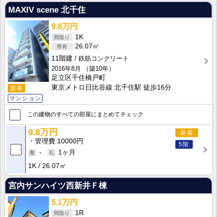
MAXIV scene 北千住
9.8万円
1K
26.07㎡
11階建
鉄筋コンクリート
2016年8月
（築10年）
足立区千住橋戸町
東京メトロ日比谷線 北千住駅 徒歩16分
新着
マンション
この建物のすべての部屋にまとめてチェック
9.8万円
新着
管理費
10000円
5階
-
1ヶ月
1K
26.07㎡
宮内サンハイツ西新井Ｆ棟
5.1万円
1R