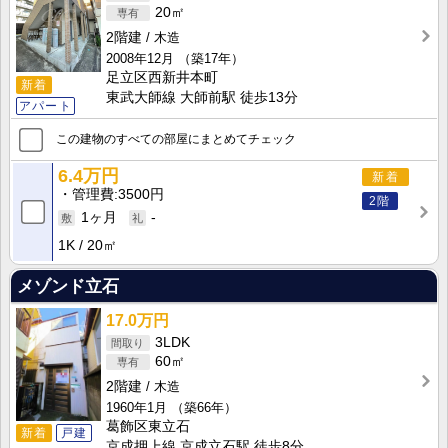
20㎡
2階建
木造
2008年12月
（築17年）
足立区西新井本町
新着
東武大師線 大師前駅 徒歩13分
アパート
この建物のすべての部屋にまとめてチェック
6.4万円
新着
管理費
3500円
2階
1ヶ月
-
1K
20㎡
メゾンド立石
17.0万円
3LDK
60㎡
2階建
木造
1960年1月
（築66年）
葛飾区東立石
新着
戸建
京成押上線 京成立石駅 徒歩8分