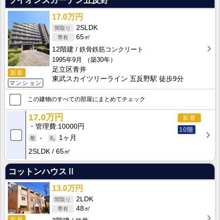
ライオンズガーデン五反野
17.0万円
2SLDK
65㎡
12階建
鉄骨鉄筋コンクリート
1995年9月
（築30年）
足立区青井
新着
東武スカイツリーライン 五反野駅 徒歩9分
マンション
この建物のすべての部屋にまとめてチェック
17.0万円
新着
管理費
10000円
10階
-
1ヶ月
2SLDK
65㎡
コットンハウスⅡ
13.0万円
2LDK
48㎡
新着