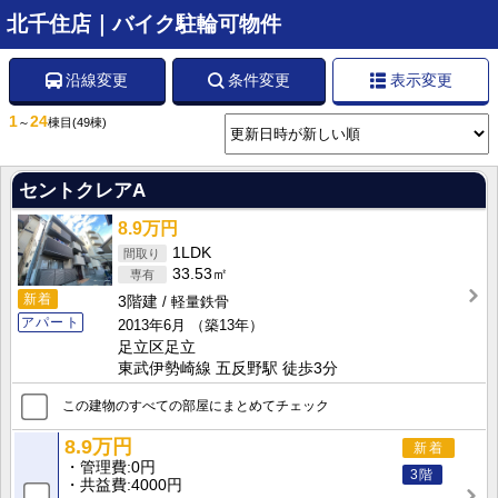
北千住店｜バイク駐輪可物件
沿線変更
条件変更
表示変更
1
24
～
棟目
(49棟)
セントクレアA
8.9万円
1LDK
33.53㎡
新着
3階建
軽量鉄骨
アパート
2013年6月
（築13年）
足立区足立
東武伊勢崎線 五反野駅 徒歩3分
この建物のすべての部屋にまとめてチェック
8.9万円
新着
管理費
0円
3階
共益費
4000円