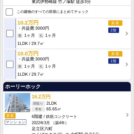
東武伊勢崎線 竹ノ塚駅 徒歩3分
この建物のすべての部屋にまとめてチェック
10.2万円
新着
共益費
3000円
2階
1ヶ月
1ヶ月
1LDK
29.7㎡
10.0万円
新着
共益費
3000円
1階
1ヶ月
1ヶ月
1LDK
29.7㎡
ホーリーホック
16.2万円
2LDK
65.65㎡
新着
6階建
鉄筋コンクリート
マンション
2022年3月
（築4年）
足立区六町