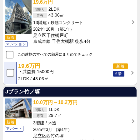
19.6万円
2LDK
43.06㎡
13階建
鉄筋コンクリート
2024年10月
（築1年）
足立区千住橋戸町
新着
京成本線 千住大橋駅 徒歩4分
マンション
この建物のすべての部屋にまとめてチェック
19.6万円
新着
共益費
15000円
6階
2LDK
43.06㎡
Jブラン竹ノ塚
10.0万円～10.2万円
1LDK
29.7㎡
新着
3階建
木造
アパート
2025年3月
（築1年）
足立区西竹の塚