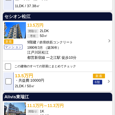
1LDK
37.38㎡
セシオン松江
13.5万円
2LDK
50㎡
新着
9階建
鉄骨鉄筋コンクリート
マンション
1990年3月
（築36年）
江戸川区松江
都営新宿線 一之江駅 徒歩10分
この建物のすべての部屋にまとめてチェック
13.5万円
新着
共益費
10000円
6階
2LDK
50㎡
Alivis東瑞江
11.1万円～11.3万円
1K