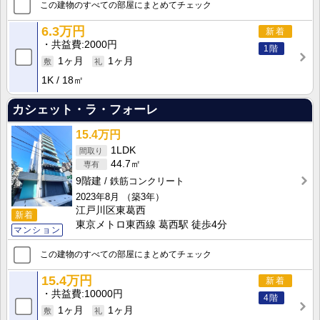
この建物のすべての部屋にまとめてチェック
6.3万円
新着
共益費
2000円
1階
1ヶ月
1ヶ月
1K
18㎡
カシェット・ラ・フォーレ
15.4万円
1LDK
44.7㎡
9階建
鉄筋コンクリート
2023年8月
（築3年）
江戸川区東葛西
新着
東京メトロ東西線 葛西駅 徒歩4分
マンション
この建物のすべての部屋にまとめてチェック
15.4万円
新着
共益費
10000円
4階
1ヶ月
1ヶ月