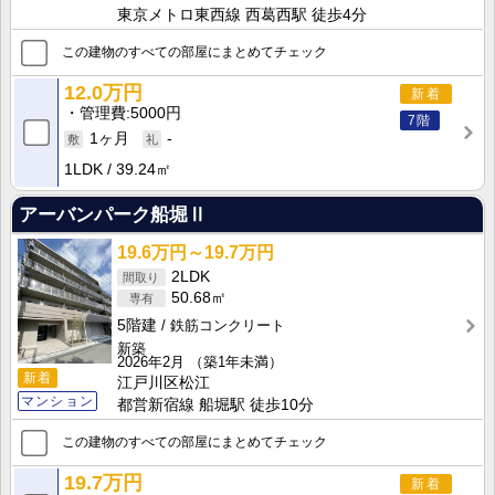
東京メトロ東西線 西葛西駅 徒歩4分
この建物のすべての部屋にまとめてチェック
12.0万円
新着
管理費
5000円
7階
1ヶ月
-
1LDK
39.24㎡
アーバンパーク船堀Ⅱ
19.6万円～19.7万円
2LDK
50.68㎡
5階建
鉄筋コンクリート
新築
2026年2月
（築1年未満）
新着
江戸川区松江
マンション
都営新宿線 船堀駅 徒歩10分
この建物のすべての部屋にまとめてチェック
19.7万円
新着