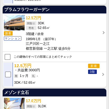
プラムフラワーガーデン
12.5万円
3DK
52.65㎡
新着
3階建
鉄骨
マンション
1989年1月
（築37年）
江戸川区一之江
都営新宿線 一之江駅 徒歩5分
この建物のすべての部屋にまとめてチェック
12.5万円
新着
共益費
3000円
3階
1ヶ月
-
3DK
52.65㎡
メゾンド立石
17.0万円
3LDK