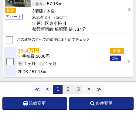
57.13㎡
新着
3階建
木造
アパート
2025年2月
（築1年）
江戸川区東小松川
都営新宿線 船堀駅 徒歩14分
この建物のすべての部屋にまとめてチェック
15.4万円
新着
共益費
5000円
2階
1ヶ月
1ヶ月
2LDK
57.13㎡
≪
<
1
2
3
>
≫
沿線変更
条件変更