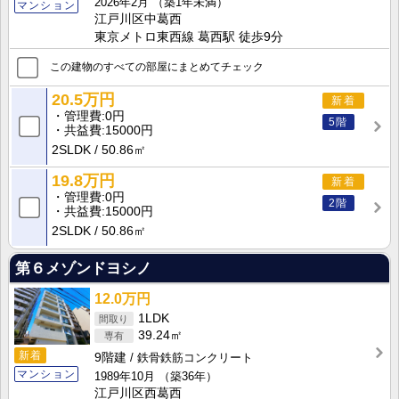
2026年2月
（築1年未満）
マンション
江戸川区中葛西
東京メトロ東西線 葛西駅 徒歩9分
この建物のすべての部屋にまとめてチェック
20.5万円
新着
管理費
0円
5階
共益費
15000円
2SLDK
50.86㎡
19.8万円
新着
管理費
0円
2階
共益費
15000円
2SLDK
50.86㎡
第６メゾンドヨシノ
12.0万円
1LDK
39.24㎡
新着
9階建
鉄骨鉄筋コンクリート
マンション
1989年10月
（築36年）
江戸川区西葛西