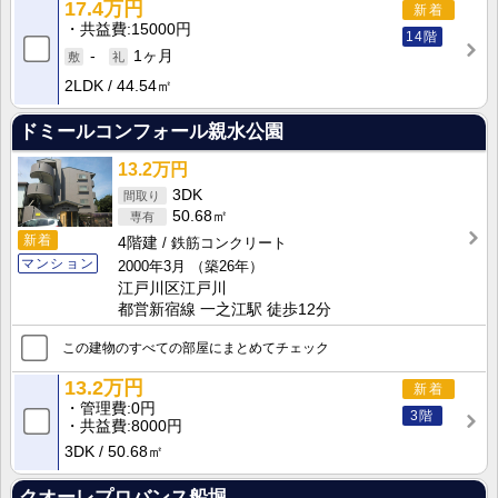
17.4万円
新着
共益費
15000円
14階
-
1ヶ月
2LDK
44.54㎡
ドミールコンフォール親水公園
13.2万円
3DK
50.68㎡
新着
4階建
鉄筋コンクリート
マンション
2000年3月
（築26年）
江戸川区江戸川
都営新宿線 一之江駅 徒歩12分
この建物のすべての部屋にまとめてチェック
13.2万円
新着
管理費
0円
3階
共益費
8000円
3DK
50.68㎡
クオーレプロバンス船堀