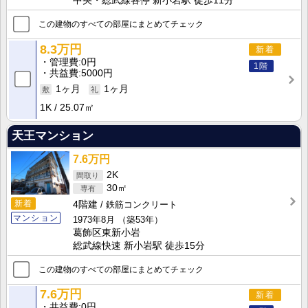
中央・総武線各停 新小岩駅 徒歩11分
この建物のすべての部屋にまとめてチェック
8.3万円
新着
管理費
0円
1階
共益費
5000円
1ヶ月
1ヶ月
1K
25.07㎡
天王マンション
7.6万円
2K
30㎡
新着
4階建
鉄筋コンクリート
マンション
1973年8月
（築53年）
葛飾区東新小岩
総武線快速 新小岩駅 徒歩15分
この建物のすべての部屋にまとめてチェック
7.6万円
新着
共益費
0円