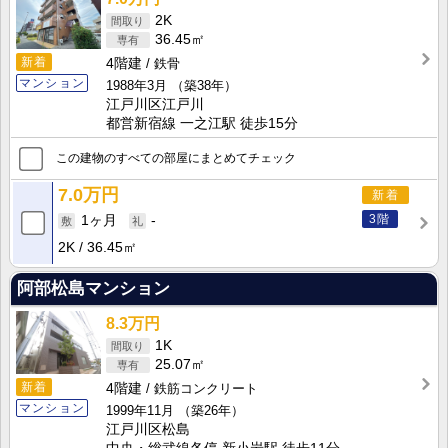
2K
36.45㎡
新着
4階建
鉄骨
マンション
1988年3月
（築38年）
江戸川区江戸川
都営新宿線 一之江駅 徒歩15分
この建物のすべての部屋にまとめてチェック
7.0万円
新着
3階
1ヶ月
-
2K
36.45㎡
阿部松島マンション
8.3万円
1K
25.07㎡
新着
4階建
鉄筋コンクリート
マンション
1999年11月
（築26年）
江戸川区松島