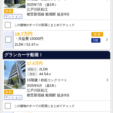
2025年7月
（築1年）
江戸川区松江
新着
都営新宿線 船堀駅 徒歩9分
マンション
この建物のすべての部屋にまとめてチェック
19.7万円
新着
共益費
15000円
5階
2LDK
51.67㎡
グランカーサ船堀Ⅰ
17.4万円
2LDK
44.54㎡
15階建
鉄筋コンクリート
2025年6月
（築1年）
江戸川区松江
新着
都営新宿線 船堀駅 徒歩9分
マンション
この建物のすべての部屋にまとめてチェック