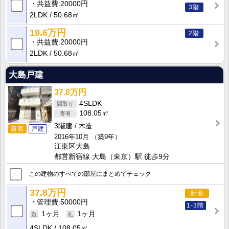
共益費
20000円
3階
2LDK
50.68㎡
19.6万円
2階
共益費
20000円
2LDK
50.68㎡
大島戸建
37.8万円
4SLDK
108.05㎡
3階建
木造
新着
戸建
2016年10月
（築9年）
江東区大島
都営新宿線 大島（東京）駅 徒歩9分
この建物のすべての部屋にまとめてチェック
37.8万円
新着
管理費
50000円
1-3階
1ヶ月
1ヶ月
4SLDK
108.05㎡