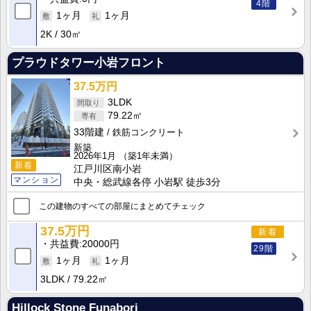
4階
1ヶ月
1ヶ月
2K
30㎡
プラウドタワー小岩フロント
37.5万円
3LDK
79.22㎡
33階建
鉄筋コンクリート
新築
2026年1月
（築1年未満）
新着
江戸川区南小岩
マンション
中央・総武線各停 小岩駅 徒歩3分
この建物のすべての部屋にまとめてチェック
37.5万円
新着
共益費
20000円
29階
1ヶ月
1ヶ月
3LDK
79.22㎡
Hillock Stone Funabori