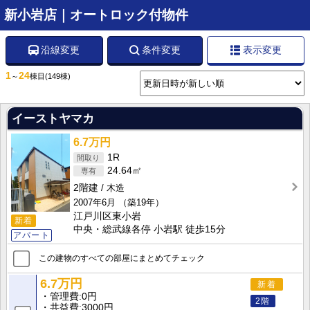
新小岩店｜オートロック付物件
沿線変更
条件変更
表示変更
1
24
～
棟目
(149棟)
イーストヤマカ
6.7万円
1R
24.64㎡
2階建
木造
2007年6月
（築19年）
江戸川区東小岩
新着
中央・総武線各停 小岩駅 徒歩15分
アパート
この建物のすべての部屋にまとめてチェック
6.7万円
新着
管理費
0円
2階
共益費
3000円