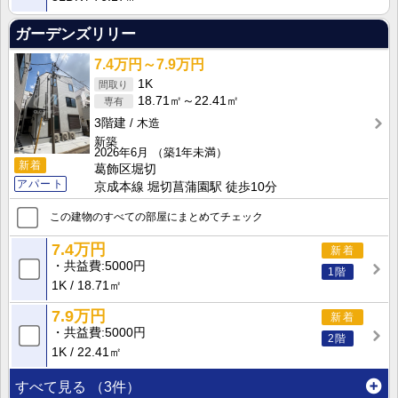
ガーデンズリリー
7.4万円～7.9万円
1K
18.71㎡～22.41㎡
3階建
木造
新築
2026年6月
（築1年未満）
新着
葛飾区堀切
アパート
京成本線 堀切菖蒲園駅 徒歩10分
この建物のすべての部屋にまとめてチェック
7.4万円
新着
共益費
5000円
1階
1K
18.71㎡
7.9万円
新着
共益費
5000円
2階
1K
22.41㎡
すべて見る
（3件）