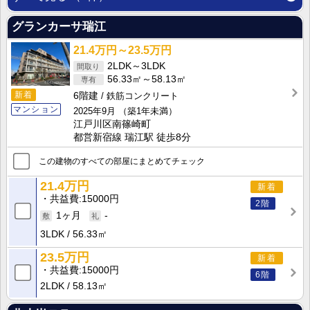
グランカーサ瑞江
21.4万円～23.5万円
2LDK～3LDK
56.33㎡～58.13㎡
新着
6階建
鉄筋コンクリート
マンション
2025年9月
（築1年未満）
江戸川区南篠崎町
都営新宿線 瑞江駅 徒歩8分
この建物のすべての部屋にまとめてチェック
21.4万円
新着
共益費
15000円
2階
1ヶ月
-
3LDK
56.33㎡
23.5万円
新着
共益費
15000円
6階
2LDK
58.13㎡