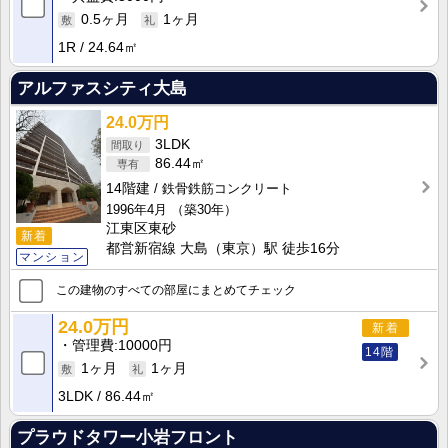
0.5ヶ月
1ヶ月
1R
24.64㎡
アルファスシティ大島
24.0万円
3LDK
86.44㎡
14階建
鉄骨鉄筋コンクリート
1996年4月
（築30年）
江東区東砂
新着
都営新宿線 大島（東京）駅 徒歩16分
マンション
この建物のすべての部屋にまとめてチェック
24.0万円
新着
管理費
10000円
14階
1ヶ月
1ヶ月
3LDK
86.44㎡
プラウドタワー小岩フロント