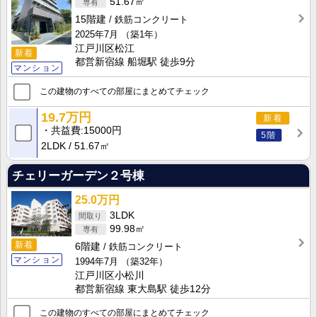
51.67㎡
15階建
鉄筋コンクリート
2025年7月
（築1年）
江戸川区松江
新着
都営新宿線 船堀駅 徒歩9分
マンション
この建物のすべての部屋にまとめてチェック
19.7万円
新着
共益費
15000円
5階
2LDK
51.67㎡
チェリーガーデン２号棟
25.0万円
3LDK
99.98㎡
新着
6階建
鉄筋コンクリート
マンション
1994年7月
（築32年）
江戸川区小松川
都営新宿線 東大島駅 徒歩12分
この建物のすべての部屋にまとめてチェック