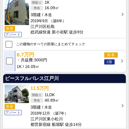
1K
16.09㎡
3階建
木造
2019年9月
（築6年）
江戸川区松島
新着
総武線快速 新小岩駅 徒歩9分
アパート
この建物のすべての部屋にまとめてチェック
6.7万円
新着
共益費
3000円
1階
1K
16.09㎡
ピースフルパレス江戸川
11.5万円
1LDK
40.89㎡
新着
3階建
木造
アパート
2018年12月
（築7年）
江戸川区東小松川
都営新宿線 船堀駅 徒歩14分