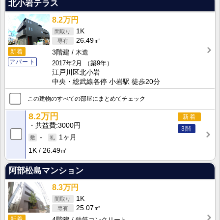
北小岩テラス
8.2万円
1K
26.49㎡
新着
3階建
木造
アパート
2017年2月
（築9年）
江戸川区北小岩
中央・総武線各停 小岩駅 徒歩20分
この建物のすべての部屋にまとめてチェック
8.2万円
新着
共益費
3000円
3階
-
1ヶ月
1K
26.49㎡
阿部松島マンション
8.3万円
1K
25.07㎡
新着
4階建
鉄筋コンクリート