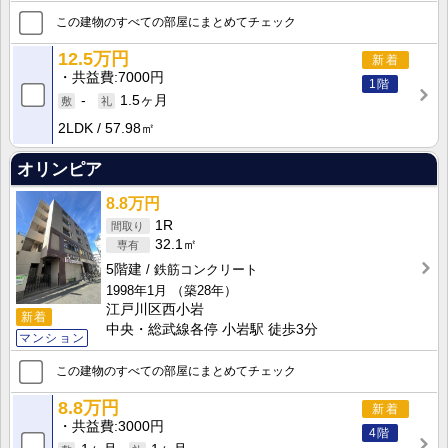
この建物のすべての部屋にまとめてチェック
12.5万円
新着
共益費
7000円
1階
-
1.5ヶ月
2LDK
57.98㎡
オリンピア
8.8万円
1R
32.1㎡
5階建
鉄筋コンクリート
1998年1月
（築28年）
江戸川区西小岩
新着
中央・総武線各停 小岩駅 徒歩3分
マンション
この建物のすべての部屋にまとめてチェック
8.8万円
新着
共益費
3000円
4階