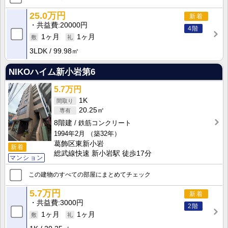
25.0万円
新着
共益費
20000円
4階
1ヶ月
1ヶ月
3LDK
99.98㎡
NIKOハイム新小岩第6
5.7万円
1K
20.25㎡
8階建
鉄筋コンクリート
1994年2月
（築32年）
葛飾区東新小岩
新着
総武線快速 新小岩駅 徒歩17分
マンション
この建物のすべての部屋にまとめてチェック
5.7万円
新着
共益費
3000円
2階
1ヶ月
1ヶ月