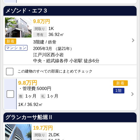
メゾンド・エフ３
9.8万円
1K
36.92㎡
新着
3階建
鉄骨
マンション
2005年3月
（築21年）
江戸川区西小岩
中央・総武線各停 小岩駅 徒歩6分
この建物のすべての部屋にまとめてチェック
9.8万円
新着
管理費
5000円
1階
1ヶ月
1ヶ月
1K
36.92㎡
グランカーサ船堀Ⅱ
19.7万円
2LDK