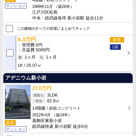
マンション
1999年11月
（築26年）
江戸川区松島
中央・総武線各停 新小岩駅 徒歩11分
この建物のすべての部屋にまとめてチェック
8.3万円
新着
管理費
0円
1階
共益費
5000円
1ヶ月
1ヶ月
1K
25.07㎡
アデニウム新小岩
27.0万円
3LDK
82.8㎡
14階建
鉄筋コンクリート
2012年4月
（築14年）
葛飾区東新小岩
新着
総武線快速 新小岩駅 徒歩5分
マンション