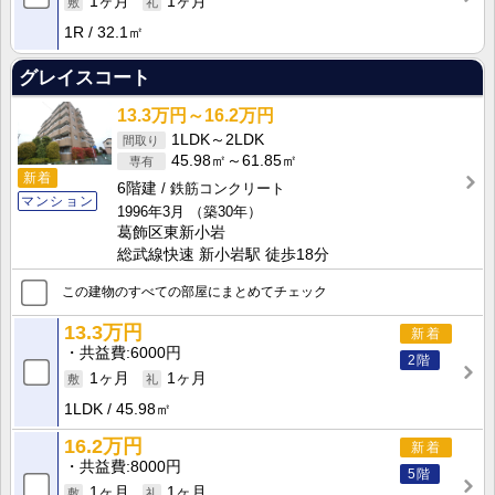
1ヶ月
1ヶ月
1R
32.1㎡
グレイスコート
13.3万円～16.2万円
1LDK～2LDK
45.98㎡～61.85㎡
新着
6階建
鉄筋コンクリート
マンション
1996年3月
（築30年）
葛飾区東新小岩
総武線快速 新小岩駅 徒歩18分
この建物のすべての部屋にまとめてチェック
13.3万円
新着
共益費
6000円
2階
1ヶ月
1ヶ月
1LDK
45.98㎡
16.2万円
新着
共益費
8000円
5階
1ヶ月
1ヶ月