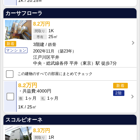
1K
20.25㎡
カーサフローラ
8.2万円
1K
25㎡
新着
3階建
鉄骨
マンション
2002年11月
（築23年）
江戸川区平井
中央・総武線各停 平井（東京）駅 徒歩7分
この建物のすべての部屋にまとめてチェック
8.2万円
新着
共益費
4000円
2階
1ヶ月
1ヶ月
1K
25㎡
スコルピオーネ
8.3万円
1R