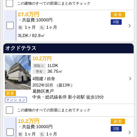
この建物のすべての部屋にまとめてチェック
27.0万円
新着
共益費
10000円
4階
1ヶ月
1ヶ月
3LDK
82.8㎡
オクドテラス
10.2万円
1LDK
36.75㎡
4階建
鉄骨
2012年10月
（築13年）
葛飾区奥戸
新着
中央・総武線各停 新小岩駅 徒歩19分
マンション
この建物のすべての部屋にまとめてチェック
10.2万円
新着
共益費
10000円
3階
1ヶ月
1ヶ月