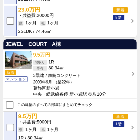
23.0万円
新着
共益費
20000円
8階
1ヶ月
1ヶ月
2SLDK
74.46㎡
JEWEL COURT A棟
9.5万円
1R
30.34㎡
新着
3階建
鉄筋コンクリート
マンション
2003年9月
（築22年）
葛飾区新小岩
中央・総武線各停 新小岩駅 徒歩10分
この建物のすべての部屋にまとめてチェック
9.5万円
新着
共益費
5000円
1階
1ヶ月
1ヶ月
1R
30.34㎡