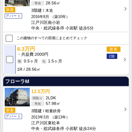
28.56㎡
新着
3階建
木造
アパート
2016年8月
（築10年）
江戸川区南小岩
中央・総武線各停 小岩駅 徒歩5分
この建物のすべての部屋にまとめてチェック
8.3万円
新着
共益費
2000円
2階
0.5ヶ月
1.5ヶ月
1R
28.56㎡
フローラM
12.5万円
2LDK
57.98㎡
新着
3階建
軽量鉄骨
アパート
2013年3月
（築13年）
江戸川区東松本
中央・総武線各停 小岩駅 徒歩24分