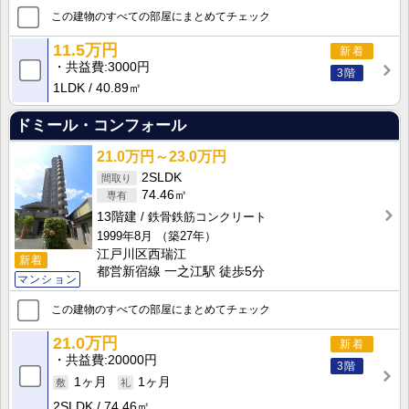
この建物のすべての部屋にまとめてチェック
11.5万円
新着
共益費
3000円
3階
1LDK
40.89㎡
ドミール・コンフォール
21.0万円～23.0万円
2SLDK
74.46㎡
13階建
鉄骨鉄筋コンクリート
1999年8月
（築27年）
江戸川区西瑞江
新着
都営新宿線 一之江駅 徒歩5分
マンション
この建物のすべての部屋にまとめてチェック
21.0万円
新着
共益費
20000円
3階
1ヶ月
1ヶ月
2SLDK
74.46㎡