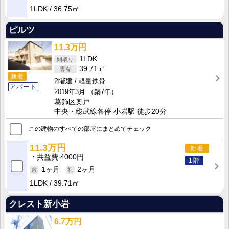
1LDK
36.75㎡
ピルツ
11.3万円
1LDK
39.71㎡
新着
2階建
軽量鉄骨
アパート
2019年3月
（築7年）
葛飾区奥戸
中央・総武線各停 小岩駅 徒歩20分
この建物のすべての部屋にまとめてチェック
11.3万円
新着
共益費
4000円
1階
1ヶ月
2ヶ月
1LDK
39.71㎡
クレスト新小岩
6.7万円