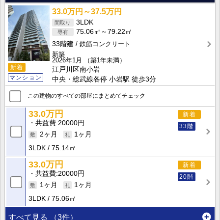
33.0万円～37.5万円
3LDK
75.06㎡～79.22㎡
33階建
鉄筋コンクリート
新築
2026年1月
（築1年未満）
新着
江戸川区南小岩
マンション
中央・総武線各停 小岩駅 徒歩3分
この建物のすべての部屋にまとめてチェック
33.0万円
新着
共益費
20000円
33階
2ヶ月
1ヶ月
3LDK
75.14㎡
33.0万円
新着
共益費
20000円
20階
1ヶ月
1ヶ月
3LDK
75.06㎡
すべて見る
（3件）