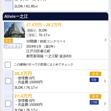
2LDK
61.85㎡
Alivis一之江
27.4万円～28.2万円
3LDK
76.17㎡
新着
10階建
鉄筋コンクリート
マンション
2024年1月
（築2年）
江戸川区春江町
都営新宿線 一之江駅 徒歩8分
この建物のすべての部屋にまとめてチェック
28.2万円
新着
管理費
0円
6階
共益費
15000円
3LDK
76.17㎡
27.4万円
新着
管理費
0円
10階
共益費
15000円
3LDK
76.17㎡