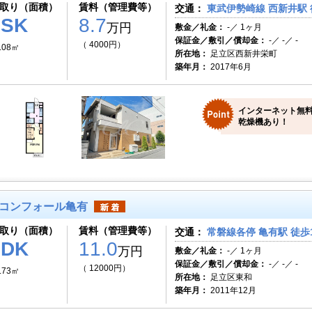
取り（面積）
賃料（管理費等）
交通：
東武伊勢崎線 西新井駅 
1SK
8.7
万円
敷金／礼金：
-／ 1ヶ月
保証金／敷引／償却金：
-／ -／ -
（ 4000円）
.08㎡
所在地：
足立区西新井栄町
築年月：
2017年6月
インターネット無料
乾燥機あり！
コンフォール亀有
取り（面積）
賃料（管理費等）
交通：
常磐線各停 亀有駅 徒歩
1DK
11.0
万円
敷金／礼金：
-／ 1ヶ月
保証金／敷引／償却金：
-／ -／ -
（ 12000円）
.73㎡
所在地：
足立区東和
築年月：
2011年12月