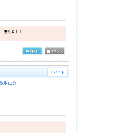
料 敷礼０！！
アパート
徒歩11分