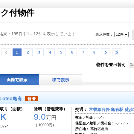
ック付物件
結果：195件中1～12件を表示しています
表示件数：
1
2
3
4
5
6
7
8
物件を並べ替え
新
Lotso亀有
取り（面積）
賃料（管理費等）
交通：
常磐線各停 亀有駅 徒歩
1K
9.0
万円
敷金／礼金：
-／ -
保証金／敷引／償却金：
-／ -／ -
（ 10000円）
.07㎡
所在地：
葛飾区亀有