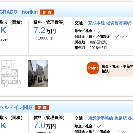
GRADO horikiri
取り（面積）
賃料（管理費等）
交通：
京成本線 堀切菖蒲園駅 
1K
7.2
万円
敷金／礼金：
-／ -
保証金／敷引／償却金：
-／ -／ -
（ 10000円）
.75㎡
所在地：
葛飾区堀切
築年月：
2018年6月
敷金・礼金・更新料
相談♪
ベルテイン関原
取り（面積）
賃料（管理費等）
交通：
東武伊勢崎線 梅島駅 徒
1K
7.0
万円
敷金／礼金：
-／ -
保証金／敷引／償却金：
-／ -／ -