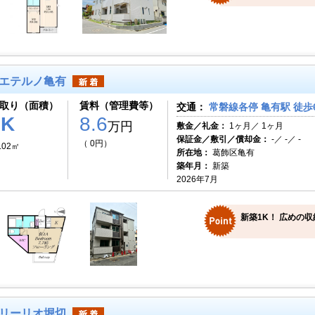
エテルノ亀有
取り（面積）
賃料（管理費等）
交通：
常磐線各停 亀有駅 徒歩
1K
8.6
万円
敷金／礼金：
1ヶ月／ 1ヶ月
保証金／敷引／償却金：
-／ -／ -
（ 0円）
.02㎡
所在地：
葛飾区亀有
築年月：
新築
2026年7月
新築1K！ 広めの
リーリオ堀切