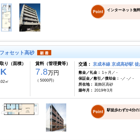
インターネット無料
フォセット高砂
取り（面積）
賃料（管理費等）
交通：
京成本線 京成高砂駅 徒
1K
7.8
万円
敷金／礼金：
1ヶ月／ -
保証金／敷引／償却金：
-／ -／ -
（ 5000円）
.02㎡
所在地：
葛飾区高砂
築年月：
2019年3月
駅徒歩わずか4分の