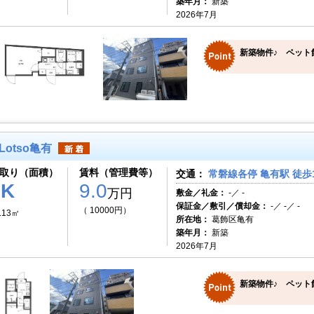
築年月：
新築
2026年7月
新築物件♪ ペット
Lotso亀有
取り（面積）
賃料（管理費等）
交通：
常磐線各停 亀有駅 徒歩
1K
9.0
万円
敷金／礼金：
-／ -
保証金／敷引／償却金：
-／ -／ -
（ 10000円）
.13㎡
所在地：
葛飾区亀有
築年月：
新築
2026年7月
新築物件♪ ペット