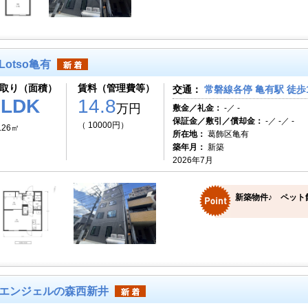
Lotso亀有
取り（面積）
賃料（管理費等）
交通：
常磐線各停 亀有駅 徒歩
1LDK
14.8
万円
敷金／礼金：
-／ -
保証金／敷引／償却金：
-／ -／ -
（ 10000円）
.26㎡
所在地：
葛飾区亀有
築年月：
新築
2026年7月
新築物件♪ ペット
エンジェルの森西新井