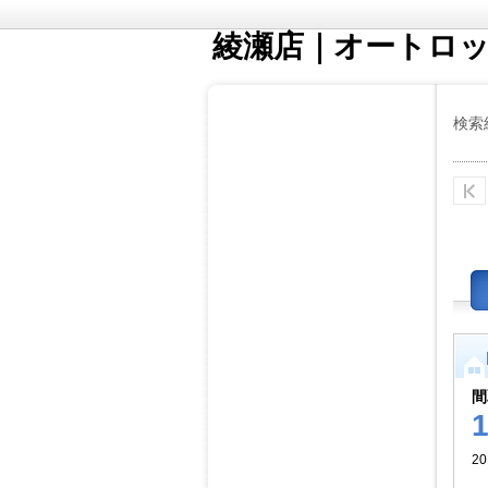
綾瀬店｜オートロ
検索
間
20