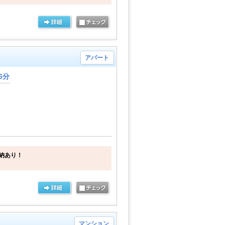
アパート
6分
収納あり！
マンション