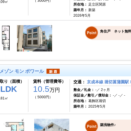
（ 3000円）
.09㎡
所在地：
足立区関原
築年月：
新築
2026年5月
角住戸 ネット無
メゾン モン ポワール
取り（面積）
賃料（管理費等）
交通：
京成本線 堀切菖蒲園駅 
1LDK
10.5
万円
敷金／礼金：
-／ 2ヶ月
保証金／敷引／償却金：
-／ -／ -
（ 5000円）
.81㎡
所在地：
葛飾区堀切
築年月：
2025年5月
築浅物件♪