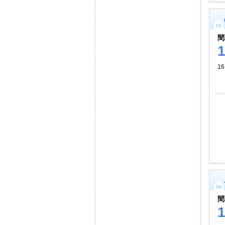
間
16
間