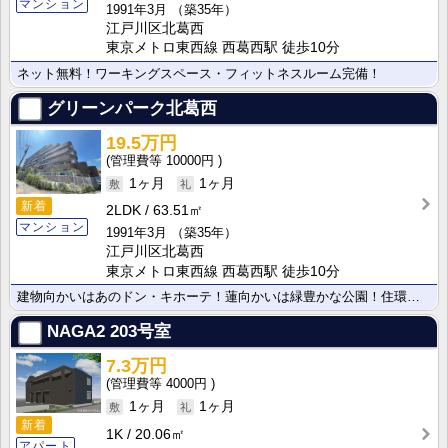
マンション
1991年3月
（築35年）
江戸川区北葛西
東京メトロ東西線 西葛西駅 徒歩10分
ネット無料！ワーキングスペース・フィットネスルーム完備！
グリーンパーク北葛西
19.5万円
10000円
1ヶ月
1ヶ月
新着
2LDK
63.51㎡
マンション
1991年3月
（築35年）
江戸川区北葛西
東京メトロ東西線 西葛西駅 徒歩10分
建物向かいはあのドン・キホーテ！蓮向かいは緑豊かな公園！住環境整っております！
NAGA2
203号室
7.3万円
4000円
1ヶ月
1ヶ月
新着
1K
20.06㎡
アパート