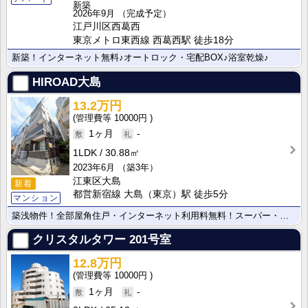
新築
2026年9月
（完成予定）
江戸川区西葛西
東京メトロ東西線 西葛西駅 徒歩18分
新築！インターネット無料♪オートロック・宅配BOX♪浴室乾燥♪
HIROAD大島
13.2万円
10000円
1ヶ月
-
1LDK
30.88㎡
2023年6月
（築3年）
江東区大島
新着
都営新宿線 大島（東京）駅 徒歩5分
マンション
築浅物件！全部屋角住戸・インターネット利用料無料！スーパー・コンビニ至近♪
クリスタルタワー
201号室
12.8万円
10000円
1ヶ月
-