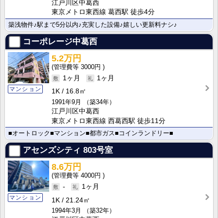
江戸川区中葛西
東京メトロ東西線 葛西駅 徒歩4分
築浅物件♪駅まで5分以内♪充実した設備♪嬉しい更新料ナシ♪
コーポレージ中葛西
5.2万円
3000円
1ヶ月
1ヶ月
マンション
1K
16.8㎡
1991年9月
（築34年）
江戸川区中葛西
東京メトロ東西線 西葛西駅 徒歩11分
■オートロック■マンション■都市ガス■コインランドリー■
アセンズシティ
803号室
8.6万円
4000円
-
1ヶ月
マンション
1K
21.24㎡
1994年3月
（築32年）