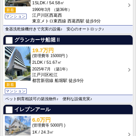
1SLDK
54.58㎡
1990年3月
（築36年）
新着
江戸川区西葛西
マンション
東京メトロ東西線 西葛西駅 徒歩9分
食器洗乾燥機付きで充実の設備♪ 安心のオートロック♪
グランカーサ船堀Ⅱ
19.7万円
15000円
2LDK
51.67㎡
2025年7月
（築1年）
江戸川区松江
都営新宿線 船堀駅 徒歩9分
新着
マンション
ペット飼育相談可の築浅物件♪ 便利な設備充実♪
イレブンアール
6.0万円
5000円
1K
24.3㎡