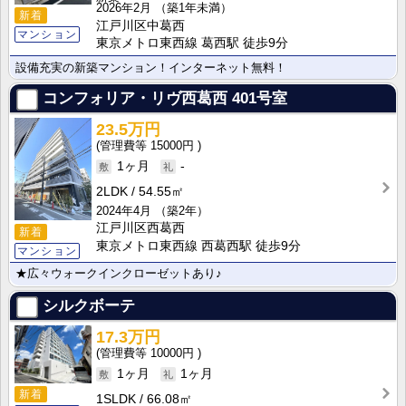
2026年2月
（築1年未満）
新着
江戸川区中葛西
マンション
東京メトロ東西線 葛西駅 徒歩9分
設備充実の新築マンション！インターネット無料！
コンフォリア・リヴ西葛西
401号室
23.5万円
15000円
1ヶ月
-
2LDK
54.55㎡
2024年4月
（築2年）
江戸川区西葛西
新着
東京メトロ東西線 西葛西駅 徒歩9分
マンション
★広々ウォークインクローゼットあり♪
シルクボーテ
17.3万円
10000円
1ヶ月
1ヶ月
新着
1SLDK
66.08㎡