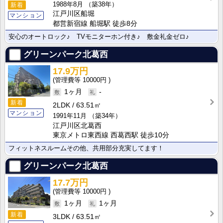
1988年8月
（築38年）
新着
江戸川区船堀
マンション
都営新宿線 船堀駅 徒歩8分
安心のオートロック♪ TVモニターホン付き♪ 敷金礼金ゼロ♪
グリーンパーク北葛西
17.9万円
10000円
1ヶ月
-
新着
2LDK
63.51㎡
マンション
1991年11月
（築34年）
江戸川区北葛西
東京メトロ東西線 西葛西駅 徒歩10分
フィットネスルームその他、共用部分充実してます！
グリーンパーク北葛西
17.7万円
10000円
1ヶ月
1ヶ月
新着
3LDK
63.51㎡