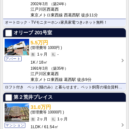
2002年3月
（築24年）
江戸川区西葛西
東京メトロ東西線 西葛西駅 徒歩11分
オートロック・TVモニターホン♪家具家電つき♪ネット無料！
オリーブ
201号室
5.5万円
1000円
1ヶ月
-
アパート
1K
18㎡
1991年3月
（築35年）
江戸川区東葛西
東京メトロ東西線 葛西駅 徒歩9分
ロフト付き ペット(猫のみ）と暮らせます。ペット飼育の場合賃料5,000円アップします。
第２荒井プレイス
31.0万円
10000円
2ヶ月
1ヶ月
マンション
1LDK
61.54㎡