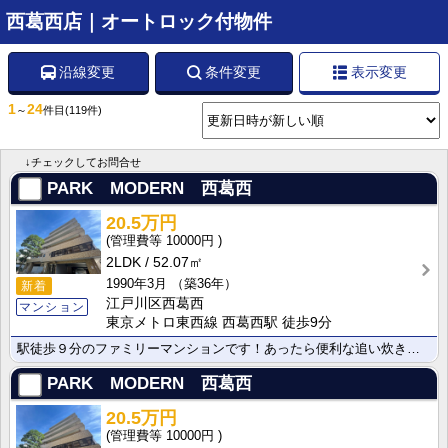
西葛西店｜オートロック付物件
沿線変更
条件変更
表示変更
1
24
～
件目
(119件)
↓チェックしてお問合せ
PARK MODERN 西葛西
20.5万円
10000円
2LDK
52.07㎡
1990年3月
（築36年）
新着
江戸川区西葛西
マンション
東京メトロ東西線 西葛西駅 徒歩9分
駅徒歩９分のファミリーマンションです！あったら便利な追い炊き機能付き！
PARK MODERN 西葛西
20.5万円
10000円