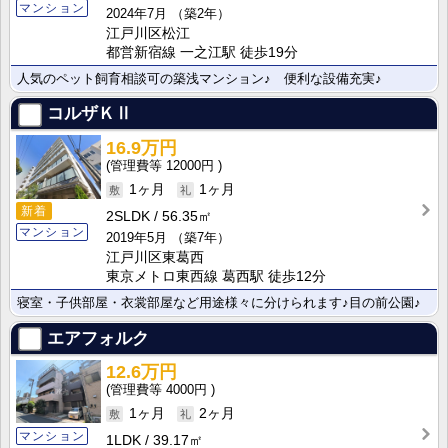
マンション
2024年7月
（築2年）
江戸川区松江
都営新宿線 一之江駅 徒歩19分
人気のペット飼育相談可の築浅マンション♪ 便利な設備充実♪
コルザＫⅡ
16.9万円
12000円
1ヶ月
1ヶ月
新着
2SLDK
56.35㎡
マンション
2019年5月
（築7年）
江戸川区東葛西
東京メトロ東西線 葛西駅 徒歩12分
寝室・子供部屋・衣裳部屋など用途様々に分けられます♪目の前公園♪
エアフォルク
12.6万円
4000円
1ヶ月
2ヶ月
マンション
1LDK
39.17㎡