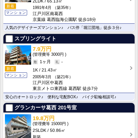
2LDK
65.13㎡
新着
1991年4月
（築35年）
マンション
江戸川区南葛西
京葉線 葛西臨海公園駅 徒歩18分
人気のデザイナーズマンション♪ バス停「堀江団地」徒歩３分♪
スプリングライト
7.9万円
3000円
1ヶ月
-
新着
1K
21.43㎡
マンション
2005年3月
（築21年）
江戸川区中葛西
東京メトロ東西線 葛西駅 徒歩7分
安心のオートロック♪ 便利な宅配BOX♪ バイク駐輪相談可♪
グランカーサ葛西
201号室
19.8万円
15000円
2SLDK
50.86㎡
新築