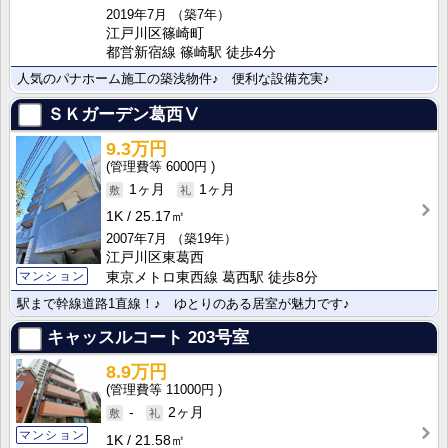
2019年7月
（築7年）
江戸川区篠崎町
都営新宿線 篠崎駅 徒歩4分
人気のパナホーム施工の築浅物件♪ 便利な設備充実♪
ＳＫガーデン葛西Ⅴ
9.3万円
6000円
1ヶ月
1ヶ月
1K
25.17㎡
2007年7月
（築19年）
江戸川区東葛西
マンション
東京メトロ東西線 葛西駅 徒歩8分
駅まで幹線道路1直線！♪ ゆとりのある居室が魅力です♪
キャッスルコート
203号室
8.9万円
11000円
-
2ヶ月
マンション
1K
21.58㎡