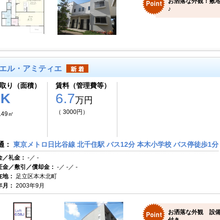
お洒落な外観！敷地
♪
エル・アミティエ
取り（面積）
賃料（管理費等）
1K
6.7
万円
（ 3000円）
.49㎡
通：
東京メトロ日比谷線 北千住駅 バス12分 本木小学校 バス停徒歩1分
金／礼金：
-／ -
証金／敷引／償却金：
-／ -／ -
在地：
足立区本木北町
年月：
2003年9月
お洒落な外観 設備