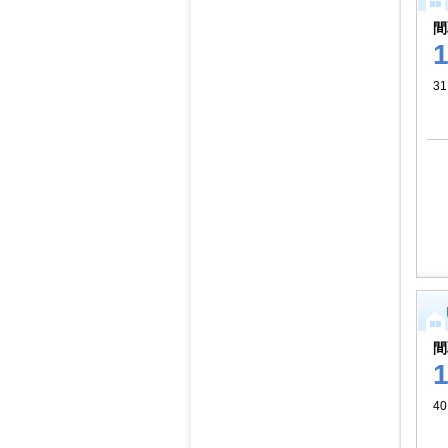
間
3
間
40