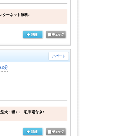
ンターネット無料♪
アパート
22分
型犬・猫）♪ 駐車場付き♪