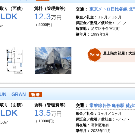
取り（面積）
賃料（管理費等）
交通：
東京メトロ日比谷線 北千
1LDK
12.3
万円
敷金／礼金：
1ヶ月／ 1ヶ月
保証金／敷引／償却金：
-／ -／ -
（ 5000円）
1㎡
所在地：
足立区千住宮元町
築年月：
1999年3月
最上階角部屋！大
UN GRAN
取り（面積）
賃料（管理費等）
交通：
常磐線各停 亀有駅 徒歩
1LDK
13.5
万円
敷金／礼金：
1ヶ月／ 1ヶ月
保証金／敷引／償却金：
-／ -／ -
（ 10000円）
.53㎡
所在地：
葛飾区亀有
築年月：
2023年11月