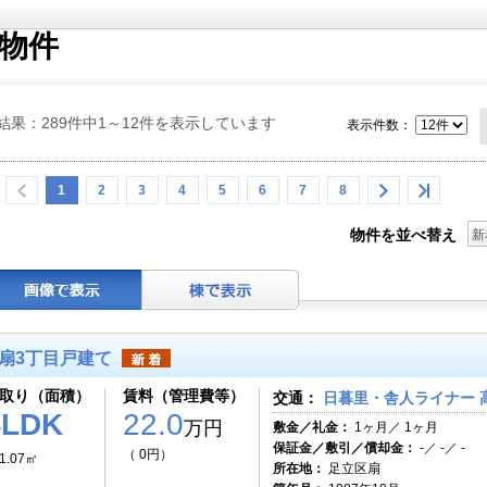
物件
結果：289件中1～12件を表示しています
表示件数：
1
2
3
4
5
6
7
8
物件を並べ替え
新
扇3丁目戸建て
取り（面積）
賃料（管理費等）
交通：
日暮里・舎人ライナー 
4LDK
22.0
万円
敷金／礼金：
1ヶ月／ 1ヶ月
保証金／敷引／償却金：
-／ -／ -
（ 0円）
1.07㎡
所在地：
足立区扇