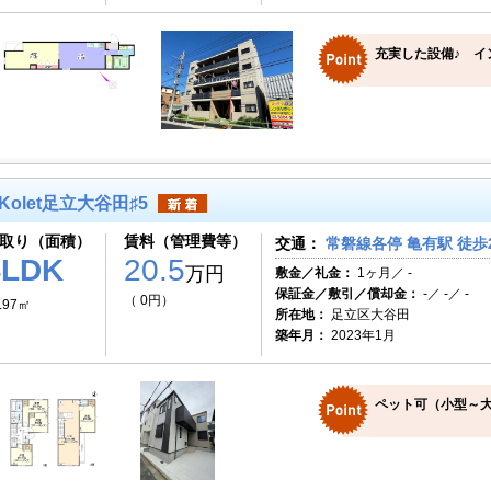
充実した設備♪ イ
Kolet足立大谷田♯5
取り（面積）
賃料（管理費等）
交通：
常磐線各停 亀有駅 徒歩
4LDK
20.5
万円
敷金／礼金：
1ヶ月／ -
保証金／敷引／償却金：
-／ -／ -
（ 0円）
.97㎡
所在地：
足立区大谷田
築年月：
2023年1月
ペット可（小型～大