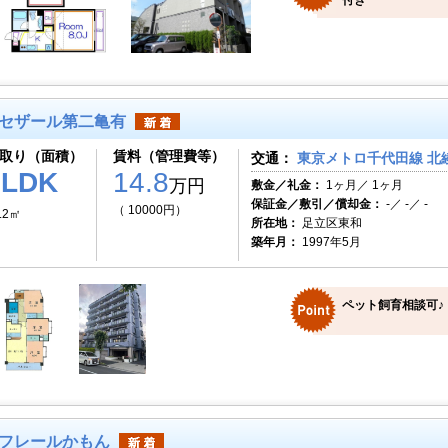
付き
セザール第二亀有
取り（面積）
賃料（管理費等）
交通：
東京メトロ千代田線 北綾
3LDK
14.8
万円
敷金／礼金：
1ヶ月／ 1ヶ月
保証金／敷引／償却金：
-／ -／ -
（ 10000円）
.2㎡
所在地：
足立区東和
築年月：
1997年5月
ペット飼育相談可♪
フレールかもん