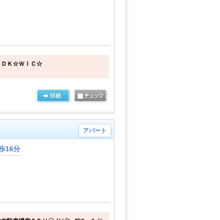
ＬＤＫ☆ＷＩＣ☆
アパート
歩16分