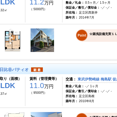
1LDK
11.2
万円
敷金／礼金：
0.5ヶ月／ 1.5ヶ月
保証金／敷引／償却金：
-／ -／ -
（ 5000円）
.32㎡
所在地：
足立区西新井
築年月：
2014年7月
☆築浅設備充実１
日比谷パティオ
取り（面積）
賃料（管理費等）
交通：
東武伊勢崎線 梅島駅 徒
1LDK
11.0
万円
敷金／礼金：
-／ 1ヶ月
保証金／敷引／償却金：
-／ -／ -
（ 9500円）
.37㎡
所在地：
足立区島根
築年月：
2010年8月