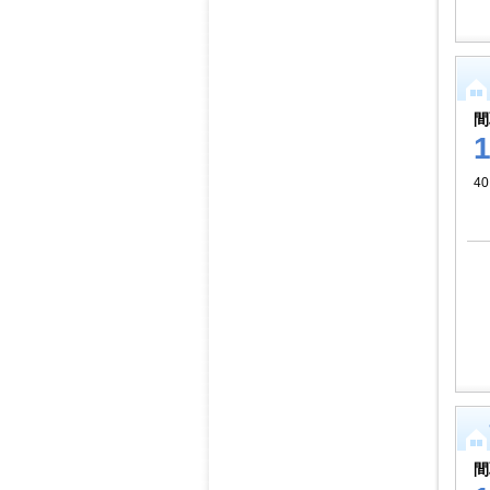
間
40
間