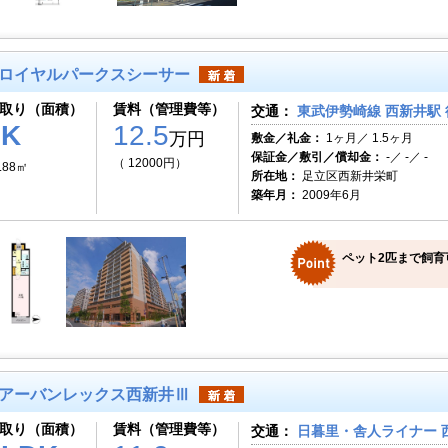
ロイヤルパークスシーサー
取り（面積）
賃料（管理費等）
交通：
東武伊勢崎線 西新井駅 
1K
12.5
万円
敷金／礼金：
1ヶ月／ 1.5ヶ月
保証金／敷引／償却金：
-／ -／ -
（ 12000円）
.88㎡
所在地：
足立区西新井栄町
築年月：
2009年6月
ペット2匹まで飼育
アーバンレックス西新井Ⅲ
取り（面積）
賃料（管理費等）
交通：
日暮里・舎人ライナー 西