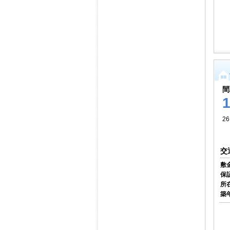
間
26
交
敷
保
所
築