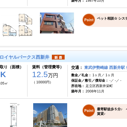
築年月：
1987年10月
ペット相談☆ システ
ロイヤルパークス西新井
取り（面積）
賃料（管理費等）
交通：
東武伊勢崎線 西新井駅 
1K
12.5
万円
敷金／礼金：
1ヶ月／ 1ヶ月
保証金／敷引／償却金：
-／ -／ -
（ 10000円）
.05㎡
所在地：
足立区西新井栄町
築年月：
2008年11月
最寄駅徒歩５分♪ 
賃貸♪