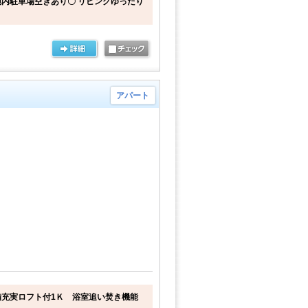
内駐車場空きあり〇 リビングゆったり
アパート
充実ロフト付1Ｋ 浴室追い焚き機能