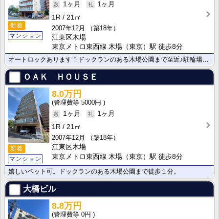
1ヶ月
1ヶ月
1R
21㎡
新着
2007年12月
（築18年）
マンション
江東区木場
東京メトロ東西線 木場（東京）駅 徒歩8分
オートロックあります！ドックランのある木場公園まで至近♪駐輪場1台まで無料！
ＯＡＫ ＨＯＵＳＥ
8.0万円
5000円
1ヶ月
1ヶ月
1R
21㎡
2007年12月
（築18年）
江東区木場
新着
東京メトロ東西線 木場（東京）駅 徒歩8分
マンション
嬉しいペット可。ドックランのある木場公園まで徒歩１分。
大橋ビル
8.8万円
0円