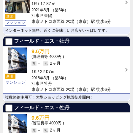
1R
17.87㎡
2021年8月
（築5年）
江東区東陽
新着
東京メトロ東西線 木場（東京）駅 徒歩5分
マンション
インターネット無料。近くに美味しいお店がいっぱいです。
フィールド・エス・牡丹
9.6万円
4000円
-
2ヶ月
1K
22.07㎡
新着
2018年3月
（築8年）
マンション
江東区牡丹
東京メトロ東西線 木場（東京）駅 徒歩6分
複数路線使用可！大型ショッピング施設徒歩圏内！
フィールド・エス・牡丹
9.6万円
4000円
-
2ヶ月