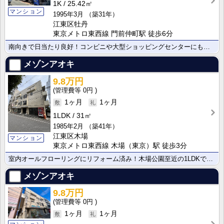
1K
25.42㎡
マンション
1995年3月
（築31年）
江東区牡丹
東京メトロ東西線 門前仲町駅 徒歩6分
南向きで日当たり良好！コンビニや大型ショッピングセンターにも至近で住環境良好！少し広めのお部屋でレイ･･･
メゾンアオキ
9.8万円
0円
1ヶ月
1ヶ月
1LDK
31㎡
1985年2月
（築41年）
江東区木場
マンション
東京メトロ東西線 木場（東京）駅 徒歩3分
室内オールフローリングにリフォーム済み！木場公園至近の1LDKです！コンビニも近くて便利です！
メゾンアオキ
9.8万円
0円
1ヶ月
1ヶ月