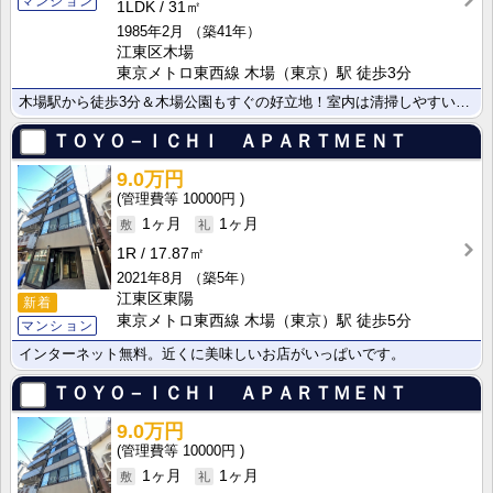
マンション
1LDK
31㎡
1985年2月
（築41年）
江東区木場
東京メトロ東西線 木場（東京）駅 徒歩3分
木場駅から徒歩3分＆木場公園もすぐの好立地！室内は清掃しやすいオールフローリング仕様です。コンビニが･･･
ＴＯＹＯ－ＩＣＨＩ ＡＰＡＲＴＭＥＮＴ
9.0万円
10000円
1ヶ月
1ヶ月
1R
17.87㎡
2021年8月
（築5年）
江東区東陽
新着
東京メトロ東西線 木場（東京）駅 徒歩5分
マンション
インターネット無料。近くに美味しいお店がいっぱいです。
ＴＯＹＯ－ＩＣＨＩ ＡＰＡＲＴＭＥＮＴ
9.0万円
10000円
1ヶ月
1ヶ月