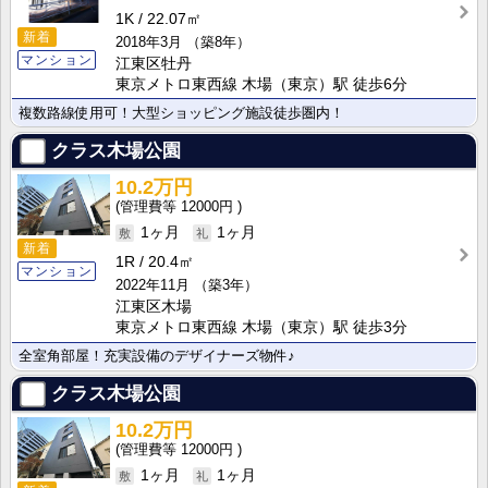
1K
22.07㎡
新着
2018年3月
（築8年）
マンション
江東区牡丹
東京メトロ東西線 木場（東京）駅 徒歩6分
複数路線使用可！大型ショッピング施設徒歩圏内！
クラス木場公園
10.2万円
12000円
1ヶ月
1ヶ月
新着
1R
20.4㎡
マンション
2022年11月
（築3年）
江東区木場
東京メトロ東西線 木場（東京）駅 徒歩3分
全室角部屋！充実設備のデザイナーズ物件♪
クラス木場公園
10.2万円
12000円
1ヶ月
1ヶ月