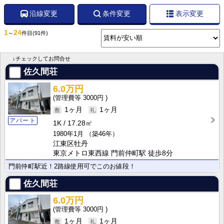
沿線変更
条件変更
表示変更
1
24
～
件目
(91件)
↓チェックしてお問合せ
佐久間荘
6.0万円
3000円
1ヶ月
1ヶ月
アパート
1K
17.28㎡
1980年1月
（築46年）
江東区牡丹
東京メトロ東西線 門前仲町駅 徒歩8分
門前仲町駅近！2路線使用可でこのお値段！
佐久間荘
6.0万円
3000円
1ヶ月
1ヶ月