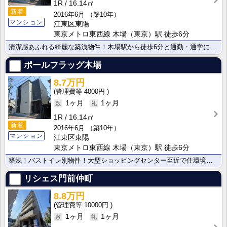
1R
16.14㎡
新着
2016年6月
（築10年）
マンション
江東区東陽
東京メトロ東西線 木場（東京）駅 徒歩6分
清潔感あふれる綺麗な築浅物件！木場駅から徒歩6分と通勤・通学に便利な好立地です。毎月の通信費が節約で･･･
ポールフラッグ木場
8.7万円
4000円
1ヶ月
1ヶ月
1R
16.14㎡
新着
2016年6月
（築10年）
マンション
江東区東陽
東京メトロ東西線 木場（東京）駅 徒歩6分
築浅！バストイレ別物件！大型ショッピングセンター至近で住環境良好！人気の八百屋も近いです！
リシェス門前仲町
8.8万円
10000円
1ヶ月
1ヶ月