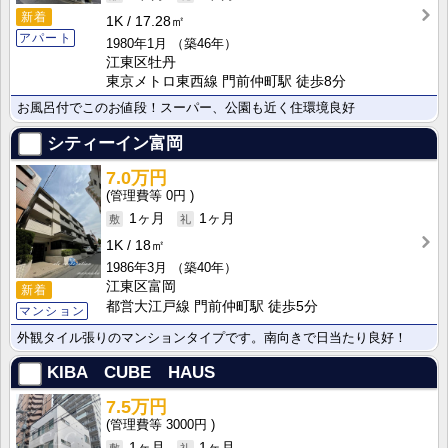
新着
1K
17.28㎡
アパート
1980年1月
（築46年）
江東区牡丹
東京メトロ東西線 門前仲町駅 徒歩8分
お風呂付でこのお値段！スーパー、公園も近く住環境良好
シティーイン富岡
7.0万円
0円
1ヶ月
1ヶ月
1K
18㎡
1986年3月
（築40年）
江東区富岡
新着
都営大江戸線 門前仲町駅 徒歩5分
マンション
外観タイル張りのマンションタイプです。南向きで日当たり良好！
KIBA CUBE HAUS
7.5万円
3000円
1ヶ月
1ヶ月