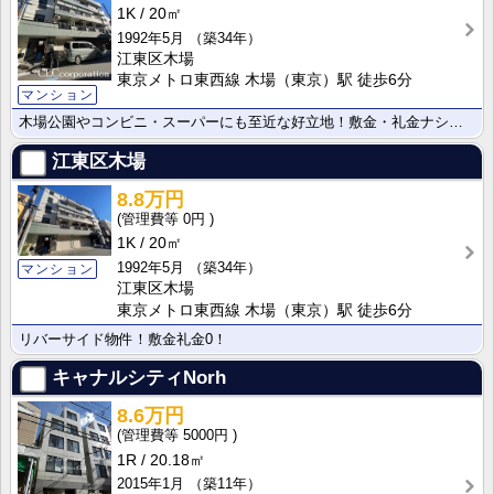
1K
20㎡
1992年5月
（築34年）
江東区木場
東京メトロ東西線 木場（東京）駅 徒歩6分
マンション
木場公園やコンビニ・スーパーにも至近な好立地！敷金・礼金ナシで初期費用が格段に抑えられます！
江東区木場
8.8万円
0円
1K
20㎡
1992年5月
（築34年）
マンション
江東区木場
東京メトロ東西線 木場（東京）駅 徒歩6分
リバーサイド物件！敷金礼金0！
キャナルシティNorh
8.6万円
5000円
1R
20.18㎡
2015年1月
（築11年）