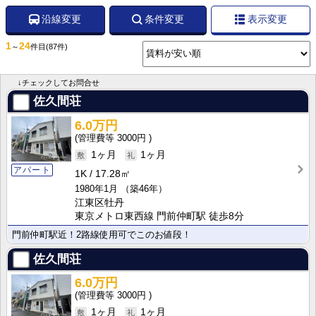
沿線変更
条件変更
表示変更
1
24
～
件目
(87件)
↓チェックしてお問合せ
佐久間荘
6.0万円
3000円
1ヶ月
1ヶ月
アパート
1K
17.28㎡
1980年1月
（築46年）
江東区牡丹
東京メトロ東西線 門前仲町駅 徒歩8分
門前仲町駅近！2路線使用可でこのお値段！
佐久間荘
6.0万円
3000円
1ヶ月
1ヶ月