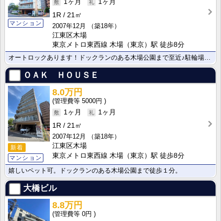
1ヶ月
1ヶ月
1R
21㎡
マンション
2007年12月
（築18年）
江東区木場
東京メトロ東西線 木場（東京）駅 徒歩8分
オートロックあります！ドックランのある木場公園まで至近♪駐輪場1台まで無料！
ＯＡＫ ＨＯＵＳＥ
8.0万円
5000円
1ヶ月
1ヶ月
1R
21㎡
2007年12月
（築18年）
江東区木場
新着
東京メトロ東西線 木場（東京）駅 徒歩8分
マンション
嬉しいペット可。ドックランのある木場公園まで徒歩１分。
大橋ビル
8.8万円
0円