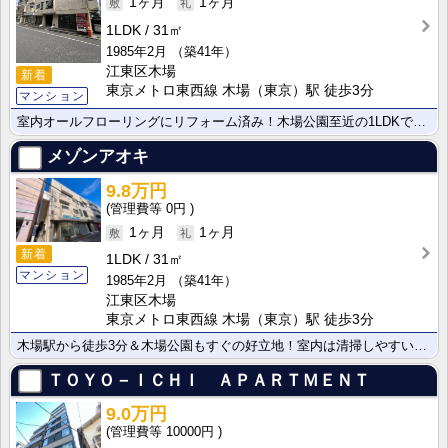
1ヶ月
1ヶ月
1LDK
31㎡
1985年2月
（築41年）
江東区木場
新着
東京メトロ東西線 木場（東京）駅 徒歩3分
マンション
室内オールフローリングにリフォーム済み！木場公園至近の1LDKです！コンビニも近くて便利です！
メゾンアオキ
9.8万円
0円
1ヶ月
1ヶ月
新着
1LDK
31㎡
マンション
1985年2月
（築41年）
江東区木場
東京メトロ東西線 木場（東京）駅 徒歩3分
木場駅から徒歩3分＆木場公園もすぐの好立地！室内は清掃しやすいオールフローリング仕様です。コンビニが･･･
ＴＯＹＯ－ＩＣＨＩ ＡＰＡＲＴＭＥＮＴ
9.0万円
10000円