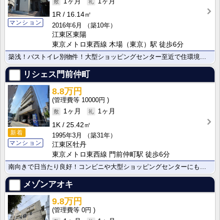
1ヶ月
1ヶ月
1R
16.14㎡
マンション
2016年6月
（築10年）
江東区東陽
東京メトロ東西線 木場（東京）駅 徒歩6分
築浅！バストイレ別物件！大型ショッピングセンター至近で住環境良好！人気の八百屋も近いです！
リシェス門前仲町
8.8万円
10000円
1ヶ月
1ヶ月
1K
25.42㎡
新着
1995年3月
（築31年）
マンション
江東区牡丹
東京メトロ東西線 門前仲町駅 徒歩6分
南向きで日当たり良好！コンビニや大型ショッピングセンターにも至近で住環境良好！少し広めのお部屋でレイ･･･
メゾンアオキ
9.8万円
0円