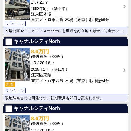
1K
20㎡
1992年5月
（築34年）
江東区木場
東京メトロ東西線 木場（東京）駅 徒歩6分
マンション
木場公園やコンビニ・スーパーにも至近な好立地！敷金・礼金ナシで初期費用が格段に抑えられます！
キャナルシティNorh
8.6万円
5000円
1R
20.18㎡
2015年1月
（築11年）
江東区東陽
東京メトロ東西線 木場（東京）駅 徒歩4分
新着
マンション
現地待ち合わせ可能です。初期費用も即日ご案内します。
キャナルシティNorh
8.6万円
5000円
1R
20.18㎡