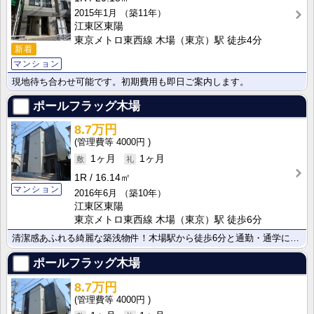
2015年1月
（築11年）
江東区東陽
東京メトロ東西線 木場（東京）駅 徒歩4分
新着
マンション
現地待ち合わせ可能です。初期費用も即日ご案内します。
ポールフラッグ木場
8.7万円
4000円
1ヶ月
1ヶ月
1R
16.14㎡
マンション
2016年6月
（築10年）
江東区東陽
東京メトロ東西線 木場（東京）駅 徒歩6分
清潔感あふれる綺麗な築浅物件！木場駅から徒歩6分と通勤・通学に便利な好立地です。毎月の通信費が節約で･･･
ポールフラッグ木場
8.7万円
4000円