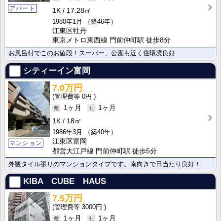
アパート
1K
17.28㎡
1980年1月
（築46年）
江東区牡丹
東京メトロ東西線 門前仲町駅 徒歩8分
お風呂付でこのお値段！スーパー、公園も近く住環境良好
シティーイン富岡
7.0万円
0円
1ヶ月
1ヶ月
1K
18㎡
1986年3月
（築40年）
江東区富岡
マンション
都営大江戸線 門前仲町駅 徒歩5分
外観タイル張りのマンションタイプです。南向きで日当たり良好！
KIBA CUBE HAUS
7.5万円
3000円
1ヶ月
1ヶ月