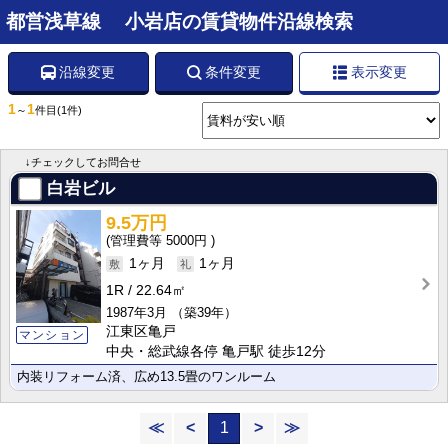
都営浅草線 小岩店の賃貸物件沿線検索
沿線変更
条件変更
表示変更
1
1
～
件目
(1件)
↓チェックしてお問合せ
白岩ビル
9.5万円
5000円
1ヶ月
1ヶ月
1R
22.64㎡
1987年3月
（築39年）
江東区亀戸
マンション
中央・総武線各停 亀戸駅 徒歩12分
内装リフォーム済、広め13.5畳のワンルーム
≪
<
1
>
≫