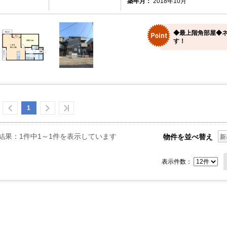
築年月：
2018年10月
◆最上階角部屋◆ネ
す！
1
結果：1件中1～1件を表示しています
物件を並べ替え
新
表示件数：