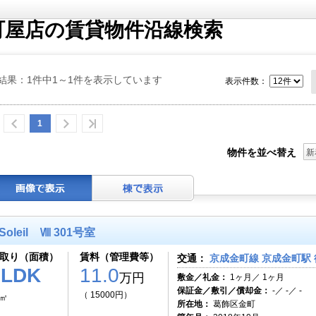
町屋店の賃貸物件沿線検索
結果：1件中1～1件を表示しています
表示件数：
1
物件を並べ替え
新
Soleil Ⅷ 301号室
取り（面積）
賃料（管理費等）
交通：
京成金町線 京成金町駅 
1LDK
11.0
万円
敷金／礼金：
1ヶ月／ 1ヶ月
保証金／敷引／償却金：
-／ -／ -
（ 15000円）
4㎡
所在地：
葛飾区金町