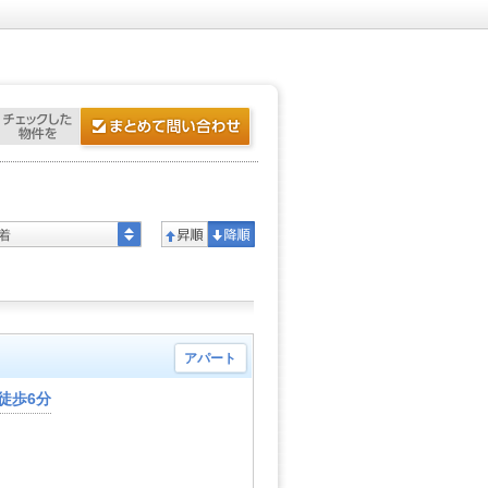
着
アパート
徒歩6分