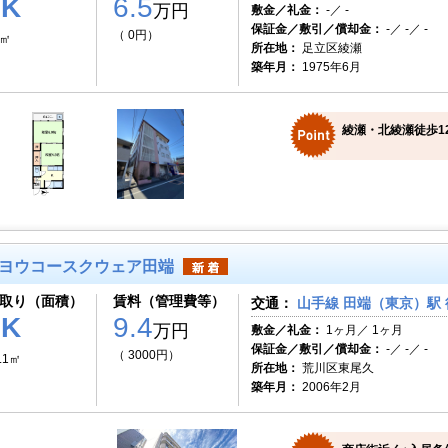
2K
6.5
万円
敷金／礼金：
-／ -
保証金／敷引／償却金：
-／ -／ -
（ 0円）
1㎡
所在地：
足立区綾瀬
築年月：
1975年6月
綾瀬・北綾瀬徒歩1
ヨウコースクウェア田端
取り（面積）
賃料（管理費等）
交通：
山手線 田端（東京）駅 
1K
9.4
万円
敷金／礼金：
1ヶ月／ 1ヶ月
保証金／敷引／償却金：
-／ -／ -
（ 3000円）
.1㎡
所在地：
荒川区東尾久
築年月：
2006年2月