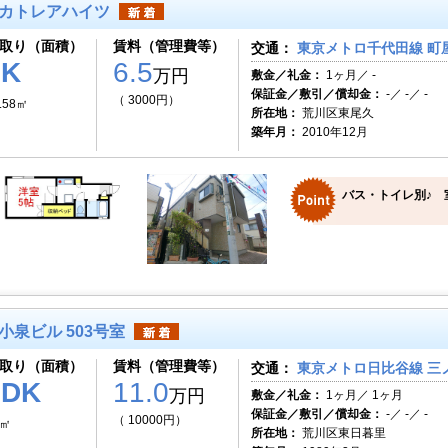
カトレアハイツ
取り（面積）
賃料（管理費等）
交通：
東京メトロ千代田線 町屋
1K
6.5
万円
敷金／礼金：
1ヶ月／ -
保証金／敷引／償却金：
-／ -／ -
（ 3000円）
.58㎡
所在地：
荒川区東尾久
築年月：
2010年12月
バス・トイレ別♪ 
小泉ビル 503号室
取り（面積）
賃料（管理費等）
交通：
東京メトロ日比谷線 三ノ
2DK
11.0
万円
敷金／礼金：
1ヶ月／ 1ヶ月
保証金／敷引／償却金：
-／ -／ -
（ 10000円）
5㎡
所在地：
荒川区東日暮里