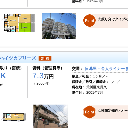
築年月：
1989年3月
☆振り分けタイプ
ハイツカプリーズ
取り（面積）
賃料（管理費等）
交通：
日暮里・舎人ライナー 熊
1K
7.3
万円
敷金／礼金：
1ヶ月／ -
保証金／敷引／償却金：
-／ -／ -
（ 2000円）
3㎡
所在地：
荒川区東尾久
築年月：
2001年7月
女性限定物件♪ オ