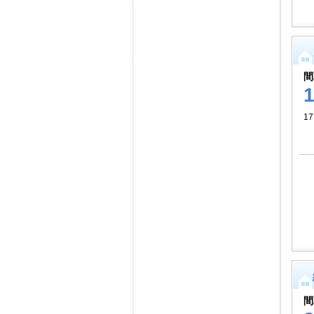
間
17
間