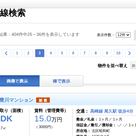
線検索
結果：404件中25～36件を表示しています
表示件数：
1
2
3
4
5
6
7
8
9
10
物件を並べ替え
新
豊川マンション
取り（面積）
賃料（管理費等）
交通：
高崎線 尾久駅 徒歩4分
2DK
15.0
万円
敷金／礼金：
1ヶ月／ 1ヶ月
保証金／敷引／償却金：
-／ -／ 1ヶ
（ 3000円）
.7㎡
所在地：
北区昭和町