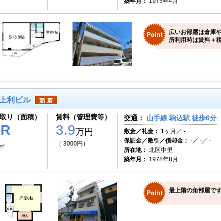
築年月：
1975年4月
広いお部屋は倉庫や
所利用時は賃料＋
上利ビル
取り（面積）
賃料（管理費等）
交通：
山手線 駒込駅 徒歩6分
1R
3.9
万円
敷金／礼金：
1ヶ月／ -
保証金／敷引／償却金：
-／ -／ -
（ 3000円）
4㎡
所在地：
北区中里
築年月：
1978年8月
最上階の角部屋で