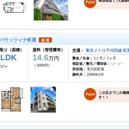
商店街近く♪入居条
パラッツィナ町屋
取り（面積）
賃料（管理費等）
交通：
東京メトロ千代田線 町屋
2LDK
14.6
万円
敷金／礼金：
1ヶ月／ 1ヶ月
保証金／敷引／償却金：
-／ -／ -
（ 4000円）
.57㎡
所在地：
荒川区町屋
築年月：
2008年3月
この広さでこの価
す！！