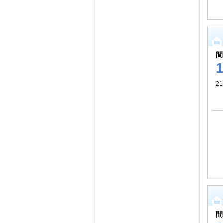
間
2
間