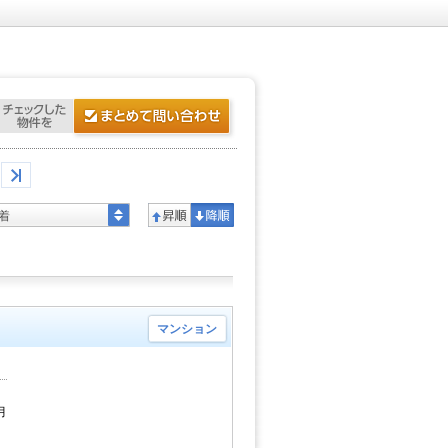
着
マンション
月