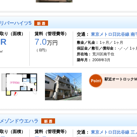
リバーハイツ5
取り（面積）
賃料（管理費等）
交通：
東京メトロ日比谷線 南千
1R
7.0
万円
敷金／礼金：
1ヶ月／ 1ヶ月
保証金／敷引／償却金：
-／ -／ 1ヶ
（ 0円）
1㎡
所在地：
荒川区南千住
築年月：
2008年3月
駅近オートロックＭ
メゾンドウエハラ
取り（面積）
賃料（管理費等）
交通：
東京メトロ日比谷線 三ノ