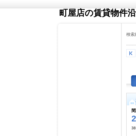
町屋店の賃貸物件沿
検索
間
38