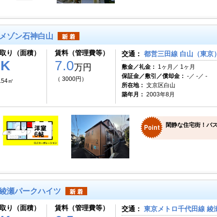
メゾン石神白山
取り（面積）
賃料（管理費等）
交通：
都営三田線 白山（東京）
1K
7.0
万円
敷金／礼金：
1ヶ月／ 1ヶ月
保証金／敷引／償却金：
-／ -／ -
（ 3000円）
.54㎡
所在地：
文京区白山
築年月：
2003年8月
閑静な住宅街！バス
綾瀬パークハイツ
取り（面積）
賃料（管理費等）
交通：
東京メトロ千代田線 綾瀬