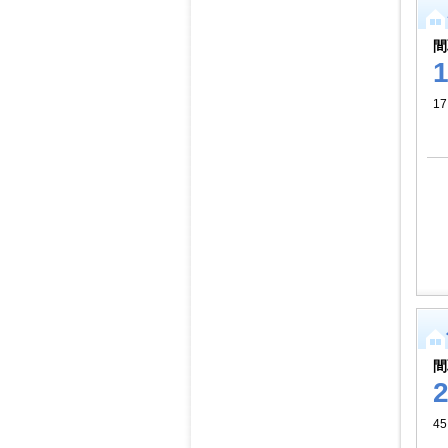
間
17
間
4