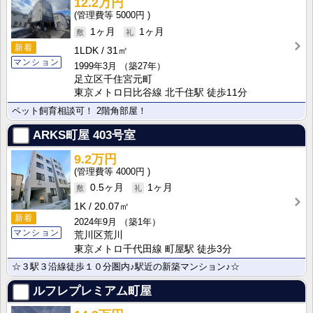
12.2万円
5000円
1ヶ月
1ヶ月
新着
1LDK
31㎡
マンション
1999年3月
（築27年）
足立区千住宮元町
東京メトロ日比谷線 北千住駅 徒歩11分
ペット飼育相談可！ 2階角部屋！
ARKS町屋
403号室
9.2万円
4000円
0.5ヶ月
1ヶ月
1K
20.07㎡
新着
2024年9月
（築1年）
マンション
荒川区荒川
東京メトロ千代田線 町屋駅 徒歩3分
☆３駅３沿線徒歩１０分圏内♪駅近の新築マンション♪☆
ルフレプレミアム町屋