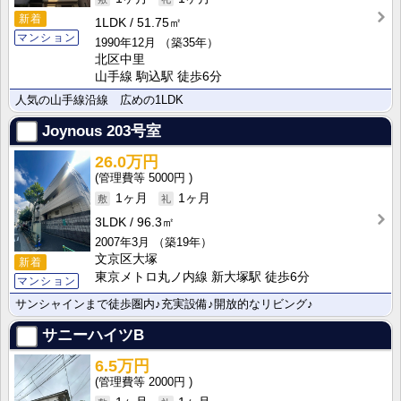
新着
1LDK
51.75㎡
マンション
1990年12月
（築35年）
北区中里
山手線 駒込駅 徒歩6分
人気の山手線沿線 広めの1LDK
Joynous
203号室
26.0万円
5000円
1ヶ月
1ヶ月
3LDK
96.3㎡
2007年3月
（築19年）
文京区大塚
新着
東京メトロ丸ノ内線 新大塚駅 徒歩6分
マンション
サンシャインまで徒歩圏内♪充実設備♪開放的なリビング♪
サニーハイツB
6.5万円
2000円