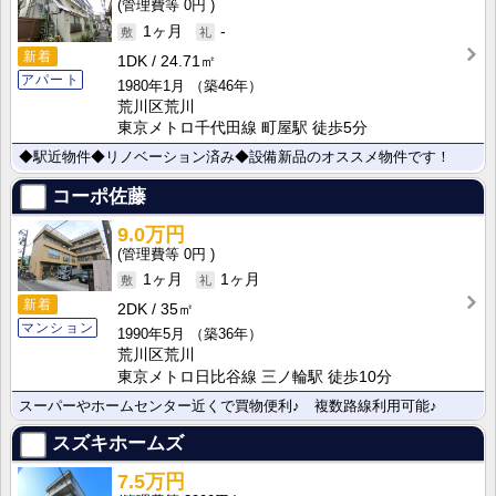
0円
1ヶ月
-
新着
1DK
24.71㎡
アパート
1980年1月
（築46年）
荒川区荒川
東京メトロ千代田線 町屋駅 徒歩5分
◆駅近物件◆リノベーション済み◆設備新品のオススメ物件です！
コーポ佐藤
9.0万円
0円
1ヶ月
1ヶ月
新着
2DK
35㎡
マンション
1990年5月
（築36年）
荒川区荒川
東京メトロ日比谷線 三ノ輪駅 徒歩10分
スーパーやホームセンター近くで買物便利♪ 複数路線利用可能♪
スズキホームズ
7.5万円