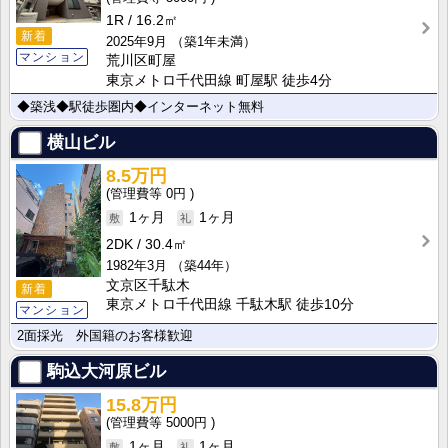
1R
16.2㎡
新着
2025年9月
（築1年未満）
マンション
荒川区町屋
東京メトロ千代田線 町屋駅 徒歩4分
◆築浅◆駅徒歩圏内◆インターネット無料
横山ビル
8.5万円
0円
1ヶ月
1ヶ月
2DK
30.4㎡
1982年3月
（築44年）
文京区千駄木
新着
東京メトロ千代田線 千駄木駅 徒歩10分
マンション
2面採光 外国籍のお客様歓迎
駒込大河原ビル
15.8万円
5000円
1ヶ月
1ヶ月