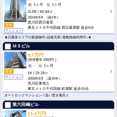
1ヶ月
1ヶ月
2LDK
60.84㎡
2024年8月
（築1年）
荒川区西日暮里
新着
東京メトロ千代田線 西日暮里駅 徒歩6分
マンション
★日暮里エリアの新築物件♪設備充実♪複数路線利用可♪★
ＭＳビル
8.7万円
5800円
-
1ヶ月
新着
1K
29.28㎡
マンション
2009年9月
（築16年）
荒川区東尾久
東京メトロ千代田線 町屋駅 徒歩15分
オートロックマンション☆追い焚き風呂☆
第六田嶋ビル
11.0万円