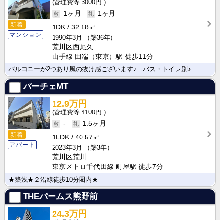
3000円
1ヶ月
1ヶ月
新着
1DK
32.18㎡
マンション
1990年3月
（築36年）
荒川区西尾久
山手線 田端（東京）駅 徒歩11分
バルコニーが2つあり風の抜け感ございます♪ バス・トイレ別♪
パーチェMT
12.9万円
4100円
-
1.5ヶ月
新着
1LDK
40.57㎡
アパート
2023年3月
（築3年）
荒川区荒川
東京メトロ千代田線 町屋駅 徒歩7分
★築浅★２沿線徒歩10分圏内★
THEパームス熊野前
24.3万円