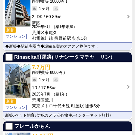
10000円
1ヶ月
-
2LDK
60.89㎡
新築
2026年6月
（築1年未満）
新着
荒川区東尾久
マンション
都電荒川線 熊野前駅 徒歩1分
◆新築◆駅徒歩圏内◆設備充実のオススメ物件です！
Rinascita町屋凛(リナシータマチヤ リン）
7.7万円
8000円
1ヶ月
-
1R
17.56㎡
2025年7月
（築1年）
荒川区荒川
新着
東京メトロ千代田線 町屋駅 徒歩5分
マンション
新築♪ペット飼育♪防犯カメラ安心物件♪インターネット無料♪
フレールかもん