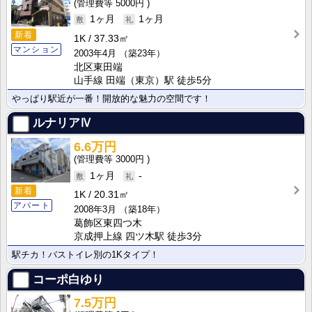
5000円
1ヶ月
1ヶ月
新着
1K
37.33㎡
マンション
2003年4月
（築23年）
北区東田端
山手線 田端（東京）駅 徒歩5分
やっぱり駅近が一番！開放的な魅力の空間です！
ルナリアⅣ
6.6万円
3000円
1ヶ月
-
新着
1K
20.31㎡
アパート
2008年3月
（築18年）
葛飾区東四つ木
京成押上線 四ツ木駅 徒歩3分
駅チカ！バストイレ別の1Kタイプ！
コーポ白ゆり
7.5万円