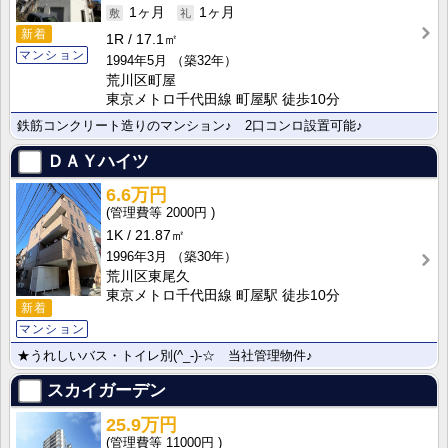
1ヶ月
1ヶ月
新着
1R
17.1㎡
マンション
1994年5月
（築32年）
荒川区町屋
東京メトロ千代田線 町屋駅 徒歩10分
鉄筋コンクリート造りのマンション♪ 2口コンロ設置可能♪
ＤＡＹハイツ
6.6万円
2000円
1K
21.87㎡
1996年3月
（築30年）
荒川区東尾久
東京メトロ千代田線 町屋駅 徒歩10分
新着
マンション
★うれしいバス・トイレ別(^_-)-☆ 当社管理物件♪
スカイガーデン
25.9万円
11000円