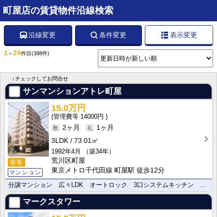
町屋店の賃貸物件沿線検索
沿線変更
条件変更
表示変更
1
24
～
件目
(388件)
↓チェックしてお問合せ
サンマンションアトレ町屋
15.0万円
14000円
2ヶ月
1ヶ月
3LDK
73.01㎡
1992年4月
（築34年）
荒川区町屋
新着
東京メトロ千代田線 町屋駅 徒歩12分
マンション
分譲マンション 広々LDK オートロック 3口システムキッチン 追い焚き機能 充実の設備で快適な生活･･･
マークスタワー