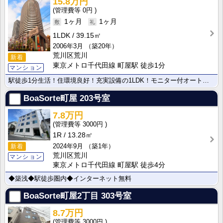
15.8万円
0円
1ヶ月
1ヶ月
1LDK
39.15㎡
2006年3月
（築20年）
荒川区荒川
新着
東京メトロ千代田線 町屋駅 徒歩1分
マンション
駅徒歩1分生活！住環境良好！充実設備の1LDK！モニター付オートロック システムキッチン 追い焚き機･･･
BoaSorte町屋
203号室
7.8万円
3000円
1R
13.28㎡
2024年9月
（築1年）
新着
荒川区荒川
マンション
東京メトロ千代田線 町屋駅 徒歩4分
◆築浅◆駅徒歩圏内◆インターネット無料
BoaSorte町屋2丁目
303号室
8.7万円
3000円