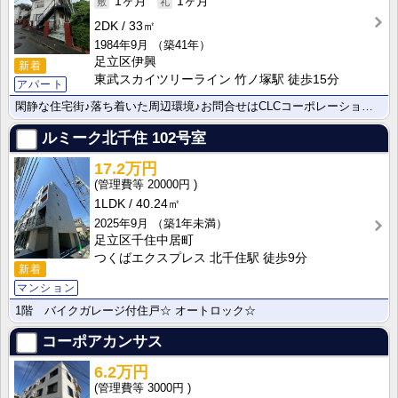
1ヶ月
1ヶ月
2DK
33㎡
1984年9月
（築41年）
足立区伊興
新着
東武スカイツリーライン 竹ノ塚駅 徒歩15分
アパート
閑静な住宅街♪落ち着いた周辺環境♪お問合せはCLCコーポレーションまで！
ルミーク北千住
102号室
17.2万円
20000円
1LDK
40.24㎡
2025年9月
（築1年未満）
足立区千住中居町
つくばエクスプレス 北千住駅 徒歩9分
新着
マンション
1階 バイクガレージ付住戸☆ オートロック☆
コーポアカンサス
6.2万円
3000円