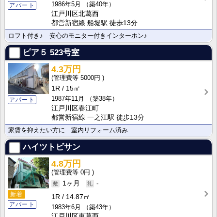
1986年5月
（築40年）
アパート
江戸川区北葛西
都営新宿線 船堀駅 徒歩13分
ロフト付き♪ 安心のモニター付きインターホン♪
ピア５
523号室
4.3万円
5000円
1R
15㎡
1987年11月
（築38年）
アパート
江戸川区春江町
都営新宿線 一之江駅 徒歩13分
家賃を抑えたい方に 室内リフォーム済み
ハイツトビサン
4.8万円
0円
1ヶ月
-
新着
1R
14.87㎡
アパート
1983年6月
（築43年）
江戸川区東葛西