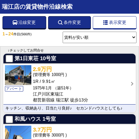
瑞江店の賃貸物件沿線検索
沿線変更
条件変更
表示変更
1
24
～
件目
(566件)
↓チェックしてお問合せ
第1日東荘
10号室
2.9万円
1000円
1R
9.91㎡
1975年1月
（築51年）
アパート
江戸川区東瑞江
都営新宿線 瑞江駅 徒歩13分
キッチン、収納あり、日当たり良好♪ セカンドハウスとしても♪
和風ハウス
1号室
3.7万円
3000円