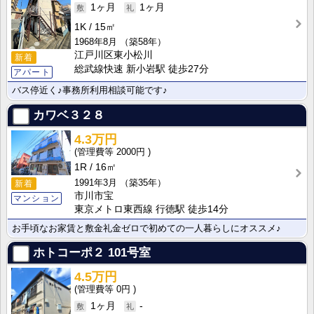
1ヶ月
1ヶ月
1K
15㎡
1968年8月
（築58年）
江戸川区東小松川
新着
総武線快速 新小岩駅 徒歩27分
アパート
バス停近く♪事務所利用相談可能です♪
カワベ３２８
4.3万円
2000円
1R
16㎡
1991年3月
（築35年）
新着
市川市宝
マンション
東京メトロ東西線 行徳駅 徒歩14分
お手頃なお家賃と敷金礼金ゼロで初めての一人暮らしにオススメ♪
ホトコーポ２
101号室
4.5万円
0円
1ヶ月
-