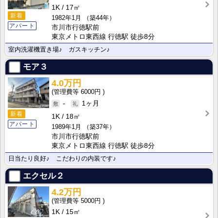
1K
17㎡
新着
1982年1月
（築44年）
アパート
市川市行徳駅前
東京メトロ東西線 行徳駅 徒歩8分
室内洗濯機置き場♪ ガスキッチン♪
モア３
4.0万円
6000円
-
1ヶ月
新着
1K
18㎡
アパート
1989年1月
（築37年）
市川市行徳駅前
東京メトロ東西線 行徳駅 徒歩8分
日当たり良好♪ こだわりの内装です♪
エクセル２
4.2万円
5000円
1K
15㎡