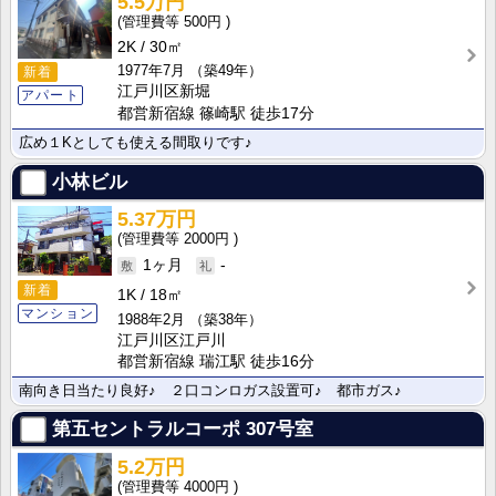
5.5万円
500円
2K
30㎡
1977年7月
（築49年）
新着
江戸川区新堀
アパート
都営新宿線 篠崎駅 徒歩17分
広め１Kとしても使える間取りです♪
小林ビル
5.37万円
2000円
1ヶ月
-
新着
1K
18㎡
マンション
1988年2月
（築38年）
江戸川区江戸川
都営新宿線 瑞江駅 徒歩16分
南向き日当たり良好♪ ２口コンロガス設置可♪ 都市ガス♪
第五セントラルコーポ
307号室
5.2万円
4000円