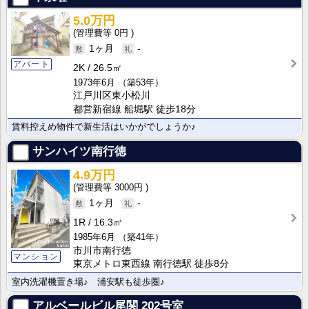
5.0万円
0円
1ヶ月
-
アパート
2K
26.5㎡
1973年6月
（築53年）
江戸川区東小松川
都営新宿線 船堀駅 徒歩18分
賃料控えめ物件で新生活はいかがでしょうか♪
サンハイツ南行徳
4.9万円
3000円
1ヶ月
-
1R
16.3㎡
1985年6月
（築41年）
市川市南行徳
マンション
東京メトロ東西線 南行徳駅 徒歩8分
室内洗濯機置き場♪ 浦安駅も徒歩圏♪
アルベールビル尾関
202号室