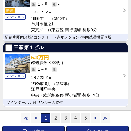
1ヶ月
-
新着
1R
15.2㎡
マンション
1986年1月
（築40年）
市川市相之川
東京メトロ東西線 南行徳駅 徒歩9分
駅徒歩圏内♪鉄筋コンクリート造マンション♪室内洗濯機置き場
三家第１ビル
5.3万円
3000円
1ヶ月
-
マンション
1R
23.2㎡
1963年10月
（築62年）
江戸川区中央
中央・総武線各停 新小岩駅 徒歩19分
TVインターホン付ワンルーム物件！
≪
<
1
2
3
4
5
>
≫