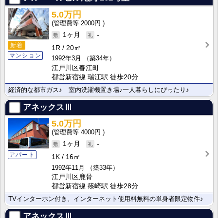
5.0万円
2000円
1ヶ月
-
新着
1R
20㎡
マンション
1992年3月
（築34年）
江戸川区春江町
都営新宿線 瑞江駅 徒歩20分
経済的な都市ガス♪ 室内洗濯機置き場♪一人暮らしにぴったり♪
アネックスⅢ
5.0万円
4000円
1ヶ月
-
アパート
1K
16㎡
1992年11月
（築33年）
江戸川区鹿骨
都営新宿線 篠崎駅 徒歩28分
TVインターホン付き、インターネット使用料無料の単身者限定物件♪
アネックスⅢ