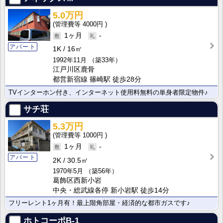
5.0万円
4000円
1ヶ月
-
アパート
1K
16㎡
1992年11月
（築33年）
江戸川区鹿骨
都営新宿線 篠崎駅 徒歩28分
TVインターホン付き、インターネット使用料無料の単身者限定物件♪
サチ荘
5.3万円
1000円
1ヶ月
-
アパート
2K
30.5㎡
1970年5月
（築56年）
葛飾区西新小岩
中央・総武線各停 新小岩駅 徒歩14分
フリーレント1ヶ月有！最上階角部屋・経済的な都市ガスです♪
ホトコーポB-1