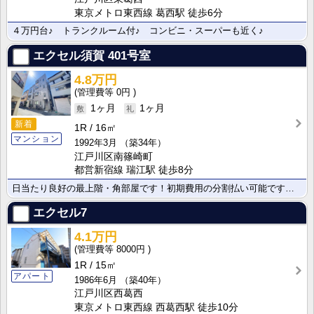
東京メトロ東西線 葛西駅 徒歩6分
４万円台♪ トランクルーム付♪ コンビニ・スーパーも近く♪
エクセル須賀
401号室
4.8万円
0円
1ヶ月
1ヶ月
新着
1R
16㎡
マンション
1992年3月
（築34年）
江戸川区南篠崎町
都営新宿線 瑞江駅 徒歩8分
日当たり良好の最上階・角部屋です！初期費用の分割払い可能です。(審査有)
エクセル7
4.1万円
8000円
1R
15㎡
アパート
1986年6月
（築40年）
江戸川区西葛西
東京メトロ東西線 西葛西駅 徒歩10分