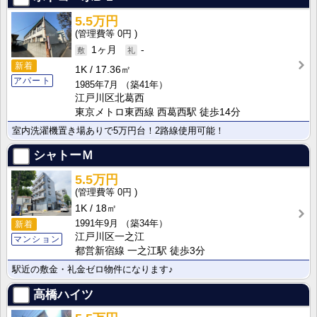
5.5万円
0円
1ヶ月
-
新着
1K
17.36㎡
アパート
1985年7月
（築41年）
江戸川区北葛西
東京メトロ東西線 西葛西駅 徒歩14分
室内洗濯機置き場ありで5万円台！2路線使用可能！
シャトーＭ
5.5万円
0円
1K
18㎡
1991年9月
（築34年）
新着
江戸川区一之江
マンション
都営新宿線 一之江駅 徒歩3分
駅近の敷金・礼金ゼロ物件になります♪
高橋ハイツ