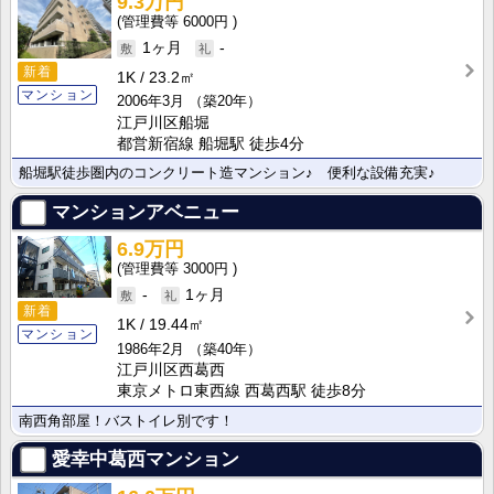
9.3万円
6000円
1ヶ月
-
新着
1K
23.2㎡
マンション
2006年3月
（築20年）
江戸川区船堀
都営新宿線 船堀駅 徒歩4分
船堀駅徒歩圏内のコンクリート造マンション♪ 便利な設備充実♪
マンションアベニュー
6.9万円
3000円
-
1ヶ月
新着
1K
19.44㎡
マンション
1986年2月
（築40年）
江戸川区西葛西
東京メトロ東西線 西葛西駅 徒歩8分
南西角部屋！バストイレ別です！
愛幸中葛西マンション