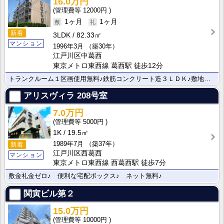
16.0万円
12000円
1ヶ月
1ヶ月
新着
3LDK
82.33㎡
マンション
1996年3月
（築30年）
江戸川区中葛西
東京メトロ東西線 葛西駅 徒歩12分
トランクルーム１区画使用無料♪鉄筋コンクリート造３ＬＤＫ♪敷地内駐車場ございます！
アリスヴィラ
208号室
7.0万円
5000円
1K
19.5㎡
1989年7月
（築37年）
新着
江戸川区西葛西
マンション
東京メトロ東西線 西葛西駅 徒歩7分
敷金礼金ゼロ♪ 便利な宅配ボックス♪ ネット無料♪
関寅ビル第２
15.0万円
10000円