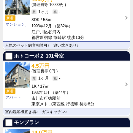
10000円
1ヶ月
-
新着
3DK
55㎡
マンション
1993年12月
（築32年）
江戸川区谷河内
都営新宿線 篠崎駅 徒歩13分
人気のペット飼育相談可♪ 追い炊きあり♪
ホトコーポ２
101号室
4.5万円
0円
1ヶ月
-
1K
17㎡
新着
1982年1月
（築44年）
アパート
市川市行徳駅前
東京メトロ東西線 行徳駅 徒歩8分
室内洗濯機置き場♪ ガスキッチン♪
モンブラン
14.0万円