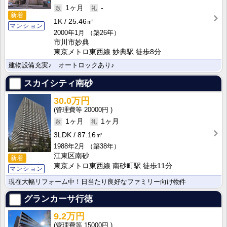
1ヶ月
-
新着
1K
25.46㎡
マンション
2000年1月
（築26年）
市川市妙典
東京メトロ東西線 妙典駅 徒歩8分
建物設備充実♪ オートロックあり♪
スカイシティ南砂
30.0万円
20000円
1ヶ月
1ヶ月
3LDK
87.16㎡
1988年2月
（築38年）
江東区南砂
新着
東京メトロ東西線 南砂町駅 徒歩11分
マンション
現在大幅リフォーム中！日当たり良好なファミリー向け物件
グランカーサ行徳
9.2万円
15000円