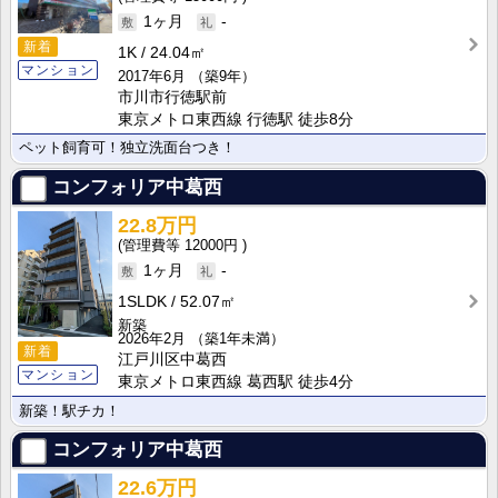
1ヶ月
-
新着
1K
24.04㎡
マンション
2017年6月
（築9年）
市川市行徳駅前
東京メトロ東西線 行徳駅 徒歩8分
ペット飼育可！独立洗面台つき！
コンフォリア中葛西
22.8万円
12000円
1ヶ月
-
1SLDK
52.07㎡
新築
2026年2月
（築1年未満）
新着
江戸川区中葛西
マンション
東京メトロ東西線 葛西駅 徒歩4分
新築！駅チカ！
コンフォリア中葛西
22.6万円