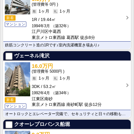
0円
1ヶ月
1ヶ月
新着
1R
19.44㎡
マンション
1994年3月
（築32年）
江戸川区中葛西
東京メトロ東西線 葛西駅 徒歩8分
鉄筋コンクリート造の1Rです♪室内洗濯機置き場あり♪
ヴェーネル滝沢
16.0万円
5000円
1ヶ月
1ヶ月
3DK
53.2㎡
1992年4月
（築34年）
江東区南砂
新着
東京メトロ東西線 南砂町駅 徒歩12分
マンション
オートロックとエレベーター完備で、セキュリティと日々の移動も安心です。近隣には大型ショッピングセンタ･･･
クオーレプロバンス船堀