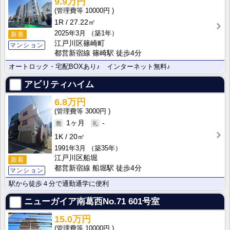
9.9万円
10000円
1R
27.22㎡
2025年3月
（築1年）
新着
江戸川区篠崎町
マンション
都営新宿線 篠崎駅 徒歩4分
オートロック・宅配BOXあり♪ インターネット無料♪
アビリティハイム
6.8万円
3000円
1ヶ月
-
1K
20㎡
1991年3月
（築35年）
江戸川区船堀
新着
都営新宿線 船堀駅 徒歩4分
マンション
駅から徒歩４分で通勤通学に便利
ニューガイア南葛西No.71
601号室
15.0万円
10000円