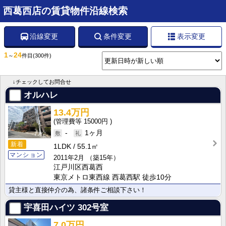
西葛西店の賃貸物件沿線検索
沿線変更
条件変更
表示変更
1
24
～
件目
(300件)
↓チェックしてお問合せ
オルハレ
13.4万円
15000円
-
1ヶ月
新着
1LDK
55.1㎡
マンション
2011年2月
（築15年）
江戸川区西葛西
東京メトロ東西線 西葛西駅 徒歩10分
貸主様と直接仲介の為、諸条件ご相談下さい！
宇喜田ハイツ
302号室
7.0万円