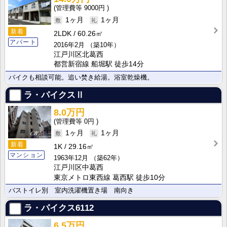
9000円
1ヶ月
1ヶ月
新着
2LDK
60.26㎡
アパート
2016年2月
（築10年）
江戸川区北葛西
都営新宿線 船堀駅 徒歩14分
バイクも相談可能。追い焚き給湯。浴室乾燥機。
ラ・パイクスⅡ
8.0万円
0円
1ヶ月
1ヶ月
新着
1K
29.16㎡
マンション
1963年12月
（築62年）
江戸川区中葛西
東京メトロ東西線 葛西駅 徒歩10分
バストイレ別 室内洗濯機置き場 南向き
ラ・パイクス6112
6.5万円