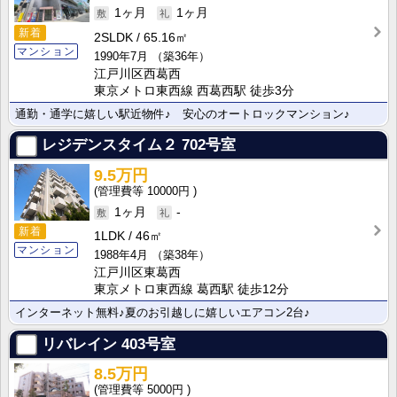
1ヶ月
1ヶ月
新着
2SLDK
65.16㎡
マンション
1990年7月
（築36年）
江戸川区西葛西
東京メトロ東西線 西葛西駅 徒歩3分
通勤・通学に嬉しい駅近物件♪ 安心のオートロックマンション♪
レジデンスタイム２
702号室
9.5万円
10000円
1ヶ月
-
新着
1LDK
46㎡
マンション
1988年4月
（築38年）
江戸川区東葛西
東京メトロ東西線 葛西駅 徒歩12分
インターネット無料♪夏のお引越しに嬉しいエアコン2台♪
リバレイン
403号室
8.5万円
5000円