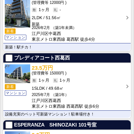
12000円
1ヶ月
-
2LDK
51.56㎡
新築
2026年2月
（築1年未満）
新着
江戸川区中葛西
マンション
東京メトロ東西線 葛西駅 徒歩4分
新築！駅チカ！
プレディアコート西葛西
23.5万円
15000円
1ヶ月
1ヶ月
新着
1SLDK
49.68㎡
マンション
2025年7月
（築1年）
江戸川区西葛西
東京メトロ東西線 西葛西駅 徒歩6分
設備充実のペット可新築マンション！駐車場付き！
ESPERANZA SHINOZAKI
101号室