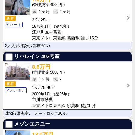
4000円
1ヶ月
1ヶ月
新着
2K
25㎡
アパート
1978年1月
（築48年）
江戸川区中葛西
東京メトロ東西線 葛西駅 徒歩15分
2人入居相談可♪都市ガス♪
リバレイン
403号室
8.6万円
5000円
1ヶ月
-
新着
1K
25.46㎡
マンション
2000年1月
（築26年）
市川市妙典
東京メトロ東西線 妙典駅 徒歩8分
建物設備充実♪ オートロックあり♪
メゾンエスユー
13.0万円