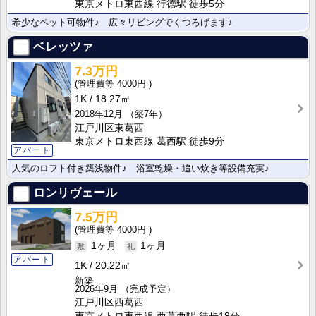
東京メトロ東西線 行徳駅 徒歩5分
希少なペット可物件♪ 広々リビングでくつろげます♪
ベレッツァ
7.3万円
4000円
1K
18.27㎡
2018年12月
（築7年）
江戸川区東葛西
東京メトロ東西線 葛西駅 徒歩9分
アパート
人気のロフト付き築浅物件♪ 浴室乾燥・追い炊き等設備充実♪
ロンリヴェール
7.5万円
4000円
1ヶ月
1ヶ月
アパート
1K
20.22㎡
新築
2026年9月
（完成予定）
江戸川区西葛西