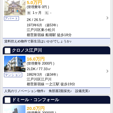
5.0万円
0円
1ヶ月
-
アパート
2K
26.5㎡
1973年6月
（築53年）
江戸川区東小松川
都営新宿線 船堀駅 徒歩18分
賃料控えめ物件で新生活はいかがでしょうか♪
クロノス江戸川
16.0万円
2000円
2LDK
77.33㎡
1992年3月
（築34年）
マンション
江戸川区江戸川
都営新宿線 一之江駅 徒歩19分
人気のリノベーション物件♪ 角部屋2面採光♪ 設備充実♪
ドミール・コンフォール
20.0万円
20000円