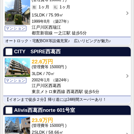
1ヶ月
1ヶ月
1SLDK
75.99㎡
1999年8月
（築27年）
江戸川区西瑞江
マンション
都営新宿線 一之江駅 徒歩5分
オートロック・宅配BOX等設備充実♪ 広いリビングが魅力♪
CITY SPIRE西葛西
22.6万円
15000円
3LDK
70㎡
2002年1月
（築24年）
マンション
江戸川区西葛西
東京メトロ東西線 西葛西駅 徒歩5分
【イオンまで徒歩２分】帰り道には24時間スーパーあり！
Alivis西葛西norte
601号室
23.9万円
15000円
2SLDK
58.66㎡