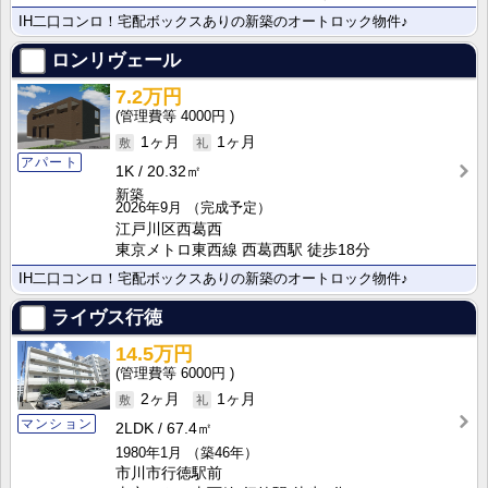
IH二口コンロ！宅配ボックスありの新築のオートロック物件♪
ロンリヴェール
7.2万円
4000円
1ヶ月
1ヶ月
アパート
1K
20.32㎡
新築
2026年9月
（完成予定）
江戸川区西葛西
東京メトロ東西線 西葛西駅 徒歩18分
IH二口コンロ！宅配ボックスありの新築のオートロック物件♪
ライヴス行徳
14.5万円
6000円
2ヶ月
1ヶ月
マンション
2LDK
67.4㎡
1980年1月
（築46年）
市川市行徳駅前