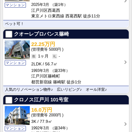
2025年3月
（築1年）
マンション
江戸川区西葛西
東京メトロ東西線 西葛西駅 徒歩11分
ペット可！
クオーレプロバンス篠崎
22.25万円
5000円
1ヶ月
-
マンション
2LDK
56.7㎡
1993年3月
（築33年）
江戸川区篠崎町
都営新宿線 篠崎駅 徒歩1分
人気のリノベーション物件♪ 広いリビング♪ オール洋室♪
クロノス江戸川
101号室
16.0万円
2000円
3K
77.9㎡
1992年3月
（築34年）
マンション