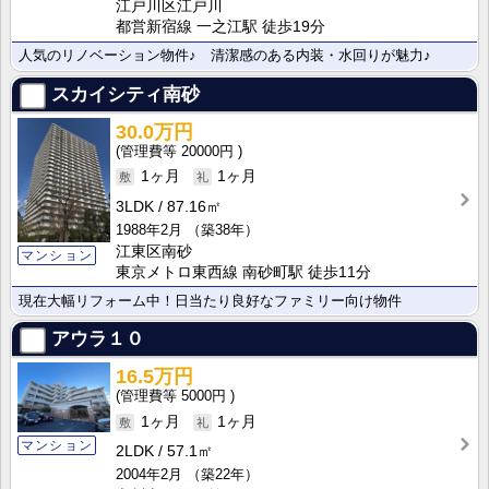
江戸川区江戸川
都営新宿線 一之江駅 徒歩19分
人気のリノベーション物件♪ 清潔感のある内装・水回りが魅力♪
スカイシティ南砂
30.0万円
20000円
1ヶ月
1ヶ月
3LDK
87.16㎡
1988年2月
（築38年）
江東区南砂
マンション
東京メトロ東西線 南砂町駅 徒歩11分
現在大幅リフォーム中！日当たり良好なファミリー向け物件
アウラ１０
16.5万円
5000円
1ヶ月
1ヶ月
マンション
2LDK
57.1㎡
2004年2月
（築22年）