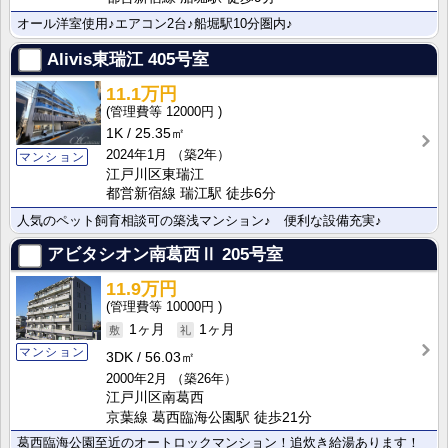
オール洋室使用♪エアコン2台♪船堀駅10分圏内♪
Alivis東瑞江
405号室
11.1万円
12000円
1K
25.35㎡
2024年1月
（築2年）
マンション
江戸川区東瑞江
都営新宿線 瑞江駅 徒歩6分
人気のペット飼育相談可の築浅マンション♪ 便利な設備充実♪
アビタシオン南葛西Ⅱ
205号室
11.9万円
10000円
1ヶ月
1ヶ月
マンション
3DK
56.03㎡
2000年2月
（築26年）
江戸川区南葛西
京葉線 葛西臨海公園駅 徒歩21分
葛西臨海公園至近のオートロックマンション！追炊き給湯あります！