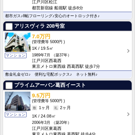
江戸川区松江
都営新宿線 船堀駅 徒歩8分
都市ガス♪8帖フローリング♪安心のオートロック付き♪
アリスヴィラ
208号室
7.0万円
5000円
1K
19.5㎡
1989年7月
（築37年）
マンション
江戸川区西葛西
東京メトロ東西線 西葛西駅 徒歩7分
敷金礼金ゼロ♪ 便利な宅配ボックス♪ ネット無料♪
プライムアーバン葛西イースト
9.5万円
5000円
1ヶ月
2ヶ月
マンション
1K
24.08㎡
2006年3月
（築20年）
江戸川区東葛西
東京メトロ東西線 葛西駅 徒歩4分