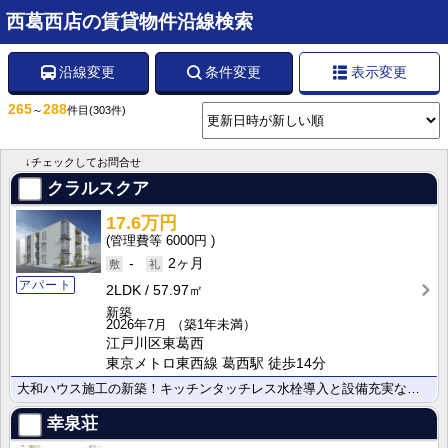
西葛西店の賃貸物件沿線検索
沿線変更
条件変更
表示変更
265
288
～
件目
(303件)
↓チェックしてお問合せ
クラルスクア
17.6万円
6000円
-
2ヶ月
アパート
2LDK
57.97㎡
新築
2026年7月
（築1年未満）
江戸川区東葛西
東京メトロ東西線 葛西駅 徒歩14分
大和ハウス施工の新築！キッチンタッチレス水栓導入と設備充実な物件です。
幸泉荘