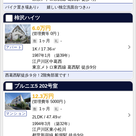
バイク置き場あり♪ 嬉しい独立洗面台つき♪♪
柿沢ハイツ
6.0万円
0円
1ヶ月
-
アパート
1K
17.36㎡
1987年1月
（築39年）
江戸川区中葛西
東京メトロ東西線 葛西駅 徒歩9分
西葛西駅徒歩９分！2階角部屋です！
プルニエ5
202号室
12.3万円
5000円
1ヶ月
-
マンション
2LDK
47.49㎡
1994年3月
（築32年）
江戸川区東小松川
都営新宿線 船堀駅 徒歩9分