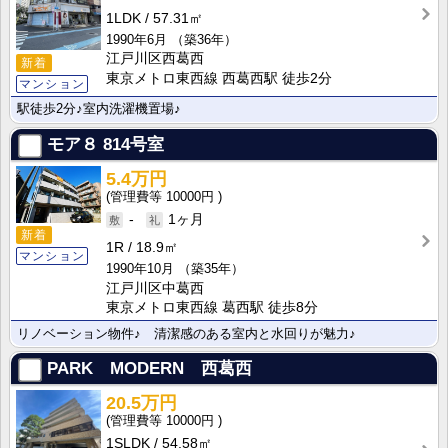
1LDK
57.31㎡
1990年6月
（築36年）
江戸川区西葛西
新着
東京メトロ東西線 西葛西駅 徒歩2分
マンション
駅徒歩2分♪室内洗濯機置場♪
モア８
814号室
5.4万円
10000円
-
1ヶ月
新着
1R
18.9㎡
マンション
1990年10月
（築35年）
江戸川区中葛西
東京メトロ東西線 葛西駅 徒歩8分
リノベーション物件♪ 清潔感のある室内と水回りが魅力♪
PARK MODERN 西葛西
20.5万円
10000円
1SLDK
54.58㎡