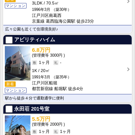
3LDK
70.5㎡
マンション
1996年3月
（築30年）
江戸川区南葛西
京葉線 葛西臨海公園駅 徒歩23分
広々公園も近くて住環境良好♪
アビリティハイム
6.8万円
3000円
1ヶ月
-
1K
20㎡
1991年3月
（築35年）
江戸川区船堀
新着
都営新宿線 船堀駅 徒歩4分
マンション
駅から徒歩４分で通勤通学に便利
永田荘
201号室
5.5万円
2000円
1ヶ月
1ヶ月