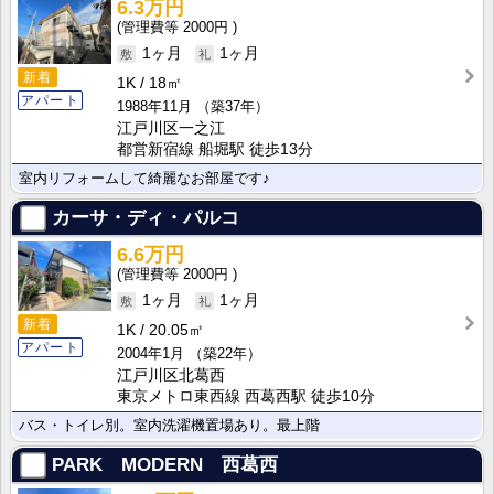
6.3万円
2000円
1ヶ月
1ヶ月
新着
1K
18㎡
アパート
1988年11月
（築37年）
江戸川区一之江
都営新宿線 船堀駅 徒歩13分
室内リフォームして綺麗なお部屋です♪
カーサ・ディ・パルコ
6.6万円
2000円
1ヶ月
1ヶ月
新着
1K
20.05㎡
アパート
2004年1月
（築22年）
江戸川区北葛西
東京メトロ東西線 西葛西駅 徒歩10分
バス・トイレ別。室内洗濯機置場あり。最上階
PARK MODERN 西葛西