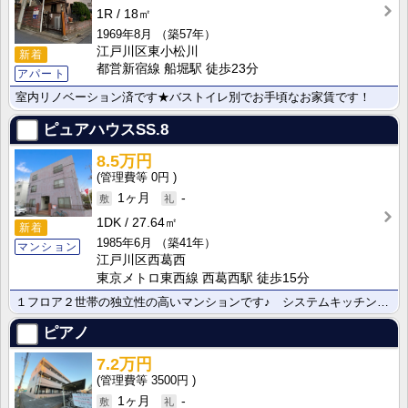
1R
18㎡
1969年8月
（築57年）
江戸川区東小松川
新着
都営新宿線 船堀駅 徒歩23分
アパート
室内リノベーション済です★バストイレ別でお手頃なお家賃です！
ピュアハウスSS.8
8.5万円
0円
1ヶ月
-
1DK
27.64㎡
新着
1985年6月
（築41年）
マンション
江戸川区西葛西
東京メトロ東西線 西葛西駅 徒歩15分
１フロア２世帯の独立性の高いマンションです♪ システムキッチン♪角部屋♪
ピアノ
7.2万円
3500円
1ヶ月
-