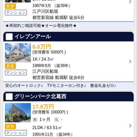
1987年3月
（築39年）
新着
江戸川区船堀
マンション
都営新宿線 船堀駅 徒歩5分
★再契約ご相談可能★オール電化物件★
イレブンアール
6.0万円
5000円
1K
24.3㎡
1988年8月
（築38年）
新着
江戸川区船堀
マンション
都営新宿線 船堀駅 徒歩8分
安心のオートロック♪ TVモニターホン付き♪ 敷金礼金ゼロ♪
グリーンパーク北葛西
17.9万円
10000円
1ヶ月
-
新着
2LDK
63.51㎡
マンション
1991年11月
（築34年）