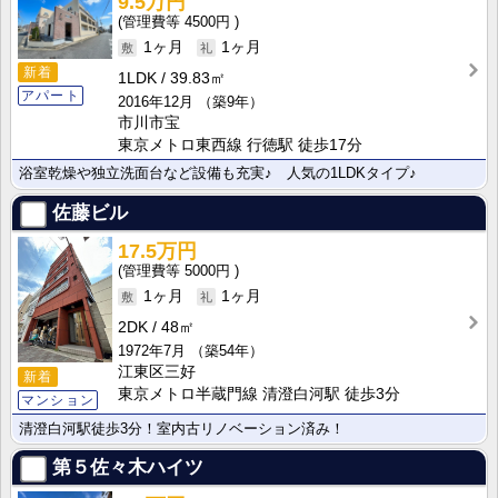
9.5万円
4500円
1ヶ月
1ヶ月
新着
1LDK
39.83㎡
アパート
2016年12月
（築9年）
市川市宝
東京メトロ東西線 行徳駅 徒歩17分
浴室乾燥や独立洗面台など設備も充実♪ 人気の1LDKタイプ♪
佐藤ビル
17.5万円
5000円
1ヶ月
1ヶ月
2DK
48㎡
1972年7月
（築54年）
江東区三好
新着
東京メトロ半蔵門線 清澄白河駅 徒歩3分
マンション
清澄白河駅徒歩3分！室内古リノベーション済み！
第５佐々木ハイツ