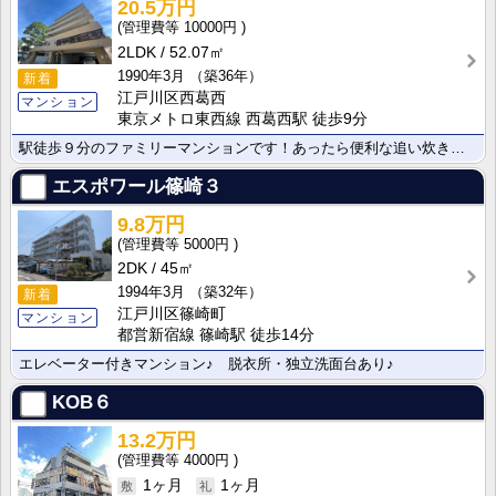
20.5万円
10000円
2LDK
52.07㎡
1990年3月
（築36年）
新着
江戸川区西葛西
マンション
東京メトロ東西線 西葛西駅 徒歩9分
駅徒歩９分のファミリーマンションです！あったら便利な追い炊き機能付き！
エスポワール篠崎３
9.8万円
5000円
2DK
45㎡
1994年3月
（築32年）
新着
江戸川区篠崎町
マンション
都営新宿線 篠崎駅 徒歩14分
エレベーター付きマンション♪ 脱衣所・独立洗面台あり♪
KOB６
13.2万円
4000円
1ヶ月
1ヶ月