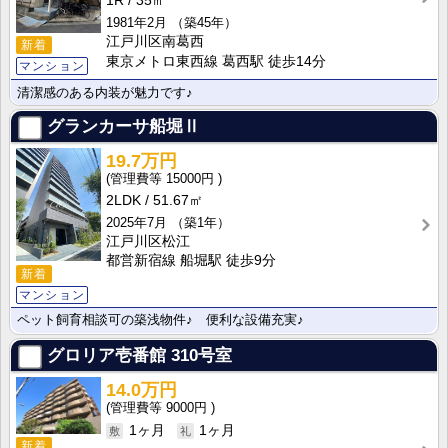
1R
35㎡
1981年2月
（築45年）
江戸川区南葛西
新着
東京メトロ東西線 葛西駅 徒歩14分
マンション
清潔感のある内装が魅力です♪
グランカーサ船堀Ⅱ
19.7万円
15000円
2LDK
51.67㎡
2025年7月
（築1年）
江戸川区松江
都営新宿線 船堀駅 徒歩9分
新着
マンション
ペット飼育相談可の築浅物件♪ 便利な設備充実♪
グロリア壱番館
310号室
14.0万円
9000円
1ヶ月
1ヶ月
新着