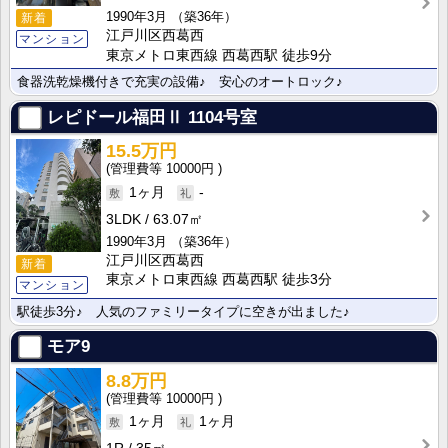
1990年3月
（築36年）
新着
江戸川区西葛西
マンション
東京メトロ東西線 西葛西駅 徒歩9分
食器洗乾燥機付きで充実の設備♪ 安心のオートロック♪
レピドール福田Ⅱ
1104号室
15.5万円
10000円
1ヶ月
-
3LDK
63.07㎡
1990年3月
（築36年）
江戸川区西葛西
新着
東京メトロ東西線 西葛西駅 徒歩3分
マンション
駅徒歩3分♪ 人気のファミリータイプに空きが出ました♪
モア9
8.8万円
10000円
1ヶ月
1ヶ月