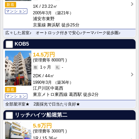
新着
1K
23.22㎡
マンション
2005年3月
（築21年）
浦安市東野
京葉線 舞浜駅 徒歩25分
広々した居室♪ オートロック付きで安心♪テーマパーク徒歩圏♪
KOB5
14.5万円
8000円
1ヶ月
-
2DK
44㎡
1990年3月
（築36年）
江戸川区中葛西
新着
東京メトロ東西線 葛西駅 徒歩2分
マンション
全部屋洋室★ 2面採光で日当たり良好★
リッチハイツ船堀第二
5.9万円
3000円
1R
15.36㎡