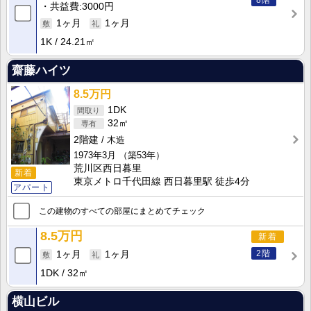
8階
共益費
3000円
1ヶ月
1ヶ月
1K
24.21㎡
齋藤ハイツ
8.5万円
1DK
32㎡
2階建
木造
1973年3月
（築53年）
荒川区西日暮里
新着
東京メトロ千代田線 西日暮里駅 徒歩4分
アパート
この建物のすべての部屋にまとめてチェック
8.5万円
新着
2階
1ヶ月
1ヶ月
1DK
32㎡
横山ビル