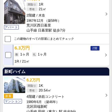
1R
21㎡
2階建
木造
1967年12月
（築58年）
荒川区西日暮里
アパート
山手線 日暮里駅 徒歩7分
この建物のすべての部屋にまとめてチェック
6.3万円
2階
1ヶ月
1ヶ月
1R
21㎡
新町ハイム
6.2万円
1K
20.54㎡
新着
4階建
鉄筋コンクリート
マンション
1980年6月
（築46年）
北区田端新町
山手線 田端（東京）駅 徒歩9分