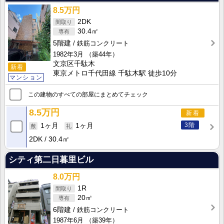
8.5万円
2DK
30.4㎡
5階建
鉄筋コンクリート
1982年3月
（築44年）
文京区千駄木
新着
東京メトロ千代田線 千駄木駅 徒歩10分
マンション
この建物のすべての部屋にまとめてチェック
8.5万円
新着
3階
1ヶ月
1ヶ月
2DK
30.4㎡
シティ第二日暮里ビル
8.0万円
1R
20㎡
6階建
鉄筋コンクリート
1987年6月
（築39年）