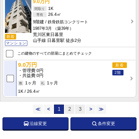
9.0万円
1K
26.4㎡
9階建
鉄骨鉄筋コンクリート
1987年3月
（築39年）
荒川区東日暮里
新着
山手線 日暮里駅 徒歩2分
マンション
この建物のすべての部屋にまとめてチェック
9.0万円
新着
管理費
0円
2階
共益費
0円
1ヶ月
1ヶ月
1K
26.4㎡
≪
<
1
2
3
>
≫
沿線変更
条件変更