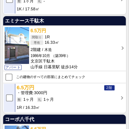
1ヶ月
-
1K
17.58㎡
エミナース千駄木
6.5万円
1R
16.33㎡
2階建
木造
1986年10月
（築39年）
文京区千駄木
山手線 日暮里駅 徒歩14分
アパート
この建物のすべての部屋にまとめてチェック
6.5万円
2階
管理費
3000円
1ヶ月
1ヶ月
1R
16.33㎡
コーポ八千代