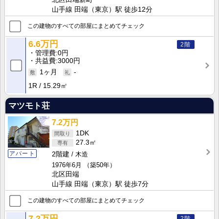
山手線 田端（東京）駅 徒歩12分
この建物のすべての部屋にまとめてチェック
6.6万円
2階
管理費
0円
共益費
3000円
1ヶ月
-
1R
15.29㎡
マツモト荘
7.2万円
1DK
27.3㎡
アパート
2階建
木造
1976年6月
（築50年）
北区田端
山手線 田端（東京）駅 徒歩7分
この建物のすべての部屋にまとめてチェック
7.2万円
2階