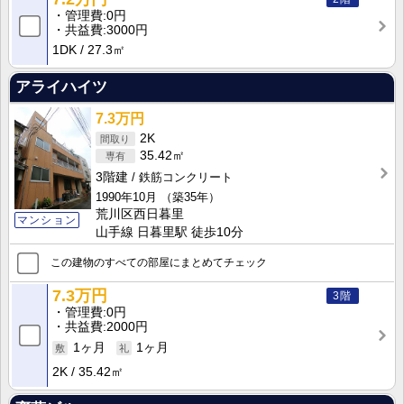
管理費
0円
共益費
3000円
1DK
27.3㎡
アライハイツ
7.3万円
2K
35.42㎡
3階建
鉄筋コンクリート
1990年10月
（築35年）
荒川区西日暮里
マンション
山手線 日暮里駅 徒歩10分
この建物のすべての部屋にまとめてチェック
7.3万円
3階
管理費
0円
共益費
2000円
1ヶ月
1ヶ月
2K
35.42㎡