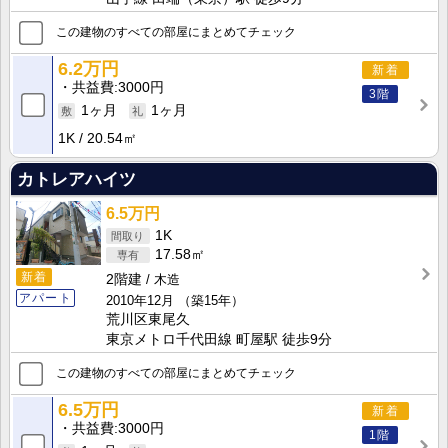
この建物のすべての部屋にまとめてチェック
6.2万円
新着
共益費
3000円
3階
1ヶ月
1ヶ月
1K
20.54㎡
カトレアハイツ
6.5万円
1K
17.58㎡
新着
2階建
木造
アパート
2010年12月
（築15年）
荒川区東尾久
東京メトロ千代田線 町屋駅 徒歩9分
この建物のすべての部屋にまとめてチェック
6.5万円
新着
共益費
3000円
1階