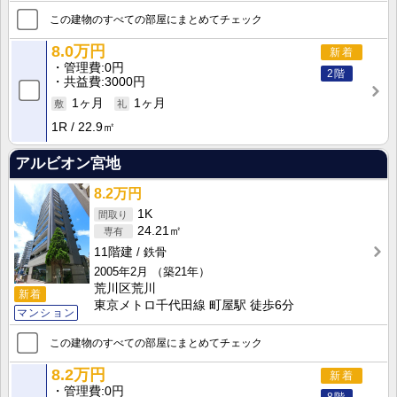
この建物のすべての部屋にまとめてチェック
8.0万円
新着
管理費
0円
2階
共益費
3000円
1ヶ月
1ヶ月
1R
22.9㎡
アルビオン宮地
8.2万円
1K
24.21㎡
11階建
鉄骨
2005年2月
（築21年）
荒川区荒川
新着
東京メトロ千代田線 町屋駅 徒歩6分
マンション
この建物のすべての部屋にまとめてチェック
8.2万円
新着
管理費
0円