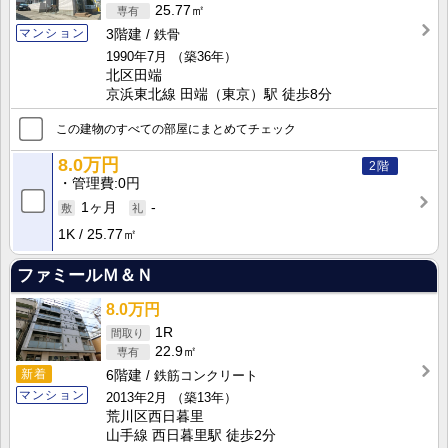
25.77㎡
マンション
3階建
鉄骨
1990年7月
（築36年）
北区田端
京浜東北線 田端（東京）駅 徒歩8分
この建物のすべての部屋にまとめてチェック
8.0万円
2階
管理費
0円
1ヶ月
-
1K
25.77㎡
ファミールＭ＆Ｎ
8.0万円
1R
22.9㎡
新着
6階建
鉄筋コンクリート
マンション
2013年2月
（築13年）
荒川区西日暮里
山手線 西日暮里駅 徒歩2分