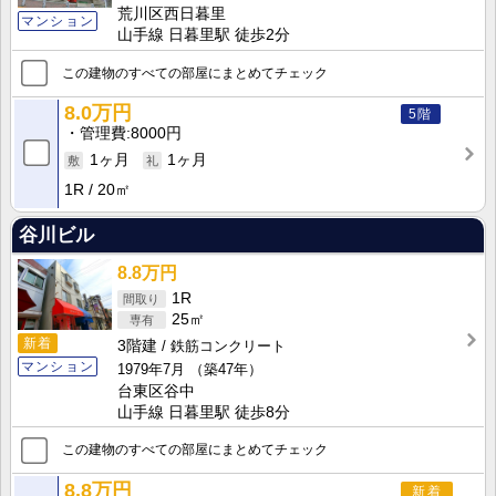
荒川区西日暮里
マンション
山手線 日暮里駅 徒歩2分
この建物のすべての部屋にまとめてチェック
8.0万円
5階
管理費
8000円
1ヶ月
1ヶ月
1R
20㎡
谷川ビル
8.8万円
1R
25㎡
新着
3階建
鉄筋コンクリート
マンション
1979年7月
（築47年）
台東区谷中
山手線 日暮里駅 徒歩8分
この建物のすべての部屋にまとめてチェック
8.8万円
新着