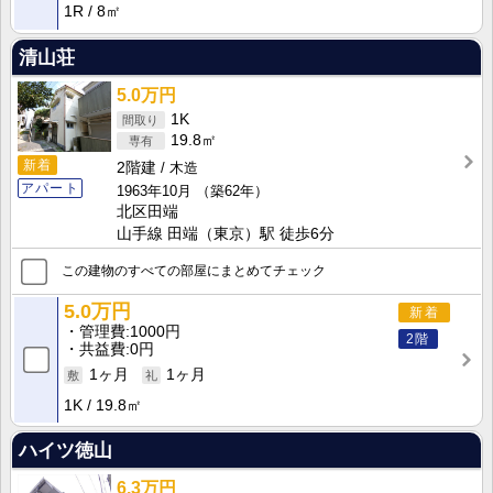
1R
8㎡
清山荘
5.0万円
1K
19.8㎡
新着
2階建
木造
アパート
1963年10月
（築62年）
北区田端
山手線 田端（東京）駅 徒歩6分
この建物のすべての部屋にまとめてチェック
5.0万円
新着
管理費
1000円
2階
共益費
0円
1ヶ月
1ヶ月
1K
19.8㎡
ハイツ徳山
6.3万円