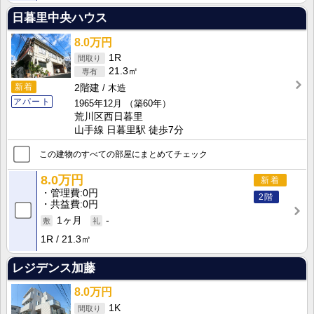
日暮里中央ハウス
8.0万円
1R
21.3㎡
新着
2階建
木造
アパート
1965年12月
（築60年）
荒川区西日暮里
山手線 日暮里駅 徒歩7分
この建物のすべての部屋にまとめてチェック
8.0万円
新着
管理費
0円
2階
共益費
0円
1ヶ月
-
1R
21.3㎡
レジデンス加藤
8.0万円
1K