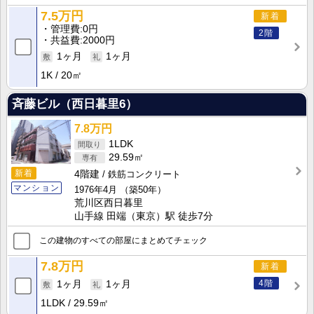
7.5万円
新着
管理費
0円
2階
共益費
2000円
1ヶ月
1ヶ月
1K
20㎡
斉藤ビル（西日暮里6）
7.8万円
1LDK
29.59㎡
新着
4階建
鉄筋コンクリート
マンション
1976年4月
（築50年）
荒川区西日暮里
山手線 田端（東京）駅 徒歩7分
この建物のすべての部屋にまとめてチェック
7.8万円
新着
4階
1ヶ月
1ヶ月
1LDK
29.59㎡