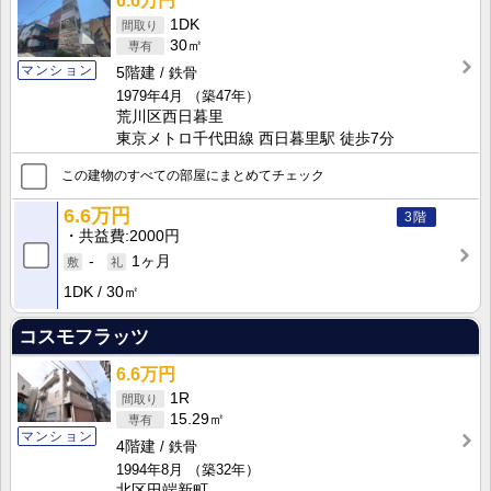
6.6万円
1DK
30㎡
マンション
5階建
鉄骨
1979年4月
（築47年）
荒川区西日暮里
東京メトロ千代田線 西日暮里駅 徒歩7分
この建物のすべての部屋にまとめてチェック
6.6万円
3階
共益費
2000円
-
1ヶ月
1DK
30㎡
コスモフラッツ
6.6万円
1R
15.29㎡
マンション
4階建
鉄骨
1994年8月
（築32年）
北区田端新町