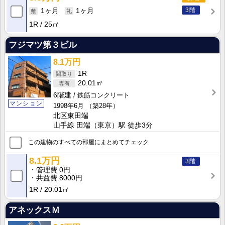
3階
1ヶ月
1ヶ月
1R
25㎡
フジマツ第３ビル
8.1万円
1R
20.01㎡
6階建
鉄筋コンクリート
マンション
1998年6月
（築28年）
北区東田端
山手線 田端（東京）駅 徒歩3分
この建物のすべての部屋にまとめてチェック
8.1万円
3階
管理費
0円
共益費
8000円
1R
20.01㎡
アネックスＭ