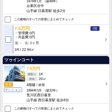
1978年1月
（築48年）
台東区谷中
山手線 日暮里駅 徒歩2分
この建物のすべての部屋にまとめてチェック
7.5万円
3階
管理費
0円
共益費
0円
-
1ヶ月
1R
22.94㎡
ツゥインコート
7.5万円
1K
20㎡
新着
4階建
鉄骨
マンション
1994年3月
（築32年）
荒川区西日暮里
山手線 西日暮里駅 徒歩8分
この建物のすべての部屋にまとめてチェック