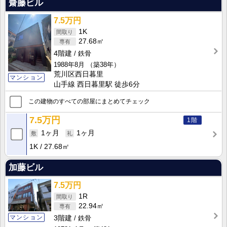
齋藤ビル
7.5万円
1K
27.68㎡
4階建
鉄骨
1988年8月
（築38年）
荒川区西日暮里
マンション
山手線 西日暮里駅 徒歩6分
この建物のすべての部屋にまとめてチェック
7.5万円
1階
1ヶ月
1ヶ月
1K
27.68㎡
加藤ビル
7.5万円
1R
22.94㎡
マンション
3階建
鉄骨