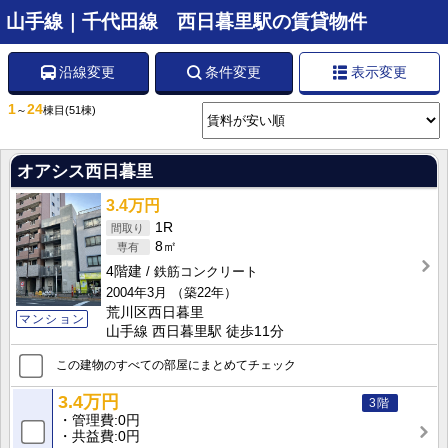
山手線｜千代田線 西日暮里駅の賃貸物件
沿線変更
条件変更
表示変更
1
24
～
棟目
(51棟)
オアシス西日暮里
3.4万円
1R
8㎡
4階建
鉄筋コンクリート
2004年3月
（築22年）
荒川区西日暮里
マンション
山手線 西日暮里駅 徒歩11分
この建物のすべての部屋にまとめてチェック
3.4万円
3階
管理費
0円
共益費
0円