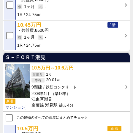
1ヶ月
-
1R
24.75㎡
10.45万円
3階
共益費
8500円
1ヶ月
-
1R
24.75㎡
Ｓ－ＦＯＲＴ潮見
10.5万円～10.6万円
1K
20.01㎡
9階建
鉄筋コンクリート
2008年1月
（築18年）
江東区潮見
新着
京葉線 潮見駅 徒歩4分
マンション
この建物のすべての部屋にまとめてチェック
10.5万円
新着