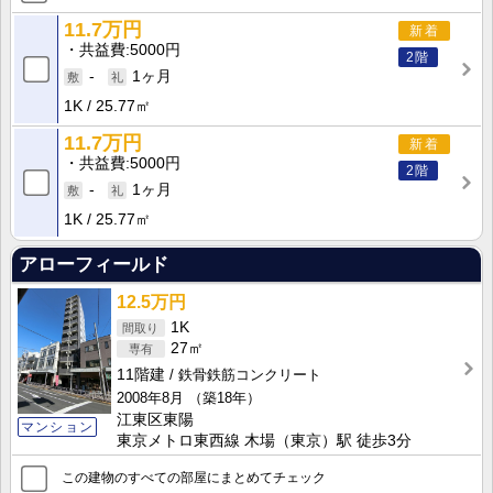
11.7万円
新着
共益費
5000円
2階
-
1ヶ月
1K
25.77㎡
11.7万円
新着
共益費
5000円
2階
-
1ヶ月
1K
25.77㎡
アローフィールド
12.5万円
1K
27㎡
11階建
鉄骨鉄筋コンクリート
2008年8月
（築18年）
江東区東陽
マンション
東京メトロ東西線 木場（東京）駅 徒歩3分
この建物のすべての部屋にまとめてチェック