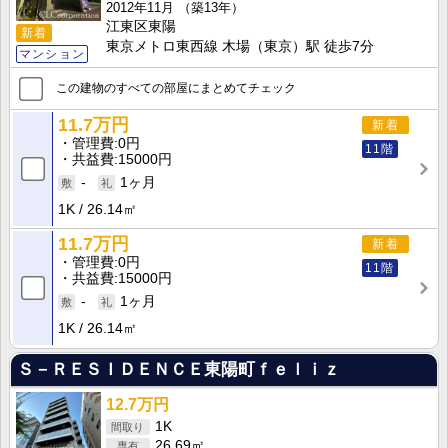
2012年11月
（築13年）
江東区東陽
新着
東京メトロ東西線 木場（東京）駅 徒歩7分
マンション
この建物のすべての部屋にまとめてチェック
11.7万円
新着
管理費
0円
11階
共益費
15000円
-
1ヶ月
1K
26.14㎡
11.7万円
新着
管理費
0円
11階
共益費
15000円
-
1ヶ月
1K
26.14㎡
Ｓ－ＲＥＳＩＤＥＮＣＥ東陽町ｆｅｌｉｚ
12.7万円
1K
26.69㎡