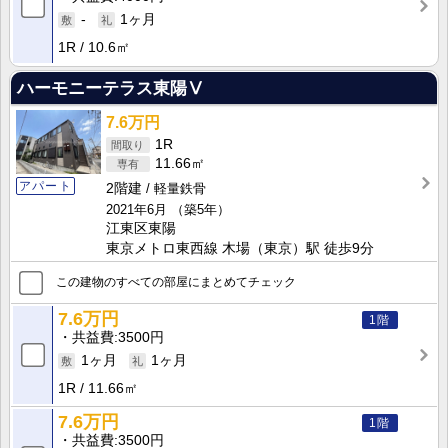
-
1ヶ月
1R
10.6㎡
ハーモニーテラス東陽Ⅴ
7.6万円
1R
11.66㎡
アパート
2階建
軽量鉄骨
2021年6月
（築5年）
江東区東陽
東京メトロ東西線 木場（東京）駅 徒歩9分
この建物のすべての部屋にまとめてチェック
7.6万円
1階
共益費
3500円
1ヶ月
1ヶ月
1R
11.66㎡
7.6万円
1階
共益費
3500円