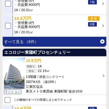
管理費
0円
7階
共益費
8000円
1K
20.01㎡
10.5万円
新着
管理費
0円
6階
共益費
8000円
1K
20.01㎡
すべて見る
（6件）
エコロジー東陽町プロセンチュリー
10.9万円
1K
22.19㎡
13階建
鉄筋コンクリート
2007年4月
（築19年）
江東区塩浜
東京メトロ東西線 東陽町駅 徒歩10分
マンション
この建物のすべての部屋にまとめてチェック
10.9万円
5階