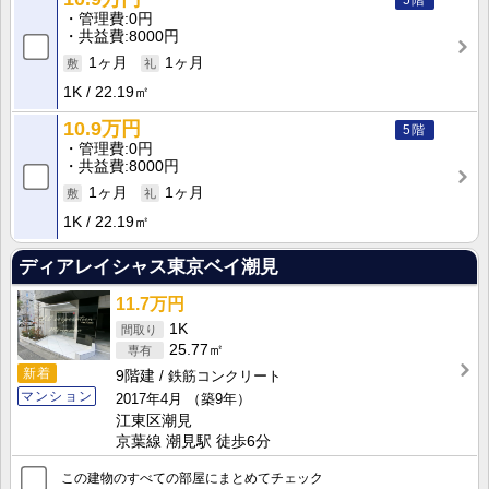
管理費
0円
共益費
8000円
1ヶ月
1ヶ月
1K
22.19㎡
10.9万円
5階
管理費
0円
共益費
8000円
1ヶ月
1ヶ月
1K
22.19㎡
ディアレイシャス東京ベイ潮見
11.7万円
1K
25.77㎡
新着
9階建
鉄筋コンクリート
マンション
2017年4月
（築9年）
江東区潮見
京葉線 潮見駅 徒歩6分
この建物のすべての部屋にまとめてチェック