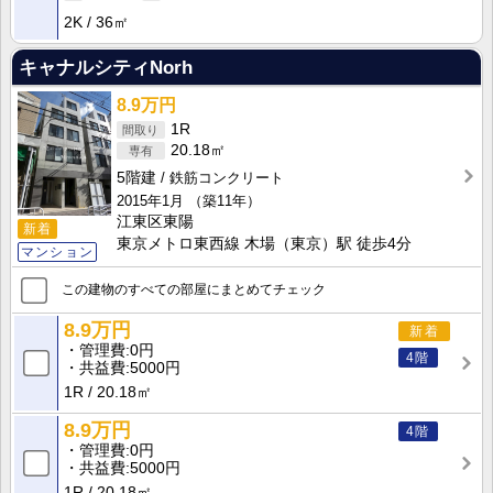
2K
36㎡
キャナルシティNorh
8.9万円
1R
20.18㎡
5階建
鉄筋コンクリート
2015年1月
（築11年）
江東区東陽
新着
東京メトロ東西線 木場（東京）駅 徒歩4分
マンション
この建物のすべての部屋にまとめてチェック
8.9万円
新着
管理費
0円
4階
共益費
5000円
1R
20.18㎡
8.9万円
4階
管理費
0円
共益費
5000円
1R
20.18㎡