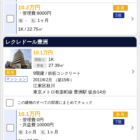
10.2万円
新着
管理費
8000円
5階
-
1ヶ月
1K
22.75㎡
レクレドール豊洲
10.1万円
1K
27.39㎡
新着
9階建
鉄筋コンクリート
マンション
2011年2月
（築15年）
江東区枝川
東京メトロ有楽町線 豊洲駅 徒歩14分
この建物のすべての部屋にまとめてチェック
10.1万円
新着
管理費
0円
7階
共益費
10000円
1ヶ月
1ヶ月