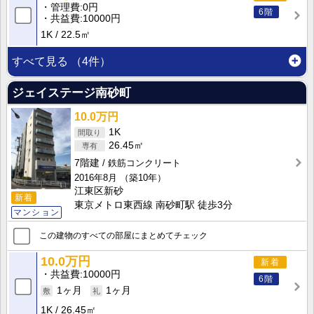
管理費
0円
6階
共益費
10000円
1K
22.5㎡
すべて見る
（4件）
ジェイステージ南砂町
10.0万円
1K
26.45㎡
7階建
鉄筋コンクリート
2016年8月
（築10年）
江東区新砂
新着
東京メトロ東西線 南砂町駅 徒歩3分
マンション
この建物のすべての部屋にまとめてチェック
10.0万円
新着
共益費
10000円
6階
1ヶ月
1ヶ月
1K
26.45㎡