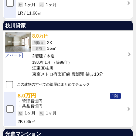
1ヶ月
1ヶ月
1R
11.66㎡
枝川貸家
8.0万円
2K
35㎡
アパート
2階建
木造
1930年1月
（築96年）
江東区枝川
東京メトロ有楽町線 豊洲駅 徒歩13分
この建物のすべての部屋にまとめてチェック
8.0万円
1階
管理費
0円
共益費
0円
1ヶ月
1ヶ月
2K
35㎡
光進マンション