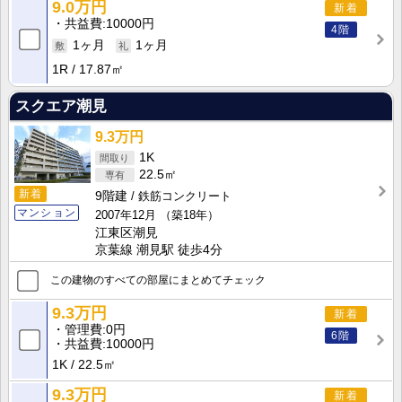
9.0万円
新着
共益費
10000円
4階
1ヶ月
1ヶ月
1R
17.87㎡
スクエア潮見
9.3万円
1K
22.5㎡
新着
9階建
鉄筋コンクリート
マンション
2007年12月
（築18年）
江東区潮見
京葉線 潮見駅 徒歩4分
この建物のすべての部屋にまとめてチェック
9.3万円
新着
管理費
0円
6階
共益費
10000円
1K
22.5㎡
9.3万円
新着