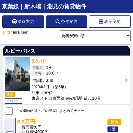
京葉線｜新木場｜潮見の賃貸物件
沿線変更
条件変更
表示変更
1
24
～
棟目
(48棟)
ルビーパレス
6.8万円
1R
10.6㎡
2階建
木造
2020年1月
（築6年）
江東区東砂
新着
東京メトロ東西線 南砂町駅 徒歩10分
アパート
この建物のすべての部屋にまとめてチェック
6.8万円
新着
管理費
0円
2階
共益費
4000円