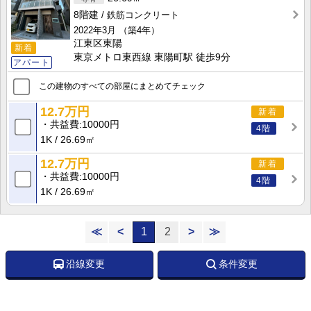
8階建
鉄筋コンクリート
2022年3月
（築4年）
江東区東陽
新着
東京メトロ東西線 東陽町駅 徒歩9分
アパート
この建物のすべての部屋にまとめてチェック
12.7万円
新着
共益費
10000円
4階
1K
26.69㎡
12.7万円
新着
共益費
10000円
4階
1K
26.69㎡
≪
<
1
2
>
≫
沿線変更
条件変更