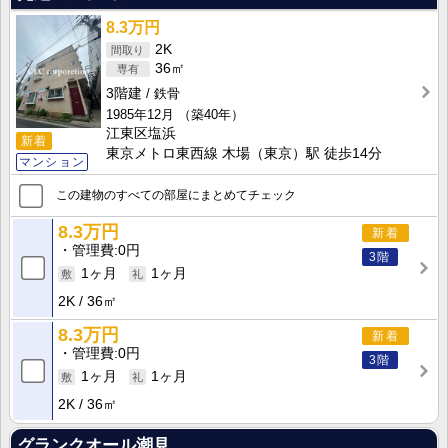
8.3万円
2K
36㎡
3階建
鉄骨
1985年12月
（築40年）
江東区塩浜
新着
東京メトロ東西線 木場（東京）駅 徒歩14分
マンション
この建物のすべての部屋にまとめてチェック
8.3万円
新着
管理費
0円
3階
1ヶ月
1ヶ月
2K
36㎡
8.3万円
新着
管理費
0円
3階
1ヶ月
1ヶ月
2K
36㎡
グランクオール潮見