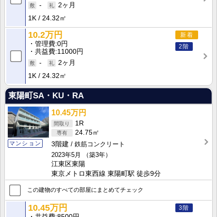
-
2ヶ月
1K
24.32㎡
10.2万円
新着
管理費
0円
2階
共益費
11000円
-
2ヶ月
1K
24.32㎡
東陽町SA・KU・RA
10.45万円
1R
24.75㎡
マンション
3階建
鉄筋コンクリート
2023年5月
（築3年）
江東区東陽
東京メトロ東西線 東陽町駅 徒歩9分
この建物のすべての部屋にまとめてチェック
10.45万円
3階
共益費
8500円