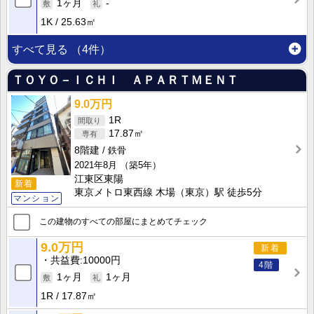
1ヶ月
-
1K
25.63㎡
すべて見る
（4件）
ＴＯＹＯ－ＩＣＨＩ ＡＰＡＲＴＭＥＮＴ
9.0万円
1R
17.87㎡
8階建
鉄骨
2021年8月
（築5年）
江東区東陽
新着
東京メトロ東西線 木場（東京）駅 徒歩5分
マンション
この建物のすべての部屋にまとめてチェック
9.0万円
新着
共益費
10000円
4階
1ヶ月
1ヶ月
1R
17.87㎡