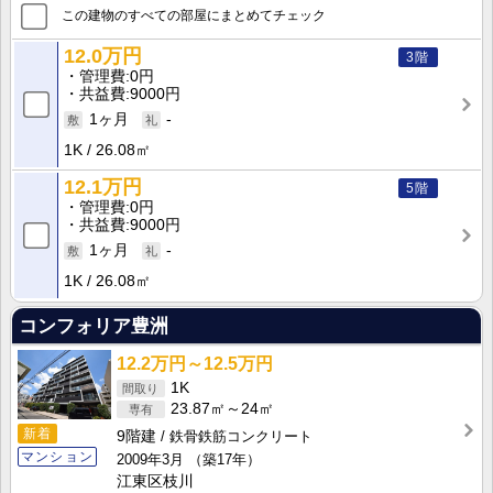
この建物のすべての部屋にまとめてチェック
12.0万円
3階
管理費
0円
共益費
9000円
1ヶ月
-
1K
26.08㎡
12.1万円
5階
管理費
0円
共益費
9000円
1ヶ月
-
1K
26.08㎡
コンフォリア豊洲
12.2万円～12.5万円
1K
23.87㎡～24㎡
新着
9階建
鉄骨鉄筋コンクリート
マンション
2009年3月
（築17年）
江東区枝川