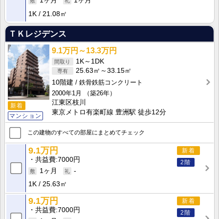
1ヶ月
1ヶ月
1K
21.08㎡
ＴＫレジデンス
9.1万円～13.3万円
1K～1DK
25.63㎡～33.15㎡
10階建
鉄骨鉄筋コンクリート
2000年1月
（築26年）
江東区枝川
新着
東京メトロ有楽町線 豊洲駅 徒歩12分
マンション
この建物のすべての部屋にまとめてチェック
9.1万円
新着
共益費
7000円
2階
1ヶ月
-
1K
25.63㎡
9.1万円
新着
共益費
7000円
2階