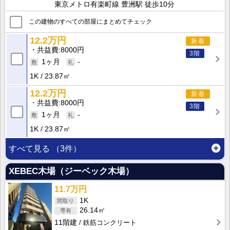
東京メトロ有楽町線 豊洲駅 徒歩10分
この建物のすべての部屋にまとめてチェック
12.2万円
新着
共益費
8000円
3階
1ヶ月
-
1K
23.87㎡
12.2万円
新着
共益費
8000円
3階
1ヶ月
-
1K
23.87㎡
すべて見る
（3件）
XEBEC木場（ジーベック木場）
11.7万円
1K
26.14㎡
11階建
鉄筋コンクリート