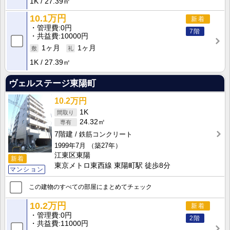
1K
27.39㎡
10.1万円
新着
管理費
0円
7階
共益費
10000円
1ヶ月
1ヶ月
1K
27.39㎡
ヴェルステージ東陽町
10.2万円
1K
24.32㎡
7階建
鉄筋コンクリート
1999年7月
（築27年）
江東区東陽
新着
東京メトロ東西線 東陽町駅 徒歩8分
マンション
この建物のすべての部屋にまとめてチェック
10.2万円
新着
管理費
0円
2階
共益費
11000円