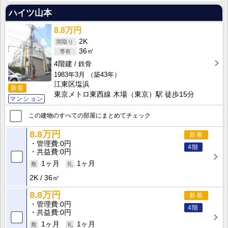
ハイツ山本
8.8万円
2K
36㎡
4階建
鉄骨
1983年3月
（築43年）
江東区塩浜
新着
東京メトロ東西線 木場（東京）駅 徒歩15分
マンション
この建物のすべての部屋にまとめてチェック
8.8万円
新着
管理費
0円
4階
共益費
0円
1ヶ月
1ヶ月
2K
36㎡
8.8万円
新着
管理費
0円
4階
共益費
0円
1ヶ月
1ヶ月