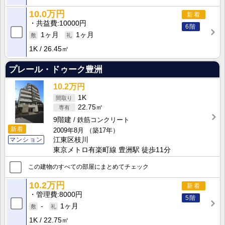
10.0万円
新着
共益費
10000円
6階
1ヶ月
1ヶ月
1K
26.45㎡
プレール・ドゥーク豊洲
10.2万円
1K
22.75㎡
9階建
鉄筋コンクリート
新着
2009年8月
（築17年）
マンション
江東区枝川
東京メトロ有楽町線 豊洲駅 徒歩11分
この建物のすべての部屋にまとめてチェック
10.2万円
新着
管理費
8000円
5階
-
1ヶ月
1K
22.75㎡